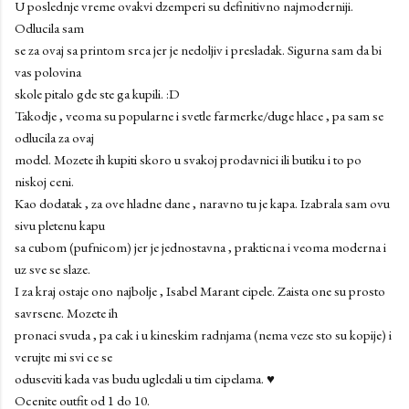
U poslednje vreme ovakvi dzemperi su definitivno najmoderniji.
Odlucila sam
se za ovaj sa printom srca jer je nedoljiv i presladak. Sigurna sam da bi
vas polovina
skole pitalo gde ste ga kupili. :D
Takodje , veoma su popularne i svetle farmerke/duge hlace , pa sam se
odlucila za ovaj
model. Mozete ih kupiti skoro u svakoj prodavnici ili butiku i to po
niskoj ceni.
Kao dodatak , za ove hladne dane , naravno tu je kapa. Izabrala sam ovu
sivu pletenu kapu
sa cubom (pufnicom) jer je jednostavna , prakticna i veoma moderna i
uz sve se slaze.
I za kraj ostaje ono najbolje , Isabel Marant cipele. Zaista one su prosto
savrsene. Mozete ih
pronaci svuda , pa cak i u kineskim radnjama (nema veze sto su kopije) i
verujte mi svi ce se
oduseviti kada vas budu ugledali u tim cipelama. ♥
Ocenite outfit od 1 do 10.