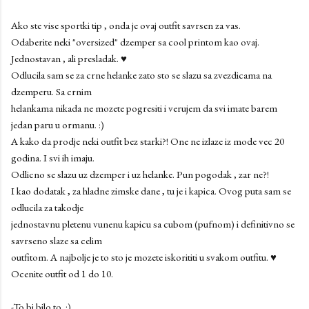
Ako ste vise sportki tip , onda je ovaj outfit savrsen za vas.
Odaberite neki "oversized" dzemper sa cool printom kao ovaj.
Jednostavan , ali presladak. ♥
Odlucila sam se za crne helanke zato sto se slazu sa zvezdicama na
dzemperu. Sa crnim
helankama nikada ne mozete pogresiti i verujem da svi imate barem
jedan paru u ormanu. :)
A kako da prodje neki outfit bez starki?! One ne izlaze iz mode vec 20
godina. I svi ih imaju.
Odlicno se slazu uz dzemper i uz helanke. Pun pogodak , zar ne?!
I kao dodatak , za hladne zimske dane , tu je i kapica. Ovog puta sam se
odlucila za takodje
jednostavnu pletenu vunenu kapicu sa cubom (pufnom) i definitivno se
savrseno slaze sa celim
outfitom. A najbolje je to sto je mozete iskorititi u svakom outfitu. ♥
Ocenite outfit od 1 do 10.
-To bi bilo to. :)