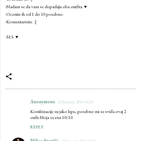
-Nadam se da vam se dopadaju oba outfita. ♥
-Ocenite ih od 1 do 10 posebno.
-Komentarisite. :]
-M.S. ♥
Anonymous
23 January, 2015 16:24
C
Kombinacije su jako lepe, posebno mi se sviđa ovaj 2
o
oufit.Moja ocena 10/10
m
REPLY
m
e
Milica Stanišić
23 January, 2015 17:56