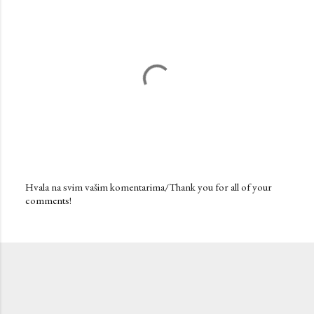
Hvala na svim vašim komentarima/Thank you for all of your
comments!
P
o
s
t
a
C
o
m
m