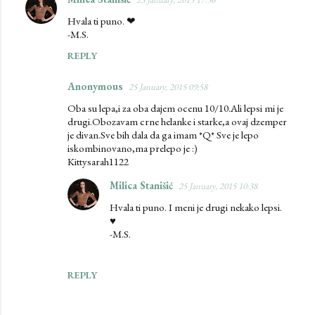
n
Hvala ti puno. ❤
-M.S.
t
s
REPLY
Anonymous
25 January, 2015 09:58
Oba su lepa,i za oba dajem ocenu 10/10.Ali lepsi mi je
drugi.Obozavam crne helanke i starke,a ovaj dzemper
je divan.Sve bih dala da ga imam *Q* Sve je lepo
iskombinovano,ma prelepo je :)
Kittysarah1122
Milica Stanišić
25 January, 2015 10:38
Hvala ti puno. I meni je drugi nekako lepsi.
♥
-M.S.
REPLY