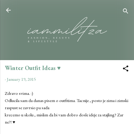
Skip to main content
Winter Outfit Ideas ♥
-
January 19, 2015
Zdravo svima. :)
Odlucila sam da danas pisem o outfitima. Tacnije , posto je zima i zimski
raspust se zavrsio pa sada
krecemo u skolu , mislim da bi vam dobro dosle ideje za stajling? Zar
ne?! ♥