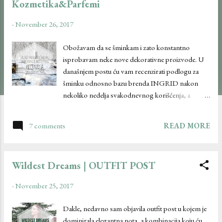
Kozmetika&Parfemi
s
-
November 26, 2017
Obožavam da se šminkam i zato konstantno
isprobavam neke nove dekorativne proizvode. U
današnjem postu ću vam recenzirati podlogu za
šminku odnosno bazu brenda INGRID nakon
nekoliko nedelja svakodnevnog korišćenja, a
prethodno ste mogli da pročitate recenziju
Casablanca palete senki već pomenutog brenda.
7 comments
READ MORE
Well, let's go... Opis proizvoda (reči proizvođača):
"Sve žene žele da imaju besprekoran ten. Sada ga
možete imati i vi ukoliko koristite podlogu za
Wildest Dreams | OUTFIT POST
šminku INGRID Smoothing & Mattifying." Moje
mišljenje: - Pored nekih osnovnih informacija o
-
November 25, 2017
proizvodu, na sajtu takođe piše da je ova baza
idealna za sve tipove kože, da popunjava pore i da
Dakle, nedavno sam objavila outfit post u kojem je
čini kožu zaglađenom, mekanom, svilenkastom i
dominirala elegantna nota, a kombinacija koju ću