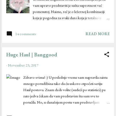
matiranom. S obzirom na sve pomenuto jedva sam
vam upravo predstaviti je sušta suprotnost već
čekala da je isprobam i zato sam imala velika
pomenutoj. Naime, reč je o ležernoj kombinaciji
očekivanja. Naime, koristim je svakodnevno oko
koja je pogodna za svaki dan i koja je totalno u
dve nedelje i odmah ću vam reći da me je oduševila.
mom fazonu. Outfit se sastoji od predivnog i
Ima silikonsku teksturu i veoma praktično
veoma kvalitetnog bordo džempera , crnih
pakovanje koje poseduje...
14 comments
READ MORE
elastičnih uskih visoko-strukiranih pantalona koje
baš često nosim u poslednje vreme i mojih
omiljenih plišanih crnih dugačkih čizama. Naravno,
Huge Haul | Banggood
kombinacija ne bi bila potpuna bez aksesoara, a
ovog puta sam se odlučila za običan crni čoker sa
-
November 23, 2017
priveskom zvezdice , predivan sat sa motivom
mape sveta , zlatni prsten u rok fazonu i moj
Zdravo svima! :) U poslednje vreme sam napravila zaista
nezamenljiv crni kožni ranac . Uživajte u
mnogo porudžbina tako da ću uskoro otpočeti seriju
fotografijama! :) Ogrlica/Choker: Zaful
Haul postova. Znam da ih volite (sudeći po statistici) pa
Džemper/Sweater: Shein Ranac/Backpack:
zato jedva čekam da vam predstavim šta sam sve to
Rosegal Sat/Watch: Zaful Prsten/Ring: Dresslily
poručila. No, u današnjem postu vam predstavljam
Pantalone/Pants: Romwe Čizme/Boots: Šafran
porudžbinu sa sajta Banggood . Pre nego što započnem
obuća Photos by:...
sa recenziranjem preporučujem vam da pogledate njihov