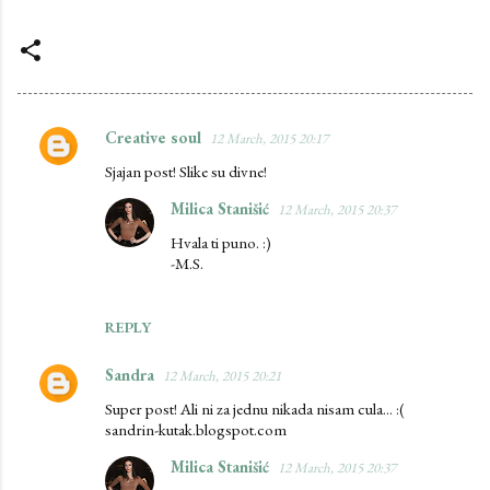
Creative soul
12 March, 2015 20:17
C
Sjajan post! Slike su divne!
o
m
Milica Stanišić
12 March, 2015 20:37
m
Hvala ti puno. :)
-M.S.
e
n
REPLY
t
s
Sandra
12 March, 2015 20:21
Super post! Ali ni za jednu nikada nisam cula... :(
sandrin-kutak.blogspot.com
Milica Stanišić
12 March, 2015 20:37