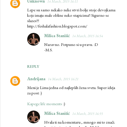
Unknown
14 March, 2015 16:11
Lepe su samo nekako neke stvri bolje stoje devojkama
koje imaju male obline neko stapicima!! Sigurno se
slazes!!!
http://feshalafashion.blogspot.com/
Milica Stanišić
14 March, 2015 16:54
Naravno. Potpuno si u pravu. :D
-M.S.
REPLY
Andrijana
14 March, 2015 16:21
Meni je Lima jedna od najlepših žena sveta. Super ideja
za post :)
Kapege life moments
:)
Milica Stanišić
14 March, 2015 16:55
Hvala ti na komentaru , mnogo mi to znači.