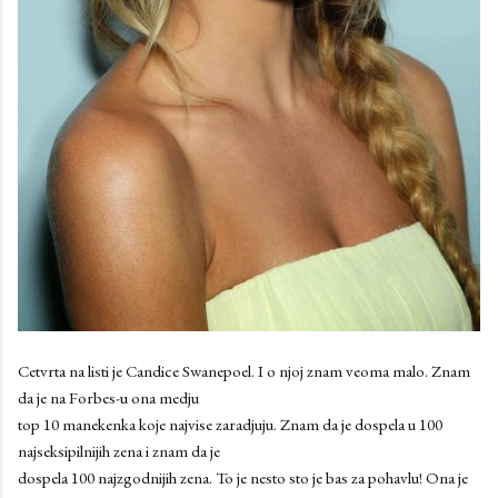
Cetvrta na listi je Candice Swanepoel. I o njoj znam veoma malo. Znam
da je na Forbes-u ona medju
top 10 manekenka koje najvise zaradjuju. Znam da je dospela u 100
najseksipilnijih zena i znam da je
dospela 100 najzgodnijih zena. To je nesto sto je bas za pohavlu! Ona je