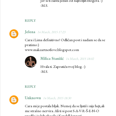
Jer si ti zaista jedan od najboljih blogera. :)
-M.S.
REPLY
Jelena
14 March, 2015 17:23
Cara i Lima definitivno! Odličan post i nadam se da se
pratimo:)
www.makeartnotlove.blogspot.com
Milica Stanišić
14 March, 2015 18:02
Hvala ti. Zapratiću tvoj blog. :)
-M.S.
REPLY
Unknown
14 March, 2015 18:30
Cara mi je postala bljak. Nemoj da se ljutiš i nije hejt,ali
me strašno nervira. Ali ti si post S-A-V-R-Š-E-N-O
uradila i ja bih ubacila i Kendall Jenner!