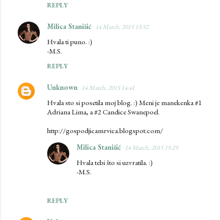
REPLY
Milica Stanišić
14 March, 2015 13:52
Hvala ti puno. :)
-M.S.
REPLY
Unknown
14 March, 2015 14:41
Hvala sto si posetila moj blog. :) Meni je manekenka #1
Adriana Lima, a #2 Candice Swanepoel.
http://gospodjicamrvica.blogspot.com/
Milica Stanišić
14 March, 2015 15:29
Hvala tebi što si uzvratila. :)
-M.S.
REPLY