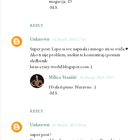
mogu i ja. :D
-M.S.
REPLY
Unknown
16 March, 2015 17:45
Super post. Lepo si sve napisala i mnogo mi se sviđa.♥
Ako ti nije problem, molim te komentiraj i postani
sledbenik:
laras-crazy-world.blogspot.com :)
Milica Stanišić
16 March, 2015 19:57
Hvala ti puno. Naravno. :)
-M.S.
REPLY
Unknown
16 March, 2015 20:44
super post !