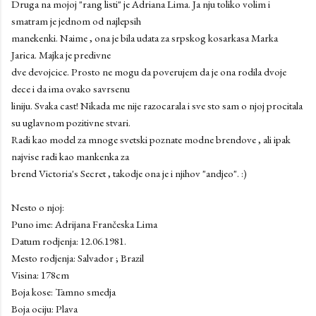
Druga na mojoj "rang listi" je Adriana Lima. Ja nju toliko volim i
smatram je jednom od najlepsih
manekenki. Naime , ona je bila udata za srpskog kosarkasa Marka
Jarica. Majka je predivne
dve devojcice. Prosto ne mogu da poverujem da je ona rodila dvoje
dece i da ima ovako savrsenu
liniju. Svaka cast! Nikada me nije razocarala i sve sto sam o njoj procitala
su uglavnom pozitivne stvari.
Radi kao model za mnoge svetski poznate modne brendove , ali ipak
najvise radi kao mankenka za
brend Victoria's Secret , takodje ona je i njihov "andjeo". :)
Nesto o njoj:
Puno ime: Adrijana Frančeska Lima
Datum rodjenja: 12.06.1981.
Mesto rodjenja: Salvador ; Brazil
Visina: 178cm
Boja kose: Tamno smedja
Boja ociju: Plava