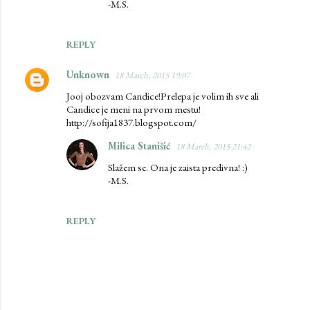
-M.S.
REPLY
Unknown
18 March, 2015 19:07
Jooj obozvam Candice!Prelepa je volim ih sve ali
Candice je meni na prvom mestu!
http://sofija1837.blogspot.com/
Milica Stanišić
18 March, 2015 21:42
Slažem se. Ona je zaista predivna! :)
-M.S.
REPLY