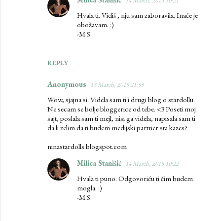
14 March, 2015 10:21
Hvala ti. Vidiš , nju sam zaboravila. Inače je
obožavam. :)
-M.S.
REPLY
Anonymous
13 March, 2015 21:59
Wow, sjajna si. Videla sam ti i drugi blog o stardollu.
Ne secam se bolje bloggerice od tebe. <3 Poseti moj
sajt, poslala sam ti mejl, nisi ga videla, napisala sam ti
da li zelim da ti budem medijski partner sta kazes?
ninastardolls.blogspot.com
Milica Stanišić
14 March, 2015 10:22
Hvala ti puno. Odgovoriću ti čim budem
mogla. :)
-M.S.