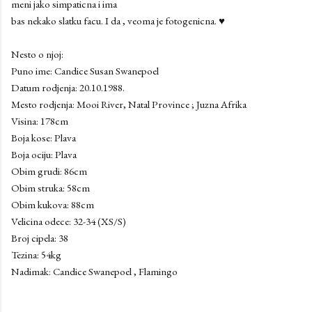
meni jako simpaticna i ima
bas nekako slatku facu. I da , veoma je fotogenicna. ♥
Nesto o njoj:
Puno ime: Candice Susan Swanepoel
Datum rodjenja: 20.10.1988.
Mesto rodjenja: Mooi River, Natal Province ; Juzna Afrika
Visina: 178cm
Boja kose: Plava
Boja ociju: Plava
Obim grudi: 86cm
Obim struka: 58cm
Obim kukova: 88cm
Velicina odece: 32-34 (XS/S)
Broj cipela: 38
Tezina: 54kg
Nadimak: Candice Swanepoel , Flamingo