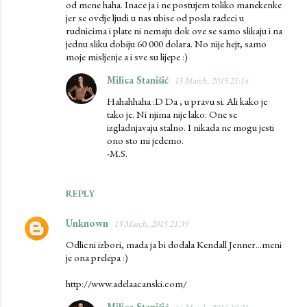
od mene haha. Inace ja i ne postujem toliko manekenke
jer se ovdje ljudi u nas ubise od posla radeci u
rudnicima i plate ni nemaju dok ove se samo slikaju i na
jednu sliku dobiju 60 000 dolara. No nije hejt, samo
moje misljenje a i sve su lijepe :)
Milica Stanišić
13 March, 2015 21:14
Hahahhaha :D Da , u pravu si. Ali kako je
tako je. Ni njima nije lako. One se
izgladnjavaju stalno. I nikada ne mogu jesti
ono sto mi jedemo.
-M.S.
REPLY
Unknown
13 March, 2015 21:39
Odlicni izbori, mada ja bi dodala Kendall Jenner...meni
je ona prelepa :)
http://www.adelaacanski.com/
Milica Stanišić