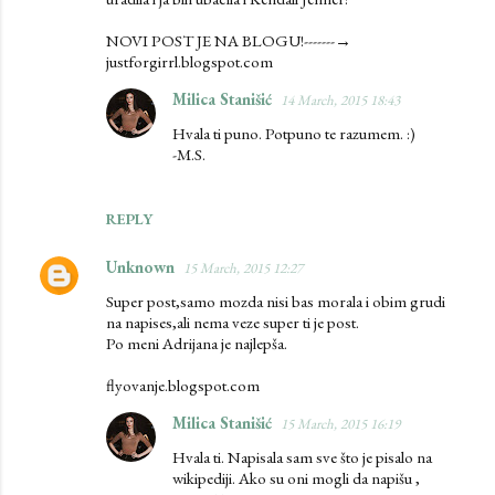
NOVI POST JE NA BLOGU!-------→
justforgirrl.blogspot.com
Milica Stanišić
14 March, 2015 18:43
Hvala ti puno. Potpuno te razumem. :)
-M.S.
REPLY
Unknown
15 March, 2015 12:27
Super post,samo mozda nisi bas morala i obim grudi
na napises,ali nema veze super ti je post.
Po meni Adrijana je najlepša.
flyovanje.blogspot.com
Milica Stanišić
15 March, 2015 16:19
Hvala ti. Napisala sam sve što je pisalo na
wikipediji. Ako su oni mogli da napišu ,