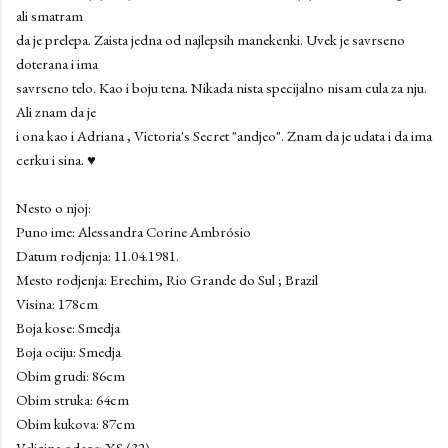
ali smatram
da je prelepa. Zaista jedna od najlepsih manekenki. Uvek je savrseno
doterana i ima
savrseno telo. Kao i boju tena. Nikada nista specijalno nisam cula za nju.
Ali znam da je
i ona kao i Adriana , Victoria's Secret "andjeo". Znam da je udata i da ima
cerku i sina. ♥
Nesto o njoj:
Puno ime: Alessandra Corine Ambrósio
Datum rodjenja: 11.04.1981.
Mesto rodjenja: Erechim, Rio Grande do Sul ; Brazil
Visina: 178cm
Boja kose: Smedja
Boja ociju: Smedja
Obim grudi: 86cm
Obim struka: 64cm
Obim kukova: 87cm
Velicina odece: XS (32)