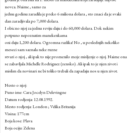
novca. Naime , samo za
jednu godinu zaradila je preko 6 miliona dolara , sto znaci da je svaki
dan zaradjivala po 7,000 dolara.
I obicno njoj za jednu reviju daju i do 60,000 dolara. Dok nekim
potpuno nepoznatim manekenkama
oni daju 1,200 dolara. Ogromna razlika! No , u poslednjih nekoliko
meseci sam saznala neke ruzne
stvari o njoj , ali ipak to nije promenilo moje misljenje o njoj. Naime ona
se zabavljala Michelle Rodriguez (zensko). Ali ipak to je njen zivot i
mislim da novinari ne bi toliko trebali da zapadaju nos u njen zivot.
Nesto o njoj:
Puno ime: Cara Jocelyn Delevingne
Datum rodjenja: 12.08.1992.
Mesto rodjenja: London ; Velika Britanija
Visina: 177cm
Boja kose: Plava
Boja ociju: Zelena