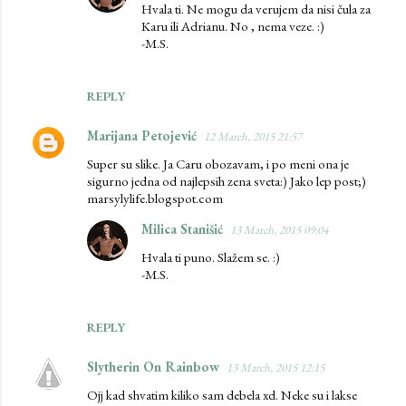
Hvala ti. Ne mogu da verujem da nisi čula za
Karu ili Adrianu. No , nema veze. :)
-M.S.
REPLY
Marijana Petojević
12 March, 2015 21:57
Super su slike. Ja Caru obozavam, i po meni ona je
sigurno jedna od najlepsih zena sveta:) Jako lep post;)
marsylylife.blogspot.com
Milica Stanišić
13 March, 2015 09:04
Hvala ti puno. Slažem se. :)
-M.S.
REPLY
Slytherin On Rainbow
13 March, 2015 12:15
Ojj kad shvatim kiliko sam debela xd. Neke su i lakse