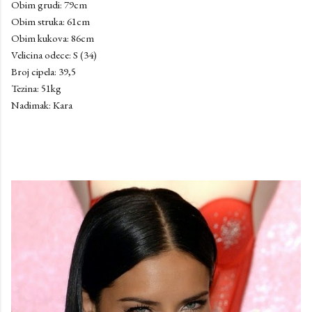
Obim grudi: 79cm
Obim struka: 61cm
Obim kukova: 86cm
Velicina odece: S (34)
Broj cipela: 39,5
Tezina: 51kg
Nadimak: Kara