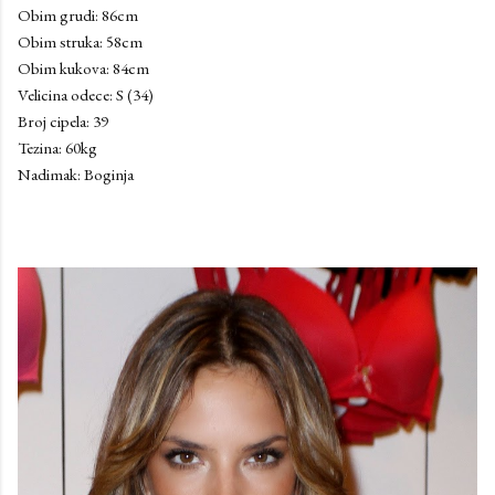
Obim grudi: 86cm
Obim struka: 58cm
Obim kukova: 84cm
Velicina odece: S (34)
Broj cipela: 39
Tezina: 60kg
Nadimak: Boginja