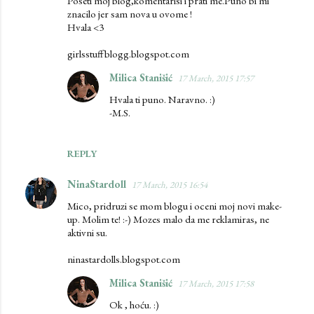
Poseti moj blog,komentarisi i prati me.Puno bi mi
znacilo jer sam nova u ovome !
Hvala <3
girlsstuffblogg.blogspot.com
Milica Stanišić
17 March, 2015 17:57
Hvala ti puno. Naravno. :)
-M.S.
REPLY
NinaStardoll
17 March, 2015 16:54
Mico, pridruzi se mom blogu i oceni moj novi make-
up. Molim te! :-) Mozes malo da me reklamiras, ne
aktivni su.
ninastardolls.blogspot.com
Milica Stanišić
17 March, 2015 17:58
Ok , hoću. :)