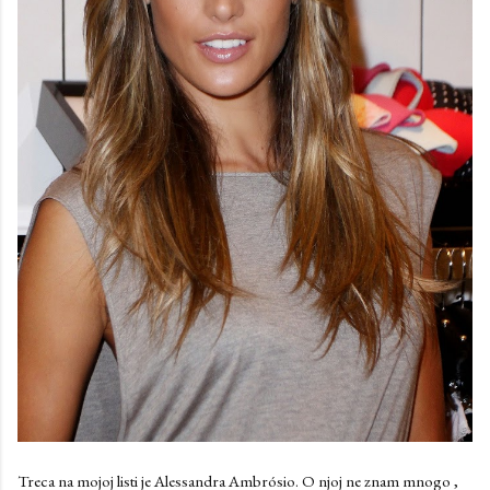
Treca na mojoj listi je Alessandra Ambrósio. O njoj ne znam mnogo ,