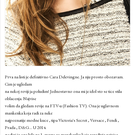
Prva na listi je definitivno Cara Delevingne. Ja nju prosto obozavam.
Cim je ugledam
na nekoj reviji ja poludim! Jednostavno ona mi je idol sto se tice stila
oblacenja. Najvise
volim da gledam revije na FTV-u (Fashion TV). Ona je uglavnom
mankenka koja radi za neke
najpoznatije modne kuce , tipa Victoria's Secret , Versace , Fendi ,
Prada , D&G... U 2014.
godini je ona bila na 1. mesto za manekenku koja zaradjuje najvise