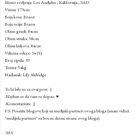
Mesto rodjenja: Los Andjeles , Kalifornija ; SAD
Visina: 173cm
Boja kose: Braon
Boja ociju: Braon
Obim grudi: 84cm
Obim struka: 58cm
Obim kukova: 84cm
Velicina odece: 34 (S)
Broj cipela: 39
Tezina: 54kg
Nadimak: Lily Aldridge
To bi bilo to za ovaj post. :)
-Nadam se da vam se dopao. ♥
-Komentarisite. :]
P.S. Posetite blogove koji su medijski partneri ovoga bloga (imate vidzet
"medijski partneri" sa bocne desne strane ovog bloga).
-M.S.