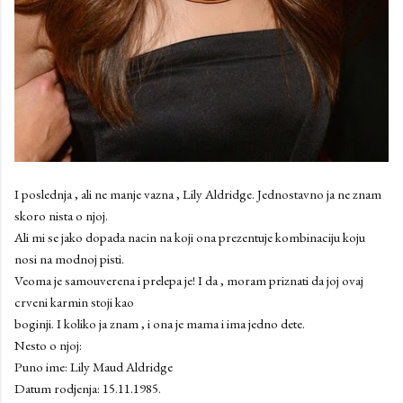
I poslednja , ali ne manje vazna , Lily Aldridge. Jednostavno ja ne znam
skoro nista o njoj.
Ali mi se jako dopada nacin na koji ona prezentuje kombinaciju koju
nosi na modnoj pisti.
Veoma je samouverena i prelepa je! I da , moram priznati da joj ovaj
crveni karmin stoji kao
boginji. I koliko ja znam , i ona je mama i ima jedno dete.
Nesto o njoj:
Puno ime: Lily Maud Aldridge
Datum rodjenja: 15.11.1985.