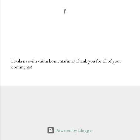
Hvala na svim vašim komentarima/Thank you for all of your
comments!
P
o
s
t
a
C
o
m
m
e
n
Powered by Blogger
t