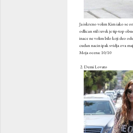
Ja iskreno volim Kim iako se o
odlican stil i uvek je tip-top o
inace ne volim bilo koji deo ode
cudan nacin ipak svidja ova maji
Moja ocena: 10/10
2. Demi Lovato