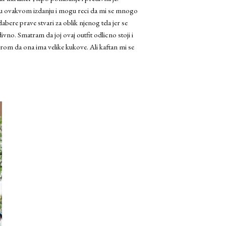
a u ovakvom izdanju i mogu reci da mi se mnogo
abere prave stvari za oblik njenog tela jer se
a divno. Smatram da joj ovaj outfit odlicno stoji i
rom da ona ima velike kukove. Ali kaftan mi se