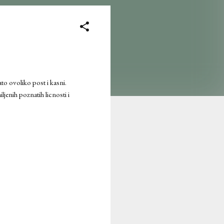
to ovoliko post i kasni.
ljenih poznatih licnosti i