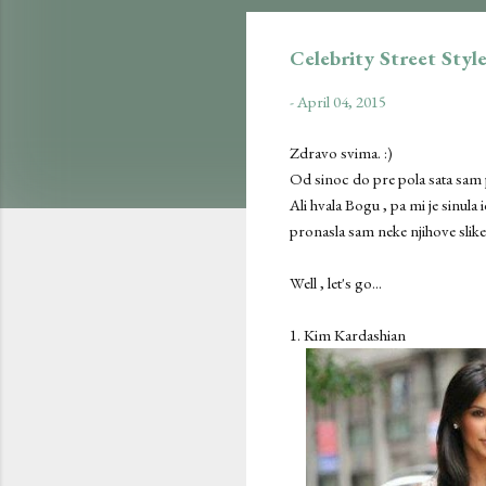
Celebrity Street Styl
-
April 04, 2015
Zdravo svima. :)
Od sinoc do pre pola sata sam p
Ali hvala Bogu , pa mi je sinula
pronasla sam neke njihove slike 
Well , let's go...
1. Kim Kardashian