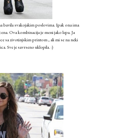
na bavila svakojakim poslovima. Ipak ona ima
bucena. Ova kombinacija je meni jako lepa. Ja
ce sa zivotinjskim printom , ali mi se na neki
ca. Sve je savrseno uklopila. :)