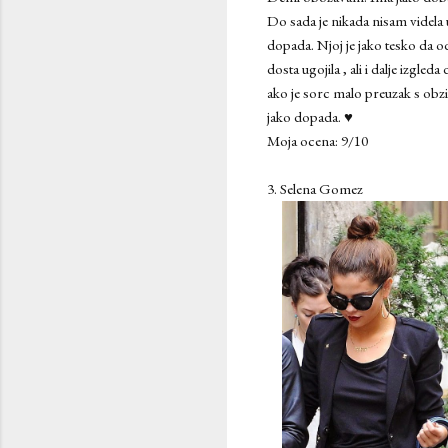
Do sada je nikada nisam videl
dopada. Njoj je jako tesko da od
dosta ugojila , ali i dalje izgled
ako je sorc malo preuzak s obzi
jako dopada. ♥
Moja ocena: 9/10
3. Selena Gomez