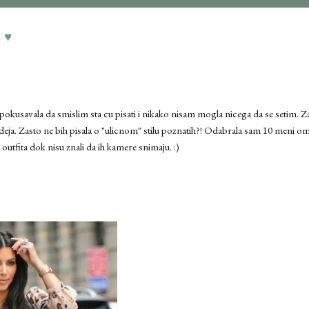
e ♥
okusavala da smislim sta cu pisati i nikako nisam mogla nicega da se setim. Za
 ideja. Zasto ne bih pisala o "ulicnom" stilu poznatih?! Odabrala sam 10 meni omi
outfita dok nisu znali da ih kamere snimaju. :)