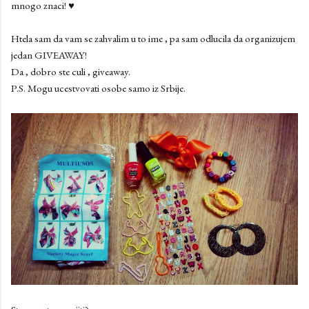
mnogo znaci! ♥
Htela sam da vam se zahvalim u to ime , pa sam odlucila da organizujem
jedan GIVEAWAY!
Da , dobro ste culi , giveaway.
P.S. Mogu ucestvovati osobe samo iz Srbije.