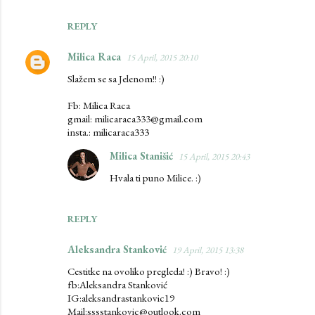
REPLY
Milica Raca
15 April, 2015 20:10
Slažem se sa Jelenom!! :)
Fb: Milica Raca
gmail: milicaraca333@gmail.com
insta.: milicaraca333
Milica Stanišić
15 April, 2015 20:43
Hvala ti puno Milice. :)
REPLY
Aleksandra Stanković
19 April, 2015 13:38
Cestitke na ovoliko pregleda! :) Bravo! :)
fb:Aleksandra Stanković
IG:aleksandrastankovic19
Mail:sssstankovic@outlook.com