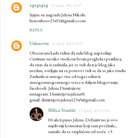
sgsgsgsg
15 April, 2015 14:57
Sjajne su nagrade:Jelena Nikolic
henonhoso23452@gmail.ccom
REPLY
Unknown
15 April, 2015 19:19
Obozavam kada vidim da neki blog napreduje.
Cestitam na tako visokom broju pregleda i pratilaca,
da znas da si zasluzila, jer se vidi da ti je blog jako
uredan, svidjaju mi se postovi i vidi se da se jako trudis.
Zasluzila si mnogo vise od toga i zelim ti
mnogomnogomnogo srece u daljem blogovanju.
facebook: Jelena Dimitrijevic
instagram: Dimitrijevicjelena01
gmail: dimitrijevicjelena12345@gmail.com
Milica Stanišić
15 April, 2015 19:54
Hvala ti puno Jelena. Definitivno je ovo
najdivniji komentar koji sam pročitala ,
zamalo da se rasplačem od sreće. <3