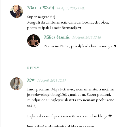
Nina ' s World
14 April, 2015 12:03
C
Super nagrade! :)
o
Mogu li da ti informacije dam u inbox facebook-a,
m
posto su ipak licne informacije?♥
m
Milica Stanišić
14 April, 2015 12:16
e
Naravno Nina , posalji kada budes mogla. ♥
n
t
s
REPLY
M❤
14 April, 2015 12:13
Ime i prezime: Maja Petrovic, nemam instu, a mejl mi
je livelovelaugh.blog15@gmail.com. Super pokloni,
mindjusice su najlepse ali steta sto nemam probusene
usi. :(
Lajkovala sam fejs stranicu & vec sam clan bloga.❤
http://livelovelaughofficial.blogspot.com