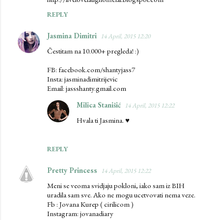
REPLY
Jasmina Dimitri
14 April, 2015 12:20
Čestitam na 10.000+ pregleda! :)
FB: facebook.com/shantyjass7
Insta: jasminadimitrijevic
Email: jassshanty.gmail.com
Milica Stanišić
14 April, 2015 12:22
Hvala ti Jasmina. ♥
REPLY
Pretty Princess
14 April, 2015 12:22
Meni se veoma svidjaju pokloni, iako sam iz BIH
uradila sam sve. Ako ne mogu ucetvovati nema veze.
Fb : Jovana Kurep ( cirilicom )
Instagram: jovanadiary