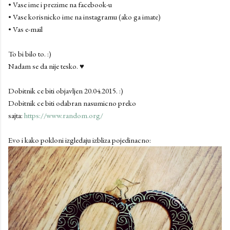
• Vase ime i prezime na facebook-u
• Vase korisnicko ime na instagramu (ako ga imate)
• Vas e-mail
To bi bilo to. :)
Nadam se da nije tesko. ♥
Dobitnik ce biti objavljen 20.04.2015. :)
Dobitnik ce biti odabran nasumicno preko
sajta:
https://www.random.org/
Evo i kako pokloni izgledaju izbliza pojedinacno: