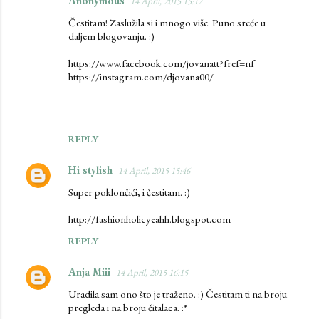
Anonymous
14 April, 2015 15:17
Čestitam! Zaslužila si i mnogo više. Puno sreće u
daljem blogovanju. :)
https://www.facebook.com/jovanatt?fref=nf
https://instagram.com/djovana00/
REPLY
Hi stylish
14 April, 2015 15:46
Super poklončići, i čestitam. :)
http://fashionholicyeahh.blogspot.com
REPLY
Anja Miii
14 April, 2015 16:15
Uradila sam ono što je traženo. :) Čestitam ti na broju
pregleda i na broju čitalaca. :*