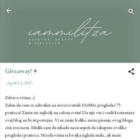
Skip to main content
Giveaway! ♥
-
April 14, 2015
Zdravo svima. :)
Zelim da vam se zahvalim na neverovatnih 10,000+ pregleda i 75
pratioca! Zaista ste najbolji na celom svetu! Da nije vas i vasih komentara
ovaj blog ne bi ni postojao. Vi ne znate koliko mene pisanje ovog bloga
cini srecnom. Mislila sam da nikada necu uspeti da sakupim ovoliko
pregleda i pratioca. Mozda vama ta brojka izgleda mala , ali meni