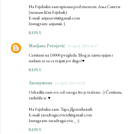
Na Fejsbuku sam upisana pod imenom: Ања Савети
(nemam lični Fejsbuk)
E-mail: anjasaveti@gmail.com
Instagram: anjamiii :)
REPLY
Marijana Petojević
14 April, 2015 16:17
Cestitam na 10000 pregleda. Blog je zaista sjajan i
nadam se sa ce trajati jos dugo!♥
REPLY
Anonymous
14 April, 2015 16:31
Odradila sam sve od onoga što je traženo. :) Čestitam,
zaslužila si. ♥
Na Fejsbuku sam: Тара Драгићевић
E-mail: taradragicevictd@gmail.com
Instagram: taradragicevic_ :)
REPLY