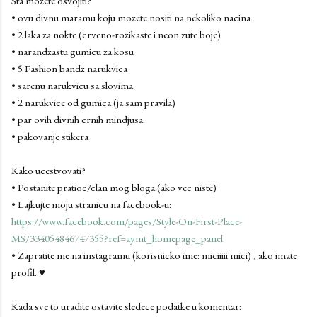
Sta mozete osvojiti?
• ovu divnu maramu koju mozete nositi na nekoliko nacina
• 2 laka za nokte (crveno-rozikaste i neon zute boje)
• narandzastu gumicu za kosu
• 5 Fashion bandz narukvica
• sarenu narukvicu sa slovima
• 2 narukvice od gumica (ja sam pravila)
• par ovih divnih crnih mindjusa
• pakovanje stikera
Kako ucestvovati?
• Postanite pratioc/clan mog bloga (ako vec niste)
• Lajkujte moju stranicu na facebook-u:
https://www.facebook.com/pages/Style-On-First-Place-
MS/334054846747355?ref=aymt_homepage_panel
• Zapratite me na instagramu (korisnicko ime: miciiiii.mici) , ako imate
profil. ♥
Kada sve to uradite ostavite sledece podatke u komentar: