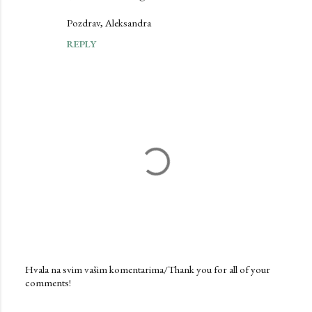
Pozdrav, Aleksandra
REPLY
Hvala na svim vašim komentarima/Thank you for all of your
comments!
P
o
s