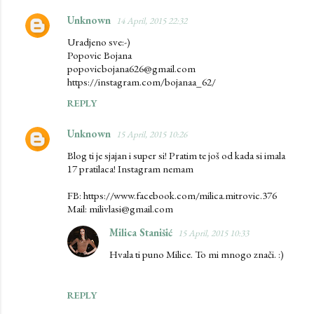
Unknown
14 April, 2015 22:32
Uradjeno sve:-)
Popovic Bojana
popovicbojana626@gmail.com
https://instagram.com/bojanaa_62/
REPLY
Unknown
15 April, 2015 10:26
Blog ti je sjajan i super si! Pratim te još od kada si imala
17 pratilaca! Instagram nemam
FB: https://www.facebook.com/milica.mitrovic.376
Mail: milivlasi@gmail.com
Milica Stanišić
15 April, 2015 10:33
Hvala ti puno Milice. To mi mnogo znači. :)
REPLY