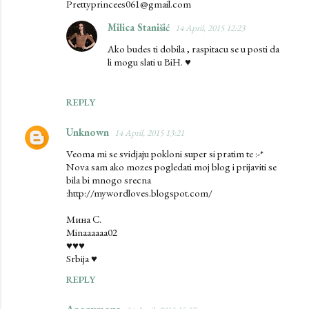
Prettyprincees061@gmail.com
Milica Stanišić
14 April, 2015 12:23
Ako budes ti dobila , raspitacu se u posti da
li mogu slati u BiH. ♥
REPLY
Unknown
14 April, 2015 13:21
Veoma mi se svidjaju pokloni super si pratim te :-*
Nova sam ako mozes pogledati moj blog i prijaviti se
bila bi mnogo srecna
:http://mywordloves.blogspot.com/
Mина С.
Minaaaaaa02
♥♥♥
Srbija ♥
REPLY