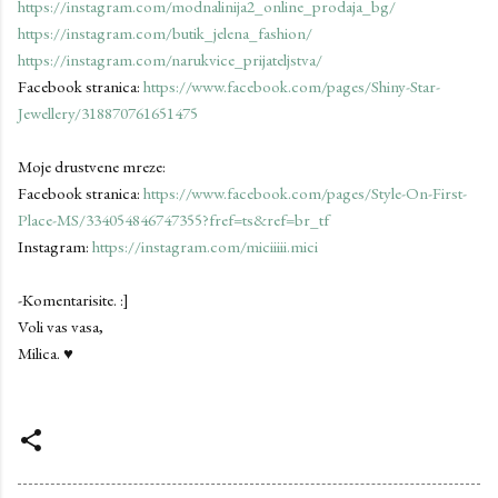
https://instagram.com/modnalinija2_online_prodaja_bg/
https://instagram.com/butik_jelena_fashion/
https://instagram.com/narukvice_prijateljstva/
Facebook stranica:
https://www.facebook.com/pages/Shiny-Star-
Jewellery/318870761651475
Moje drustvene mreze:
Facebook stranica:
https://www.facebook.com/pages/Style-On-First-
Place-MS/334054846747355?fref=ts&ref=br_tf
Instagram:
https://instagram.com/miciiiii.mici
-Komentarisite. :]
Voli vas vasa,
Milica. ♥