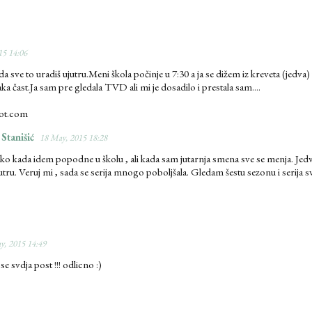
15 14:06
da sve to uradiš ujutru.Meni škola počinje u 7:30 a ja se dižem iz kreveta (jedv
a čast.Ja sam pre gledala TVD ali mi je dosadilo i prestala sam....
pot.com
 Stanišić
18 May, 2015 18:28
ako kada idem popodne u školu , ali kada sam jutarnja smena sve se menja. Jed
utru. Veruj mi , sada se serija mnogo poboljšala. Gledam šestu sezonu i serija s
y, 2015 14:49
svdja post !!! odlicno :)