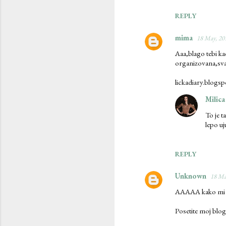
REPLY
mima
18 May, 20
Aaa,blago tebi ka
organizovana,svak
lickadiary.blogs
Milica
To je t
lepo uj
REPLY
Unknown
18 Ma
AAAAA kako mi se 
Posetite moj blog