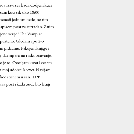
sovi zavrse i kada dodjem kuci
 sam kuci tek oko 18:00
nenadi jednom nedeljno tim
napisem post za sutradan. Zatim
iljene serije "The Vampire
opusteno. Gledam i po 2-3
cim pidzamu. Pakujem knjige i
kog dzempera na raskopcavanje.
to je to. Ocesljam kosu i vezem
m u moj udobni krevet. Navijam
lice i tonem u san. :D ♥
av post i kada bude bio letnji