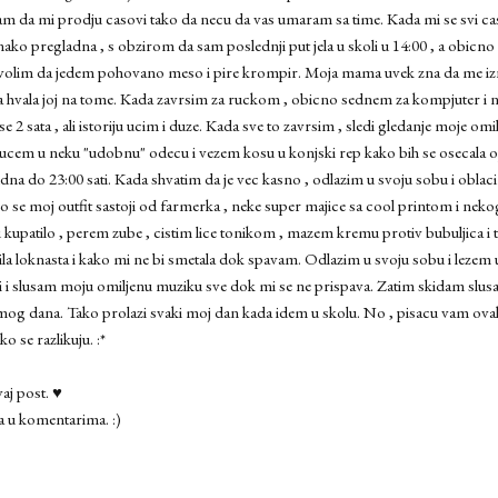
m da mi prodju casovi tako da necu da vas umaram sa time. Kada mi se svi ca
ko pregladna , s obzirom da sam poslednji put jela u skoli u 14:00 , a obicno
volim da jedem pohovano meso i pire krompir. Moja mama uvek zna da me iz
 da hvala joj na tome. Kada zavrsim za ruckom , obicno sednem za kompjuter i 
e 2 sata , ali istoriju ucim i duze. Kada sve to zavrsim , sledi gledanje moje om
ucem u neku "udobnu" odecu i vezem kosu u konjski rep kako bih se osecala 
dna do 23:00 sati. Kada shvatim da je vec kasno , odlazim u svoju sobu i obla
o se moj outfit sastoji od farmerka , neke super majice sa cool printom i ne
 kupatilo , perem zube , cistim lice tonikom , mazem kremu protiv bubuljica i 
 bila loknasta i kako mi ne bi smetala dok spavam. Odlazim u svoju sobu i leze
usi i slusam moju omiljenu muziku sve dok mi se ne prispava. Zatim skidam slusa
g mog dana. Tako prolazi svaki moj dan kada idem u skolu. No , pisacu vam ovak
o se razlikuju. :*
j post. ♥
a u komentarima. :)