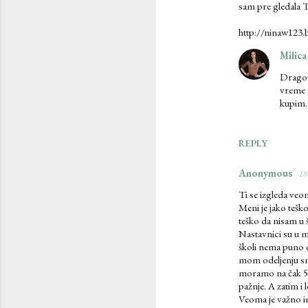
sam pre gledala TV
http://ninaw123
Milica
Drago m
vreme ,
kupim..
REPLY
Anonymous
18
Ti se izgleda veo
Meni je jako tešk
teško da nisam u
Nastavnici su u m
školi nema puno o
mom odeljenju smo
moramo na čak 5 t
pažnje. A zatim i 
Veoma je važno im