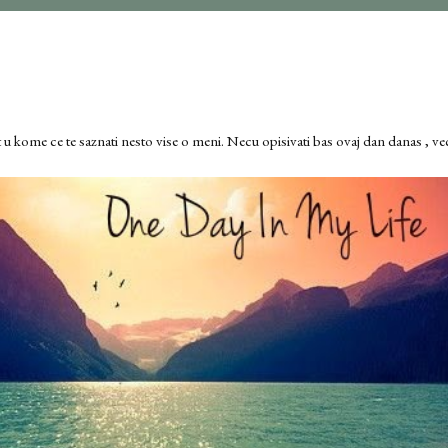
u kome ce te saznati nesto vise o meni. Necu opisivati bas ovaj dan danas , v