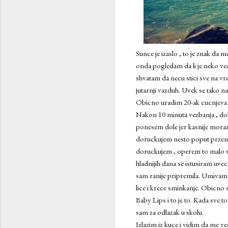
Sunce je izaslo , to je znak d
onda pogledam da li je neko ve
shvatam da necu stici sve na vr
jutarnji vazduh. Uvek se tako n
Obicno uradim 20-ak cucnjeva i
Nakon 10 minuta vezbanja , dol
ponesem dole jer kasnije moram 
doruckujem nesto poput przenog 
doruckujem , operem to malo sud
hladnijih dana se istusiram uve
sam ranije pripremila. Umivam s
lice i krece sminkanje. Obicno
Baby Lips i to je to. Kada sve 
sam za odlazak u skolu.
Izlazim iz kuce i vidim da me v