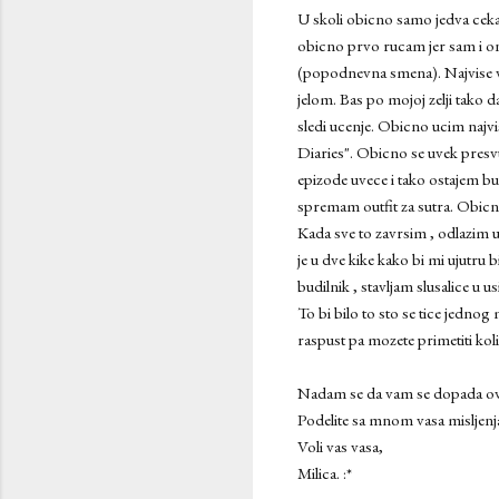
U skoli obicno samo jedva ceka
obicno prvo rucam jer sam i ona
(popodnevna smena). Najvise 
jelom. Bas po mojoj zelji tako
sledi ucenje. Obicno ucim najvis
Diaries". Obicno se uvek presv
epizode uvece i tako ostajem bu
spremam outfit za sutra. Obicn
Kada sve to zavrsim , odlazim u
je u dve kike kako bi mi ujutru
budilnik , stavljam slusalice u 
To bi bilo to sto se tice jedno
raspust pa mozete primetiti kolik
Nadam se da vam se dopada ova
Podelite sa mnom vasa misljenj
Voli vas vasa,
Milica. :*