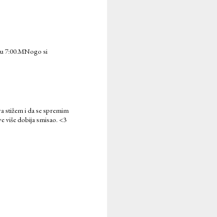
a) u 7:00.MNogo si
va stižem i da se spremim
ve više dobija smisao. <3