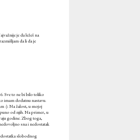
ajvažnije je da ležeš na
razmišljam da li da je
 Sve to ne bi bilo toliko
ako imam dodatnu nastavu.
 :). Na žalost, u mojoj
u puno od njih. Na primer, u
kraju godine. Zbog toga,
 nedovoljno sna i nedostatak
nedostatka slobodnog