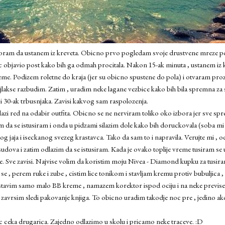
a moram da ustanem iz kreveta. Obicno prvo pogledam svoje drustvene mreze p
c objavio post kako bih ga odmah procitala. Nakon 15-ak minuta , ustanem iz
eme. Podizem roletne do kraja (jer su obicno spustene do pola) i otvaram proz
ajlakse razbudim. Zatim , uradim neke lagane vezbice kako bih bila spremna za
 30-ak trbusnjaka. Zavisi kakvog sam raspolozenja.
azi red na odabir outfita. Obicno se ne nerviram toliko oko izbora jer sve s
da se istusiram i onda u pidzami silazim dole kako bih doruckovala (soba mi j
jaja i iseckanog svezeg krastavca. Tako da sam to i napravila. Verujte mi , o
ova i zatim odlazim da se istusiram. Kada je ovako toplije vreme tusiram se uj
ce. Sve zavisi. Najvise volim da koristim moju Nivea - Diamond kupku za tusira
e , perem ruke i zube , cistim lice tonikom i stavljam kremu protiv bubuljica 
 stavim samo malo BB kreme , namazem korektor ispod ociju i na neke previse 
to zavrsim sledi pakovanje knjiga. To obicno uradim takodje noc pre , jedino a
ec ceka drugarica. Zajedno odlazimo u skolu i pricamo neke traceve. :D