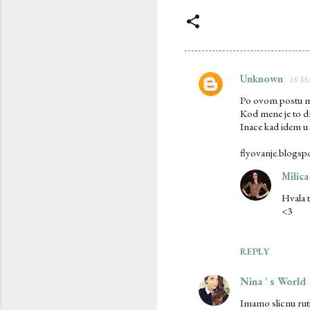
Unknown
18 Ma
C
Po ovom postu mi s
o
Kod mene je to dr
m
Inace kad idem u s
m
flyovanje.blogs
e
Milica
n
Hvala t
t
<3
s
REPLY
Nina ' s World
Imamo slicnu rut