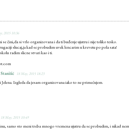
y, 2015 10:36
e čini,da si vrlo organizovana i da ti buđenje ujutru i nije toliko tesko.
ugaciji slucaj,ja kad se probudim uvek lencarim u krevetu po pola sata!
kolu radim slicne stvari kao i ti.
pot.com
 Stanišić
18 May, 2015 18:23
i Jelena. Izgleda da jesam organizovana iako to ne primećujem.
18 May, 2015 10:49
inu, samo sto meni treba mnogo vremena ujutru da se probudim, i nikad nema