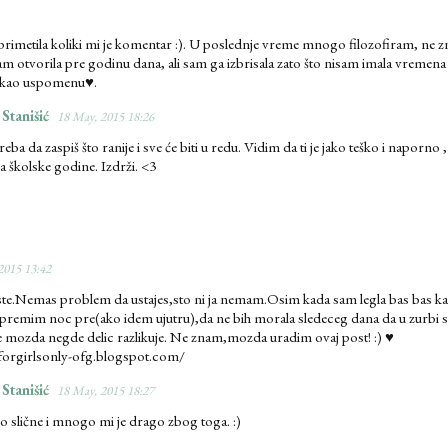
primetila koliki mi je komentar :). U poslednje vreme mnogo filozofiram, ne zna
m otvorila pre godinu dana, ali sam ga izbrisala zato što nisam imala vreme
a kao uspomenu♥.
 Stanišić
18 May, 2015 18:26
eba da zaspiš što ranije i sve će biti u redu. Vidim da ti je jako teško i naporno ,
a školske godine. Izdrži. <3
2015 13:42
te.Nemas problem da ustajes,sto ni ja nemam.Osim kada sam legla bas bas ka
 spremim noc pre(ako idem ujutru),da ne bih morala sledeceg dana da u zurbi
e mozda negde delic razlikuje. Ne znam,mozda uradim ovaj post! :) ♥
/forgirlsonly-ofg.blogspot.com/
 Stanišić
18 May, 2015 18:27
o slične i mnogo mi je drago zbog toga. :)