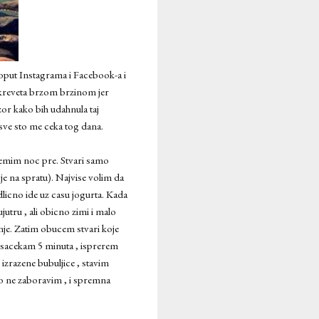
oput Instagrama i Facebook-a i
 kreveta brzom brzinom jer
or kako bih udahnula taj
 sve sto me ceka tog dana.
premim noc pre. Stvari samo
e na spratu). Najvise volim da
dlicno ide uz casu jogurta. Kada
utru , ali obicno zimi i malo
nje. Zatim obucem stvari koje
, sacekam 5 minuta , isprerem
izrazene bubuljice , stavim
ko ne zaboravim , i spremna