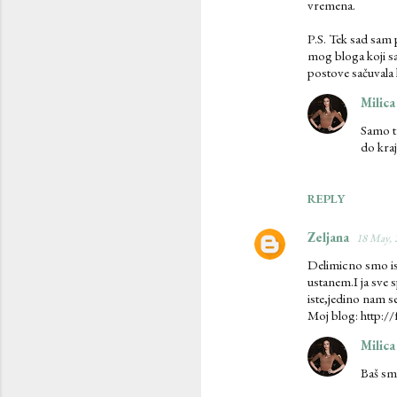
vremena.
P.S. Tek sad sam 
mog bloga koji sa
postove sačuval
Milica
Samo tr
do kraj
REPLY
Zeljana
18 May, 
Delimicno smo is
ustanem.I ja sve
iste,jedino nam s
Moj blog: http:/
Milica
Baš sm