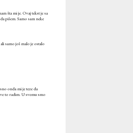
m šta mi je. Ovaj tekst je sa
na da pišem. Samo sam neke
 ali samo još malo je ostalo
sno onda mi je teze da
 sve to radim. U svemu smo