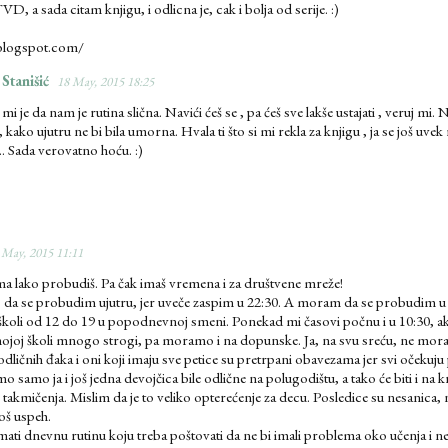
D, a sada citam knjigu, i odlicna je, cak i bolja od serije. :)
.blogspot.com/
 Stanišić
18 May, 2015 18:25
i je da nam je rutina slična. Navići ćeš se , pa ćeš sve lakše ustajati , veruj mi. N
 kako ujutru ne bi bila umorna. Hvala ti što si mi rekla za knjigu , ja se još uvek 
. Sada verovatno hoću. :)
 May, 2015 11:11
ma lako probudiš. Pa čak imaš vremena i za društvene mreže!
o da se probudim ujutru, jer uveče zaspim u 22:30. A moram da se probudim u 6.
 školi od 12 do 19 u popodnevnoj smeni. Ponekad mi časovi počnu i u 10:30, 
ojoj školi mnogo strogi, pa moramo i na dopunske. Ja, na svu sreću, ne moram
dličnih đaka i oni koji imaju sve petice su pretrpani obavezama jer svi očekuj
 samo ja i još jedna devojčica bile odlične na polugodištu, a tako će biti i na 
akmičenja. Mislim da je to veliko opterećenje za decu. Posledice su nesanica,
loš uspeh.
ati dnevnu rutinu koju treba poštovati da ne bi imali problema oko učenja i 