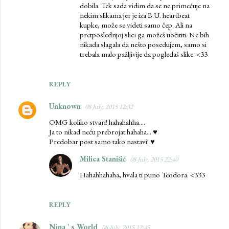
dobila. Tek sada vidim da se ne primećuje na
nekim slikama jer je iza B.U. heartbeat
kupke, može se videti samo čep. Ali na
pretposlednjoj slici ga možeš uočititi. Ne bih
nikada slagala da nešto posedujem, samo si
trebala malo pažljivije da pogledaš slike. <33
REPLY
Unknown
08 July, 2015 12:32
OMG koliko stvari! hahahahha....
Ja to nikad neću prebrojat hahaha... ♥
Predobar post samo tako nastavi! ♥
Milica Stanišić
08 July, 2015 22:40
Hahahhahaha, hvala ti puno Teodora. <333
REPLY
Nina ' s World
08 July, 2015 12:45