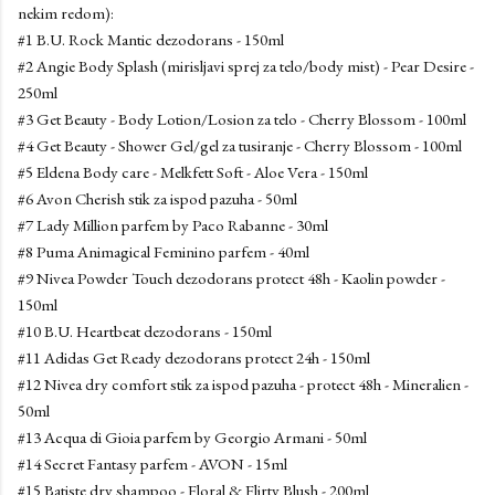
nekim redom):
#1 B.U. Rock Mantic dezodorans - 150ml
#2 Angie Body Splash (mirisljavi sprej za telo/body mist) - Pear Desire -
250ml
#3 Get Beauty - Body Lotion/Losion za telo - Cherry Blossom - 100ml
#4 Get Beauty - Shower Gel/gel za tusiranje - Cherry Blossom - 100ml
#5 Eldena Body care - Melkfett Soft - Aloe Vera - 150ml
#6 Avon Cherish stik za ispod pazuha - 50ml
#7 Lady Million parfem by Paco Rabanne - 30ml
#8 Puma Animagical Feminino parfem - 40ml
#9 Nivea Powder Touch dezodorans protect 48h - Kaolin powder -
150ml
#10 B.U. Heartbeat dezodorans - 150ml
#11 Adidas Get Ready dezodorans protect 24h - 150ml
#12 Nivea dry comfort stik za ispod pazuha - protect 48h - Mineralien -
50ml
#13 Acqua di Gioia parfem by Georgio Armani - 50ml
#14 Secret Fantasy parfem - AVON - 15ml
#15 Batiste dry shampoo - Floral & Flirty Blush - 200ml