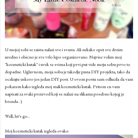
U mojoj sobi se zaista nalazi sve i svasta. Ali nekako opet sve drzim
uredno i obicno je sve vrlo lepo organizovano. Najvise volim moj
"kozmeticki kutak" i uvek se svima koji prvi put vide moju sobu prvo to
dopadne. Uglavnom, moja soba je takodje puna DIY projekta, tako da
ocekujte uskoro jos jedan DIY post. U ovom postu sam odlucila da vam
pokazem kako izgleda moj mali kozmeticki kutak. Pritom cu vam
napisati za svaki proizvod koji se nalazi na slikama posebno kojeg je
brenda. :)
Well, let's go...
Moj kozmeticki kutak izgleda ovako: