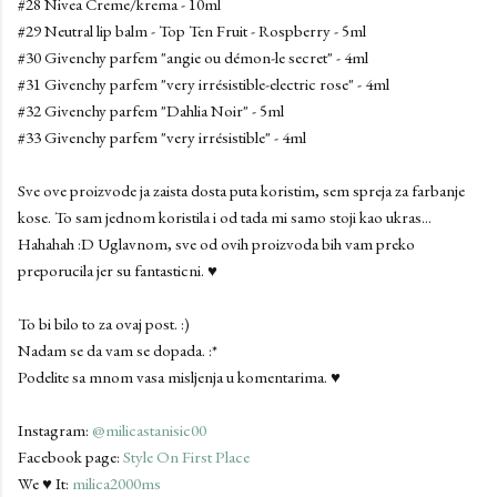
#28 Nivea Creme/krema - 10ml
#29 Neutral lip balm - Top Ten Fruit - Rospberry - 5ml
#30 Givenchy parfem "angie ou démon-le secret" - 4ml
#31 Givenchy parfem "very irrésistible-electric rose" - 4ml
#32 Givenchy parfem "Dahlia Noir" - 5ml
#33 Givenchy parfem "very irrésistible" - 4ml
Sve ove proizvode ja zaista dosta puta koristim, sem spreja za farbanje
kose. To sam jednom koristila i od tada mi samo stoji kao ukras...
Hahahah :D Uglavnom, sve od ovih proizvoda bih vam preko
preporucila jer su fantasticni. ♥
To bi bilo to za ovaj post. :)
Nadam se da vam se dopada. :*
Podelite sa mnom vasa misljenja u komentarima. ♥
Instagram:
@milicastanisic00
Facebook page:
Style On First Place
We ♥ It:
milica2000ms