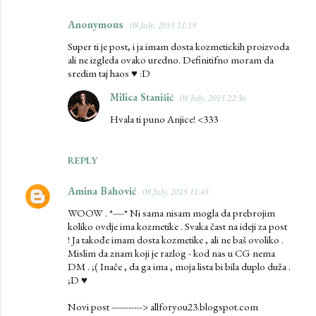
Anonymous
08 July, 2015 11:19
Super ti je post, i ja imam dosta kozmetickih proizvoda
ali ne izgleda ovako uredno. Definitifno moram da
sredim taj haos ♥ :D
Milica Stanišić
08 July, 2015 22:36
Hvala ti puno Anjice! <333
REPLY
Amina Bahović
08 July, 2015 11:45
WOOW . *----* Ni sama nisam mogla da prebrojim
koliko ovdje ima kozmetike . Svaka čast na ideji za post
! Ja takođe imam dosta kozmetike , ali ne baš ovoliko .
Mislim da znam koji je razlog - kod nas u CG nema
DM . ;( Inače , da ga ima , moja lista bi bila duplo duža .
;D ♥
Novi post -----------> allforyou23.blogspot.com