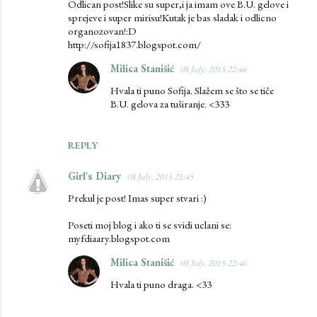
Odlican post!Slike su super,i ja imam ove B.U. gelove i
sprejeve i super mirisu!Kutak je bas sladak i odlicno
organozovan!:D
http://sofija1837.blogspot.com/
Milica Stanišić
08 July, 2015 22:46
Hvala ti puno Sofija. Slažem se što se tiče
B.U. gelova za tuširanje. <333
REPLY
Girl's Diary
08 July, 2015 21:45
Prekul je post! Imas super stvari :)
Poseti moj blog i ako ti se svidi uclani se:
myfdiaary.blogspot.com
Milica Stanišić
08 July, 2015 22:46
Hvala ti puno draga. <33