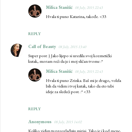
Milica Stanišić
08 July, 2015 22:43
Hvala ti puno Katarina, takođe. <33
REPLY
Call of Beauty
08 July, 2015 13:40
Super post :) Jako lijepo si uredila svoj kozmetički
kutak, moram reći da je i moj sličan tvome :*
Milica Stanišić
08 July, 2015 22:43
Hvala ti puno Zrinka. Baš mi je drago, volela
bih da vidim i tvoj kutak, tako da eto tebi
ideje za sledeći post. :* <33
REPLY
Anonymous
08 July, 2015 14:02
Koliko vidim tu preovlađuju mirisi. Tako je i kod mene,