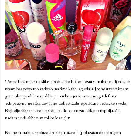
*Potrudila sam se da slike ispadnu sto bolje i dosta sam ih doradjivala, ali
nisam bas potpuno zadovoljna time kako izgledaju. Jednostavno imam
generalno problem sa slikanjem u kuci jer kamera mog telefona
jednostavno ne slika dovoljno dobro kada je prisutno vestacko svetlo.
Najbolje slike mi uvek ispadnu kada je to nesto slikano napolju. Ali
nadam se da slike nisu toliko lose! :) ♥
Na mom kutku se nalaze sledeci proizvodi (pokusacu da nabrajam