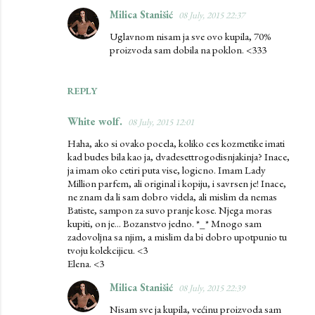
Milica Stanišić
08 July, 2015 22:37
Uglavnom nisam ja sve ovo kupila, 70%
proizvoda sam dobila na poklon. <333
REPLY
White wolf.
08 July, 2015 12:01
Haha, ako si ovako pocela, koliko ces kozmetike imati
kad budes bila kao ja, dvadesettrogodisnjakinja? Inace,
ja imam oko cetiri puta vise, logicno. Imam Lady
Million parfem, ali original i kopiju, i savrsen je! Inace,
ne znam da li sam dobro videla, ali mislim da nemas
Batiste, sampon za suvo pranje kose. Njega moras
kupiti, on je... Bozanstvo jedno. *_* Mnogo sam
zadovoljna sa njim, a mislim da bi dobro upotpunio tu
tvoju kolekcijicu. <3
Elena. <3
Milica Stanišić
08 July, 2015 22:39
Nisam sve ja kupila, većinu proizvoda sam