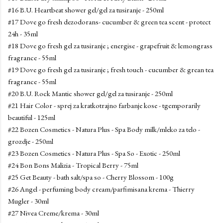
#16 B.U. Heartbeat shower gel/gel za tusiranje - 250ml
#17 Dove go fresh dezodorans- cucumber & green tea scent - protect
24h - 35ml
#18 Dove go fresh gel za tusiranje ; energise - grapefruit & lemongrass
fragrance - 55ml
#19 Dove go fresh gel za tusiranje ; fresh touch - cucumber & grean tea
fragrance - 55ml
#20 B.U. Rock Mantic shower gel/gel za tusiranje - 250ml
#21 Hair Color - sprej za kratkotrajno farbanje kose - tgemporarily
beautiful - 125ml
#22 Bozen Cosmetics - Natura Plus - Spa Body milk/mleko za telo -
grozdje - 250ml
#23 Bozen Cosmetics - Natura Plus - Spa So - Exotic - 250ml
#24 Bon Bons Malizia - Tropical Berry - 75ml
#25 Get Beauty - bath salt/spa so - Cherry Blossom - 100g
#26 Angel - perfuming body cream/parfimisana krema - Thierry
Mugler - 30ml
#27 Nivea Creme/krema - 30ml