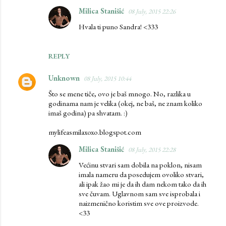
n
Milica Stanišić
08 July, 2015 22:26
t
Hvala ti puno Sandra! <333
s
REPLY
Unknown
08 July, 2015 10:44
Što se mene tiče, ovo je baš mnogo. No, razlika u
godinama nam je velika (okej, ne baš, ne znam koliko
imaš godina) pa shvatam. :)
mylifeasmilaxoxo.blogspot.com
Milica Stanišić
08 July, 2015 22:28
Većinu stvari sam dobila na poklon, nisam
imala nameru da posedujem ovoliko stvari,
ali ipak žao mi je da ih dam nekom tako da ih
sve čuvam. Uglavnom sam sve isprobala i
naizmenično koristim sve ove proizvode.
<33