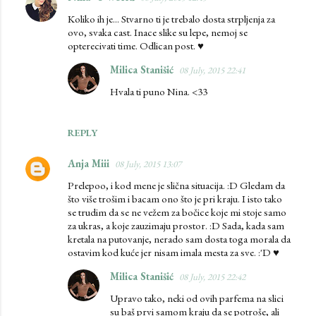
Koliko ih je... Stvarno ti je trebalo dosta strpljenja za
ovo, svaka cast. Inace slike su lepe, nemoj se
opterecivati time. Odlican post. ♥
Milica Stanišić
08 July, 2015 22:41
Hvala ti puno Nina. <33
REPLY
Anja Miii
08 July, 2015 13:07
Prelepoo, i kod mene je slična situacija. :D Gledam da
što više trošim i bacam ono što je pri kraju. I isto tako
se trudim da se ne vežem za bočice koje mi stoje samo
za ukras, a koje zauzimaju prostor. :D Sada, kada sam
kretala na putovanje, nerado sam dosta toga morala da
ostavim kod kuće jer nisam imala mesta za sve. :'D ♥
Milica Stanišić
08 July, 2015 22:42
Upravo tako, neki od ovih parfema na slici
su baš prvi samom kraju da se potroše, ali