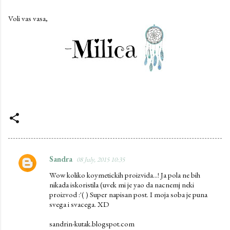
Voli vas vasa,
Sandra
08 July, 2015 10:35
C
Wow koliko koymetickih proizvida...! Ja pola ne bih
o
nikada iskoristila (uvek mi je yao da nacnemj neki
m
proizvod :'( ) Super napisan post. I moja soba je puna
svega i svacega. XD
m
e
sandrin-kutak.blogspot.com