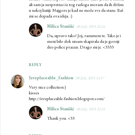
ali sam ja nespretna i iz tog razloga moram da ih držim
u nekoj kutiji. Najgore je kad ne može sve da stane. Baš
mi se dopada ova ideja. :)
Milica Stanišić
08 July, 2015 22:44
Da, upravo tako! Joj, razumem te. Tako je i
meni bilo dok nisam skapirala da je gornji
deo police prazan. Drago mi je. <3333
REPLY
Irreplaceable_fashion
08 July, 2015 14:17
Very nice collection:)
kisses
http://irreplaceable-fashion.blogspot.com/
Milica Stanišić
08 July, 2015 22:45
Thank you. <33