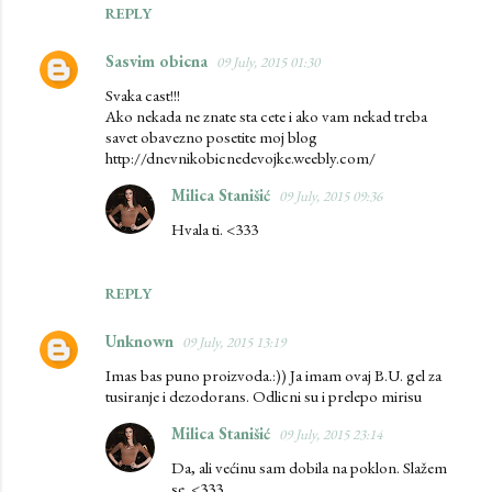
REPLY
Sasvim obicna
09 July, 2015 01:30
Svaka cast!!!
Ako nekada ne znate sta cete i ako vam nekad treba
savet obavezno posetite moj blog
http://dnevnikobicnedevojke.weebly.com/
Milica Stanišić
09 July, 2015 09:36
Hvala ti. <333
REPLY
Unknown
09 July, 2015 13:19
Imas bas puno proizvoda.:)) Ja imam ovaj B.U. gel za
tusiranje i dezodorans. Odlicni su i prelepo mirisu
Milica Stanišić
09 July, 2015 23:14
Da, ali većinu sam dobila na poklon. Slažem
se. <333