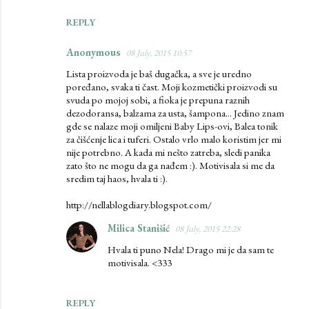
REPLY
Anonymous
08 July, 2015 10:57
Lista proizvoda je baš dugačka, a sve je uredno
poređano, svaka ti čast. Moji kozmetički proizvodi su
svuda po mojoj sobi, a fioka je prepuna raznih
dezodoransa, balzama za usta, šampona... Jedino znam
gde se nalaze moji omiljeni Baby Lips-ovi, Balea tonik
za čišćenje lica i tuferi. Ostalo vrlo malo koristim jer mi
nije potrebno. A kada mi nešto zatreba, sledi panika
zato što ne mogu da ga nađem :). Motivisala si me da
sredim taj haos, hvala ti :).
http://nellablogdiary.blogspot.com/
Milica Stanišić
08 July, 2015 22:28
Hvala ti puno Nela! Drago mi je da sam te
motivisala. <333
REPLY