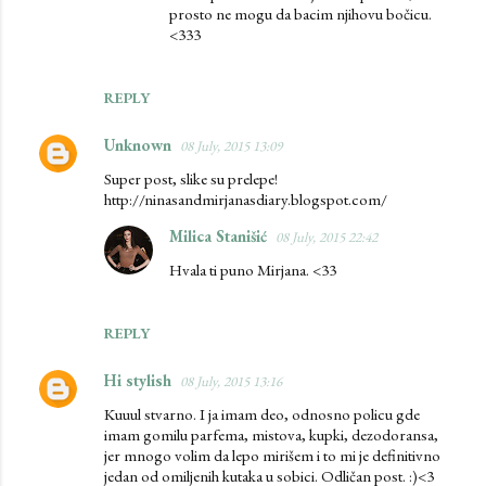
prosto ne mogu da bacim njihovu bočicu.
<333
REPLY
Unknown
08 July, 2015 13:09
Super post, slike su prelepe!
http://ninasandmirjanasdiary.blogspot.com/
Milica Stanišić
08 July, 2015 22:42
Hvala ti puno Mirjana. <33
REPLY
Hi stylish
08 July, 2015 13:16
Kuuul stvarno. I ja imam deo, odnosno policu gde
imam gomilu parfema, mistova, kupki, dezodoransa,
jer mnogo volim da lepo mirišem i to mi je definitivno
jedan od omiljenih kutaka u sobici. Odličan post. :)<3