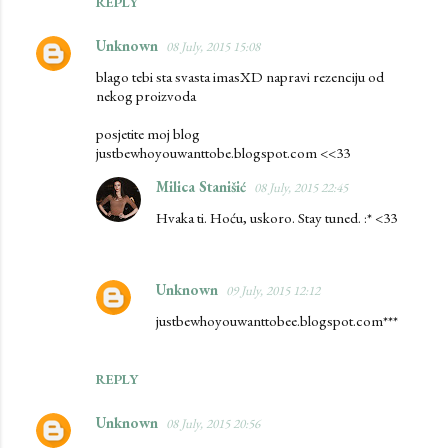
REPLY
Unknown
08 July, 2015 15:08
blago tebi sta svasta imasXD napravi rezenciju od
nekog proizvoda
posjetite moj blog
justbewhoyouwanttobe.blogspot.com <<33
Milica Stanišić
08 July, 2015 22:45
Hvaka ti. Hoću, uskoro. Stay tuned. :* <33
Unknown
09 July, 2015 12:12
justbewhoyouwanttobee.blogspot.com***
REPLY
Unknown
08 July, 2015 20:56