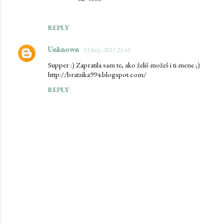
REPLY
Unknown
13 July, 2015 21:45
Supper :) Zapratila sam te, ako želiš možeš i ti mene ;)
http://bratzika994.blogspot.com/
REPLY