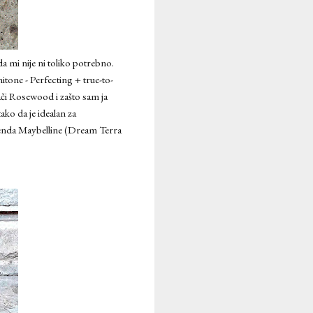
a mi nije ni toliko potrebno.
itone - Perfecting + true-to-
ači Rosewood i zašto sam ja
ako da je idealan za
brenda Maybelline (Dream Terra