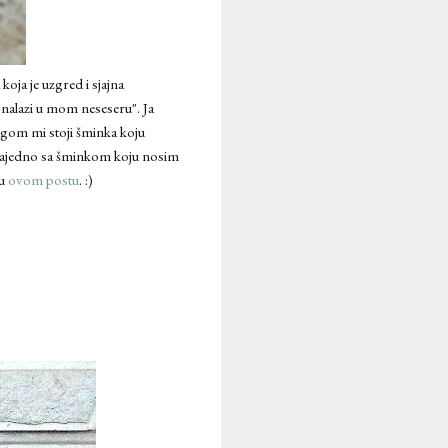
oja je uzgred i sjajna
e nalazi u mom neseseru". Ja
rugom mi stoji šminka koju
 zajedno sa šminkom koju nosim
 u
ovom postu
. :)