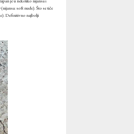
upan je u nekoliko nijansa i
nijansa: soft nude). Što se tiče
e). Definitivno najbolji