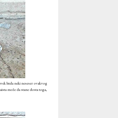
ek htela neki neseser ovakvog
zaista može da stane dosta toga,