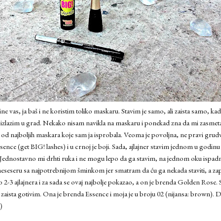
 vas, ja baš i ne koristim toliko maskaru. Stavim je samo, ali zaista samo, ka
a izlazim u grad. Nekako nisam navikla na maskaru i ponekad zna da mi zasmeta 
 od najboljih maskara koje sam ja isprobala. Veoma je povoljna, ne pravi grud
nce (get BIG! lashes) i u crnoj je boji. Sada, ajlajner stavim jednom u godinu
 Jednostavno mi drhti ruka i ne mogu lepo da ga stavim, na jednom oku ispa
 neseseru sa najpotrebnijom šminkom jer smatram da ću ga nekada staviti, a za
-3 ajlajnera i za sada se ovaj najbolje pokazao, a on je brenda Golden Rose. 
zaista gotivim. Ona je brenda Essence i moja je u broju 02 (nijansa: brown). De
)