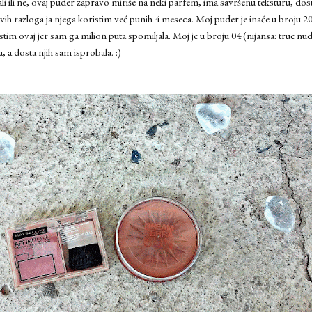
li ili ne, ovaj puder zapravo miriše na neki parfem, ima savršenu teksturu, dost
h razloga ja njega koristim već punih 4 meseca. Moj puder je inače u broju 20 (
stim ovaj jer sam ga milion puta spomiljala. Moj je u broju 04 (nijansa: true nud
, a dosta njih sam isprobala. :)