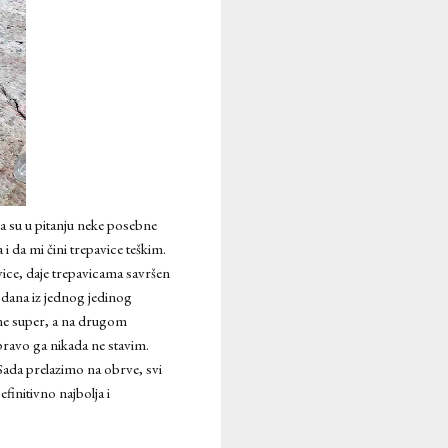
da su u pitanju neke posebne
i da mi čini trepavice teškim.
vice, daje trepavicama savršen
 dana iz jednog jedinog
dne super, a na drugom
pravo ga nikada ne stavim.
Sada prelazimo na obrve, svi
finitivno najbolja i