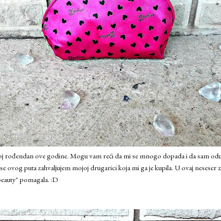
j rođendan ove godine. Mogu vam reći da mi se mnogo dopada i da sam oduv
a se ovog puta zahvaljujem mojoj drugarici koja mi ga je kupila. U ovaj neseser 
"beauty" pomagala. :D