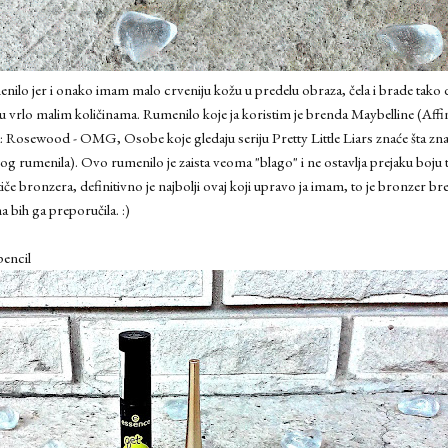
enilo jer i onako imam malo crveniju kožu u predelu obraza, čela i brade tako d
u vrlo malim količinama. Rumenilo koje ja koristim je brenda Maybelline (Affin
a: Rosewood - OMG, Osobe koje gledaju seriju Pretty Little Liars znaće šta zn
g rumenila). Ovo rumenilo je zaista veoma "blago" i ne ostavlja prejaku boju t
če bronzera, definitivno je najbolji ovaj koji upravo ja imam, to je bronzer 
 bih ga preporučila. :)
pencil