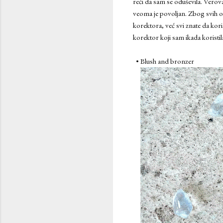
reći da sam se oduševila. Verova
veoma je povoljan. Zbog svih ovi
korektora, već svi znate da kori
korektor koji sam ikada koristila
• Blush and bronzer