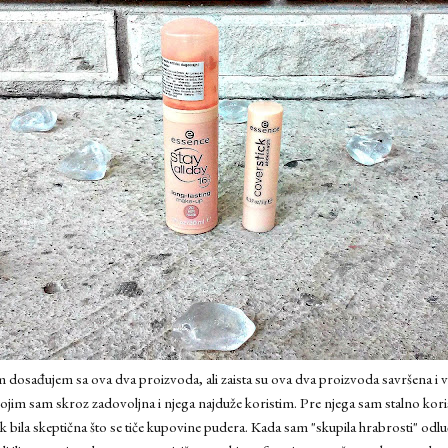
dosađujem sa ova dva proizvoda, ali zaista su ova dva proizvoda savršena i 
a kojim sam skroz zadovoljna i njega najduže koristim. Pre njega sam stalno kori
k bila skeptična što se tiče kupovine pudera. Kada sam "skupila hrabrosti" odlu