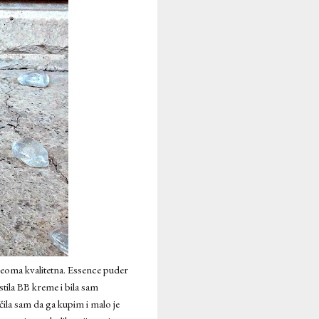
veoma kvalitetna. Essence puder
stila BB kreme i bila sam
čila sam da ga kupim i malo je