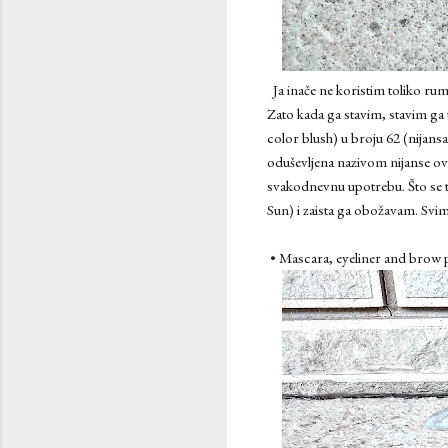
Ja inače ne koristim toliko rum
Zato kada ga stavim, stavim ga 
color blush) u broju 62 (nijans
oduševljena nazivom nijanse ovo
svakodnevnu upotrebu. Što se ti
Sun) i zaista ga obožavam. Svima
• Mascara, eyeliner and brow 