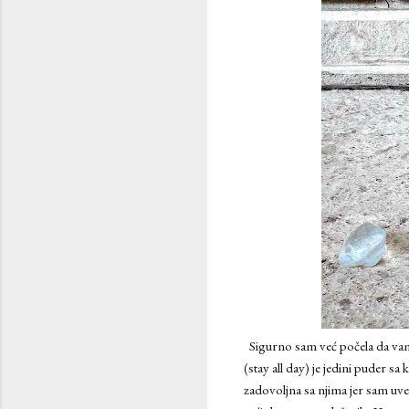
Sigurno sam već počela da vam 
(stay all day) je jedini puder s
zadovoljna sa njima jer sam uve