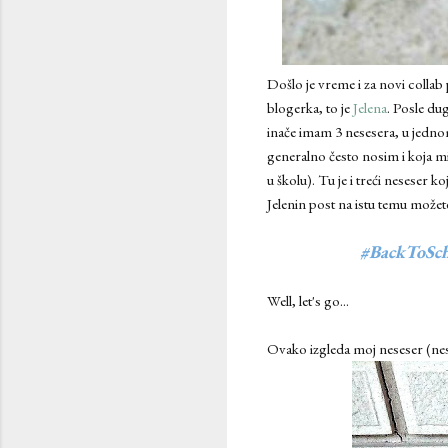
Došlo je vreme i za novi collab
blogerka, to je
Jelena
. Posle du
inače imam 3 nesesera, u jednom
generalno često nosim i koja 
u školu). Tu je i treći neseser k
Jelenin post na istu temu možet
#BackToSc
Well, let's go...
Ovako izgleda moj neseser (nes