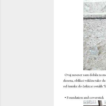
Ovaj neseser sam dobila za mo
dezena, oblika i veličine tako d
od šminke do četkica i ostalih 
• Foundation and coverstick