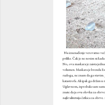
Na iznenađenje verovatno većine
prilike. Čak je ne nosim ni kad
No, ova maskara je zaista jedna
volumen. Maskara je brenda Esse
razloga, ne znam da ga stavim.
katastrofa. Ali ipak ga držim u
Uglavnom, isprobala sam samo 2
znate da ja ovu olovku za obrve 
najkvalitetnija četkica za obrve. :