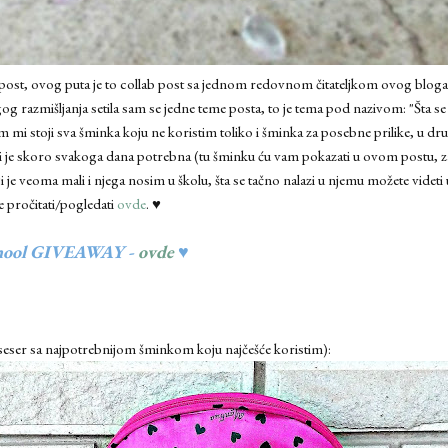
 post, ovog puta je to collab post sa jednom redovnom čitateljkom ovog bloga k
gog razmišljanja setila sam se jedne teme posta, to je tema pod nazivom: "Šta s
 mi stoji sva šminka koju ne koristim toliko i šminka za posebne prilike, u d
mi je skoro svakoga dana potrebna (tu šminku ću vam pokazati u ovom postu,
oji je veoma mali i njega nosim u školu, šta se tačno nalazi u njemu možete videti
e pročitati/pogledati
ovde
. ♥
hool GIVEAWAY -
ovde
♥
eser sa najpotrebnijom šminkom koju najčešće koristim):