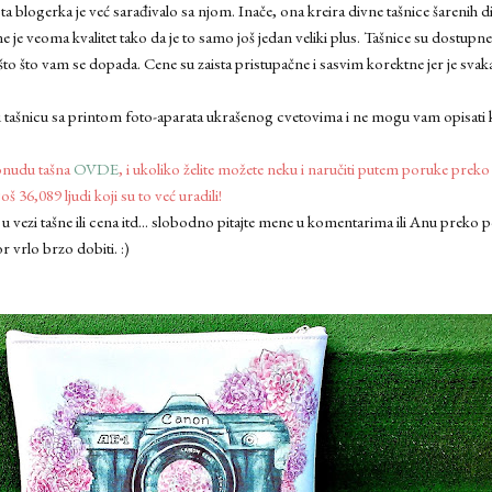
 blogerka je već sarađivalo sa njom. Inače, ona kreira divne tašnice šarenih diz
e je veoma kvalitet tako da je to samo još jedan veliki plus. Tašnice su dostupne 
to što vam se dopada. Cene su zaista pristupačne i sasvim korektne jer je svaka
u tašnicu sa printom foto-aparata ukrašenog cvetovima i ne mogu vam opisati 
onudu tašna
OVDE
, i ukoliko želite možete neku i naručiti putem poruke preko
još 36,089 ljudi koji su to već uradili!
 u vezi tašne ili cena itd... slobodno pitajte mene u komentarima ili Anu preko 
 vrlo brzo dobiti. :)