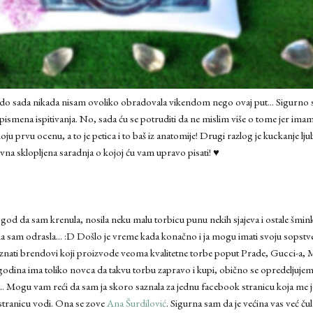
o sada nikada nisam ovoliko obradovala vikendom nego ovaj put... Sigurno se p
 pismena ispitivanja. No, sada ću se potruditi da ne mislim više o tome jer ima
moju prvu ocenu, a to je petica i to baš iz anatomije! Drugi razlog je kuckanje l
 divna sklopljena saradnja o kojoj ću vam upravo pisati! ♥
god da sam krenula, nosila neku malu torbicu punu nekih sjajeva i ostale šmi
a sam odrasla... :D Došlo je vreme kada konačno i ja mogu imati svoju sopstv
oznati brendovi koji proizvode veoma kvalitetne torbe poput Prade, Gucci-a, Mic
odina ima toliko novca da takvu torbu zapravo i kupi, obično se opredeljujem
.. Mogu vam reći da sam ja skoro saznala za jednu facebook stranicu koja me je
 stranicu vodi. Ona se zove
Ana Šurdilović
. Sigurna sam da je većina vas već čul