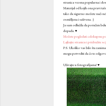
stranica veoma popularna i dosta
Materijal od kojih ona pravi tašn
tako da sigurno možete naći neš
osmišljena i sašivena. :)
Ja sam odlučila da poručim bel
dopada. ♥
Možete pogledati celokupnu p
Lajkujte stranicu i pridružite se 
P.S. Ukoliko vas bilo šta zanima
mogu potvrditi da će te odgovor
Uživajte u fotografijama! ♥