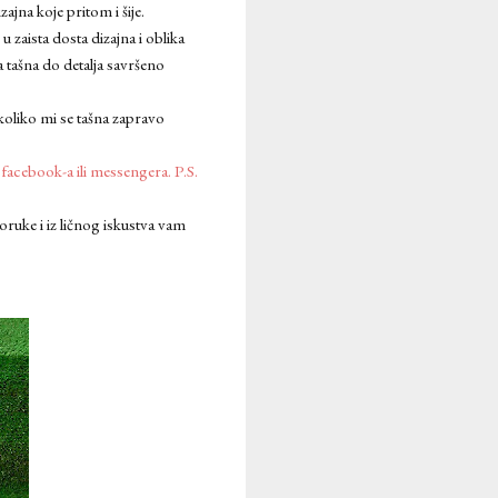
ajna koje pritom i šije.
u zaista dosta dizajna i oblika
 tašna do detalja savršeno
koliko mi se tašna zapravo
 facebook-a ili messengera. P.S.
poruke i iz ličnog iskustva vam