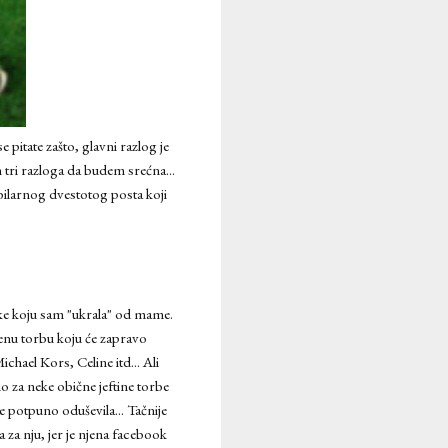
itate zašto, glavni razlog je
m tri razloga da budem srećna...
jubilarnog dvestotog posta koji
nke koju sam "ukrala" od mame.
enu torbu koju će zapravo
hael Kors, Celine itd... Ali
o za neke obične jeftine torbe
 potpuno oduševila... Tačnije
a za nju, jer je njena facebook