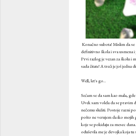
Konačno subota! Mislim da se d
definitivno škola i sva usmena i
Prvi razlog je vezan za školu i 
sada čitate! A treći je još jedna
Well, let's go...
Sećam se da sam kao mala, gde 
Uvek sam volela da se pravim d
nečemu služiti. Postoje razni p
pošto ne verujem da iko mojih g
koje se pokidaju za mesec dana.
oduševila me je devojka koja tu