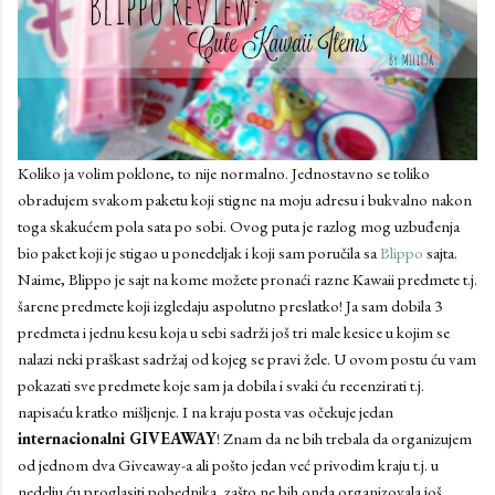
Koliko ja volim poklone, to nije normalno. Jednostavno se toliko
obradujem svakom paketu koji stigne na moju adresu i bukvalno nakon
toga skakućem pola sata po sobi. Ovog puta je razlog mog uzbuđenja
bio paket koji je stigao u ponedeljak i koji sam poručila sa
Blippo
sajta.
Naime, Blippo je sajt na kome možete pronaći razne Kawaii predmete t.j.
šarene predmete koji izgledaju aspolutno preslatko! Ja sam dobila 3
predmeta i jednu kesu koja u sebi sadrži još tri male kesice u kojim se
nalazi neki praškast sadržaj od kojeg se pravi žele. U ovom postu ću vam
pokazati sve predmete koje sam ja dobila i svaki ću recenzirati t.j.
napisaću kratko mišljenje. I na kraju posta vas očekuje jedan
internacionalni GIVEAWAY
! Znam da ne bih trebala da organizujem
od jednom dva Giveaway-a ali pošto jedan već privodim kraju t.j. u
nedelju ću proglasiti pobednika, zašto ne bih onda organizovala još