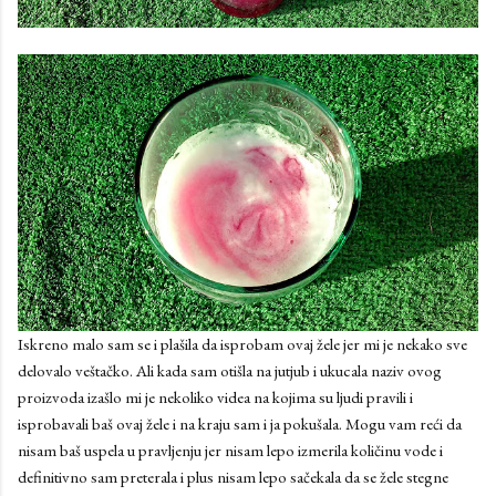
Iskreno malo sam se i plašila da isprobam ovaj žele jer mi je nekako sve
delovalo veštačko. Ali kada sam otišla na jutjub i ukucala naziv ovog
proizvoda izašlo mi je nekoliko videa na kojima su ljudi pravili i
isprobavali baš ovaj žele i na kraju sam i ja pokušala. Mogu vam reći da
nisam baš uspela u pravljenju jer nisam lepo izmerila količinu vode i
definitivno sam preterala i plus nisam lepo sačekala da se žele stegne