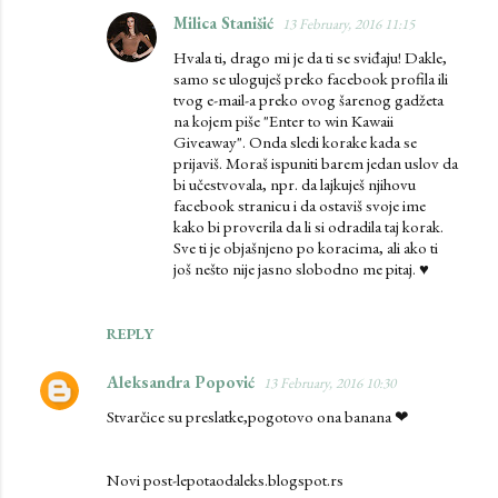
Milica Stanišić
13 February, 2016 11:15
Hvala ti, drago mi je da ti se sviđaju! Dakle,
samo se uloguješ preko facebook profila ili
tvog e-mail-a preko ovog šarenog gadžeta
na kojem piše "Enter to win Kawaii
Giveaway". Onda sledi korake kada se
prijaviš. Moraš ispuniti barem jedan uslov da
bi učestvovala, npr. da lajkuješ njihovu
facebook stranicu i da ostaviš svoje ime
kako bi proverila da li si odradila taj korak.
Sve ti je objašnjeno po koracima, ali ako ti
još nešto nije jasno slobodno me pitaj. ♥
REPLY
Aleksandra Popović
13 February, 2016 10:30
Stvarčice su preslatke,pogotovo ona banana ❤
Novi post-lepotaodaleks.blogspot.rs