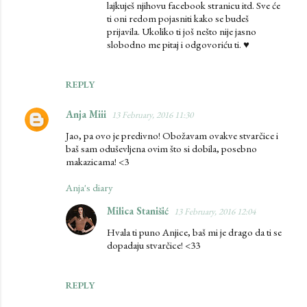
lajkuješ njihovu facebook stranicu itd. Sve će
ti oni redom pojasniti kako se budeš
prijavila. Ukoliko ti još nešto nije jasno
slobodno me pitaj i odgovoriću ti. ♥
REPLY
Anja Miii
13 February, 2016 11:30
Jao, pa ovo je predivno! Obožavam ovakve stvarčice i
baš sam oduševljena ovim što si dobila, posebno
makazicama! <3
Anja's diary
Milica Stanišić
13 February, 2016 12:04
Hvala ti puno Anjice, baš mi je drago da ti se
dopadaju stvarčice! <33
REPLY