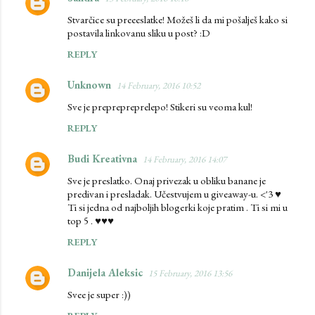
Stvarčice su preeeslatke! Možeš li da mi pošalješ kako si
postavila linkovanu sliku u post? :D
REPLY
Unknown
14 February, 2016 10:52
Sve je preprepreprelepo! Stikeri su veoma kul!
REPLY
Budi Kreativna
14 February, 2016 14:07
Sve je preslatko. Onaj privezak u obliku banane je
predivan i presladak. Učestvujem u giveaway-u. <'3 ♥
Ti si jedna od najboljih blogerki koje pratim . Ti si mi u
top 5 . ♥♥♥
REPLY
Danijela Aleksic
15 February, 2016 13:56
Svee je super :))