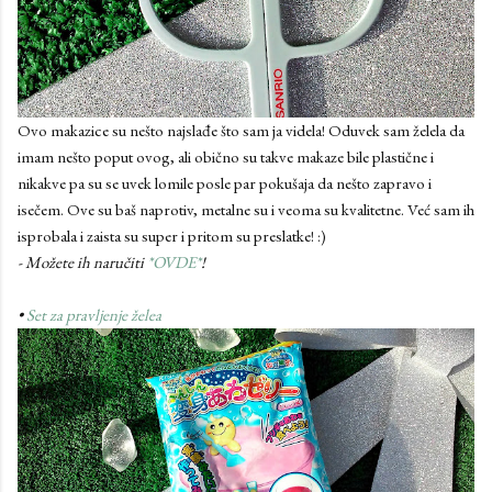
Ovo makazice su nešto najslađe što sam ja videla! Oduvek sam želela da
imam nešto poput ovog, ali obično su takve makaze bile plastične i
nikakve pa su se uvek lomile posle par pokušaja da nešto zapravo i
isečem. Ove su baš naprotiv, metalne su i veoma su kvalitetne. Već sam ih
isprobala i zaista su super i pritom su preslatke! :)
- Možete ih naručiti
*OVDE*
!
•
Set za pravljenje želea