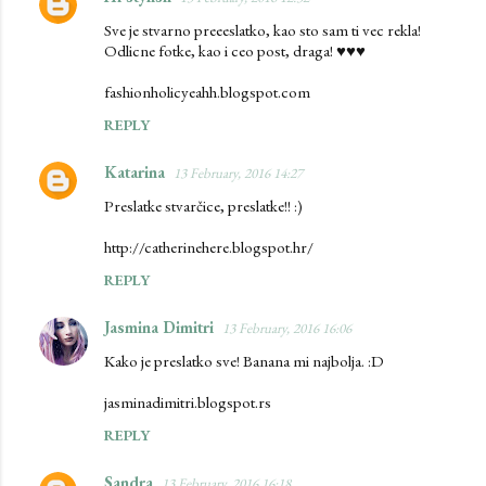
Sve je stvarno preeeslatko, kao sto sam ti vec rekla!
Odlicne fotke, kao i ceo post, draga! ♥♥♥
fashionholicyeahh.blogspot.com
REPLY
Katarina
13 February, 2016 14:27
Preslatke stvarčice, preslatke!! :)
http://catherinehere.blogspot.hr/
REPLY
Jasmina Dimitri
13 February, 2016 16:06
Kako je preslatko sve! Banana mi najbolja. :D
jasminadimitri.blogspot.rs
REPLY
Sandra
13 February, 2016 16:18