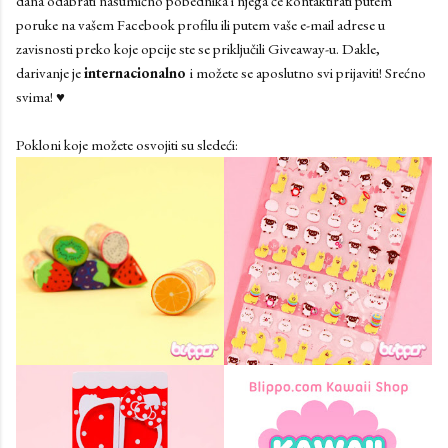
dana odabrati nasumično pobednika i njega će kontaktirati putem
poruke na vašem Facebook profilu ili putem vaše e-mail adrese u
zavisnosti preko koje opcije ste se priključili Giveaway-u. Dakle,
darivanje je
internacionalno
i možete se aposlutno svi prijaviti! Srećno
svima! ♥
Pokloni koje možete osvojiti su sledeći: