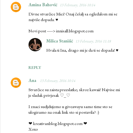
Amina Bahović
13 February, 2016 10:14
C
Divne stvarčice Mici! Onaj češalj sa ogledalom mi se
o
najviše dopada. ♥
m
Novi post -----> innisall.blogspot.com
m
e
Milica Stanišić
13 February, 2016 11:18
n
Hvala ti Ina, drago mi je da ti se dopada! ♥
t
s
REPLY
Ana
13 February, 2016 10:14
Stvarčice su zaista preeslatke; skroz kawaii! Najvise mi
je sladak privjesak ♡_♡
I znaci sudjelujemo u giveawayu samo time sto se
ulogiramo na onak link sto si postavila? :)
❤ kreativanblog.blogspot.com ❤
Xoxo