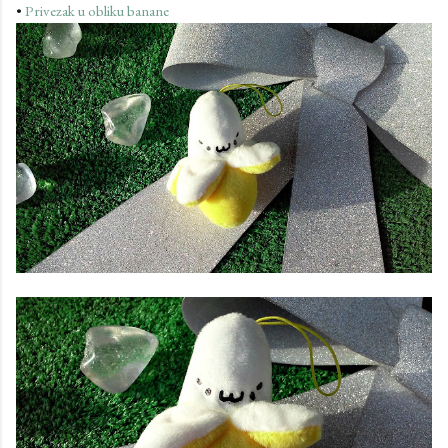
•
Privezak u obliku banane