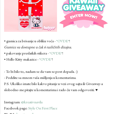
• gumica za brisanje u obliku voća -
*OVDE*
!
Gumice su dostupne u čak 6 različitih dizajna.
• pakovanje preslatkih stikera -
*OVDE*
!
• Hello Kitty makazice -
*OVDE*
!
- To bi bilo to, nadam se da vam se post dopada. :)
- Podelite sa mnom vaša mišljenja u komentarima.
P.S. Ukoliko imate bilo kakvo pitanje u vezi ovog sajta ili Giveaway-a
slobodno me pitajte u komentarima i rado ću vam odgovoriti. ♥
Instagram:
@kreativnavila
Facebook page:
Style On First Place