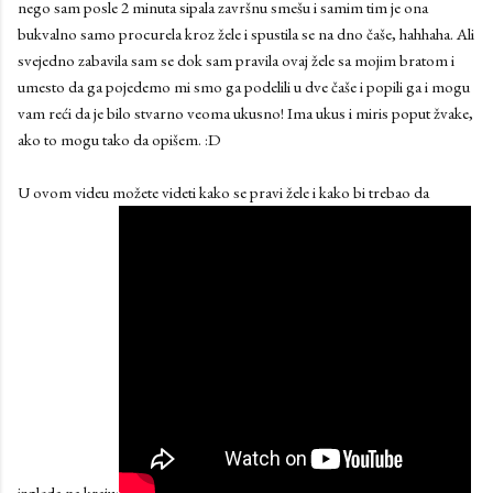
nego sam posle 2 minuta sipala završnu smešu i samim tim je ona
bukvalno samo procurela kroz žele i spustila se na dno čaše, hahhaha. Ali
svejedno zabavila sam se dok sam pravila ovaj žele sa mojim bratom i
umesto da ga pojedemo mi smo ga podelili u dve čaše i popili ga i mogu
vam reći da je bilo stvarno veoma ukusno! Ima ukus i miris poput žvake,
ako to mogu tako da opišem. :D
U ovom videu možete videti kako se pravi žele i kako bi trebao da
izgleda na kraju: