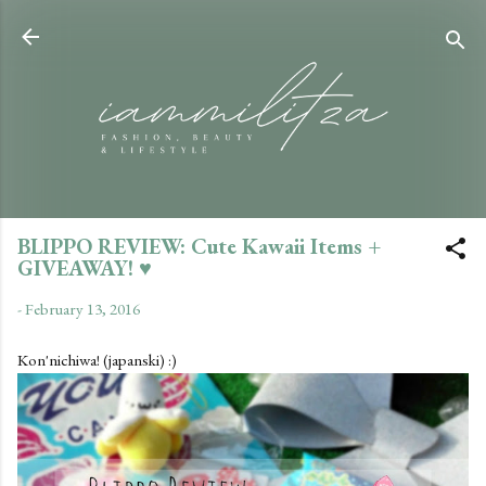
Skip to main content
BLIPPO REVIEW: Cute Kawaii Items +
GIVEAWAY! ♥
-
February 13, 2016
Kon'nichiwa! (japanski) :)