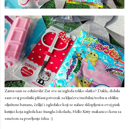
Zaista sam se oduševila! Zar sve ne izgleda toliko slatko? Dakle, dobila
sam ovaj preslatki plišani privezak za ključeve/mobilni/torbu u obliku
oljuštene banane, češljić i ogledalce koji se nalaze sklopljeni u ovoj pink
kutijici koja izgleda kao štangla čokolade, Hello Kitty makazice i kesu sa
smešom za pravljenje želea. :)