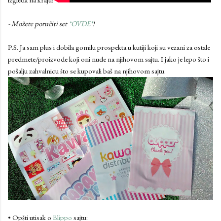
- Možete poručiti set
*OVDE*
!
P.S. Ja sam plus i dobila gomilu prospekta u kutiji koji su vezani za ostale
predmete/proizvode koji oni nude na njihovom sajtu. I jako je lepo što i
pošalju zahvalnicu što se kupovali baš na njihovom sajtu.
• Opšti utisak o
Blippo
sajtu: