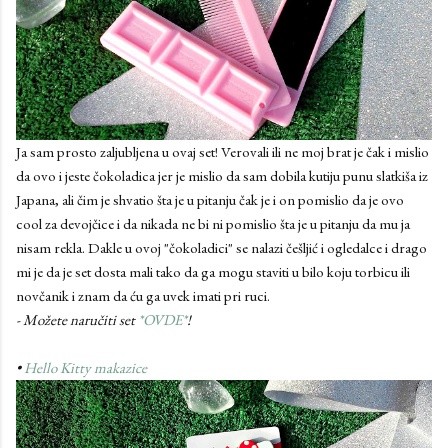
Ja sam prosto zaljubljena u ovaj set! Verovali ili ne moj brat je čak i mislio
da ovo i jeste čokoladica jer je mislio da sam dobila kutiju punu slatkiša iz
Japana, ali čim je shvatio šta je u pitanju čak je i on pomislio da je ovo
cool za devojčice i da nikada ne bi ni pomislio šta je u pitanju da mu ja
nisam rekla. Dakle u ovoj "čokoladici" se nalazi češljić i ogledalce i drago
mi je da je set dosta mali tako da ga mogu staviti u bilo koju torbicu ili
novčanik i znam da ću ga uvek imati pri ruci.
- Možete naručiti set
*OVDE*
!
•
Hello Kitty makazice