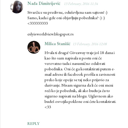
Nađa Dimitrijević
13 February, 2016 11:34
Stvarčice su predivne, oduševljena sam sajtom! :)
Samo, kada i gde oni objavljuju pobednika? :) :)
<333333333
eslyisworldview.blogspot.rs
Milica Stanišić
13 February, 2016 12:08
Hvala ti draga! Giveaway traje još 18 dana i
kao što sam napisala u postu oni će
verovatno tada i nasumično odabrati
pobednika. Oni će ga kontaktirati putem e-
mail adrese ili facebook profila u zavisnosti
preko koje opcije se taj neko prijavio za
darivanje. Nisam sigurna da li će oni meni
reći ko je pobednik, ali ako budu ja ću to
sigurno napisati na blogu. Uglavnom ako
budeš osvojila poklone oni ćete kontaktirati.
<33
REPLY