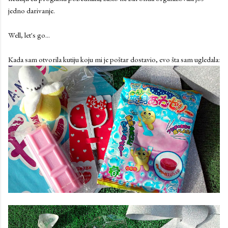
jedno darivanje.
Well, let's go...
Kada sam otvorila kutiju koju mi je poštar dostavio, evo šta sam ugledala: