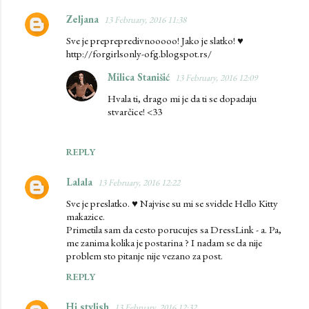
Zeljana
13 February, 2016 11:38
Sve je preprepredivnooooo! Jako je slatko! ♥
http://forgirlsonly-ofg.blogspot.rs/
Milica Stanišić
13 February, 2016 12:09
Hvala ti, drago mi je da ti se dopadaju
stvarčice! <33
REPLY
Lalala
13 February, 2016 12:22
Sve je preslatko. ♥ Najvise su mi se svidele Hello Kitty
makazice.
Primetila sam da cesto porucujes sa DressLink - a. Pa,
me zanima kolika je postarina ? I nadam se da nije
problem sto pitanje nije vezano za post.
REPLY
Hi stylish
13 February, 2016 12:32