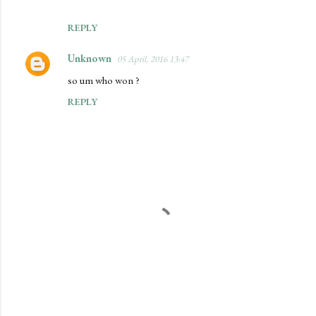
REPLY
Unknown
05 April, 2016 13:47
so um who won ?
REPLY