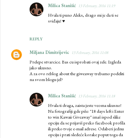
Milica Stanišić
13 February, 2016 11:19
Hvala ti puno Aleks, drago mi je da ti se
sviđaju! ♥
REPLY
Miljana Dimitrijevic
13 February, 2016 11:08
Prelepe stvarcice. Bas cu isprobati ovaj zele. Izgleda
jako ukusno.
A za ovo reblog about the giweaway trebamo podeliti
na svom blogu jel?
Milica Stanišić
13 February, 2016 11:18
Hvala ti draga, zaista jeste veoma ukusno!
Na fotografiji gde piše: "18 days left i Enter
to win Kawaii Giveaway" imaš ispod slike
opciju da se prijaviš preko facebook profila
ili preko tvoje e-mail adrese. Odaberi jednu
opciju i prati sledeće korake poput toga da