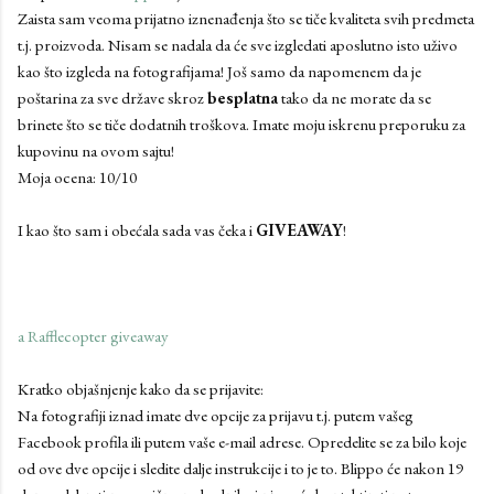
Zaista sam veoma prijatno iznenađenja što se tiče kvaliteta svih predmeta
t.j. proizvoda. Nisam se nadala da će sve izgledati aposlutno isto uživo
kao što izgleda na fotografijama! Još samo da napomenem da je
poštarina za sve države skroz
besplatna
tako da ne morate da se
brinete što se tiče dodatnih troškova. Imate moju iskrenu preporuku za
kupovinu na ovom sajtu!
Moja ocena: 10/10
I kao što sam i obećala sada vas čeka i
GIVEAWAY
!
a Rafflecopter giveaway
Kratko objašnjenje kako da se prijavite:
Na fotografiji iznad imate dve opcije za prijavu t.j. putem vašeg
Facebook profila ili putem vaše e-mail adrese. Opredelite se za bilo koje
od ove dve opcije i sledite dalje instrukcije i to je to. Blippo će nakon 19