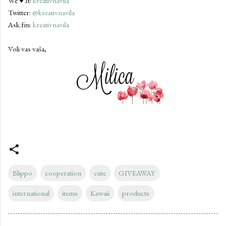
We ♥ It:
kreativnavila
Twitter:
@kreativnavila
Ask.fm:
kreativnavila
Voli vas vaša,
Blippo
cooperation
cute
GIVEAWAY
international
items
Kawaii
products