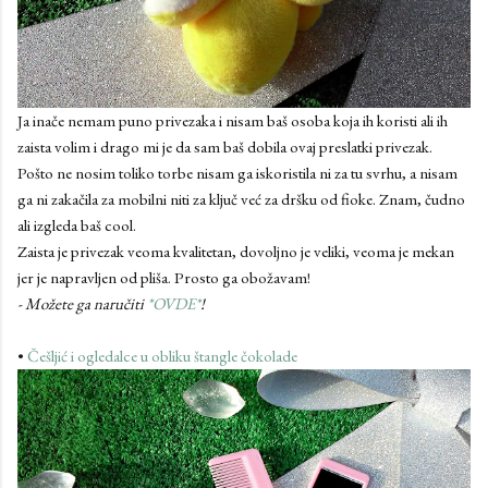
Ja inače nemam puno privezaka i nisam baš osoba koja ih koristi ali ih
zaista volim i drago mi je da sam baš dobila ovaj preslatki privezak.
Pošto ne nosim toliko torbe nisam ga iskoristila ni za tu svrhu, a nisam
ga ni zakačila za mobilni niti za ključ već za dršku od fioke. Znam, čudno
ali izgleda baš cool.
Zaista je privezak veoma kvalitetan, dovoljno je veliki, veoma je mekan
jer je napravljen od pliša. Prosto ga obožavam!
- Možete ga naručiti
*OVDE*
!
•
Češljić i ogledalce u obliku štangle čokolade