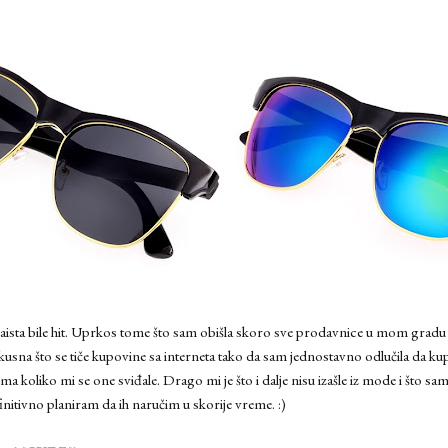
aista bile hit. Uprkos tome što sam obišla skoro sve prodavnice u mom gradu
iskusna što se tiče kupovine sa interneta tako da sam jednostavno odlučila da k
 koliko mi se one sviđale. Drago mi je što i dalje nisu izašle iz mode i što s
nitivno planiram da ih naručim u skorije vreme. :)