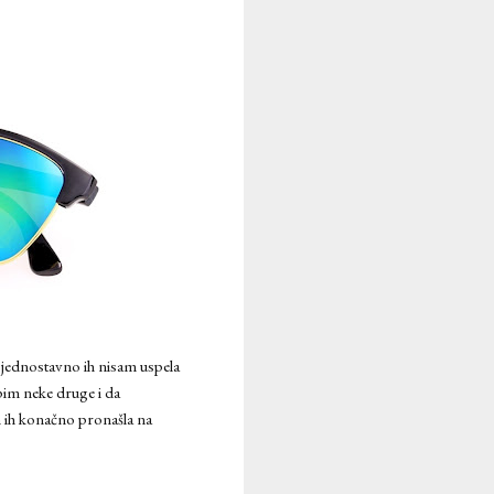
 jednostavno ih nisam uspela
upim neke druge i da
am ih konačno pronašla na