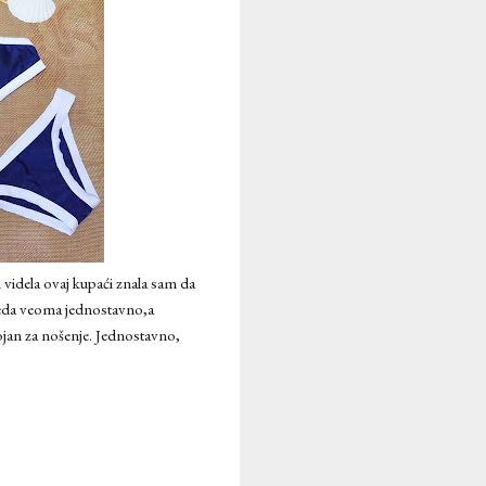
am videla ovaj kupaći znala sam da
leda veoma jednostavno,a
tojan za nošenje. Jednostavno,