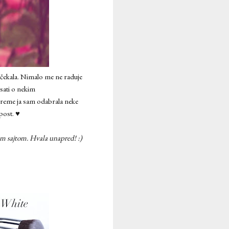
dočekala. Nimalo me ne raduje
sati o nekim
e vreme ja sam odabrala neke
post. ♥
im sajtom. Hvala unapred! :)