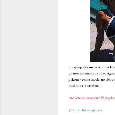
Ovaj kupaći sam prvi put videl
ga moram imati i da će se sigu
pritom veoma moderno i lepo i t
mislim da je savršen. :)
Možete ga poručiti ili pogle
#5
Colorful Sunglasses