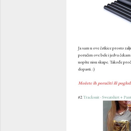
Ja sam u ove četkice prosto zal
poručim ove bele i jedva čekam 
uopšte nisu skupe. Takođe proč
dopasti. :)
Možete ih poručiti ili pogle
#2
Tracksuit - Sweatshirt + Pan