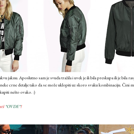
 jaknu. Aposlutno sam je svuda tražila i uvek je ili bila preskupa ili je bila r
 neke crne detalje tako da se može uklopiti uz skoro svaku kombinaciju. Čini mi
upiti nešto ovako. :)
ati
*OVDE*
!