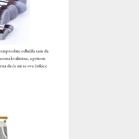
e rasprodate odlučila sam da
veoma kvalitetne, a pritom
na da će mi se ove četkice