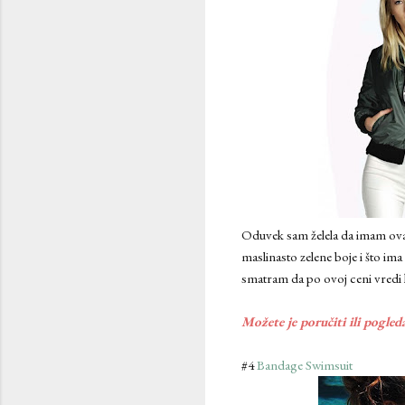
Oduvek sam želela da imam ovakvu
maslinasto zelene boje i što ima
smatram da po ovoj ceni vredi k
Možete je poručiti ili pogled
#4
Bandage Swimsuit