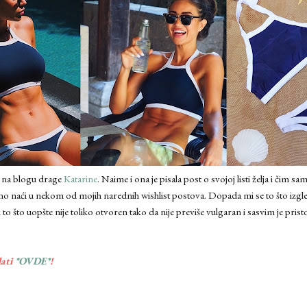
a na blogu drage
Katarine
. Naime i ona je pisala post o svojoj listi želja i čim s
rno naći u nekom od mojih narednih wishlist postova. Dopada mi se to što izg
o što uopšte nije toliko otvoren tako da nije previše vulgaran i sasvim je pris
dati
*OVDE*
!