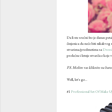
Da li ste srećni što je danas p
činjenica da neće biti nikakvog
stvarima/predmetima sa
Dress
prolećne i letnje stvarčice koj
P.S. Molim vas kliknite na bare
Well, let's go...
#1
Professional Set Of Make 