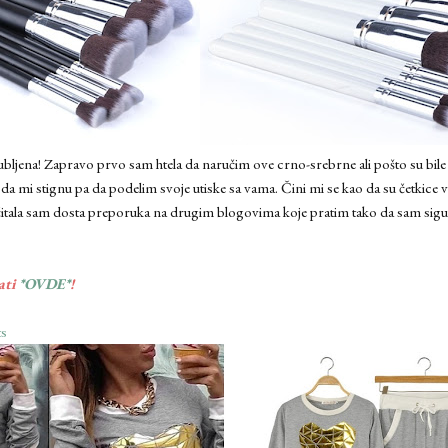
jubljena! Zapravo prvo sam htela da naručim ove crno-srebrne ali pošto su bil
da mi stignu pa da podelim svoje utiske sa vama. Čini mi se kao da su četkice 
itala sam dosta preporuka na drugim blogovima koje pratim tako da sam sigur
dati
*OVDE*
!
ts