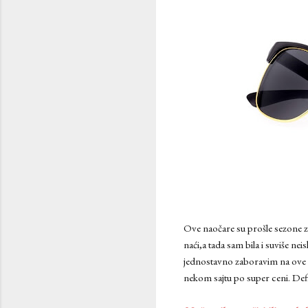
Ove naočare su prošle sezone z
naći,a tada sam bila i suviše ne
jednostavno zaboravim na ove ma
nekom sajtu po super ceni. Defi