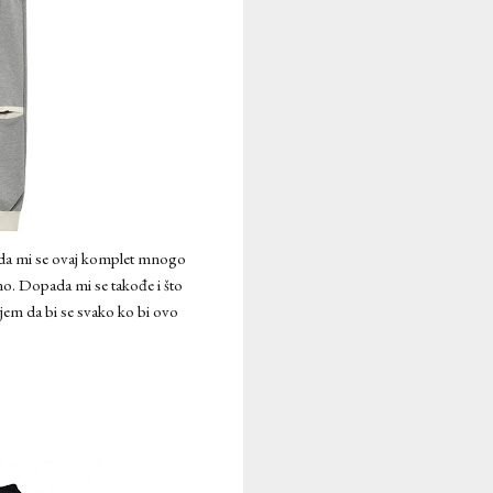
m da mi se ovaj komplet mnogo
no. Dopada mi se takođe i što
jem da bi se svako ko bi ovo