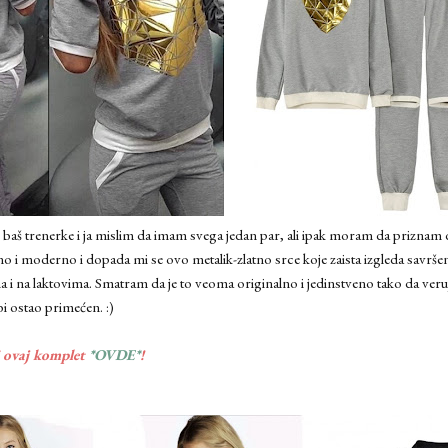
i baš trenerke i ja mislim da imam svega jedan par, ali ipak moram da prizna
o i moderno i dopada mi se ovo metalik-zlatno srce koje zaista izgleda savrše
 i na laktovima. Smatram da je to veoma originalno i jedinstveno tako da veru
bi ostao primećen. :)
i ovaj komplet
*OVDE*
!