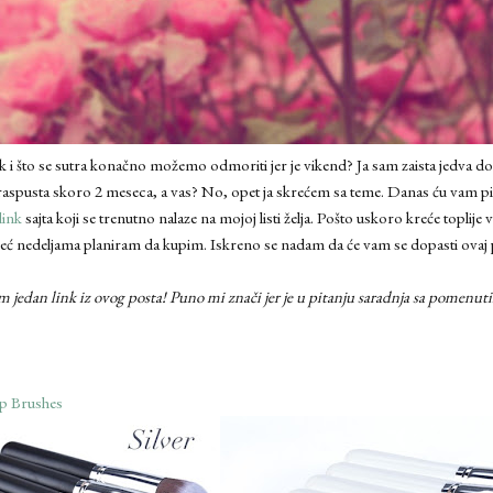
etak i što se sutra konačno možemo odmoriti jer je vikend? Ja sam zaista jedva 
 raspusta skoro 2 meseca, a vas? No, opet ja skrećem sa teme. Danas ću vam pi
link
sajta koji se trenutno nalaze na mojoj listi želja. Pošto uskoro kreće toplij
e već nedeljama planiram da kupim. Iskreno se nadam da će vam se dopasti ovaj 
m jedan link iz ovog posta! Puno mi znači jer je u pitanju saradnja sa pomenut
Up Brushes