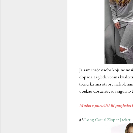
Ja sam inače osoba koja ne nos
dopada. Izgleda veoma kvalitetn
trenerka ima otvore na kolenima
obukao dosta isticao i sigurno 
Možete poručiti ili pogledat
#3
Long Casual Zipper Jacket