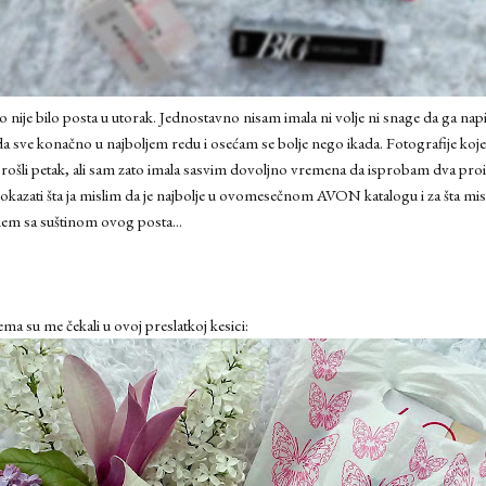
o nije bilo posta u utorak. Jednostavno nisam imala ni volje ni snage da ga na
a sve konačno u najboljem redu i osećam se bolje nego ikada. Fotografije koje će
prošli petak, ali sam zato imala sasvim dovoljno vremena da isprobam dva proi
azati šta ja mislim da je najbolje u ovomesečnom AVON katalogu i za šta mislim
em sa suštinom ovog posta...
ma su me čekali u ovoj preslatkoj kesici: