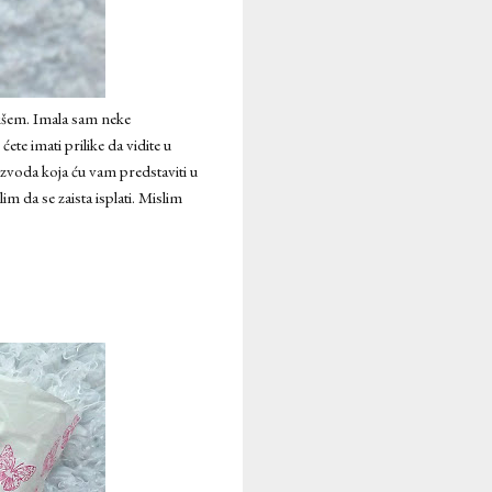
pišem. Imala sam neke
te imati prilike da vidite u
zvoda koja ću vam predstaviti u
 da se zaista isplati. Mislim