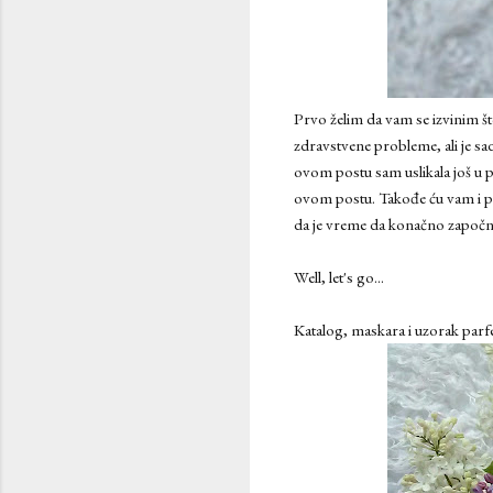
Prvo želim da vam se izvinim št
zdravstvene probleme, ali je sad
ovom postu sam uslikala još u 
ovom postu. Takođe ću vam i pok
da je vreme da konačno započn
Well, let's go...
Katalog, maskara i uzorak parfe