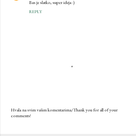
Bas je slatko, super ideja :)
REPLY
Hvala na svim vašim komentarima/Thank you for all of your
comments!
P
o
s
t