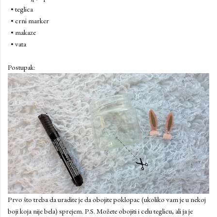
• teglica
• crni marker
• makaze
• vata
Postupak:
Prvo što treba da uradite je da obojite poklopac (ukoliko vam je u nekoj
boji koja nije bela) sprejem. P.S. Možete obojiti i celu teglicu, ali ja je