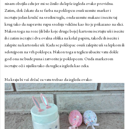
nisam obojila celu jer mi se činilo da lepše izgleda ovako providna.
Zatim, dok čekate da se farba na poklopcu osuši uzmite marker i
iscrtajte jedan kružić na sredini tegle, onda uzmite makaze i isecite taj
krug tako da napravite rupu srednje veličine kao što je prikazano na slici.
Nakon toga na roze (ili bilo koje druge boje) kartonu iscrtajte uši i isecite
ih i zatim iscrajte i dva ovalna oblika na kolaž papiru, takođe ih isecite i
zalepite na kartonske uši. Kada se poklopac osuši zalepite uši sa lepkom ili
selotejpom na vrh poklopca. Nakon toga u teglicu ubacite vatu dokle
god ona ne bude puna i zatvorite je poklopcem. Onda markerom
iscrtajte oči i njušku tako da teglica izgleda kao zeka.
Na kraju bi vaš držač za vatu trebao da izgleda ovako: