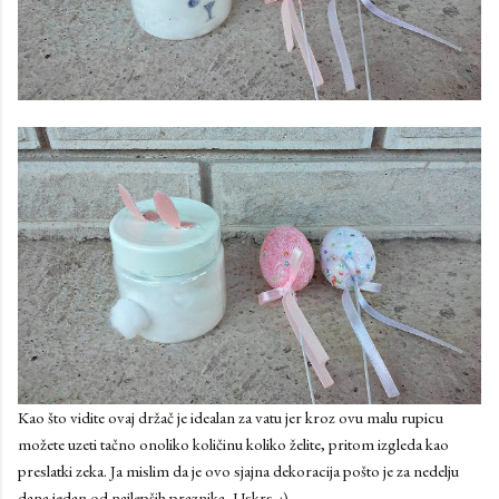
Kao što vidite ovaj držač je idealan za vatu jer kroz ovu malu rupicu
možete uzeti tačno onoliko količinu koliko želite, pritom izgleda kao
preslatki zeka. Ja mislim da je ovo sjajna dekoracija pošto je za nedelju
dana jedan od najlepših praznika, Uskrs. :)