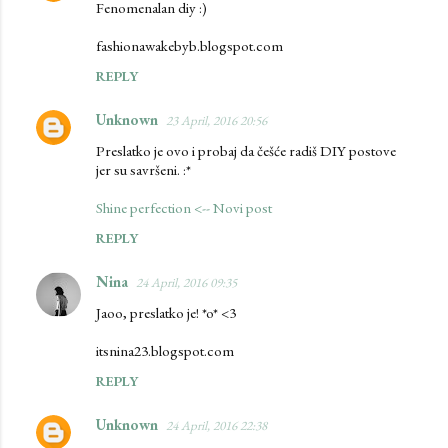
Fenomenalan diy :)
fashionawakebyb.blogspot.com
REPLY
Unknown
23 April, 2016 20:56
Preslatko je ovo i probaj da češće radiš DIY postove
jer su savršeni. :*
Shine perfection <-- Novi post
REPLY
Nina
24 April, 2016 09:35
Jaoo, preslatko je! *o* <3
itsnina23.blogspot.com
REPLY
Unknown
24 April, 2016 22:38