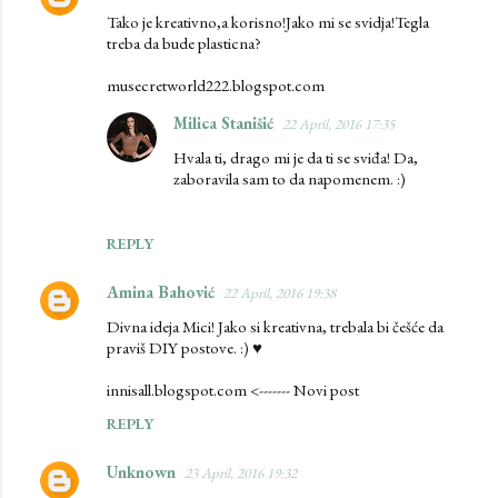
Tako je kreativno,a korisno!Jako mi se svidja!Tegla
treba da bude plasticna?
musecretworld222.blogspot.com
Milica Stanišić
22 April, 2016 17:35
Hvala ti, drago mi je da ti se sviđa! Da,
zaboravila sam to da napomenem. :)
REPLY
Amina Bahović
22 April, 2016 19:38
Divna ideja Mici! Jako si kreativna, trebala bi češće da
praviš DIY postove. :) ♥
innisall.blogspot.com <------- Novi post
REPLY
Unknown
23 April, 2016 19:32