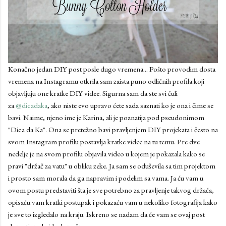
Konačno jedan DIY post posle dugo vremena... Pošto provodim dosta
vremena na Instagramu otkrila sam zaista puno odličnih profila koji
objavljuju one kratke DIY videe. Sigurna sam da ste svi čuli
za
@dicadaka
, ako niste evo upravo ćete sada saznati ko je ona i čime se
bavi. Naime, njeno ime je Karina, ali je poznatija pod pseudonimom
"Dica da Ka". Ona se pretežno bavi pravljenjem DIY projekata i često na
svom Instagram profilu postavlja kratke videe na tu temu. Pre dve
nedelje je na svom profilu objavila video u kojem je pokazala kako se
pravi "držač za vatu" u obliku zeke. Ja sam se oduševila sa tim projektom
i prosto sam morala da ga napravim i podelim sa vama. Ja ću vam u
ovom postu predstaviti šta je sve potrebno za pravljenje takvog držača,
opisaću vam kratki postupak i pokazaću vam u nekoliko fotografija kako
je sve to izgledalo na kraju. Iskreno se nadam da će vam se ovaj post