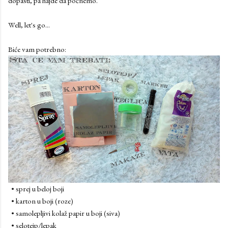
dopasti, pa hajde da počnemo.
Well, let's go...
Biće vam potrebno:
• sprej u beloj boji
• karton u boji (roze)
• samolepljivi kolaž papir u boji (siva)
• selotejp/lepak