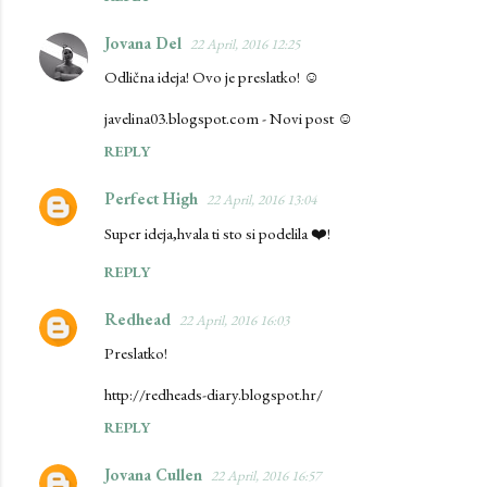
t
s
Jovana Del
22 April, 2016 12:25
Odlična ideja! Ovo je preslatko! ☺
javelina03.blogspot.com - Novi post ☺
REPLY
Perfect High
22 April, 2016 13:04
Super ideja,hvala ti sto si podelila ❤️!
REPLY
Redhead
22 April, 2016 16:03
Preslatko!
http://redheads-diary.blogspot.hr/
REPLY
Jovana Cullen
22 April, 2016 16:57