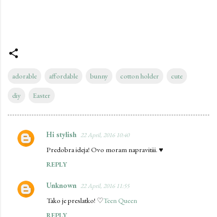
adorable
affordable
bunny
cotton holder
cute
diy
Easter
Hi stylish
22 April, 2016 10:40
C
Predobra ideja! Ovo moram napravitiii. ♥
o
REPLY
m
m
Unknown
22 April, 2016 11:55
e
Tako je preslatko! ♡
Teen Queen
n
REPLY