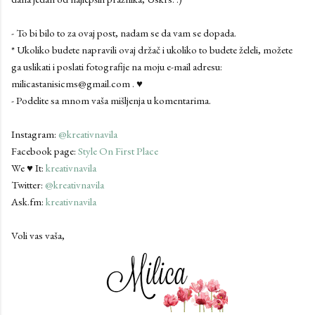
- To bi bilo to za ovaj post, nadam se da vam se dopada.
* Ukoliko budete napravili ovaj držač i ukoliko to budete želeli, možete
ga uslikati i poslati fotografije na moju e-mail adresu:
milicastanisicms@gmail.com . ♥
- Podelite sa mnom vaša mišljenja u komentarima.
Instagram:
@kreativnavila
Facebook page:
Style On First Place
We ♥ It:
kreativnavila
Twitter:
@kreativnavila
Ask.fm:
kreativnavila
Voli vas vaša,