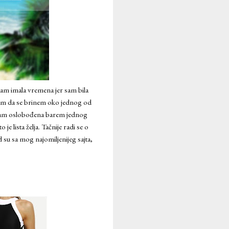
isam imala vremena jer sam bila
am da se brinem oko jednog od
a sam oslobođena barem jednog
 lista želja. Tačnije radi se o
od su sa mog najomiljenijeg sajta,