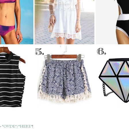
 -
*OVDE*/*HERE*
!