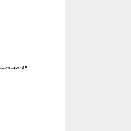
na sve linkove! ♥