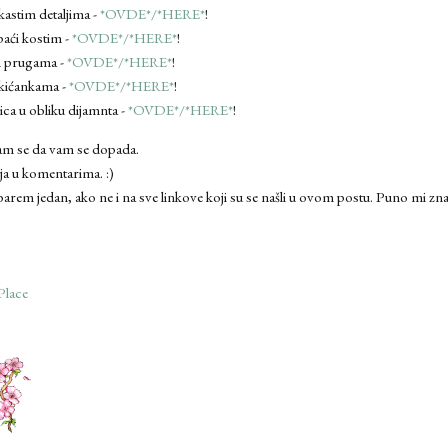
pkastim detaljima -
*OVDE*/*HERE*
!
paći kostim -
*OVDE*/*HERE*
!
m prugama -
*OVDE*/*HERE*
!
 kićankama -
*OVDE*/*HERE*
!
a u obliku dijamnta -
*OVDE*/*HERE*
!
adam se da vam se dopada.
ja u komentarima. :)
 barem jedan, ako ne i na sve linkove koji su se našli u ovom postu. Puno mi zn
Place