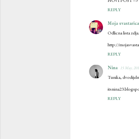
NOVI POST -->
REPLY
Moja svastarica
Odlicna lista zelj
http://mojasvast
REPLY
Nina
15 May, 201
Tunika, dvodijeln
itsnina23.blogsp
REPLY