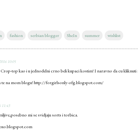
n
fashion
serbian blogger
SheIn
summer
wishlist
2016 10:05
u Crop-top kao i u jednodelni crno beli kupaci kostim! I naravno da cu kliknuti 
m te na mom blogu! http://forgirlsonly-ofg.blogspot.com/
 11:43
mljive,posebno mi se svidjaju sorts i torbica.
oxo.blogspot.com