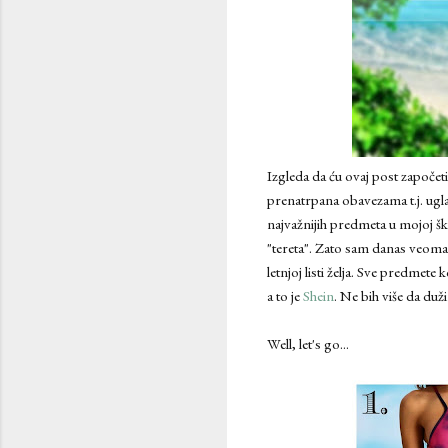
Izgleda da ću ovaj post započeti
prenatrpana obavezama t.j. u
najvažnijih predmeta u mojoj š
"tereta". Zato sam danas veoma r
letnjoj listi želja. Sve predmete
a to je
Shein
. Ne bih više da du
Well, let's go...