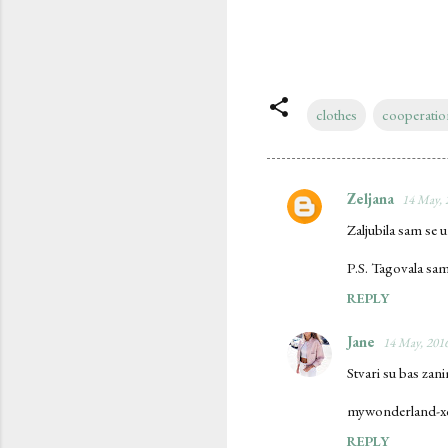
clothes
cooperatio
Zeljana
14 May, 
C
Zaljubila sam se 
o
m
P.S. Tagovala sa
m
REPLY
e
Jane
14 May, 2016
n
Stvari su bas zani
t
s
mywonderland-x
REPLY