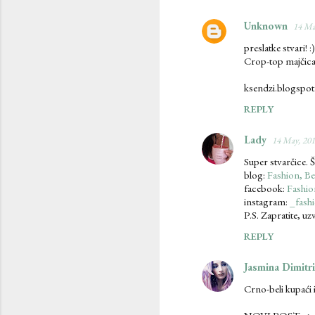
Unknown
14 Ma
preslatke stvari! :)
Crop-top majčica 
ksendzi.blogspo
REPLY
Lady
14 May, 201
Super stvarčice. Šo
blog:
Fashion, Be
facebook:
Fashio
instagram:
_fash
P.S. Zapratite, u
REPLY
Jasmina Dimitri
Crno-beli kupaći i