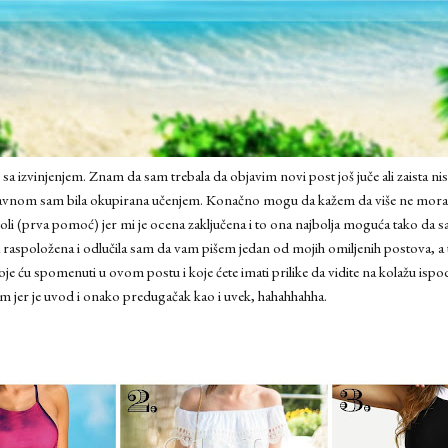
 sa izvinjenjem. Znam da sam trebala da objavim novi post još juče ali zaista n
glavnom sam bila okupirana učenjem. Konačno mogu da kažem da više ne mor
koli (prva pomoć) jer mi je ocena zaključena i to ona najbolja moguća tako d
aspoložena i odlučila sam da vam pišem jedan od mojih omiljenih postova, a to je
 koje ću spomenuti u ovom postu i koje ćete imati prilike da vidite na kolažu isp
žim jer je uvod i onako predugačak kao i uvek, hahahhahha.