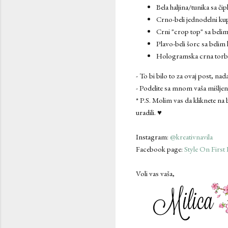
Bela haljina/tunika sa či
Crno-beli jednodelni ku
Crni "crop top" sa beli
Plavo-beli šorc sa belim
Hologramska crna torbic
- To bi bilo to za ovaj post, n
- Podelite sa mnom vaša mišljen
* P.S. Molim vas da kliknete na
uradili. ♥
Instagram:
@kreativnavila
Facebook page:
Style On First 
Voli vas vaša,