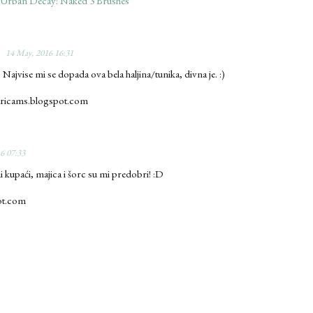
Urban Decay: Naked 3 Brushes
14 May, 2016 16:31
a. Najvise mi se dopada ova bela haljina/tunika, divna je. :)
aricams.blogspot.com
6 07:33
i kupaći, majica i šorc su mi predobri! :D
ot.com