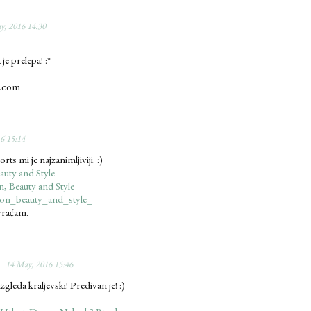
y, 2016 14:30
je prelepa! :*
t.com
6 15:14
rts mi je najzanimljiviji. :)
auty and Style
n, Beauty and Style
ion_beauty_and_style_
zvraćam.
14 May, 2016 15:46
zgleda kraljevski! Predivan je! :)