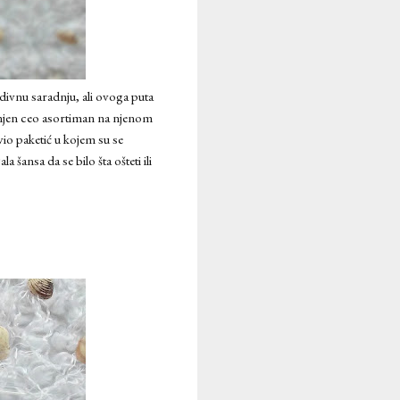
divnu saradnju, ali ovoga puta
 njen ceo asortiman na njenom
vio paketić u kojem su se
šansa da se bilo šta ošteti ili