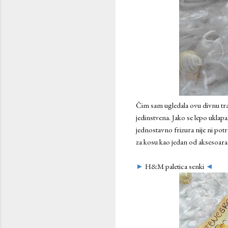
Čim sam ugledala ovu divnu trak
jedinstvena. Jako se lepo uklap
jednostavno frizura nije ni potre
za kosu kao jedan od aksesoara 
►
H&M paletica senki
◄