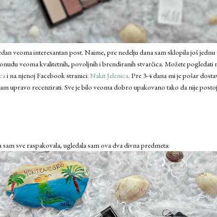
dan veoma interesantan post. Naime, pre nedelju dana sam sklopila još jednu 
onudu veoma kvalitetnih, povoljnih i brendiranih stvarčica. Možete pogledati
ca
i na njenoj Facebook stranici:
Nakit Jelenica
. Pre 3-4 dana mi je pošar dosta
am upravo recenzirati. Sve je bilo veoma dobro upakovano tako da nije postojala 
da sam sve raspakovala, ugledala sam ova dva divna predmeta: