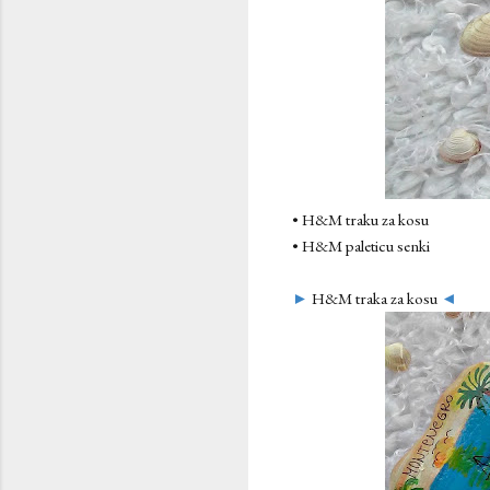
• H&M traku za kosu
• H&M paleticu senki
►
H&M traka za kosu
◄