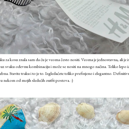
u za kosu znala sam da ću je veoma često nositi. Veoma je jednostavna, ali je i
a uz svaku odevnu kombinaciju i može se nositi na mnogo načina. Toliko lepo 
bna. Stavite traku i to je to. Izgledaćete toliko prefinjeno i elegantno. Definiti
u nekom od mojih sledećih outfit postova. :)