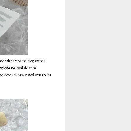
sto tako i veoma elegantna i
izgleda na kosi da vam
vno ćete uskoro videti ovu traku