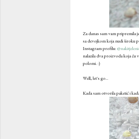
Za danas sam vam pripremila je
sa devojkom koja nudi široku p
Instagram profilu:
@nakitjeleni
nalazila dva proizvoda koja ću v
polomi. :)
Well, let's go...
Kada sam otvorila paketić i ka