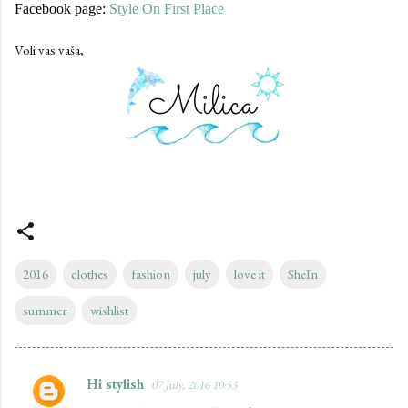
Facebook page:
Style On First Place
Voli vas vaša,
2016
clothes
fashion
july
love it
SheIn
summer
wishlist
Hi stylish
07 July, 2016 10:53
C