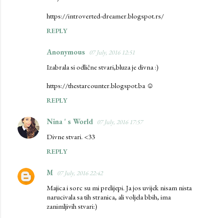
https://introverted-dreamer.blogspot.rs/
REPLY
Anonymous
07 July, 2016 12:51
Izabrala si odlične stvari,bluza je divna :)
https://thestarcounter.blogspot.ba ☺
REPLY
Nina ' s World
07 July, 2016 17:57
Divne stvari. <33
REPLY
M
07 July, 2016 22:42
Majica i sorc su mi prelijepi. Ja jos uvijek nisam nista
narucivala sa tih stranica, ali voljela bbih, ima
zanimljivih stvari:)