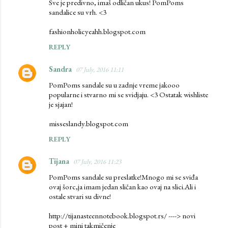
Sve je predivno, imaš odličan ukus! PomPoms
o
sandalice su vrh. <3
m
fashionholicyeahh.blogspot.com
m
REPLY
e
n
Sandra
07 July, 2016 11:11
t
PomPoms sandale su u zadnje vreme jakooo
s
popularne i stvarno mi se svidjaju. <3 Ostatak wishliste
je sjajan!
misseslandy.blogspot.com
REPLY
Tijana
07 July, 2016 11:23
PomPoms sandale su preslatke!Mnogo mi se sviđa
ovaj šorc,ja imam jedan sličan kao ovaj na slici.Ali i
ostale stvari su divne!
http://tijanasteennotebook.blogspot.rs/ ----> novi
post + mini takmičenje