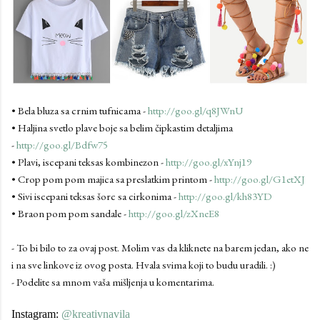
• Bela bluza sa crnim tufnicama -
http://goo.gl/q8JWnU
• Haljina svetlo plave boje sa belim čipkastim detaljima
-
http://goo.gl/Bdfw75
• Plavi, iscepani teksas kombinezon -
http://goo.gl/xYnj19
• Crop pom pom majica sa preslatkim printom -
http://goo.gl/G1etXJ
• Sivi iscepani teksas šorc sa cirkonima -
http://goo.gl/kh83YD
• Braon pom pom sandale -
http://goo.gl/zXneE8
- To bi bilo to za ovaj post. Molim vas da kliknete na barem jedan, ako ne
i na sve linkove iz ovog posta. Hvala svima koji to budu uradili. :)
- Podelite sa mnom vaša mišljenja u komentarima.
Instagram:
@kreativnavila