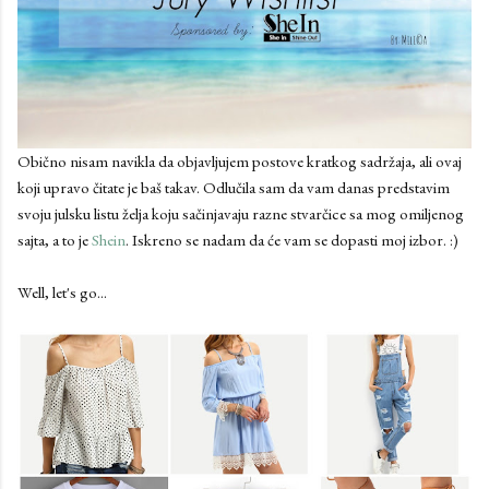
Obično nisam navikla da objavljujem postove kratkog sadržaja, ali ovaj
koji upravo čitate je baš takav. Odlučila sam da vam danas predstavim
svoju julsku listu želja koju sačinjavaju razne stvarčice sa mog omiljenog
sajta, a to je
Shein
. Iskreno se nadam da će vam se dopasti moj izbor. :)
Well, let's go...