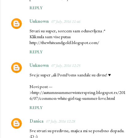
REPLY
Unknown
07 July, 2016 11:46
Stvari su super, sorcem sam odusevljena :*
Kliknula sam vise putaa
http://thewhiteandgold.blogspot.com/
REPLY
Unknown
07 July, 2016 12:25
Sve je super ,ali PomPoms sandale su divne! ♥
Novi post ---
>http://autumnsummerwinterspring.blogspot.rs/201
6/07/common-white-girl-tag-summer-love.html
REPLY
Danica
07 July, 2016 12:28
Sve stvari su predivne, majica mi se posebno dopada.
:D :)