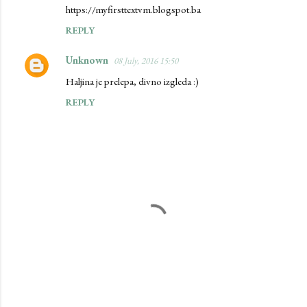
https://myfirsttextvm.blogspot.ba
REPLY
Unknown
08 July, 2016 15:50
Haljina je prelepa, divno izgleda :)
REPLY