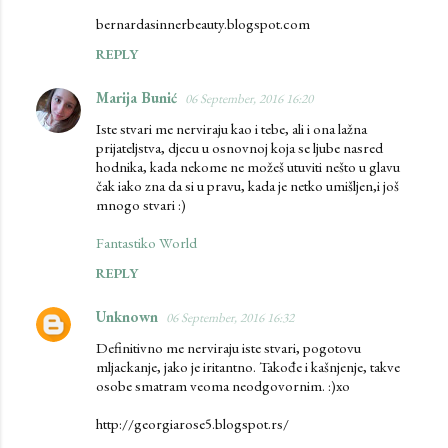
bernardasinnerbeauty.blogspot.com
REPLY
Marija Bunić
06 September, 2016 16:20
Iste stvari me nerviraju kao i tebe, ali i ona lažna
prijateljstva, djecu u osnovnoj koja se ljube nasred
hodnika, kada nekome ne možeš utuviti nešto u glavu
čak iako zna da si u pravu, kada je netko umišljen,i još
mnogo stvari :)
Fantastiko World
REPLY
Unknown
06 September, 2016 16:32
Definitivno me nerviraju iste stvari, pogotovu
mljackanje, jako je iritantno. Takođe i kašnjenje, takve
osobe smatram veoma neodgovornim. :)xo
http://georgiarose5.blogspot.rs/