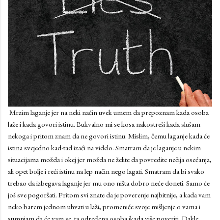
Mrzim laganje jer na neki način uvek umem da prepoznam kada osoba
laže i kada govori istinu. Bukvalno mi se kosa nakostreši kada slušam
nekoga i pritom znam da ne govori istinu. Mislim, čemu laganje kada će
istina svejedno kad-tad izaći na videlo. Smatram da je laganje u nekim
situacijama možda i okej jer možda ne želite da povredite nečija osećanja,
ali opet bolje i reći istinu na lep način nego lagati. Smatram da bi svako
trebao da izbegava laganje jer mu ono ništa dobro neće doneti. Samo će
još sve pogoršati. Pritom svi znate da je poverenje najbitnije, a kada vam
neko barem jednom uhvati u laži, promeniće svoje mišljenje o vama i
sumnjam da će vam se ta određena osoba ikada više poveriti. Dakle,