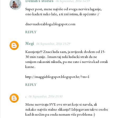
Delilah's stories
06 September, 2016 14:59
Super post, mene najviše od svega nervira laganje,
ono kada ti neko laže, a ti znš istinu, ili općenito :/
dnevnadozabloga.blogspot.com
REPLY
Megi
06 September, 2016 15:29
Kasnjenje!!! Znaci luda sam, ja uvijeeek dodem od 15-
30 min ranije.. Imam taj neki ludacki strah da ne
smijem zakasniti nikuda, pa me zato i nervira kad ostali
kasne..
http://maggieblogspot.blogspot.hr/?m=1
REPLY
.
06 September, 2016 15:50
Mene nerviraju SVE ove stvari koje si navela, ali
nekako najviše stalno slikanje!! Izbjegavam takve osobe
kad ih uočim pa onda nemam više problema :)