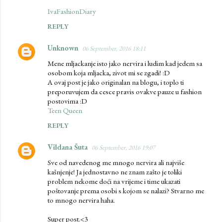
IvaFashionDiary
REPLY
Unknown
06 September, 2016 18:11
Mene mljackanje isto jako nervira i ludim kad jedem sa
osobom koja mljacka, zivot mi se zgadi! :D
A ovaj post je jako originalan na blogu, i toplo ti
preporuvujem da cesce pravis ovakve pauze u fashion
postovima :D
Teen Queen
REPLY
Vildana Šuta
06 September, 2016 19:07
Sve od navedenog me mnogo nervira ali najviše
kašnjenje! Ja jednostavno ne znam zašto je toliki
problem nekome doći na vrijeme i time ukazati
poštovanje prema osobi s kojom se nalazi? Stvarno me
to mnogo nervira haha.
Super post.<3