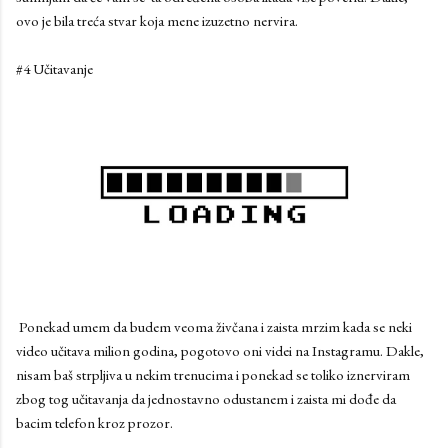
ovo je bila treća stvar koja mene izuzetno nervira.
#4 Učitavanje
Ponekad umem da budem veoma živčana i zaista mrzim kada se neki
video učitava milion godina, pogotovo oni videi na Instagramu. Dakle,
nisam baš strpljiva u nekim trenucima i ponekad se toliko iznerviram
zbog tog učitavanja da jednostavno odustanem i zaista mi dođe da
bacim telefon kroz prozor.