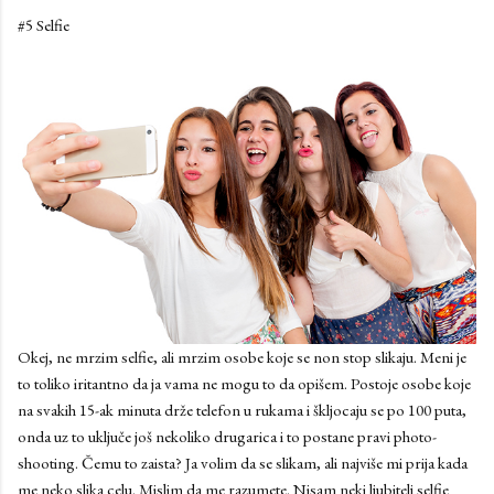
#5 Selfie
Okej, ne mrzim selfie, ali mrzim osobe koje se non stop slikaju. Meni je
to toliko iritantno da ja vama ne mogu to da opišem. Postoje osobe koje
na svakih 15-ak minuta drže telefon u rukama i škljocaju se po 100 puta,
onda uz to uključe još nekoliko drugarica i to postane pravi photo-
shooting. Čemu to zaista? Ja volim da se slikam, ali najviše mi prija kada
me neko slika celu. Mislim da me razumete. Nisam neki ljubitelj selfie