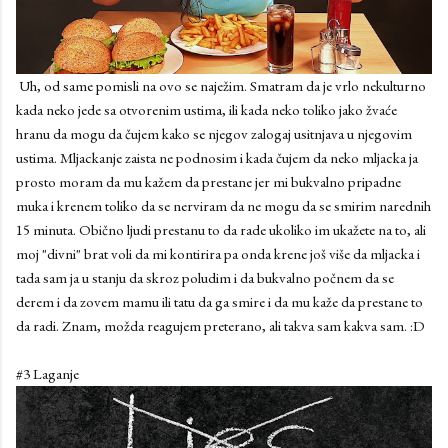
Uh, od same pomisli na ovo se naježim. Smatram da je vrlo nekulturno
kada neko jede sa otvorenim ustima, ili kada neko toliko jako žvaće
hranu da mogu da čujem kako se njegov zalogaj usitnjava u njegovim
ustima. Mljackanje zaista ne podnosim i kada čujem da neko mljacka ja
prosto moram da mu kažem da prestane jer mi bukvalno pripadne
muka i krenem toliko da se nerviram da ne mogu da se smirim narednih
15 minuta. Obično ljudi prestanu to da rade ukoliko im ukažete na to, ali
moj "divni" brat voli da mi kontirira pa onda krene još više da mljacka i
tada sam ja u stanju da skroz poludim i da bukvalno počnem da se
derem i da zovem mamu ili tatu da ga smire i da mu kaže da prestane to
da radi. Znam, možda reagujem preterano, ali takva sam kakva sam. :D
#3 Laganje