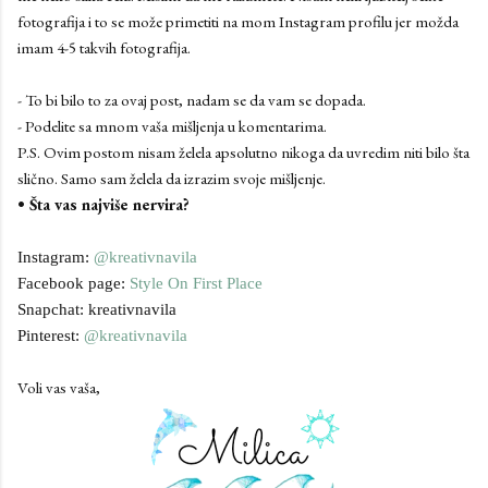
fotografija i to se može primetiti na mom Instagram profilu jer možda
imam 4-5 takvih fotografija.
- To bi bilo to za ovaj post, nadam se da vam se dopada.
- Podelite sa mnom vaša mišljenja u komentarima.
P.S. Ovim postom nisam želela apsolutno nikoga da uvredim niti bilo šta
slično. Samo sam želela da izrazim svoje mišljenje.
• Šta vas najviše nervira?
Instagram:
@kreativnavila
Facebook page:
Style On First Place
Snapchat: kreativnavila
Pinterest:
@kreativnavila
Voli vas vaša,