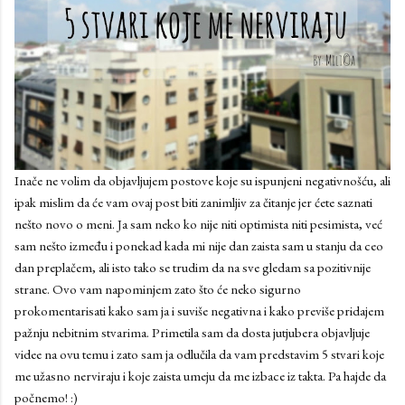
Inače ne volim da objavljujem postove koje su ispunjeni negativnošću, ali
ipak mislim da će vam ovaj post biti zanimljiv za čitanje jer ćete saznati
nešto novo o meni. Ja sam neko ko nije niti optimista niti pesimista, već
sam nešto između i ponekad kada mi nije dan zaista sam u stanju da ceo
dan preplačem, ali isto tako se trudim da na sve gledam sa pozitivnije
strane. Ovo vam napominjem zato što će neko sigurno
prokomentarisati kako sam ja i suviše negativna i kako previše pridajem
pažnju nebitnim stvarima. Primetila sam da dosta jutjubera objavljuje
videe na ovu temu i zato sam ja odlučila da vam predstavim 5 stvari koje
me užasno nerviraju i koje zaista umeju da me izbace iz takta. Pa hajde da
počnemo! :)