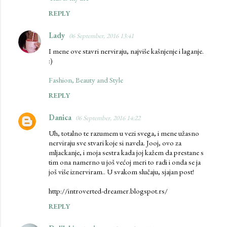
REPLY
Lady
06 September, 2016 13:41
I mene ove stavri nerviraju, najviše kašnjenje i laganje.
:)
Fashion, Beauty and Style
REPLY
Danica
06 September, 2016 14:22
Uh, totalno te razumem u vezi svega, i mene užasno
nerviraju sve stvari koje si navela. Jooj, ovo za
mljackanje, i moja sestra kada joj kažem da prestane s
tim ona namerno u još većoj meri to radi i onda se ja
još više iznerviram.. U svakom slučaju, sjajan post!
http://introverted-dreamer.blogspot.rs/
REPLY