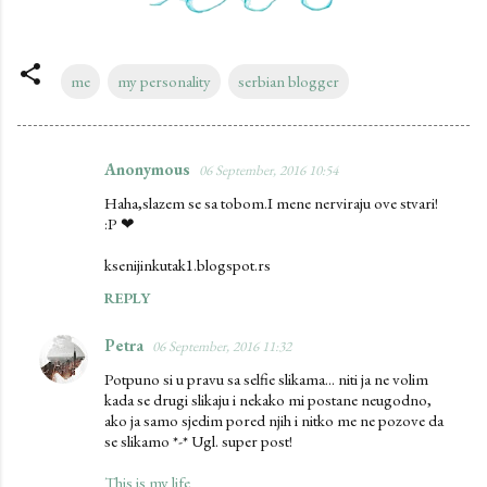
me
my personality
serbian blogger
Anonymous
06 September, 2016 10:54
C
Haha,slazem se sa tobom.I mene nerviraju ove stvari!
o
:P ❤
m
ksenijinkutak1.blogspot.rs
m
REPLY
e
n
Petra
06 September, 2016 11:32
t
Potpuno si u pravu sa selfie slikama... niti ja ne volim
s
kada se drugi slikaju i nekako mi postane neugodno,
ako ja samo sjedim pored njih i nitko me ne pozove da
se slikamo *-* Ugl. super post!
This is my life