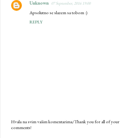
Unknown
07 September, 2016 19:00
Apsolutno se slazem sa tobom :)
REPLY
Hvala na svim vašim komentarima/Thank you for all of your
comments!
P
o