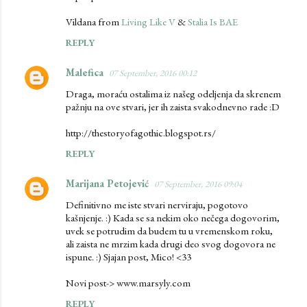
Vildana from
Living Like V
&
Stalia Is BAE
REPLY
Malefica
07 September, 2016 00:12
Draga, moraću ostalima iz našeg odeljenja da skrenem
pažnju na ove stvari, jer ih zaista svakodnevno rade :D
http://thestoryofagothic.blogspot.rs/
REPLY
Marijana Petojević
07 September, 2016 09:04
Definitivno me iste stvari nerviraju, pogotovo
kašnjenje. :) Kada se sa nekim oko nečega dogovorim,
uvek se potrudim da budem tu u vremenskom roku,
ali zaista ne mrzim kada drugi deo svog dogovora ne
ispune. :) Sjajan post, Mico! <33
Novi post-> www.marsyly.com
REPLY