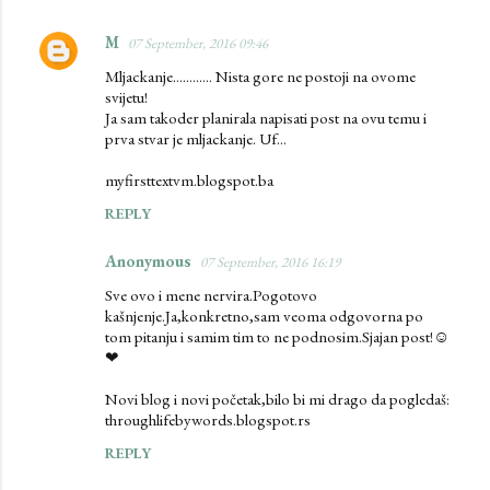
M
07 September, 2016 09:46
Mljackanje............ Nista gore ne postoji na ovome
svijetu!
Ja sam takoder planirala napisati post na ovu temu i
prva stvar je mljackanje. Uf...
myfirsttextvm.blogspot.ba
REPLY
Anonymous
07 September, 2016 16:19
Sve ovo i mene nervira.Pogotovo
kašnjenje.Ja,konkretno,sam veoma odgovorna po
tom pitanju i samim tim to ne podnosim.Sjajan post!☺
❤
Novi blog i novi početak,bilo bi mi drago da pogledaš:
throughlifebywords.blogspot.rs
REPLY