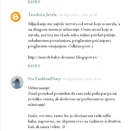
REPLY
Teodora Jevric
06 September, 2016 16:38
Mljackanje me najviše nervira od stvari koje si navela, a
na drugom mestu je učitavanje. Osim stvari koje si
navela, nervira me i kada neko stalno privlači pažnju
nekulturnim ponašanjem, preglasnim pričanjem i
preglasnim smejanjem. Odličan post :)
http://march-baby-dreamer.blogspot.rs/
REPLY
Iva FashionDiary
06 September, 2016 18:06
Učitavaaanje!
Znači ponekad pomislim da sam neki psihopat pa mi
to toliko smeta, ali doslovno ne podnosim to sporo
učitavanje!
Inače, sve isto, samo što ja obožaavam radit selfie
haha, napravno, ne objavim sve i ne radim to u društvu
baš, ali zaista volim. ☺