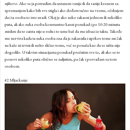
njihovo. Ako se ja potrudim da ustanem ranije ili da ranije krenem sa
spremanjem kako bih sve stigla i ako dođem tačno na vreme, očekujem
da i ta osoba to isto uradi. Okej je ako neko zakasni jednom ili nekoliko
puta, ali ako neka osoba konstantno kasni ponekad i po 10-20 minuta
mislim da to zaista nije u redu i to ume baš da me izbaci iz takta. Takođe
me nervira kada ta neka osoba zna da je zakasnila i uprkos tome mi čak
ne kaže ni izvini ili nešto slično tome, već se ponaša kao da se ništa nije
dogodilo. U takvim situacijama ponekad prećutim sve to, ali ako se to
ponovi nekoliko puta obično se naljutim, pa čak i posvađam sa tom
osobom.
#2 Mljackanje