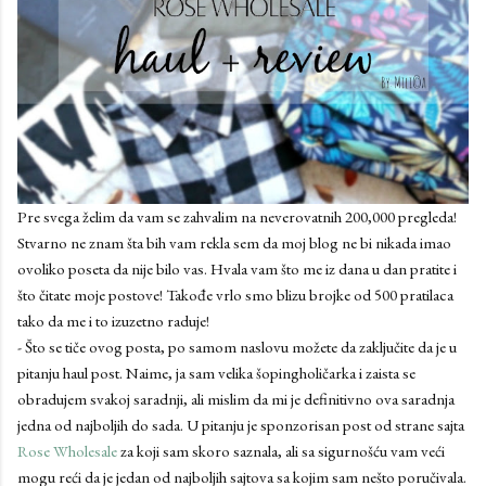
Pre svega želim da vam se zahvalim na neverovatnih 200,000 pregleda!
Stvarno ne znam šta bih vam rekla sem da moj blog ne bi nikada imao
ovoliko poseta da nije bilo vas. Hvala vam što me iz dana u dan pratite i
što čitate moje postove! Takođe vrlo smo blizu brojke od 500 pratilaca
tako da me i to izuzetno raduje!
- Što se tiče ovog posta, po samom naslovu možete da zaključite da je u
pitanju haul post. Naime, ja sam velika šopingholičarka i zaista se
obradujem svakoj saradnji, ali mislim da mi je definitivno ova saradnja
jedna od najboljih do sada. U pitanju je sponzorisan post od strane sajta
Rose Wholesale
za koji sam skoro saznala, ali sa sigurnošću vam veći
mogu reći da je jedan od najboljih sajtova sa kojim sam nešto poručivala.