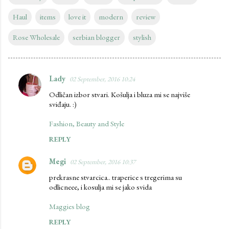
Haul
items
love it
modern
review
Rose Wholesale
serbian blogger
stylish
Lady
02 September, 2016 10:24
C
Odličan izbor stvari. Košulja i bluza mi se najviše
o
sviđaju. :)
m
Fashion, Beauty and Style
m
REPLY
e
n
Megi
02 September, 2016 10:37
t
prekrasne stvarcica.. traperice s tregerima su
s
odlicneee, i kosulja mi se jako svida
Maggies blog
REPLY