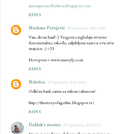
tijanaqueenoffashion.blogspot.com
REPLY
Marijana Petojević
02 September, 2016 18:09
Vau, divan haul! :) Tregerice izgledaju stvarno
fenomenalno, takođe, zaljubljena sam i u ovu sivu
majcicu. :) <33
Novi post-> www.marsyly.com
REPLY
Malefica
02 September, 2016 20:04
Odličan haul, zaista sa stilom i ukusom!
http://thestoryofagothic.blogspot.rs/
REPLY
Delilah's stories
02 September, 2016 22:12
Stvari su predivne, ali farmerke sa tregerima su