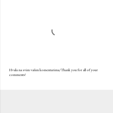
Hvala na svim vašim komentarima/Thank you for all of your
comments!
P
o
s
t
a
C
o
m