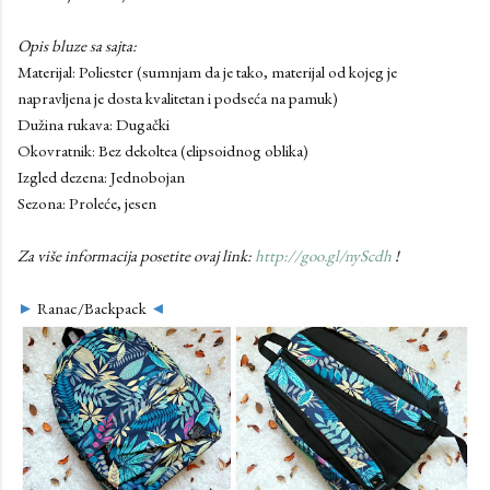
Opis bluze sa sajta:
Materijal: Poliester (sumnjam da je tako, materijal od kojeg je
napravljena je dosta kvalitetan i podseća na pamuk)
Dužina rukava: Dugački
Okovratnik: Bez dekoltea (elipsoidnog oblika)
Izgled dezena: Jednobojan
Sezona: Proleće, jesen
Za više informacija posetite ovaj link:
http://goo.gl/nyScdh
!
►
Ranac/Backpack
◄