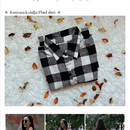
►
Karirana košulja/Plaid shirt
◄