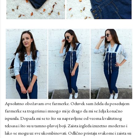
Apsolutno obožavam ove farmerke. Oduvek sam želela da posedujem
farmerke sa tregerima i mnogo mi je drago da mi se želja konačno
ispunila. Dopada mi se to što su napravljene od veoma kvalitetnog
teksasa i što su u tamno-plavoj boji. Zaista izgleda izuzetno moderno i
lako se mogu uz sve ukombinovati. Odlično pristaju svakome i zaista su