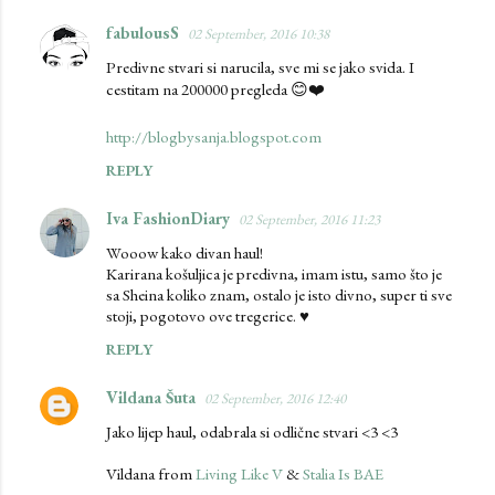
fabulousS
02 September, 2016 10:38
Predivne stvari si narucila, sve mi se jako svida. I
cestitam na 200000 pregleda 😊❤️
http://blogbysanja.blogspot.com
REPLY
Iva FashionDiary
02 September, 2016 11:23
Wooow kako divan haul!
Karirana košuljica je predivna, imam istu, samo što je
sa Sheina koliko znam, ostalo je isto divno, super ti sve
stoji, pogotovo ove tregerice. ♥
REPLY
Vildana Šuta
02 September, 2016 12:40
Jako lijep haul, odabrala si odlične stvari <3 <3
Vildana from
Living Like V
&
Stalia Is BAE