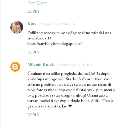
Teen Queen
REPLY
Katy
03 September, 2016 13:54
Odličan post,sve mi se sviđa,posebno ruksak i ona
siva bluzica :D
http://katyblogfirst.blogspot.hr/
REPLY
Milenin Kutak
05 September, 2016 20:26
Čestitam ti na toliko pregleda, da imaš još 2x duplo!
Zaslužuješ mnogo više. Šta da ti kažem? Ovoo sve je
stvarno predivno, stvarčice su stvarno savršene ali
tvoje fotografije su top ovde! Blistaš svaki put, meni je
ovaj post kao i svaki drugi - najbolji! Ostani takva,
ustvari možeš ti sve duplo duplo bolje. Aliiii.... Ovo je
granica savršenstva, kis. ❤
REPLY