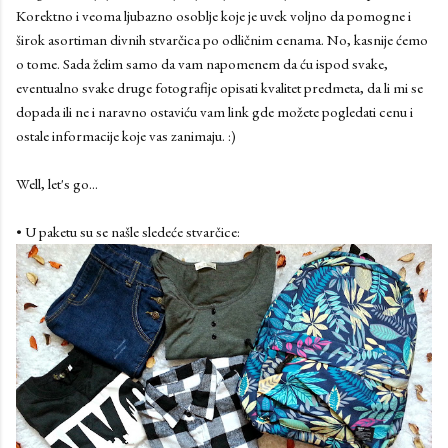
Korektno i veoma ljubazno osoblje koje je uvek voljno da pomogne i
širok asortiman divnih stvarčica po odličnim cenama. No, kasnije ćemo
o tome. Sada želim samo da vam napomenem da ću ispod svake,
eventualno svake druge fotografije opisati kvalitet predmeta, da li mi se
dopada ili ne i naravno ostaviću vam link gde možete pogledati cenu i
ostale informacije koje vas zanimaju. :)
Well, let's go...
• U paketu su se našle sledeće stvarčice: