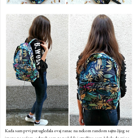
Kada sam prvi put ugledala ovaj ranac na nekom random sajtu čijeg se
imena ne sećam, odmah sam ga poželela i stprljivo sam čekala da mi se