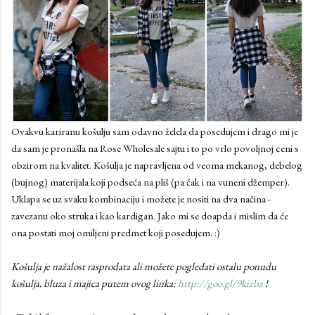
Ovakvu kariranu košulju sam odavno želela da posedujem i drago mi je
da sam je pronašla na Rose Wholesale sajtu i to po vrlo povoljnoj ceni s
obzirom na kvalitet. Košulja je napravljena od veoma mekanog, debelog
(bujnog) materijala koji podseća na pliš (pa čak i na vuneni džemper).
Uklapa se uz svaku kombinaciju i možete je nositi na dva načina -
zavezanu oko struka i kao kardigan. Jako mi se doapda i mislim da će
ona postati moj omiljeni predmet koji posedujem. :)
Košulja je nažalost rasprodata ali možete pogledati ostalu ponudu
košulja, bluza i majica putem ovog linka:
http://goo.gl/9kizbz
!