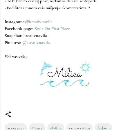
- To bi bilo to za ovaj post, nadam se da vam se dopada.
- Podelite sa mnom vaša mišljenja u komentarima. :*
Instagram:
@kreativnavila
Facebook page:
Style On First Place
Snapchat: kreativnavila
Pinterest:
@kreativnavila
Voli vas vaša,
accessory
Casual
clothes
cooperation
fashion