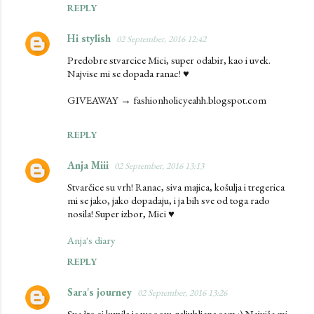
REPLY
Hi stylish
02 September, 2016 12:42
Predobre stvarcice Mici, super odabir, kao i uvek.
Najvise mi se dopada ranac! ♥
GIVEAWAY → fashionholicyeahh.blogspot.com
REPLY
Anja Miii
02 September, 2016 13:13
Stvarčice su vrh! Ranac, siva majica, košulja i tregerica
mi se jako, jako dopadaju, i ja bih sve od toga rado
nosila! Super izbor, Mici ♥
Anja's diary
REPLY
Sara's journey
02 September, 2016 13:26
Sve što si kupila je wooow, zaljubljena sam :) Najviše mi