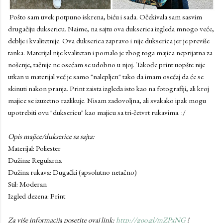
Pošto sam uvek potpuno iskrena, biću i sada. Očekivala sam sasvim
drugačiju duksericu. Naime, na sajtu ova dukserica izgleda mnogo veće,
deblje i kvalitetnije. Ova dukserica zapravo i nije dukserica jer je previše
tanka. Materijal nije kvalitetan i pomalo je zbog toga majica neprijatna za
nošenje, tačnije ne osećam se udobno u njoj. Takođe print uopšte nije
utkan u materijal već je samo "nalepljen" tako da imam osećaj da će se
skinuti nakon pranja. Print zaista izgleda isto kao na fotografiji, ali kroj
majice se izuzetno razlikuje. Nisam zadovoljna, ali svakako ipak mogu
upotrebiti ovu "duksericu" kao majicu sa tri-četvrt rukavima. :/
Opis majice/dukserice sa sajta:
Materijal: Poliester
Dužina: Regularna
Dužina rukava: Dugački (apsolutno netačno)
Stil: Moderan
Izgled dezena: Print
Za više informacija posetite ovaj link:
http://goo.gl/mZPxNG
!