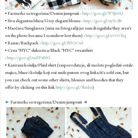
• Farmerke sa tregerima/Denim jumpsuit -
http://goo.gl/W9jE6U
• Siva elegantna bluza/Grey elegant blouse -
http://goo.gl/nyScdh
• Naočare/Sunglasses (nisu na fotografiji jer sam ih izgubila/they aren't
on the photo because I somehow lost them) -
http://goo.gl/evGChq
• Ranac/Backpack -
http://goo.gl/fNGCwl
• Crna "NYC" dukserica/Black "NYC" sweatshirt
-
http://goo.gl/mZPxNG
• Karirana košulja/Plaid shirt (rasporodata je, ali možete pogledati ostale
majice, bluze i košulje koji oni nude putem ovog linka/it's sold out, but
you can check out some other shirts, blouses and hoodies that they
offer by clicking on this link
http://goo.gl/9kizbz
)
►
Farmerke sa tregerima/Denim jumpsuit
◄