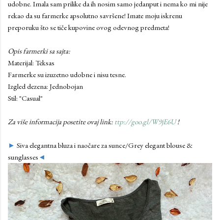
udobne. Imala sam prilike da ih nosim samo jedanput i nema ko mi nije
rekao da su farmerke apsolutno savršene! Imate moju iskrenu
preporuku što se tiče kupovine ovog odevnog predmeta!
Opis farmerki sa sajta:
Materijal: Teksas
Farmerke su izuzetno udobne i nisu tesne.
Izgled dezena: Jednobojan
Stil: "Casual"
Za više informacija posetite ovaj link:
ttp://goo.gl/W9jE6U
!
►
Siva elegantna bluza i naočare za sunce/Grey elegant blouse &
sunglasses
◄