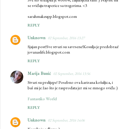
se sviđaju traperice sa tregerima. <3
sarahmakeupp.blogspot.com
REPLY
Unknown
02 September, 2016 13:27
Sjajan post!Sve stvari su savrsene!Kosulja je predobraa!
jovanaslife.blogspot.com
REPLY
Marija Bunić
02 September, 2016 13:56
Stvari su prelijepe! Posebno ova karirana košuljica, i
baš mi je žao što je rasprodata jer mi se mnogo sviđa :)
Fantastiko World
REPLY
Unknown
02 September, 2016 14:06
Kosulja je odlicna :)