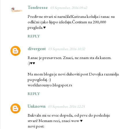
Tendresse
03 September, 2016 09:42
Predivne stvari si naručila!Karirana košulja i ranac su
odlični i jako lijepo izledaju.Čestitam na 200,000
pregleda.♥
REPLY
divergent
03 September, 2016 10:32
Ranac je presavrsen. Znaci, ne znam sta da kazem.
:)♥♥
Na mom blogu je novi duhoviti post Devojka razmislja
pa pogledaj. :)
worldarounyo.blogspot.rs
REPLY
Unknown
03 September, 2016 12:25
Bukvaln mi se svee dopsda, od prve do poslednje
stvari! Nemam reci, znaci wow ♥
novi post: