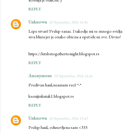
REPLY
Unknown
02 September, 2016 14:34
Lepe stvari! Prelep ranac. I takodje mi se mnogo svidja
siva bluza jer je onako obicna a opet ide uz sve. Divno!
https://letsbetogethertonight.blogspot.rs
REPLY
Anonymous
02 September, 2016 14:46
Predivan haul,neamam reci! *-*
ksenijinkutak1.blogspot.rs
REPLY
Unknown
02 September, 2016 15:43
Prelep haul, odusevljena sam <333