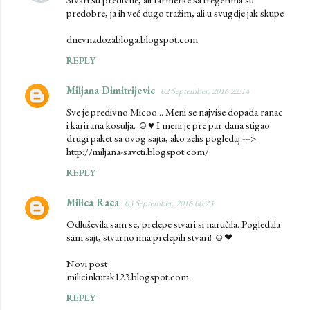
predobre, ja ih već dugo tražim, ali u svugdje jak skupe
dnevnadozabloga.blogspot.com
REPLY
Miljana Dimitrijevic
02 September, 2016 22:14
Sve je predivno Micoo... Meni se najvise dopada ranac
i karirana kosulja. ☺♥ I meni je pre par dana stigao
drugi paket sa ovog sajta, ako zelis pogledaj --->
http://miljana-saveti.blogspot.com/
REPLY
Milica Raca
03 September, 2016 00:23
Odluševila sam se, prelepe stvari si naručila. Pogledala
sam sajt, stvarno ima prelepih stvari! ☺❤
Novi post
milicinkutak123.blogspot.com
REPLY