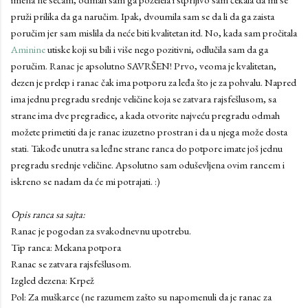
pruži prilika da ga naručim. Ipak, dvoumila sam se da li da ga zaista
poručim jer sam mislila da neće biti kvalitetan itd. No, kada sam pročitala
Aminine
utiske koji su bili i više nego pozitivni, odlučila sam da ga
poručim. Ranac je apsolutno SAVRŠEN! Prvo, veoma je kvalitetan,
dezen je prelep i ranac čak ima potporu za leđa što je za pohvalu. Napred
ima jednu pregradu srednje veličine koja se zatvara rajsfešlusom, sa
strane ima dve pregradice, a kada otvorite najveću pregradu odmah
možete primetiti da je ranac izuzetno prostran i da u njega može dosta
stati. Takođe unutra sa leđne strane ranca do potpore imate još jednu
pregradu srednje veličine. Apsolutno sam oduševljena ovim rancem i
iskreno se nadam da će mi potrajati. :)
Opis ranca sa sajta:
Ranac je pogodan za svakodnevnu upotrebu.
Tip ranca: Mekana potpora
Ranac se zatvara rajsfešlusom.
Izgled dezena: Krpež
Pol: Za muškarce (ne razumem zašto su napomenuli da je ranac za