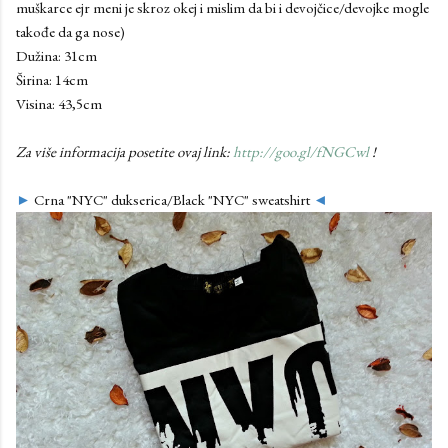
muškarce ejr meni je skroz okej i mislim da bi i devojčice/devojke mogle
takođe da ga nose)
Dužina: 31cm
Širina: 14cm
Visina: 43,5cm
Za više informacija posetite ovaj link:
http://goo.gl/fNGCwl
!
►
Crna "NYC" dukserica/Black "NYC" sweatshirt
◄