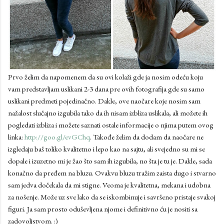
Prvo želim da napomenem da su ovi kolaži gde ja nosim odeću koju
vam predstavljam uslikani 2-3 dana pre ovih fotografija gde su samo
uslikani predmeti pojedinačno. Dakle, ove naočare koje nosim sam
nažalost slučajno izgubila tako da ih nisam izbliza uslikala, ali možete ih
pogledati izbliza i možete saznati ostale informacije o njima putem ovog
linka:
http://goo.gl/evGChq
. Takođe želim da dodam da naočare ne
izgledaju baš toliko kvalitetno i lepo kao na sajtu, ali svejedno su mi se
dopale i izuzetno mi je žao što sam ih izgubila, no šta je tu je. Dakle, sada
konačno da pređem na bluzu. Ovakvu bluzu tražim zaista dugo i stvarno
sam jedva dočekala da mi stigne. Veoma je kvalitetna, mekana i udobna
za nošenje. Može uz sve lako da se iskombinuje i savršeno pristaje svakoj
figuri. Ja sam prosto oduševljena njome i definitivno ću je nositi sa
zadovoljstvom. :)