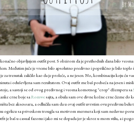
konačno objavljujem outfit post. S obzirom da je prethodnih dana bilo veoma h
šem. Međutim juče je vreme bilo apsolutno predivno i poprilično je bilo toplo i
e za trenutak zaličilo kao da je proleće, a ne jesen. No, kombinaciju koju ću v
inuta i oduševljena sam rezultatom. Ovaj outfit me baš podseća na jesen i misli
dstoje, a sastoji se od ovog predivnog i veoma komotnog "crop" džempera sa
elanke crne boje sa
Romwe
sajta, a obula sam ove divne kožne crne čizme do k
šta bez aksesoara, a odlučila sam da u ovaj outfit uvrstim ovu predivnu belu
nu ogrlicu sa priveskom trougla sa motivom mermera koji sam nedavno poruči
tfit je baš u casual fazonu i jako mi se dopada jer je skroz u mom stilu, a i pogo