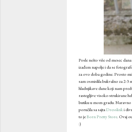
Posle nešto više od mesec dana 
izađem napolje i da se fotografi
za ovo doba godine. Prosto mi j
sam osmislila bukvalno za 2-3 m
hladnjikave dane koji nam pre
rastegljive visoko-strukirane h
butiku u mom gradu. Naravno ni
poručila sa sajta
Dresslink
i div
to je
Born Pretty Store
. Ovaj ou
:)