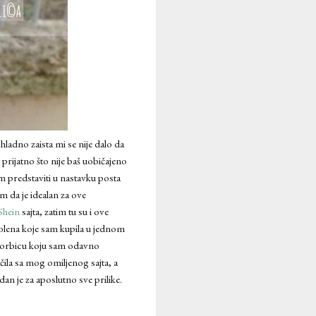
ladno zaista mi se nije dalo da
 prijatno što nije baš uobičajeno
am predstaviti u nastavku posta
m da je idealan za ove
Shein
sajta, zatim tu su i ove
olena koje sam kupila u jednom
 torbicu koju sam odavno
la sa mog omiljenog sajta, a
dan je za aposlutno sve prilike.