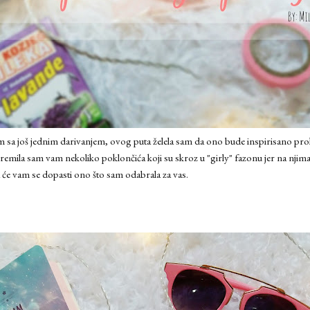
m sa još jednim darivanjem, ovog puta želela sam da ono bude inspirisano pro
premila sam vam nekoliko poklončića koji su skroz u "girly" fazonu jer na njima 
a će vam se dopasti ono što sam odabrala za vas.