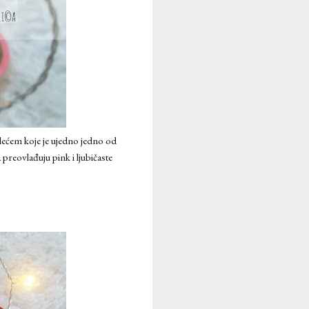
lećem koje je ujedno jedno od
preovlađuju pink i ljubičaste