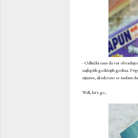
- Odlučila sam da vas obraduje
najlepših godišnjih godina. Pri
nijanse, ali iskreno se nadam d
Well, let's go...