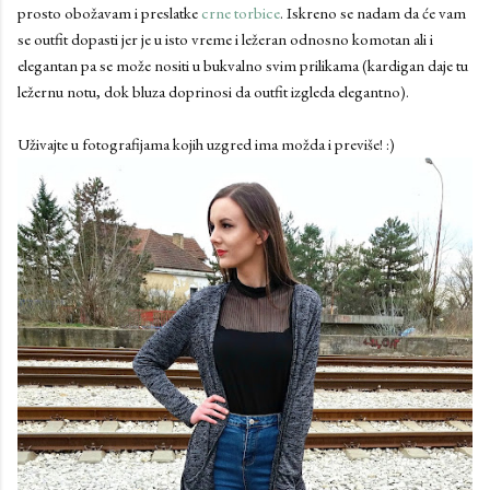
prosto obožavam i preslatke
crne torbice
. Iskreno se nadam da će vam
se outfit dopasti jer je u isto vreme i ležeran odnosno komotan ali i
elegantan pa se može nositi u bukvalno svim prilikama (kardigan daje tu
ležernu notu, dok bluza doprinosi da outfit izgleda elegantno).
Uživajte u fotografijama kojih uzgred ima možda i previše! :)