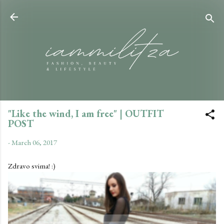
Skip to main content
"Like the wind, I am free" | OUTFIT
POST
-
March 06, 2017
Zdravo svima! :)