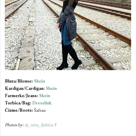
Bluza/Blouse:
Shein
Kardigan/Cardigan:
Shein
Farmerke/Jeans:
Shein
Torbica/Bag:
Dresslink
Čizme/Boots:
Šafran
Photos by:
@_nina_ljubicic
!