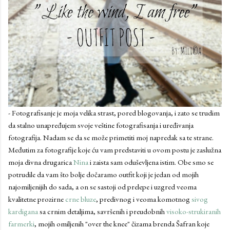
- Fotografisanje je moja velika strast, pored blogovanja, i zato se trudim
da stalno unapređujem svoje veštine fotografisanja i uređivanja
fotografija. Nadam se da se može primetiti moj napredak sa te strane.
Međutim za fotografije koje ću vam predstaviti u ovom postu je zaslužna
moja divna drugarica
Nina
i zaista sam oduševljena istim. Obe smo se
potrudile da vam što bolje dočaramo outfit koji je jedan od mojih
najomiljenijih do sada, a on se sastoji od prelepe i uzgred veoma
kvalitetne prozirne
crne bluze
, predivnog i veoma komotnog
sivog
kardigana
sa crnim detaljima, savršenih i preudobnih
visoko-strukiranih
farmerki
, mojih omiljenih "over the knee" čizama brenda Šafran koje