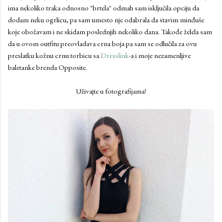
ima nekoliko traka odnosno "brtela" odmah sam isključila opciju da
dodam neku ogrlicu, pa sam umesto nje odabrala da stavim minđuše
koje obožavam i ne skidam poslednjih nekoliko dana. Takođe želela sam
da u ovom outfitu preovladava crna boja pa sam se odlučila za ovu
preslatku kožnu crnu torbicu sa
Dresslink
-a i moje nezamenljive
baletanke brenda Opposite.
Uživajte u fotografijama!