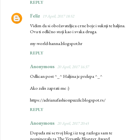
REPLY
Feliz
19 April, 2017 18:52
Vidim da si obožavateljica crne boje i suknji te haljina.
Ova ti odlično stoji kao i svaka druga.
my-world-hanna.blogspot.hr
REPLY
Anonymous
20 April, 2017 16:37
Odlican post ^_^ Haljina je prelepa ^_^
Ako zelis zaprati me :)
https://adrianafashionpuzzle.blogspot.rs/
REPLY
Anonymous
20 April, 2017 20:45
Dopada mi se tvoj blog i iz tog razloga sam te
nominovala za The Versatile Blogger Award.