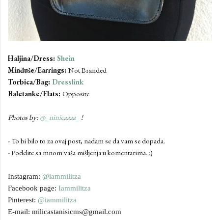
Haljina/Dress:
Shein
Minđuše/Earrings:
Not Branded
Torbica/Bag:
Dresslink
Baletanke/Flats:
Opposite
Photos by:
@_ninicaaaa_
!
- To bi bilo to za ovaj post, nadam se da vam se dopada.
- Podelite sa mnom vaša mišljenja u komentarima. :)
Instagram:
@iammilitza
Facebook page:
Iammilitza
Pinterest:
@iammilitza
E-mail: milicastanisicms@gmail.com