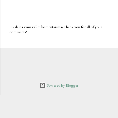
Hvala na svim vašim komentarima/Thank you for all of your
comments!
P
o
s
t
a
C
o
m
m
e
n
Powered by Blogger
t