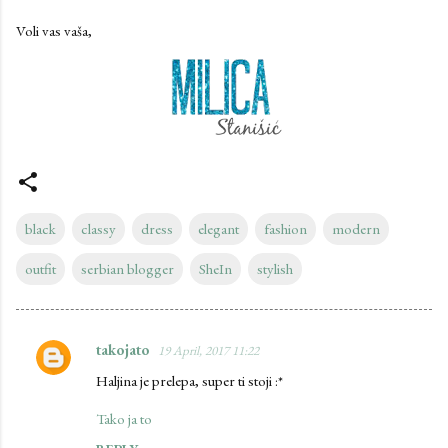
Voli vas vaša,
black
classy
dress
elegant
fashion
modern
outfit
serbian blogger
SheIn
stylish
takojato
19 April, 2017 11:22
C
Haljina je prelepa, super ti stoji :*
o
m
Tako ja to
m