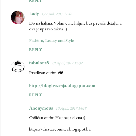
REPLY
e
Lady
19 April, 2017 11:48
n
Divna haljina. Volim crne haljine bez previše detalja, a
t
ova je upravo takva. :)
s
Fashion, Beauty and Style
REPLY
fabulousS
19 April, 2017 12:32
Predivan outfit :)❤️️
http://blogbysanja.blogspot.com
REPLY
Anonymous
19 April, 2017 14:18
Odličan outfit. Haljina je divna :)
https://thestarcounter.blogspot.ba