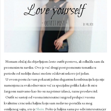
Nemam običaj da objavljujem često outfit postove, ali odlučila sam da
promenim tu naviku. Ovo je već drugi post pomenute tematike u
periodu od nedelju dana i možete očekivati uskoro još jedan.
U ovom postu ću vam pokazati jednu elegantnu kombinaciju koja nije
namenjena za svakodnevnicu već za specijalne prilike kako ih mi u
žargonu nazivamo kao što su na primer izlasci, razne proslave itd.
Outfit se sastoji od veoma interesatne i uzgred prelepe i veoma
kvalitetne crne uske haljine koju sam nedavno poručila sa mog
omiljenog sajta, a to je
Shein
. Pošto je haljina sama po sebi interesatna jer