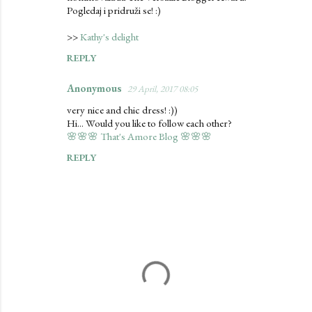
Pogledaj i pridruži se! :)
>>
Kathy's delight
REPLY
Anonymous
29 April, 2017 08:05
very nice and chic dress! :))
Hi... Would you like to follow each other?
🌸🌸🌸 That's Amore Blog 🌸🌸🌸
REPLY