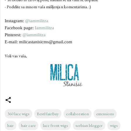
- Podelite sa mnom vaša mišljenja u komentarima. :)
Instagram:
@iammilitza
Facebook page:
Iammilitza
Pinterest:
@iammilitza
E-mail: milicastanisicms@gmail.com
Voli vas vaša,
360 lace wigs
BestHairBuy
collaboration
extensions
hair
hair care
lace front wigs
serbian blogger
wigs