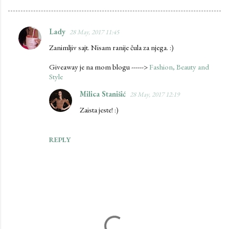
Lady
28 May, 2017 11:45
C
Zanimljiv sajt. Nisam ranije čula za njega. :)
o
m
Giveaway je na mom blogu ------>
Fashion, Beauty and
Style
m
e
Milica Stanišić
28 May, 2017 12:19
n
Zaista jeste! :)
t
s
REPLY