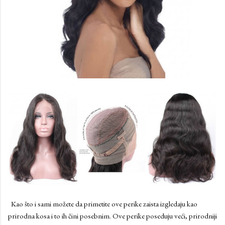
Kao što i sami možete da primetite ove perike zaista izgledaju kao
prirodna kosa i to ih čini posebnim. Ove perike poseduju veći, prirodniji