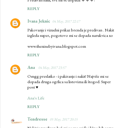
s
REPLY
Ivana Jeknic
04 May, 2017 22:17
Pakovanje i vizuelni prikaz brenda je predivan . Nakit
izgleda super, pogotovo mi se dopada narukvica xo
www.theninebyivana.blogspot.com
REPLY
Ana
04 May, 2017 23:57
Omgg preslatko - i pakiranje i nakit! Najviše mi se
dopada druga ogrlica sa listovima ili štogod. Super
post ♥
Ana's Life
REPLY
Tendresse
05 May, 2017 20:15
Nakit je predivan,baš mi se sve sviđa i lično bih sama