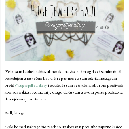
Veliki sam ljubitelj nakita, ali nekako najviše volim ogrlice i samim tim ih
posedujem u najvećem broju. Pre par meseci sam otkrila Instagram
profil
@sugarpilljewellery
i oduševila sam se širokim izborom predivnih
komada nakita i veoma mi je drago da ću vam u ovom postu predstaviti
deo njihovog asortimana.
Well, let's go...
Svaki komad nakita je bio zasebno upakovan u preslatke papirne kesice