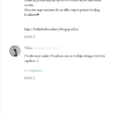
nosila.
Moram napomenuti da su slike super,puuno boljeg
kvaliteta!♥
http://bellafashiondiary.blogspot.ba/
REPLY
Nina
05 May, 2017 21:12
Predivan je nakit. Posebno mi se sviđaju druga i četvrta
ogrlica. :)
Le Sagittaire
REPLY