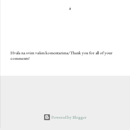
Hvala na svim vašim komentarima/Thank you for all of your
comments!
P
o
s
t
a
C
o
m
m
e
n
Powered by Blogger
t