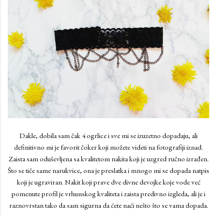
Dakle, dobila sam čak 4 ogrlice i sve mi se izuzetno dopadaju, ali
definitivno mi je favorit čoker koji možete videti na fotografiji iznad.
Zaista sam oduševljena sa kvalitetom nakita koji je uzgred ručno izrađen.
Što se tiče same narukvice, ona je preslatka i mnogo mi se dopada natpis
koji je ugraviran. Nakit koji prave dve divne devojke koje vode već
pomenute profil je vrhunskog kvaliteta i zaista predivno izgleda, ali je i
raznovrstan tako da sam sigurna da ćete naći nešto što se vama dopada.