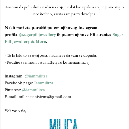
Moram da pohvalim i način na koji je nakit bio upakovan jer je sve stiglo
neoštećeno, zaista sam prezadovoljna.
Nakit možete poručiti putem njihovog Instagram
profila
@sugarpilljewellery
ili putem njihove FB stranice
Sugar
Pill Jewellery & More
.
- To bi bilo to za ovaj post, nadam se da vam se dopada.
- Podelite sa mnom vaša mišljenja u komentarima. :)
Instagram:
@iammilitza
Facebook page:
Iammilitza
Pinterest:
@iammilitza
E-mail: milicastanisicms@gmail.com
Voli vas vaša,