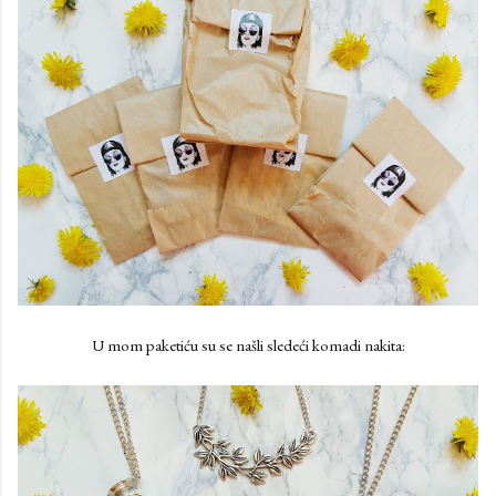
U mom paketiću su se našli sledeći komadi nakita: