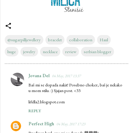
@sugarpilljewellery
bracelet
collaboration
Haul
huge
jewelry
necklace
review
serbian blogger
Jovana Del
04 May, 2017 13:37
C
Baš mi se dopada nakit! Posebno choker, baš je nekako
o
u mom stilu. :) Sjajan post. <33
m
lifella2.blogspot.com
m
REPLY
e
n
Perfect High
04 May, 2017 17:23
t
Predivan haul, sve mi se dopada 💙💙💙!