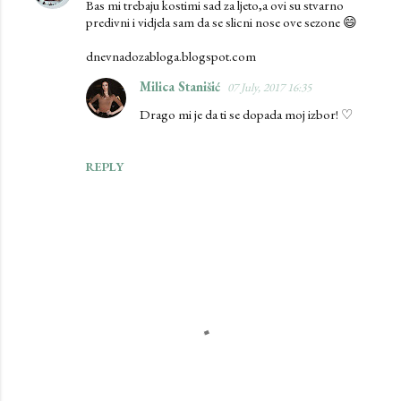
Bas mi trebaju kostimi sad za ljeto,a ovi su stvarno
predivni i vidjela sam da se slicni nose ove sezone 😄
dnevnadozabloga.blogspot.com
Milica Stanišić
07 July, 2017 16:35
Drago mi je da ti se dopada moj izbor! ♡
REPLY