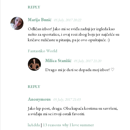
REPLY
Marija Bunić
05 July, 2017 20:22
Odličan izbor! Jako mi se sviđa zadnji jer izgleda kao
nešto za sportašice, i ovaj rozi zbog boje jer najčešće su
kričave ružičaste u pitanju, pa je ovo opuštajuće. :)
Fantastiko World
Milica Stanišić
05 July, 2017 21:20
Drago mi je da ti se dopada moj izbor! ♡
REPLY
Anonymous
05 July, 2017 21:03
Jako lep post, draga. Oba kupaća kostima su savršeni,
a sviđaju mi se i tvoji ostali favoriti.
laAdda
|
13 reasons why I love summer