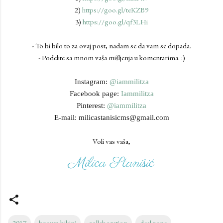
2)
https://goo.gl/teKZB9
3)
https://goo.gl/qf3LHi
- To bi bilo to za ovaj post, nadam se da vam se dopada.
- Podelite sa mnom vaša mišljenja u komentarima. :)
Instagram:
@iammilitza
Facebook page:
Iammilitza
Pinterest:
@iammilitza
E-mail: milicastanisicms@gmail.com
Voli vas vaša,
2017
brown bikini
collaboration
deal zone