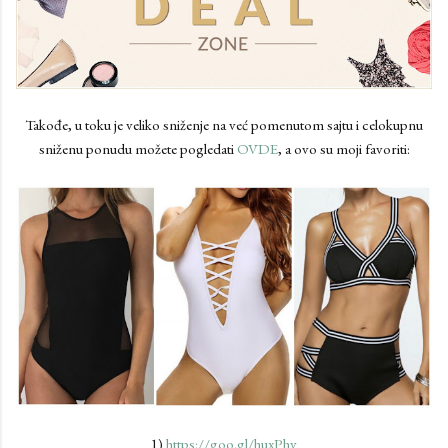
Takođe, u toku je veliko sniženje na već pomenutom sajtu i celokupnu
sniženu ponudu možete pogledati
OVDE
, a ovo su moji favoriti:
1)
https://goo.gl/huxPhv