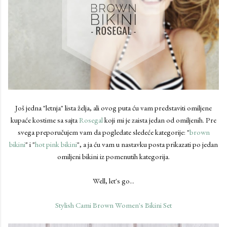
Još jedna "letnja" lista želja, ali ovog puta ću vam predstaviti omiljene
kupaće kostime sa sajta
Rosegal
koji mi je zaista jedan od omiljenih. Pre
svega preporučujem vam da pogledate sledeće kategorije: "
brown
bikini
" i "
hot pink bikini
", a ja ću vam u nastavku posta prikazati po jedan
omiljeni bikini iz pomenutih kategorija.
Well, let's go...
Stylish Cami Brown Women's Bikini Set