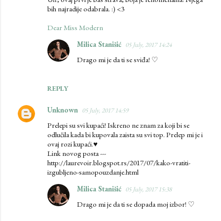
bih najradije odabrala. :) <3
Dear Miss Modern
Milica Stanišić
05 July, 2017 14:24
Drago mi je da ti se sviđa! ♡
REPLY
Unknown
05 July, 2017 14:59
Prelepi su svi kupaći! Iskreno ne znam za koji bi se
odlučila kada bi kupovala zaista su svi top. Prelep mi je i
ovaj rozi kupaći.♥
Link novog posta ---
http://laurevoir.blogspot.rs/2017/07/kako-vratiti-
izgubljeno-samopouzdanje.html
Milica Stanišić
05 July, 2017 15:38
Drago mi je da ti se dopada moj izbor! ♡