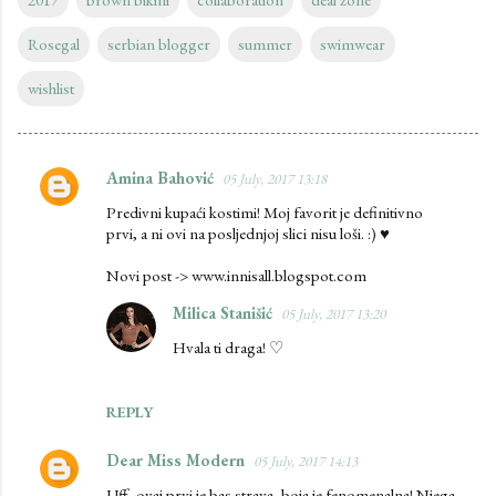
Rosegal
serbian blogger
summer
swimwear
wishlist
Amina Bahović
05 July, 2017 13:18
C
Predivni kupaći kostimi! Moj favorit je definitivno
o
prvi, a ni ovi na posljednjoj slici nisu loši. :) ♥
m
Novi post -> www.innisall.blogspot.com
m
e
Milica Stanišić
05 July, 2017 13:20
n
Hvala ti draga! ♡
t
s
REPLY
Dear Miss Modern
05 July, 2017 14:13
Uff, ovaj prvi je bas strava, boja je fenomenalna! Njega