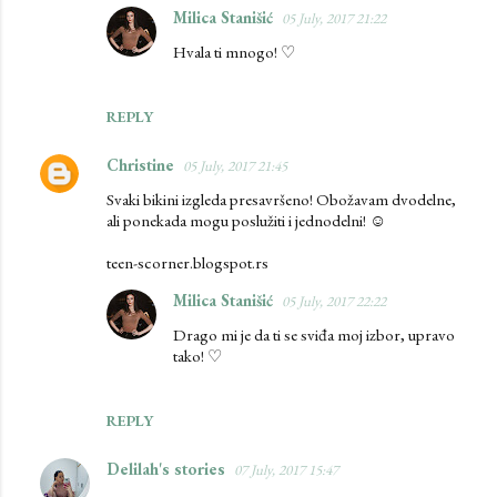
Milica Stanišić
05 July, 2017 21:22
Hvala ti mnogo! ♡
REPLY
Christine
05 July, 2017 21:45
Svaki bikini izgleda presavršeno! Obožavam dvodelne,
ali ponekada mogu poslužiti i jednodelni! ☺
teen-scorner.blogspot.rs
Milica Stanišić
05 July, 2017 22:22
Drago mi je da ti se sviđa moj izbor, upravo
tako! ♡
REPLY
Delilah's stories
07 July, 2017 15:47