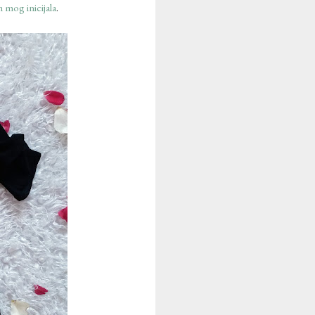
 mog inicijala
.