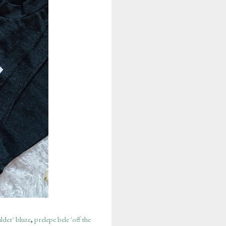
lder' bluze
,
prelepe bele 'off the