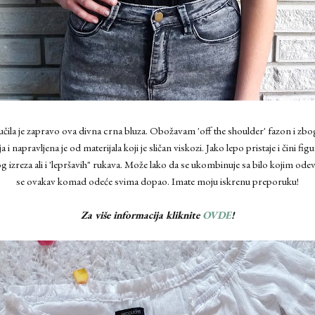
čila je zapravo ova divna crna bluza. Obožavam 'off the shoulder' fazon i zbog
 napravljena je od materijala koji je sličan viskozi. Jako lepo pristaje i čini fi
g izreza ali i 'lepršavih" rukava. Može lako da se ukombinuje sa bilo kojim o
se ovakav komad odeće svima dopao. Imate moju iskrenu preporuku!
Za više informacija kliknite
OVDE
!