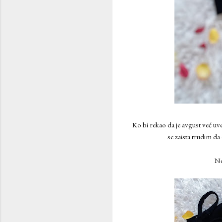
Ko bi rekao da je avgust već uv
se zaista trudim da
No