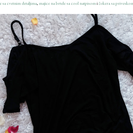
e sa cvetnim detaljima
,
majice na brtele sa cool natpisom
i
čokera sa priveskom