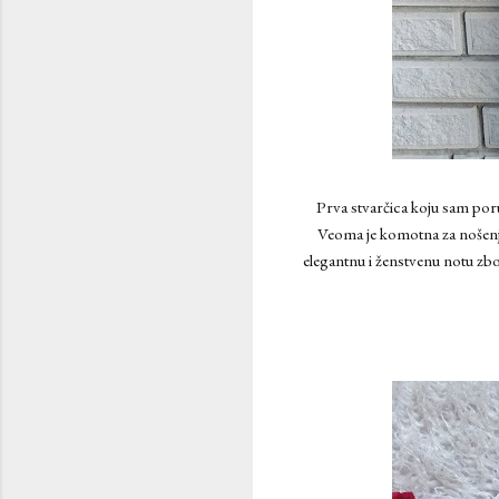
Prva stvarčica koju sam poru
Veoma je komotna za nošenja i
elegantnu i ženstvenu notu zbo