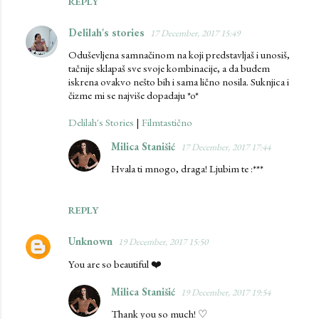
REPLY
Delilah's stories
17 December, 2017 15:49
Oduševljena samnačinom na koji predstavljaš i unosiš,
tačnije sklapaš sve svoje kombinacije, a da budem
iskrena ovakvo nešto bih i sama lično nosila. Suknjica i
čizme mi se najviše dopadaju *o*
Delilah's Stories
|
Filmtastično
Milica Stanišić
17 December, 2017 17:44
Hvala ti mnogo, draga! Ljubim te :***
REPLY
Unknown
19 December, 2017 15:50
You are so beautiful ❤️
Milica Stanišić
19 December, 2017 19:54
Thank you so much! ♡