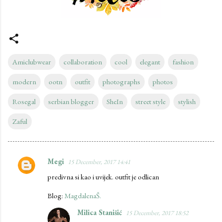
Amiclubwear
collaboration
cool
elegant
fashion
modern
ootn
outfit
photographs
photos
Rosegal
serbian blogger
SheIn
street style
stylish
Zaful
Megi
15 December, 2017 14:41
C
predivna si kao i uvijek. outfit je odlican
o
m
Blog:
MagdalenaŠ.
m
Milica Stanišić
15 December, 2017 18:52
e