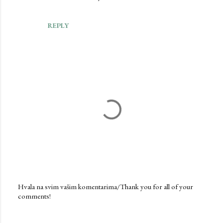
REPLY
Hvala na svim vašim komentarima/Thank you for all of your
comments!
P
o
s