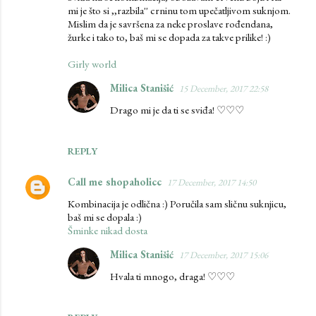
mi je što si ,,razbila'' crninu tom upečatljivom suknjom.
Mislim da je savršena za neke proslave rođendana,
žurke i tako to, baš mi se dopada za takve prilike! :)
Girly world
Milica Stanišić
15 December, 2017 22:58
Drago mi je da ti se sviđa! ♡♡♡
REPLY
Call me shopaholicc
17 December, 2017 14:50
Kombinacija je odlična :) Poručila sam sličnu suknjicu,
baš mi se dopala :)
Šminke nikad dosta
Milica Stanišić
17 December, 2017 15:06
Hvala ti mnogo, draga! ♡♡♡