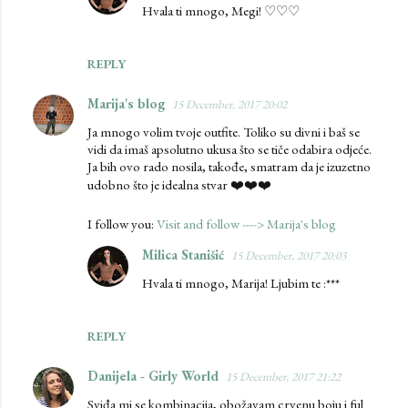
Hvala ti mnogo, Megi! ♡♡♡
n
t
REPLY
s
Marija's blog
15 December, 2017 20:02
Ja mnogo volim tvoje outfite. Toliko su divni i baš se
vidi da imaš apsolutno ukusa što se tiče odabira odjeće.
Ja bih ovo rado nosila, takođe, smatram da je izuzetno
udobno što je idealna stvar ❤️❤️❤️
I follow you:
Visit and follow ----> Marija's blog
Milica Stanišić
15 December, 2017 20:03
Hvala ti mnogo, Marija! Ljubim te :***
REPLY
Danijela - Girly World
15 December, 2017 21:22
Sviđa mi se kombinacija, obožavam crvenu boju i ful