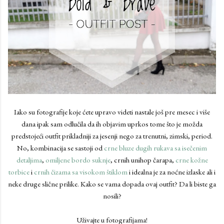
Iako su fotografije koje ćete upravo videti nastale još pre mesec i više
dana ipak sam odlučila da ih objavim uprkos tome što je možda
predstojeći outfit prikladniji za jesenji nego za trenutni, zimski, period.
No, kombinacija se sastoji od
crne bluze dugih rukava sa isečenim
detaljima
,
omiljene bordo suknje
, crnih unihop čarapa,
crne kožne
torbice
i
crnih čizama sa visokom štiklom
i idealna je za noćne izlaske ali i
neke druge slične prilike. Kako se vama dopada ovaj outfit? Da li biste ga
nosili?
Uživajte u fotografijama!