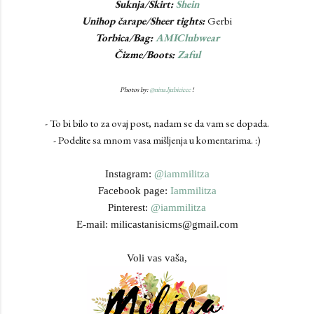
Suknja/Skirt:
Shein
Unihop čarape/Sheer tights:
Gerbi
Torbica/Bag:
AMIClubwear
Čizme/Boots:
Zaful
Photos by:
@nina.ljubiciccc
!
- To bi bilo to za ovaj post, nadam se da vam se dopada.
- Podelite sa mnom vasa mišljenja u komentarima. :)
Instagram:
@iammilitza
Facebook page:
Iammilitza
Pinterest:
@iammilitza
E-mail: milicastanisicms@gmail.com
Voli vas vaša,