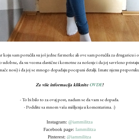
 koju sam poručila su još jedne farmerke ali ove sam poručila za drugaricu i ona
udobne, da su veoma elastične i komotne za nošenje i da joj savršeno pristaju (na
inače nosi) i da joj se mnogo dopadaju pocepani detalji. Imate njenu preporuku
Za više informacija kliknite
OVDE
!
- To bi bilo to za ovaj post, nadam se da vam se dopada.
- Podelite sa mnom vaša mišljenja u komentarima. :)
Instagram:
@iammilitza
Facebook page:
Iammilitza
Pinterest:
@iammilitza