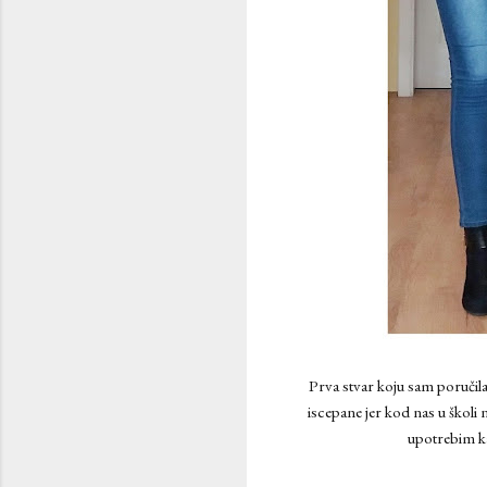
Prva stvar koju sam poručil
iscepane jer kod nas u školi
upotrebim ka