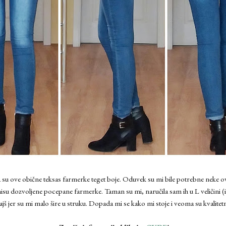
a su ove obične teksas farmerke teget boje. Oduvek su mi bile potrebne neke o
 nisu dozvoljene pocepane farmerke. Taman su mi, naručila sam ih u L veličini
jš jer su mi malo šire u struku. Dopada mi se kako mi stoje i veoma su kvalite