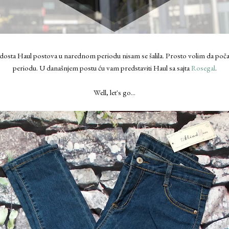
 dosta Haul postova u narednom periodu nisam se šalila. Prosto volim da p
periodu. U današnjem postu ću vam predstaviti Haul sa sajta
Rosegal
.
Well, let's go...