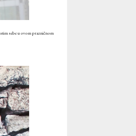
očastim sebe u ovom prazničnom