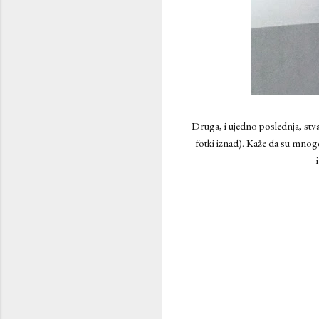
Druga, i ujedno poslednja, stvar
fotki iznad). Kaže da su mnogo 