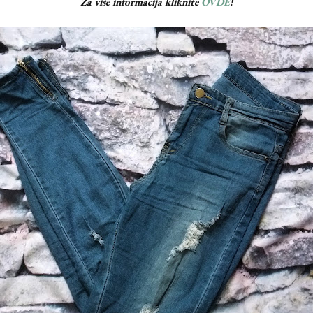
Za više informacija kliknite
OVDE
!