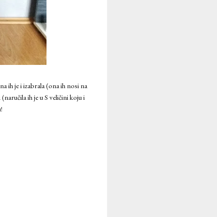
 ih je i izabrala (ona ih nosi na
ručila ih je u S veličini koju i
!