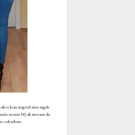
vakve koje uzgred nisu nigde
 (inače nosim M) ali moram da
tno odrađene.