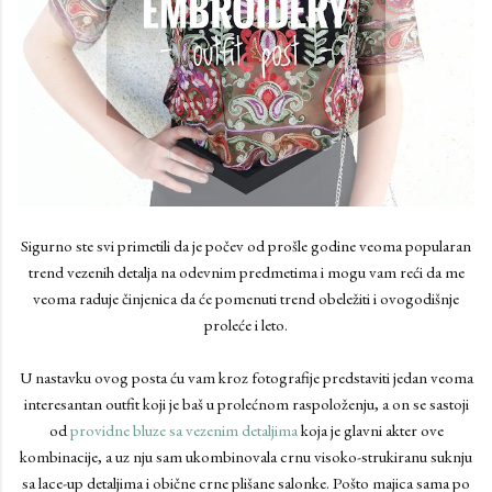
Sigurno ste svi primetili da je počev od prošle godine veoma popularan
trend vezenih detalja na odevnim predmetima i mogu vam reći da me
veoma raduje činjenica da će pomenuti trend obeležiti i ovogodišnje
proleće i leto.
U nastavku ovog posta ću vam kroz fotografije predstaviti jedan veoma
interesantan outfit koji je baš u prolećnom raspoloženju, a on se sastoji
od
providne bluze sa vezenim detaljima
koja je glavni akter ove
kombinacije, a uz nju sam ukombinovala crnu visoko-strukiranu suknju
sa lace-up detaljima i obične crne plišane salonke. Pošto majica sama po