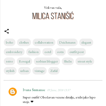
Voli vas vaša,
boho
clothes
collaboration
Deichmann
elegant
embroidery
fashion
ootd
ootn
outfit post
retro
Rosegal
serbian blogger
SheIn
street style
stylish
urban
vintage
Zaful
Ivana Šumanac
09 June, 2018 13:57
C
Super outfit! Obožavan vezene detalje, a tebi jako lepo
o
stoje. ❤
m