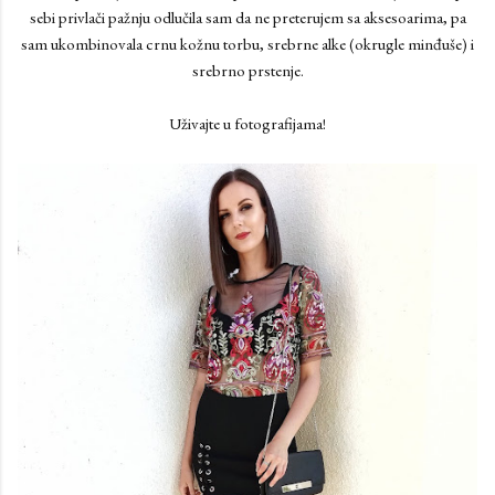
sebi privlači pažnju odlučila sam da ne preterujem sa aksesoarima, pa
sam ukombinovala crnu kožnu torbu, srebrne alke (okrugle minđuše) i
srebrno prstenje.
Uživajte u fotografijama!