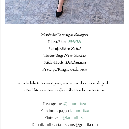
Minđuše/Earrings:
Rosegal
Bluza/Shirt:
SHEIN
Suknja/Skirt:
Zaful
Torba/Bag:
New Yorker
Štikle/Heels:
Deichmann
Prstenje/Rings:
Unknown
- To bi bilo to za ovaj post, nadam se da vam se dopada.
- Podelite sa mnom vaša mišljenja u komentarima.
Instagram:
@iammilitza
Facebook page:
Iammilitza
Pinterest:
@iammilitza
E-mail: milicastanisicms@gmail.com