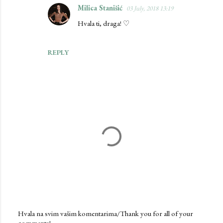
Milica Stanišić
03 July, 2018 13:19
m
Hvala ti, draga! ♡
e
n
REPLY
t
s
Hvala na svim vašim komentarima/Thank you for all of your
comments!