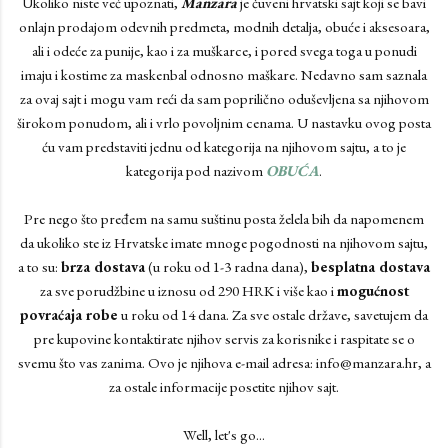
Ukoliko niste već upoznati,
Manzara
je čuveni hrvatski sajt koji se bavi
onlajn prodajom odevnih predmeta, modnih detalja, obuće i aksesoara,
ali i odeće za punije, kao i za muškarce, i pored svega toga u ponudi
imaju i kostime za maskenbal odnosno maškare. Nedavno sam saznala
za ovaj sajt i mogu vam reći da sam poprilično oduševljena sa njihovom
širokom ponudom, ali i vrlo povoljnim cenama. U nastavku ovog posta
ću vam predstaviti jednu od kategorija na njihovom sajtu, a to je
kategorija pod nazivom
OBUĆA
.
Pre nego što pređem na samu suštinu posta želela bih da napomenem
da ukoliko ste iz Hrvatske imate mnoge pogodnosti na njihovom sajtu,
a to su:
brza dostava
(u roku od 1-3 radna dana),
besplatna dostava
za sve porudžbine u iznosu od 290 HRK i više kao i
mogućnost
povraćaja robe
u roku od 14 dana. Za sve ostale države, savetujem da
pre kupovine kontaktirate njihov servis za korisnike i raspitate se o
svemu što vas zanima. Ovo je njihova e-mail adresa: info@manzara.hr, a
za ostale informacije posetite njihov sajt.
Well, let's go...