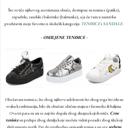
Što se tiče njihovog asortimana obuće, dostupne su tenisice (patike),
espadrile, sandale i balerinke (baletanke), a ja ću vam u nastavku
predstaviti moje favorite iz sledećih kategorija:
TENISICE
i
SANDALE
.
- OMILJENE TENISICE -
Obožavam tenisice, što zbog njihove udobnosti što zbog toga što idu uz
svaku kombinaciju, bilo da obučete običnu majicu i farmerke ili haljinu.
Ova tri para su mi se najviše dopala zbog dizajna koji ih ističe.
Crne
tenisice
su prelepe zbog detalja koje možete videti pozadi i zbog tila koji
služi umesto pertli. Par do prethodno opisanih tenisica su ove
srebrne