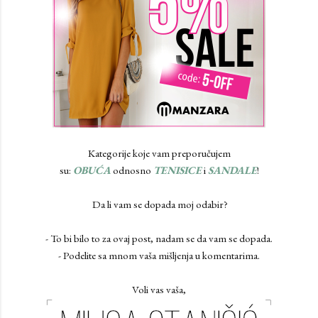
Kategorije koje vam preporučujem
su:
OBUĆA
odnosno
TENISICE
i
SANDALE
!
Da li vam se dopada moj odabir?
- To bi bilo to za ovaj post, nadam se da vam se dopada.
- Podelite sa mnom vaša mišljenja u komentarima.
Voli vas vaša,