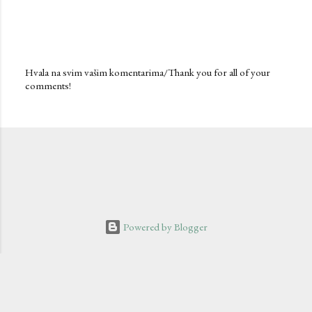
Hvala na svim vašim komentarima/Thank you for all of your
comments!
P
o
s
t
a
C
o
m
m
e
n
Powered by Blogger
t