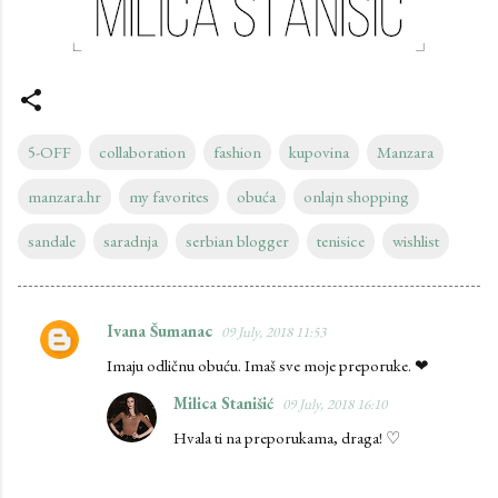
5-OFF
collaboration
fashion
kupovina
Manzara
manzara.hr
my favorites
obuća
onlajn shopping
sandale
saradnja
serbian blogger
tenisice
wishlist
Ivana Šumanac
09 July, 2018 11:53
C
Imaju odličnu obuću. Imaš sve moje preporuke. ❤
o
m
Milica Stanišić
09 July, 2018 16:10
m
Hvala ti na preporukama, draga! ♡
e
n