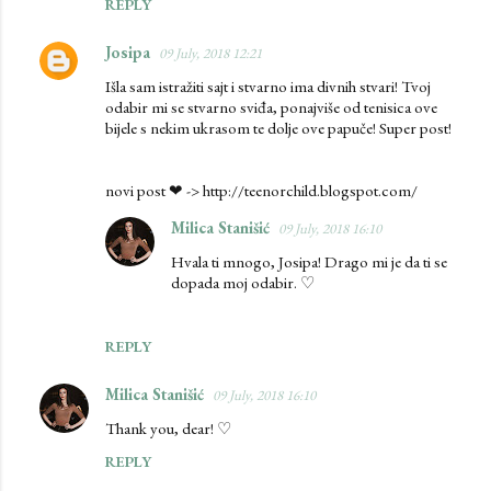
REPLY
t
Josipa
09 July, 2018 12:21
s
Išla sam istražiti sajt i stvarno ima divnih stvari! Tvoj
odabir mi se stvarno sviđa, ponajviše od tenisica ove
bijele s nekim ukrasom te dolje ove papuče! Super post!
novi post ❤ -> http://teenorchild.blogspot.com/
Milica Stanišić
09 July, 2018 16:10
Hvala ti mnogo, Josipa! Drago mi je da ti se
dopada moj odabir. ♡
REPLY
Milica Stanišić
09 July, 2018 16:10
Thank you, dear! ♡
REPLY