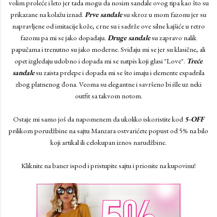
volim proleće i leto jer tada mogu da nosim sandale ovog tipa kao što su
prikazane na kolažu iznad.
Prve sandale
su skroz u mom fazonu jer su
napravljene od imitacije kože, crne su i sadrže ove silne kajšiće u retro
fazonu pa mi se jako dopadaju.
Druge sandale
su zapravo nalik
papučama i trenutno su jako moderne. Sviđaju mi se jer su klasične, ali
opet izgledaju udobno i dopada mi se natpis koji glasi "Love".
Treće
sandale
su zaista prelepe i dopada mi se što imaju i elemente espadrila
zbog platnenog đona. Veoma su elegantne i savršeno bi išle uz neki
outfit sa takvom notom.
Ostaje mi samo još da napomenem da ukoliko iskoristite kod
5-OFF
prilikom porudžbine na sajtu Manzara ostvarićete popust od 5% na bilo
koji artikal ili celokupan iznos narudžbine.
Kliknite na baner ispod i pristupite sajtu i prionite na kupovinu!