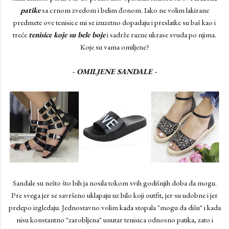
patike
sa crnom zvedom i belim đonom. Iako ne volim lakirane
predmete ove tenisice mi se izuzetno dopadaju i preslatke su baš kao i
treće
tenisice koje su bele boje
i sadrže razne ukrase svuda po njima.
Koje su vama omiljene?
- OMILJENE SANDALE -
Sandale su nešto što bih ja nosila tokom svih godišnjih doba da mogu.
Pre svega jer se savršeno uklapaju uz bilo koji outfit, jer su udobne i jer
prelepo izgledaju. Jednostavno volim kada stopala "mogu da dišu" i kada
nisu konstantno "zarobljena" unutar tenisica odnosno patika, zato i