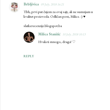
Brbljivica
09 July, 2018 16:21
Tbh, prvi put čujem za ovaj sajt, ali ne sumnjam u
kvalitet proizvoda. Odličan post, Milice. :) ♥
slatkerecenzije.blogspot.ba
Milica Stanišić
10 July, 2018 10:13
Hvala ti mnogo, draga! ♡
REPLY