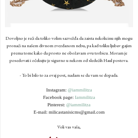
Dovoljno je reći da toliko volim sazvežđa da zaista nekolicinu njih mogu
pronaći na našem divnom zvezdanom nebu, pa kad toliku ljubav gajim
prema tome kako da prosto ne obožavam ovu torbicu. Moram je
posedovati i očekujte je sigurno u nekom od sledećih Haul postova.
- To bi bilo to za ovaj post, nadam se da vam se dopada.
Instagram:
@iammilitza
Facebook page:
Iammilitza
Pinterest:
@iammilitza
E-mail: milicastanisicms@gmail.com
Voli vas vaša,