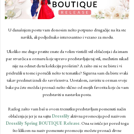
U današnjem postu vam donosim nešto potpuno drugačije na šta ste
navikli, ali podjednako interesantno i vezano za modu.
Ukoliko me dugo pratite znate da volim vintidž stil oblačenja i da imam
par stvarčica u ormaru koje upravo predstavljaju taj stil, međutim nikad
nije na odmet da tu kolekciju proširim? A zašto mi se ne biste i vi
pridružili u tome i poručili nešto te tematike? Sigurna sam da biste svaki
takav predmet izneli do savršenstva. Uostalom, zavirite u orman svoje
bake pa ćete možda i pronaći nešto slično od mojih favorita koje ću vam
predstaviti u nastavku posta.
Razlog zašto vam baš u ovom trenutku predstavljam pomenuti način
oblačenja je jer je na sajtu
Dresslily
aktivna promocija pod nazivom
Dresslily Spring BOUTIQUE Release
. Ona se ističe jer pored toga
što klikom na naziv pomenute promocije možete pronaći divne