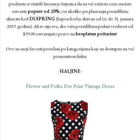
predmete u vintidž fazonu je činjenica da na već snižene cene možete
ostvariti
popust od 20%
, i to ukoliko pri plasiranju porudžbine
ukucate kod
DLSPRING
(kupon kod je aktivan od 16. do 31. januara
2019. godine). Ali to nije sve, ako vaša porudžbina prelazi vrednost od
$39.00 ostvarujete i pravo na
besplatnu poštarinu
!
Ovo su moji favoriti poređani po kategorijama koje su dostupne na već
pomenutom linku:
-
HALJINE
-
Flower and Polka Dot Print Vintage Dress