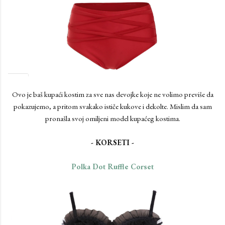
Ovo je baš kupaći kostim za sve nas devojke koje ne volimo previše da
pokazujemo, a pritom svakako ističe kukove i dekolte. Mislim da sam
pronašla svoj omiljeni model kupaćeg kostima.
- KORSETI -
Polka Dot Ruffle Corset