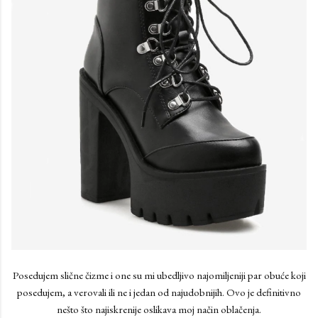
Posedujem slične čizme i one su mi ubedljivo najomiljeniji par obuće koji
posedujem, a verovali ili ne i jedan od najudobnijih. Ovo je definitivno
nešto što najiskrenije oslikava moj način oblačenja.