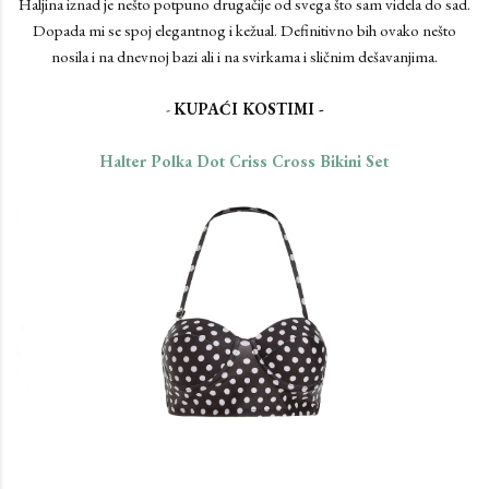
Haljina iznad je nešto potpuno drugačije od svega što sam videla do sad.
Dopada mi se spoj elegantnog i kežual. Definitivno bih ovako nešto
nosila i na dnevnoj bazi ali i na svirkama i sličnim dešavanjima.
-
KUPAĆI KOSTIMI -
Halter Polka Dot Criss Cross Bikini Set