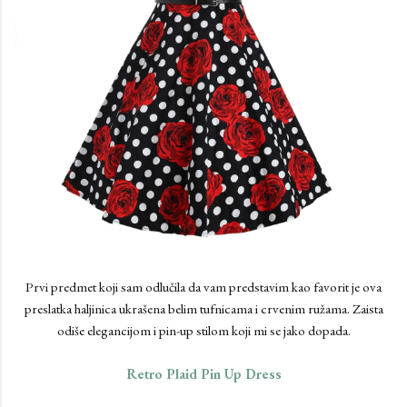
Prvi predmet koji sam odlučila da vam predstavim kao favorit je ova
preslatka haljinica ukrašena belim tufnicama i crvenim ružama. Zaista
odiše elegancijom i pin-up stilom koji mi se jako dopada.
Retro Plaid Pin Up Dress