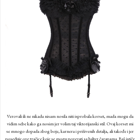
Verovali ili ne nikada nisam nosila niti isprobala korset, mada mogu da
vidim sebe kako ga nosim jer volim taj viktorijanski stil. Ovaj korset mi
se mnogo dopada zbog boje, karnera i prišivenih detalja, ali takođe i jer
poseduje ove tračice koje se mogu povezati sa halter čarapama. Baš ističe