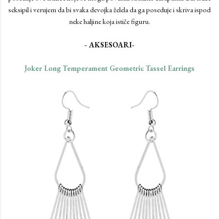
seksipil i verujem da bi svaka devojka želela da ga poseduje i skriva ispod
neke haljine koja ističe figuru.
- AKSESOARI-
Joker Long Temperament Geometric Tassel Earrings