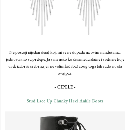
Ne postoji nijedan detalj koji mi se ne dopada na ovim minđušama,
jednostavno su prelepe. Ja sam neko ko će između zlatne i srebrne boje
uvek izabrati srebrnu jer ne volim kič i baš zbog toga bih rado nosila
ovaj par.
- CIPELE -
Stud Lace Up Chunky Heel Ankle Boots