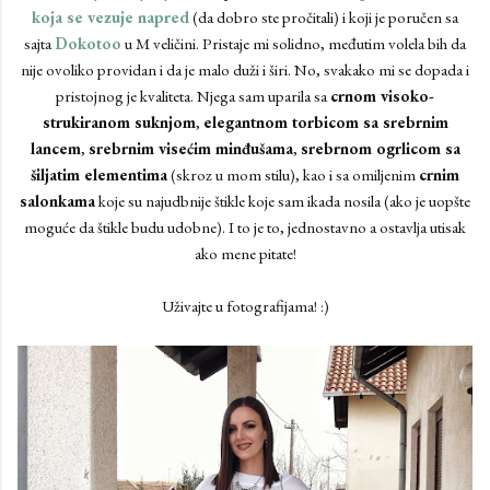
koja se vezuje napred
(da dobro ste pročitali) i koji je poručen sa
sajta
Dokotoo
u M veličini. Pristaje mi solidno, međutim volela bih da
nije ovoliko providan i da je malo duži i širi. No, svakako mi se dopada i
pristojnog je kvaliteta. Njega sam uparila sa
crnom visoko-
strukiranom suknjom
,
elegantnom torbicom sa srebrnim
lancem
,
srebrnim visećim minđušama
,
srebrnom ogrlicom sa
šiljatim elementima
(skroz u mom stilu), kao i sa omiljenim
crnim
salonkama
koje su najudbnije štikle koje sam ikada nosila (ako je uopšte
moguće da štikle budu udobne). I to je to, jednostavno a ostavlja utisak
ako mene pitate!
Uživajte u fotografijama! :)