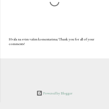
Hvala na svim vašim komentarima/Thank you for all of your
comments!
P
o
s
t
a
C
o
m
m
e
n
Powered by Blogger
t