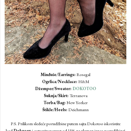
Minđuše/Earrings:
Rosegal
Ogrlica/Necklace:
H&M
Džemper/Sweater:
DOKOTOO
Suknja/Skirt:
Terranova
Torba/Bag:
New Yorker
Štikle/Heels:
Deichmann
P.S. Prilikom sledeće porudžbine putem sajta Dokotoo iskoristite
kod
Dokzoey
i ostvarite popust od 15% na ukupan iznos porudžbine!