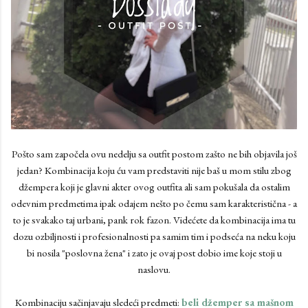
Pošto sam započela ovu nedelju sa outfit postom zašto ne bih objavila još
jedan? Kombinacija koju ću vam predstaviti nije baš u mom stilu zbog
džempera koji je glavni akter ovog outfita ali sam pokušala da ostalim
odevnim predmetima ipak odajem nešto po čemu sam karakteristična - a
to je svakako taj urbani, pank rok fazon. Videćete da kombinacija ima tu
dozu ozbiljnosti i profesionalnosti pa samim tim i podseća na neku koju
bi nosila "poslovna žena" i zato je ovaj post dobio ime koje stoji u
naslovu.
Kombinaciju sačinjavaju sledeći predmeti:
beli džemper sa mašnom