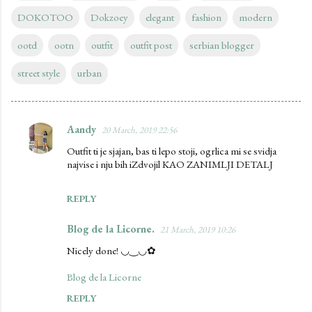
DOKOTOO
Dokzoey
elegant
fashion
modern
ootd
ootn
outfit
outfit post
serbian blogger
street style
urban
Aandy
20 March, 2019 22:56
C
Outfit ti je sjajan, bas ti lepo stoji, ogrlica mi se svidja
o
najvise i nju bih iZdvojil KAO ZANIMLJI DETALJ
m
m
REPLY
e
Blog de la Licorne.
21 March, 2019 10:26
n
Nicely done! ◡‿◡✿
t
s
Blog de la Licorne
REPLY