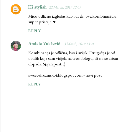
Hi stylish
22 March, 2019 12:09
Mico odlično izgledas kao i uvek, ova kombinacija ti
super pristaje. ♥
REPLY
Anđela Vukčević
23 March, 2019 13:21
Kombinacija je odlična, kao i uvijek. Drugačija je od
ostalih koje sam vidjela na tvom blogu, ali mi se zaista
dopada. Sjajan post. :)
sweet-dreams-14.blogspot.com - novi post
REPLY