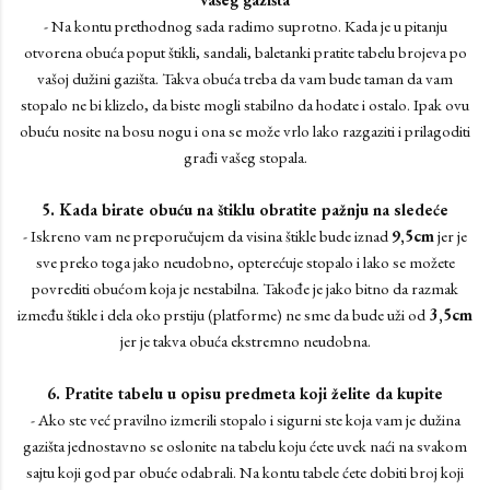
- Na kontu prethodnog sada radimo suprotno. Kada je u pitanju
otvorena obuća poput štikli, sandali, baletanki pratite tabelu brojeva po
vašoj dužini gazišta. Takva obuća treba da vam bude taman da vam
stopalo ne bi klizelo, da biste mogli stabilno da hodate i ostalo. Ipak ovu
obuću nosite na bosu nogu i ona se može vrlo lako razgaziti i prilagoditi
građi vašeg stopala.
5. Kada birate obuću na štiklu obratite pažnju na sledeće
- Iskreno vam ne preporučujem da visina štikle bude iznad
9,5cm
jer je
sve preko toga jako neudobno, opterećuje stopalo i lako se možete
povrediti obućom koja je nestabilna. Takođe je jako bitno da razmak
između štikle i dela oko prstiju (platforme) ne sme da bude uži od
3,5cm
jer je takva obuća ekstremno neudobna.
6. Pratite tabelu u opisu predmeta koji želite da kupite
- Ako ste već pravilno izmerili stopalo i sigurni ste koja vam je dužina
gazišta jednostavno se oslonite na tabelu koju ćete uvek naći na svakom
sajtu koji god par obuće odabrali. Na kontu tabele ćete dobiti broj koji