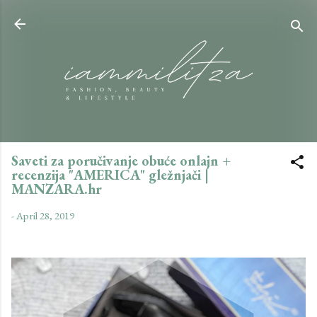
Skip to main content
Saveti za poručivanje obuće onlajn +
recenzija "AMERICA" gležnjači |
MANZARA.hr
-
April 28, 2019