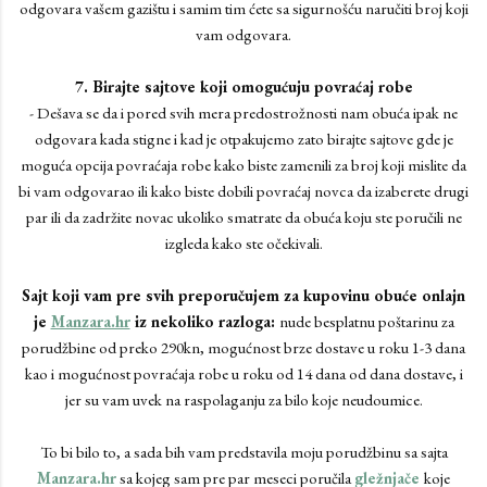
odgovara vašem gazištu i samim tim ćete sa sigurnošću naručiti broj koji
vam odgovara.
7. Birajte sajtove koji omogućuju povraćaj robe
- Dešava se da i pored svih mera predostrožnosti nam obuća ipak ne
odgovara kada stigne i kad je otpakujemo zato birajte sajtove gde je
moguća opcija povraćaja robe kako biste zamenili za broj koji mislite da
bi vam odgovarao ili kako biste dobili povraćaj novca da izaberete drugi
par ili da zadržite novac ukoliko smatrate da obuća koju ste poručili ne
izgleda kako ste očekivali.
Sajt koji vam pre svih preporučujem za kupovinu obuće onlajn
je
Manzara.hr
iz nekoliko razloga:
nude besplatnu poštarinu za
porudžbine od preko 290kn, mogućnost brze dostave u roku 1-3 dana
kao i mogućnost povraćaja robe u roku od 14 dana od dana dostave, i
jer su vam uvek na raspolaganju za bilo koje neudoumice.
To bi bilo to, a sada bih vam predstavila moju porudžbinu sa sajta
Manzara.hr
sa kojeg sam pre par meseci poručila
gležnjače
koje