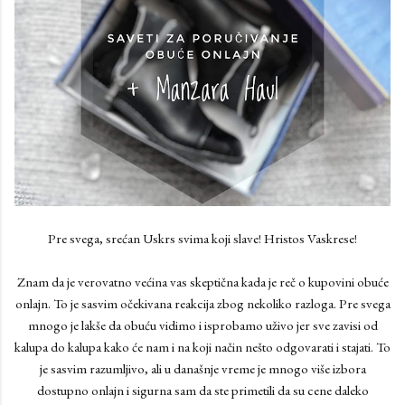
Pre svega, srećan Uskrs svima koji slave! Hristos Vaskrese!
Znam da je verovatno većina vas skeptična kada je reč o kupovini obuće
onlajn. To je sasvim očekivana reakcija zbog nekoliko razloga. Pre svega
mnogo je lakše da obuću vidimo i isprobamo uživo jer sve zavisi od
kalupa do kalupa kako će nam i na koji način nešto odgovarati i stajati. To
je sasvim razumljivo, ali u današnje vreme je mnogo više izbora
dostupno onlajn i sigurna sam da ste primetili da su cene daleko