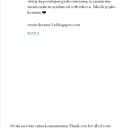
običaj da poručujem preko interneta, te samim tim
m
nisam znala ni za jedan od ovih trikova. Takođe je jako
koristan.❤️
m
e
sweet-dreams-14.blogspot.com
n
REPLY
t
s
Hvala na svim vašim komentarima/Thank you for all of your