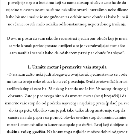
povoljnije nego u buticima koji su nama dostupni uživo zato hajde da
zajedno u ovom postu naučimo nekoliko stvari i razrešimo neke dileme
kako bismo imali više mogućnosti za odabir nove obuće a i kako bi naši
novčanici osetili malo odaška od konstantnog nepotrebnog trošenja.
U ovom postu ću vam takođe recenzirati i jedan par obuće koji je meni
za vrlo kratak period postao omiljeni a to je sve zahvaljujući tome što
sam naučila i saznala kako da odaberem pravi par obuće "na slepo".
1. Uzmite metar i premerite vaša stopala
- Ne znam zašto neki ljudi izbegavaju ovaj korak i jednostavno se vode
na kontu broja neke obuće koju već poseduju. Svaki proizvođač koristi
različite kalupe i zato br. 38 nekog brenda može biti 39 nekog drugog i
obrnuto. Zato je pre svega bitno da uzmete metar (onaj krojački) i da
izmerite vaše stopalo od početka najvećeg i najdužeg prsta (palac) pa sve
do kraja pete. Ukoliko vam je pak tako teško zbog anatomije stopala
stanite na neki papir i uz pomoć olovke oivičite stopalo i zatim uzmite
metar i istom tehnikom izmerite stopalo po dužini. Broj koji dobijete je
dužina vašeg gazišta
. Na kontu toga najlakše možete dobiti odgovor