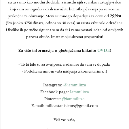
su tu samo kao modni dodatak, a između njih se nalazi rastegljivi deo
koji vam omogućava da ih navučete bez otkopčavanja pa su veoma
praktične za obuvanje. Meni se mnogo dopadaju i za cenu od
299kn
(što je oko 4750 dinara, odnosno 40 evra) su zaista vrhunski odrađene.
Ukoliko ih poručite sigurna sam da će i vama postati jedan od omiljenih
parova obuće. Imate moju iskrenu preporuku!
Za više informacija o gležnjačama kliknite
OVDE
!
- To bi bilo to za ovaj post, nadam se da vam se dopada.
- Podelite sa mnom vaša mišljenja u komentarima. :)
Instagram:
@iammilitza
Facebook page:
Iammilitza
Pinterest:
@iammilitza
E-mail: milicastanisicms@gmail.com
Voli vas vaša,