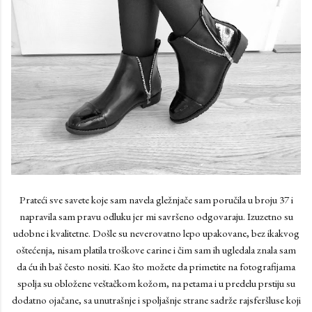
Prateći sve savete koje sam navela gležnjače sam poručila u broju 37 i
napravila sam pravu odluku jer mi savršeno odgovaraju. Izuzetno su
udobne i kvalitetne. Došle su neverovatno lepo upakovane, bez ikakvog
oštećenja, nisam platila troškove carine i čim sam ih ugledala znala sam
da ću ih baš često nositi. Kao što možete da primetite na fotografijama
spolja su obložene veštačkom kožom, na petama i u predelu prstiju su
dodatno ojačane, sa unutrašnje i spoljašnje strane sadrže rajsferšluse koji