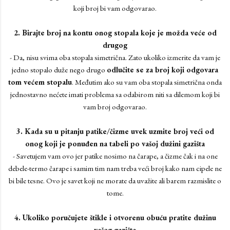
koji broj bi vam odgovarao.
2. Birajte broj na kontu onog stopala koje je možda veće od
drugog
- Da, nisu svima oba stopala simetrična. Zato ukoliko izmerite da vam je
jedno stopalo duže nego drugo
odlučite se za broj koji odgovara
tom većem stopalu
. Međutim ako su vam oba stopala simetrična onda
jednostavno nećete imati problema sa odabirom niti sa dilemom koji bi
vam broj odgovarao.
3. Kada su u pitanju patike/čizme uvek uzmite broj veći od
onog koji je ponuđen na tabeli po vašoj dužini gazišta
- Savetujem vam ovo jer patike nosimo na čarape, a čizme čak i na one
debele-termo čarape i samim tim nam treba veći broj kako nam cipele ne
bi bile tesne. Ovo je savet koji ne morate da uvažite ali barem razmislite o
tome.
4. Ukoliko poručujete štikle i otvorenu obuću pratite dužinu
vašeg gazišta