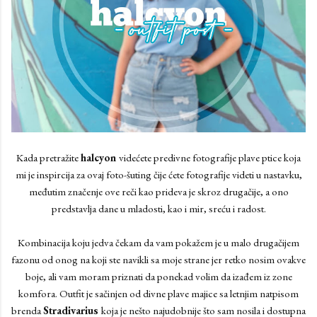
Kada pretražite
halcyon
videćete predivne fotografije plave ptice koja
mi je inspircija za ovaj foto-šuting čije ćete fotografije videti u nastavku,
međutim značenje ove reči kao prideva je skroz drugačije, a ono
predstavlja dane u mladosti, kao i mir, sreću i radost.
Kombinacija koju jedva čekam da vam pokažem je u malo drugačijem
fazonu od onog na koji ste navikli sa moje strane jer retko nosim ovakve
boje, ali vam moram priznati da ponekad volim da izađem iz zone
komfora. Outfit je sačinjen od divne plave majice sa letnjim natpisom
brenda
Stradivarius
koja je nešto najudobnije što sam nosila i dostupna