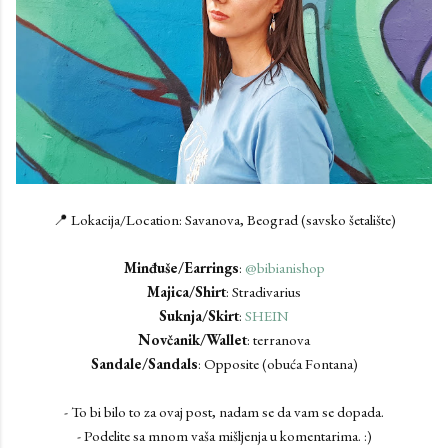
📍 Lokacija/Location: Savanova, Beograd (savsko šetalište)
Minđuše/Earrings
:
@bibianishop
Majica/Shirt
: Stradivarius
Suknja/Skirt
:
SHEIN
Novčanik/Wallet
: terranova
Sandale/Sandals
: Opposite (obuća Fontana)
- To bi bilo to za ovaj post, nadam se da vam se dopada.
- Podelite sa mnom vaša mišljenja u komentarima. :)