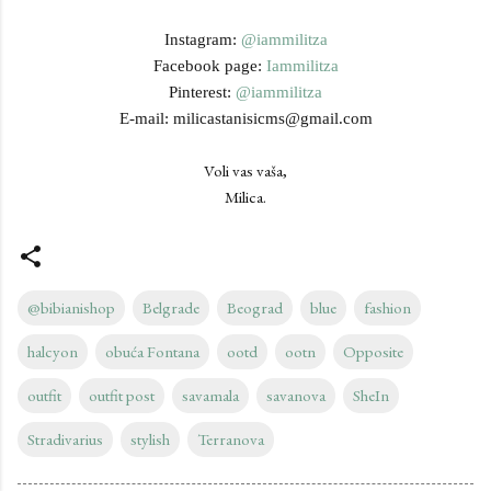
Instagram:
@iammilitza
Facebook page:
Iammilitza
Pinterest:
@iammilitza
E-mail: milicastanisicms@gmail.com
Voli vas vaša,
Milica.
@bibianishop
Belgrade
Beograd
blue
fashion
halcyon
obuća Fontana
ootd
ootn
Opposite
outfit
outfit post
savamala
savanova
SheIn
Stradivarius
stylish
Terranova