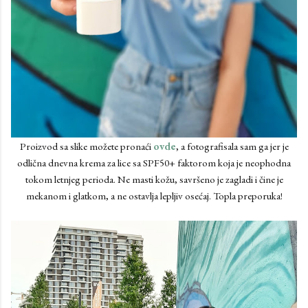
Proizvod sa slike možete pronaći
ovde
, a fotografisala sam ga jer je
odlična dnevna krema za lice sa SPF50+ faktorom koja je neophodna
tokom letnjeg perioda. Ne masti kožu, savršeno je zagladi i čine je
mekanom i glatkom, a ne ostavlja lepljiv osećaj. Topla preporuka!