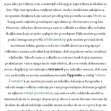
je po jako povoljnoj ceni, a materijal od kojeg je napravljena je idealan za
leto. Nju sam upasala u omiljenu teksas visoko-strukiranu suknjicu sa
iscepanim detaljima koju sam još prošlog leta poručila sa sajta
Shein
sa
kojeg inače najčešće poručujem i apsolutno je obožavam i ovog leta.
Naravno, ništa bez aksesoara pa sam se odlučila za zlatne alke sa belim
školjkicama koje su nešto najlepše što posedujem. Njih možete poručiti
preko Instagram profila
@bibianishop
gde možete pronaći širok
asortiman nakita, gumica za kosu i ostalih aksesoara tog tipa po
odličnim cenama za kvalitet koji dobijate, dok su pritom ručno izrađeni i
s ljubavlju. Takođe sam se odlučila za crni novčanik koji je izuzetno
praktičan jer vam u njega može stati telefon, ali i sva ostala dokumenta i
novac i kupljen je na sniženju u
terranovi
pre nekoliko meseci, dok sam
sve zaokružila sa novim sandalama brenda
Opposite
u radnji "
obuća
Fontana
" koje možete pronaći na nekoliko lokacija u Beogradu, a
takođe imaju i odlično sniženje pa vam preporučujem da bacite pogled
na njihovu
onlajn prodavnicu
, a ja sam za sebe odabrala model sa
nitnama koji mi se mnogo dopao jer je skroz u mom fazonu i moram da
dodam da nikad udobnije sandale nisam nosila i da su ovo prve koje mi
nisu izazvale žuljeve. Kako se vama dopada ovaj outfit? Da li biste ga