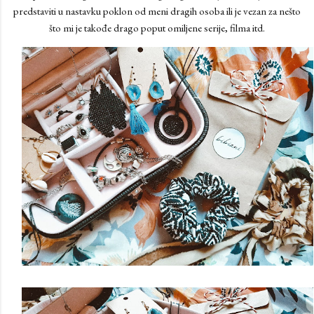
predstaviti u nastavku poklon od meni dragih osoba ili je vezan za nešto
što mi je takođe drago poput omiljene serije, filma itd.