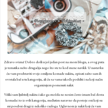
Zdravo svima! Dobro došli u još jedan post na mom blogu, a ovog puta
je tematika nešto drugačija nego što ste to kod mene navikli. U nastavku
ću vam predstaviti svoje omiljene komade nakita, opisati zašto sam ih
svrstala baš u tu kategoriju, ali ću sa vama takođe podeliti i na koji način
organizujem pomenuti nakit.
Veliki sam ljubitelj nakita i iako ga možda ne nosim često imam baš dosta
komada i to iz svih kategorija, međutim naravno da postoje oni koji su
mi posebni dragi iz nekoliko razloga. Uglavnom je nakit koji ću vam