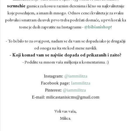
scrunchie
gumica za kosu u raznim dezenima i lično su najkvalitetnije
koje posedujem, a imam ih mnogo. Odnos cene i kvaliteta je za svaku
pohvalu i smatram da uvek prvo treba podržati domaće, a prvi korak ka
tome je da ih zapratite na Instagramu -
@bibianishop
!
- To bi bilo to za ovaj post, nadam se da vam se dopada iako je drugačiji
od onoga na šta ste kod mene navikli.
- Koji komad vam se najviše dopada od prikazanih i zašto?
- Podelite sa mnom vaša mišljenja u komentarima. :)
Instagram:
@iammilitza
Facebook page:
Iammilitza
Pinterest:
@iammilitza
E-mail: milicastanisicms@gmail.com
Voli vas vaša,
Milica.