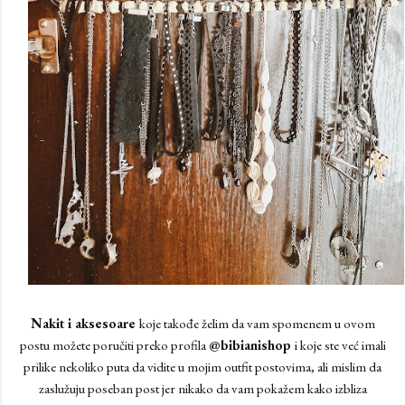
Nakit i aksesoare
koje takođe želim da vam spomenem u ovom
postu možete poručiti preko profila
@bibianishop
i koje ste već imali
prilike nekoliko puta da vidite u mojim outfit postovima, ali mislim da
zaslužuju poseban post jer nikako da vam pokažem kako izbliza