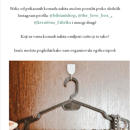
Neke od prikazanih komada nakita možete poručiti preko sledećih
Instagram profila:
@bibianishop
,
@the_love_box_
,
@kreativna_fabrika
i mnogi drugi!
Koji su vama komadi nakita omiljeni i zašto je to tako?
Inače možete pogledati kako sam organizovala ogrlice ispod: