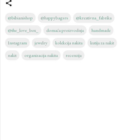
@bibianishop
@happybagsrs
@kreativna_fabrika
@the_love_box_
domaća proizvodnja
handmade
Instagram
jewelry
kolekcija nakita
kutija za nakit
nakit
organizacija nakita
recenzija
C
o
m
m
e
n
t
s