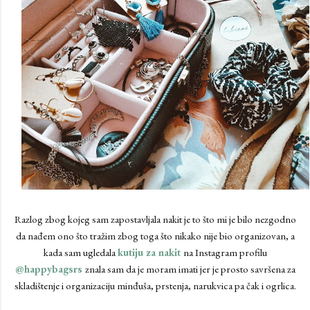
Razlog zbog kojeg sam zapostavljala nakit je to što mi je bilo nezgodno
da nađem ono što tražim zbog toga što nikako nije bio organizovan, a
kada sam ugledala
kutiju za nakit
na Instagram profilu
@happybagsrs
znala sam da je moram imati jer je prosto savršena za
skladištenje i organizaciju minđuša, prstenja, narukvica pa čak i ogrlica.