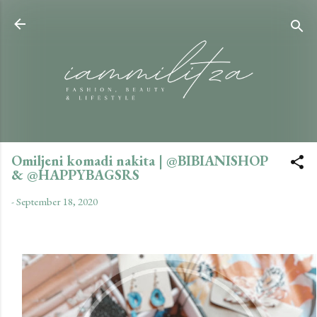
Skip to main content
Omiljeni komadi nakita | @BIBIANISHOP
& @HAPPYBAGSRS
-
September 18, 2020