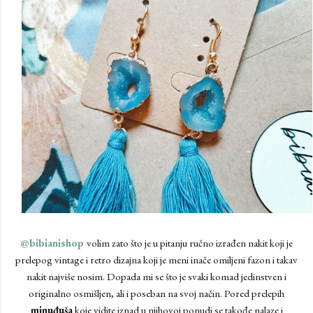
@bibianishop
volim zato što je u pitanju ručno izrađen nakit koji je
prelepog vintage i retro dizajna koji je meni inače omiljeni fazon i takav
nakit najviše nosim. Dopada mi se što je svaki komad jedinstven i
originalno osmišljen, ali i poseban na svoj način. Pored prelepih
minuđuša
koje vidite iznad u njihovoj ponudi se takođe nalaze i