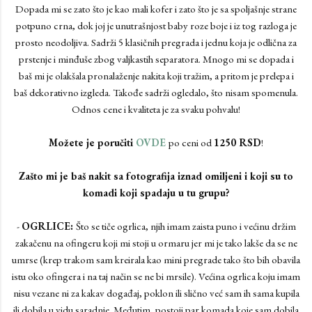
Dopada mi se zato što je kao mali kofer i zato što je sa spoljašnje strane
potpuno crna, dok joj je unutrašnjost baby roze boje i iz tog razloga je
prosto neodoljiva. Sadrži 5 klasičnih pregrada i jednu koja je odlična za
prstenje i minđuše zbog valjkastih separatora. Mnogo mi se dopada i
baš mi je olakšala pronalaženje nakita koji tražim, a pritom je prelepa i
baš dekorativno izgleda. Takođe sadrži ogledalo, što nisam spomenula.
Odnos cene i kvaliteta je za svaku pohvalu!
Možete je poručiti
OVDE
po ceni od
1250 RSD
!
Zašto mi je baš nakit sa fotografija iznad omiljeni i koji su to
komadi koji spadaju u tu grupu?
-
OGRLICE:
Što se tiče ogrlica, njih imam zaista puno i većinu držim
zakačenu na ofingeru koji mi stoji u ormaru jer mi je tako lakše da se ne
umrse (krep trakom sam kreirala kao mini pregrade tako što bih obavila
istu oko ofingera i na taj način se ne bi mrsile). Većina ogrlica koju imam
nisu vezane ni za kakav događaj, poklon ili slično već sam ih sama kupila
ili dobila u vidu saradnje. Međutim, postoji par komada koje sam dobila