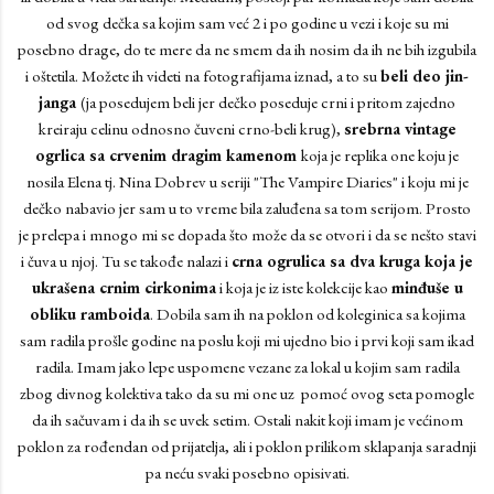
od svog dečka sa kojim sam već 2 i po godine u vezi i koje su mi
posebno drage, do te mere da ne smem da ih nosim da ih ne bih izgubila
i oštetila. Možete ih videti na fotografijama iznad, a to su
beli deo jin-
janga
(ja posedujem beli jer dečko poseduje crni i pritom zajedno
kreiraju celinu odnosno čuveni crno-beli krug),
srebrna vintage
ogrlica sa crvenim dragim kamenom
koja je replika one koju je
nosila Elena tj. Nina Dobrev u seriji "The Vampire Diaries" i koju mi je
dečko nabavio jer sam u to vreme bila zaluđena sa tom serijom. Prosto
je prelepa i mnogo mi se dopada što može da se otvori i da se nešto stavi
i čuva u njoj. Tu se takođe nalazi i
crna ogrulica sa dva kruga koja je
ukrašena crnim cirkonima
i koja je iz iste kolekcije kao
minđuše u
obliku ramboida
. Dobila sam ih na poklon od koleginica sa kojima
sam radila prošle godine na poslu koji mi ujedno bio i prvi koji sam ikad
radila. Imam jako lepe uspomene vezane za lokal u kojim sam radila
zbog divnog kolektiva tako da su mi one uz pomoć ovog seta pomogle
da ih sačuvam i da ih se uvek setim. Ostali nakit koji imam je većinom
poklon za rođendan od prijatelja, ali i poklon prilikom sklapanja saradnji
pa neću svaki posebno opisivati.