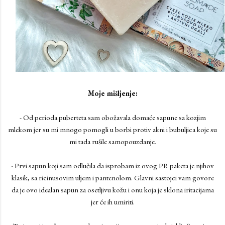
Moje mišljenje:
- Od perioda puberteta sam obožavala domaće sapune sa kozjim
mlekom jer su mi mnogo pomogli u borbi protiv akni i bubuljica koje su
mi tada rušile samopouzdanje.
- Prvi sapun koji sam odlučila da isprobam iz ovog PR paketa je njihov
klasik, sa ricinusovim uljem i pantenolom. Glavni sastojci vam govore
da je ovo idealan sapun za osetljivu kožu i onu koja je sklona iritacijama
jer će ih umiriti.