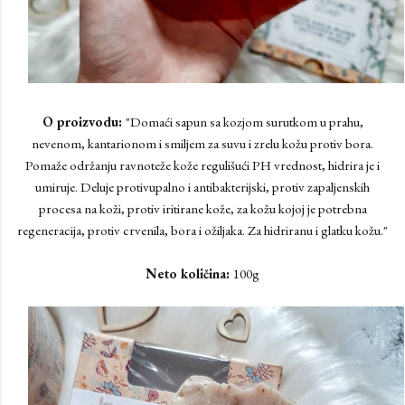
O proizvodu:
"Domaći sapun sa kozjom surutkom u prahu,
nevenom, kantarionom i smiljem za suvu i zrelu kožu protiv bora.
Pomaže održanju ravnoteže kože regulišući PH vrednost, hidrira je i
umiruje. Deluje protivupalno i antibakterijski, protiv zapaljenskih
procesa na koži, protiv iritirane kože, za kožu kojoj je potrebna
regeneracija, protiv crvenila, bora i ožiljaka. Za hidriranu i glatku kožu."
Neto količina:
100g