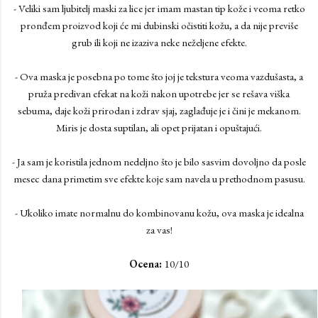
- Veliki sam ljubitelj maski za lice jer imam mastan tip kože i veoma retko
pronđem proizvod koji će mi dubinski očistiti kožu, a da nije previše
grub ili koji ne izaziva neke neželjene efekte.
- Ova maska je posebna po tome što joj je tekstura veoma vazdušasta, a
pruža predivan efekat na koži nakon upotrebe jer se rešava viška
sebuma, daje koži prirodan i zdrav sjaj, zaglađuje je i čini je mekanom.
Miris je dosta suptilan, ali opet prijatan i opuštajući.
- Ja sam je koristila jednom nedeljno što je bilo sasvim dovoljno da posle
mesec dana primetim sve efekte koje sam navela u prethodnom pasusu.
- Ukoliko imate normalnu do kombinovanu kožu, ova maska je idealna
za vas!
Ocena:
10/10