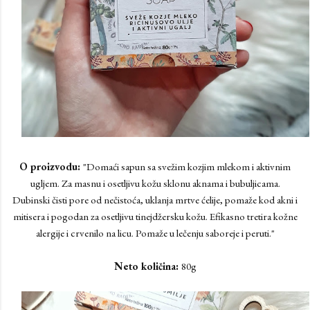
O proizvodu:
"Domaći sapun sa svežim kozjim mlekom i aktivnim
ugljem. Za masnu i osetljivu kožu sklonu aknama i bubuljicama.
Dubinski čisti pore od nečistoća, uklanja mrtve ćelije, pomaže kod akni i
mitisera i pogodan za osetljivu tinejdžersku kožu. Efikasno tretira kožne
alergije i crvenilo na licu. Pomaže u lečenju saboreje i peruti."
Neto količina:
80g