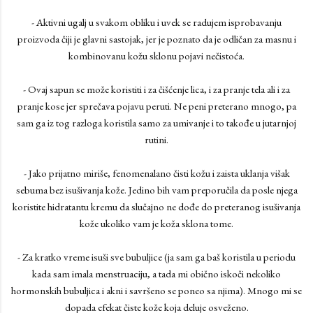
- Aktivni ugalj u svakom obliku i uvek se radujem isprobavanju
proizvoda čiji je glavni sastojak, jer je poznato da je odličan za masnu i
kombinovanu kožu sklonu pojavi nečistoća.
- Ovaj sapun se može koristiti i za čišćenje lica, i za pranje tela ali i za
pranje kose jer sprečava pojavu peruti. Ne peni preterano mnogo, pa
sam ga iz tog razloga koristila samo za umivanje i to takođe u jutarnjoj
rutini.
- Jako prijatno miriše, fenomenalano čisti kožu i zaista uklanja višak
sebuma bez isušivanja kože. Jedino bih vam preporučila da posle njega
koristite hidratantu kremu da slučajno ne dođe do preteranog isušivanja
kože ukoliko vam je koža sklona tome.
- Za kratko vreme isuši sve bubuljice (ja sam ga baš koristila u periodu
kada sam imala menstruaciju, a tada mi obično iskoči nekoliko
hormonskih bubuljica i akni i savršeno se poneo sa njima). Mnogo mi se
dopada efekat čiste kože koja deluje osveženo.