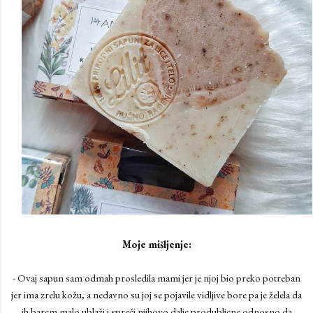
Moje mišljenje:
- Ovaj sapun sam odmah prosledila mami jer je njoj bio preko potreban
jer ima zrelu kožu, a nedavno su joj se pojavile vidljive bore pa je želela da
ih barem malo ublaži i spreči njihovo dalje produbljene odnosno da