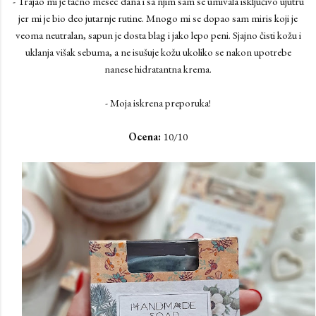
- Trajao mi je tačno mesec dana i sa njim sam se umivala isključivo ujutru
jer mi je bio deo jutarnje rutine. Mnogo mi se dopao sam miris koji je
veoma neutralan, sapun je dosta blag i jako lepo peni. Sjajno čisti kožu i
uklanja višak sebuma, a ne isušuje kožu ukoliko se nakon upotrebe
nanese hidratantna krema.
- Moja iskrena preporuka!
Ocena:
10/10