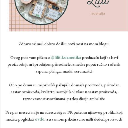
Zdravo svima i dobro došli u novi post na mom blogu!
Ovog puta vam pišem o
@lilit.kozmetika
preduzeću koji se bavi
proizvodnjom i prodajom prirodne kozmetike poput ručno rađenih
sapuna, pilinga, maski, seruma itd.
Ono po čemu su mi privukli pažnju je domaća proizvoda, prirodan
sastav proizvoda, kvalitetni sastojci koji ulaze u sastav proizvoda,
raznovrsnost asortimana i prelep dizajn ambalaže.
Pre par meseci mi je na adresu stigao PR paket sa njihovog profila, koji
možete pogledati
ovde
, a u samom paketu su se našli sledeći proizvodi: