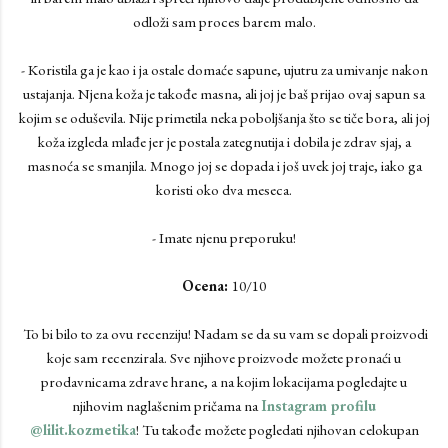
odloži sam proces barem malo.
- Koristila ga je kao i ja ostale domaće sapune, ujutru za umivanje nakon
ustajanja. Njena koža je takođe masna, ali joj je baš prijao ovaj sapun sa
kojim se oduševila. Nije primetila neka poboljšanja što se tiče bora, ali joj
koža izgleda mlađe jer je postala zategnutija i dobila je zdrav sjaj, a
masnoća se smanjila. Mnogo joj se dopada i još uvek joj traje, iako ga
koristi oko dva meseca.
- Imate njenu preporuku!
Ocena:
10/10
To bi bilo to za ovu recenziju! Nadam se da su vam se dopali proizvodi
koje sam recenzirala. Sve njihove proizvode možete pronaći u
prodavnicama zdrave hrane, a na kojim lokacijama pogledajte u
njihovim naglašenim pričama na
Instagram profilu
@lilit.kozmetika
! Tu takođe možete pogledati njihovan celokupan