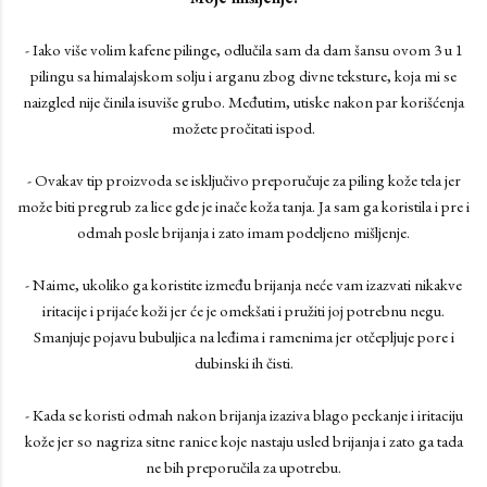
- Iako više volim kafene pilinge, odlučila sam da dam šansu ovom 3 u 1
pilingu sa himalajskom solju i arganu zbog divne teksture, koja mi se
naizgled nije činila isuviše grubo. Međutim, utiske nakon par korišćenja
možete pročitati ispod.
- Ovakav tip proizvoda se isključivo preporučuje za piling kože tela jer
može biti pregrub za lice gde je inače koža tanja. Ja sam ga koristila i pre i
odmah posle brijanja i zato imam podeljeno mišljenje.
- Naime, ukoliko ga koristite između brijanja neće vam izazvati nikakve
iritacije i prijaće koži jer će je omekšati i pružiti joj potrebnu negu.
Smanjuje pojavu bubuljica na leđima i ramenima jer otčepljuje pore i
dubinski ih čisti.
- Kada se koristi odmah nakon brijanja izaziva blago peckanje i iritaciju
kože jer so nagriza sitne ranice koje nastaju usled brijanja i zato ga tada
ne bih preporučila za upotrebu.