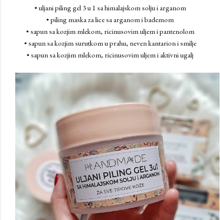
• uljani piling gel 3 u 1 sa himalajskom solju i arganom
• piling maska za lice sa arganom i bademom
• sapun sa kozjim mlekom, ricinusovim uljem i pantenolom
• sapun sa kozjim surutkom u prahu, neven kantarion i smilje
• sapun sa kozjim mlekom, ricinusovim uljem i aktivni ugalj