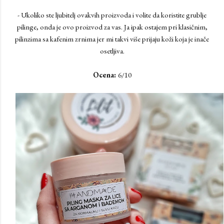
- Ukoliko ste ljubitelj ovakvih proizvoda i volite da koristite grublje
pilinge, onda je ovo proizvod za vas. Ja ipak ostajem pri klasičnim,
pilinzima sa kafenim zrnima jer mi takvi više prijaju koži koja je inače
osetljiva.
Ocena:
6/10