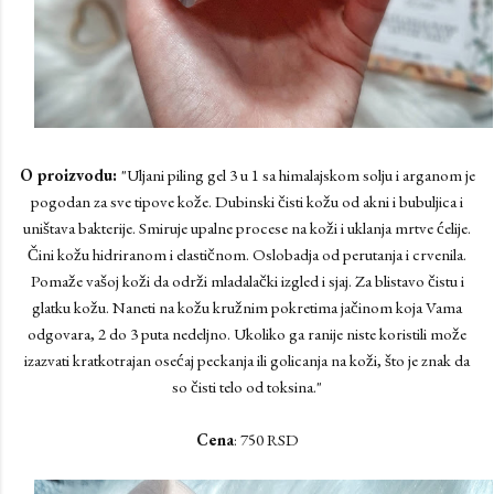
O proizvodu:
"Uljani piling gel 3 u 1 sa himalajskom solju i arganom je
pogodan za sve tipove kože. Dubinski čisti kožu od akni i bubuljica i
uništava bakterije. Smiruje upalne procese na koži i uklanja mrtve ćelije.
Čini kožu hidriranom i elastičnom. Oslobadja od perutanja i crvenila.
Pomaže vašoj koži da održi mladalački izgled i sjaj. Za blistavo čistu i
glatku kožu. Naneti na kožu kružnim pokretima jačinom koja Vama
odgovara, 2 do 3 puta nedeljno. Ukoliko ga ranije niste koristili može
izazvati kratkotrajan osećaj peckanja ili golicanja na koži, što je znak da
so čisti telo od toksina."
Cena
: 750 RSD