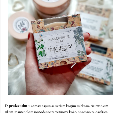
O proizvodu:
"Domaći sapun sa svežim kozjim mlekom, ricinusovim
uljem i pantenolom pogodan je za ve tipove kože, posebno za osetljivu.