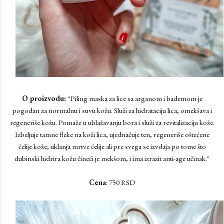
O proizvodu:
"Piling maska za lice sa arganom i bademom je
pogodan za normalnu i suvu kožu. Služi za hidrataciju lica, omekšava i
regeneriše kožu. Pomaže u ublažavanju bora i služi za revitalizaciju kože.
Izbeljuje tamne fleke na koži lica, ujednačuje ten, regeneriše oštećene
ćelije kože, uklanja mrtve ćelije ali pre svega se izvdaja po tome što
dubinski hidrira kožu čineći je mekšom, i ima izrazit anti-age učinak."
Cena
: 750 RSD