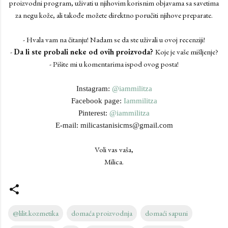
proizvodni program, uživati u njihovim korisnim objavama sa savetima
za negu kože, ali takođe možete direktno poručiti njihove preparate.
- Hvala vam na čitanju! Nadam se da ste uživali u ovoj recenziji!
-
Da li ste probali neke od ovih proizvoda?
Koje je vaše mišljenje?
- Pišite mi u komentarima ispod ovog posta!
Instagram:
@iammilitza
Facebook page:
Iammilitza
Pinterest:
@iammilitza
E-mail: milicastanisicms@gmail.com
Voli vas vaša,
Milica.
@lilit.kozmetika
domaća proizvodnja
domaći sapuni