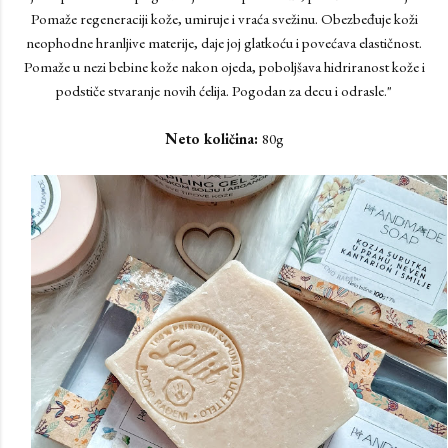
Pomaže regeneraciji kože, umiruje i vraća svežinu. Obezbeđuje koži
neophodne hranljive materije, daje joj glatkoću i povećava elastičnost.
Pomaže u nezi bebine kože nakon ojeda, poboljšava hidriranost kože i
podstiče stvaranje novih ćelija. Pogodan za decu i odrasle."
Neto količina:
80g