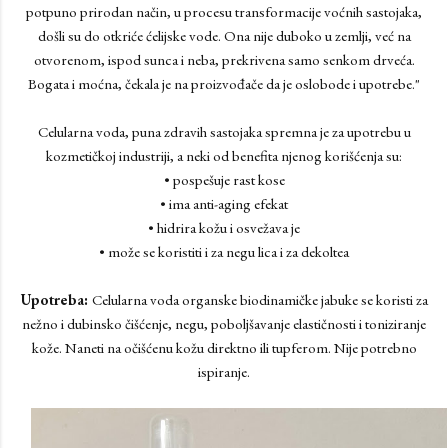
potpuno prirodan način, u procesu transformacije voćnih sastojaka,
došli su do otkriće ćelijske vode. Ona nije duboko u zemlji, već na
otvorenom, ispod sunca i neba, prekrivena samo senkom drveća.
Bogata i moćna, čekala je na proizvođače da je oslobode i upotrebe."
Celularna voda, puna zdravih sastojaka spremna je za upotrebu u
kozmetičkoj industriji, a neki od benefita njenog korišćenja su:
• pospešuje rast kose
• ima anti-aging efekat
• hidrira kožu i osvežava je
• može se koristiti i za negu lica i za dekoltea
Upotreba:
Celularna voda organske biodinamičke jabuke se koristi za
nežno i dubinsko čišćenje, negu, poboljšavanje elastičnosti i toniziranje
kože. Naneti na očišćenu kožu direktno ili tupferom. Nije potrebno
ispiranje.