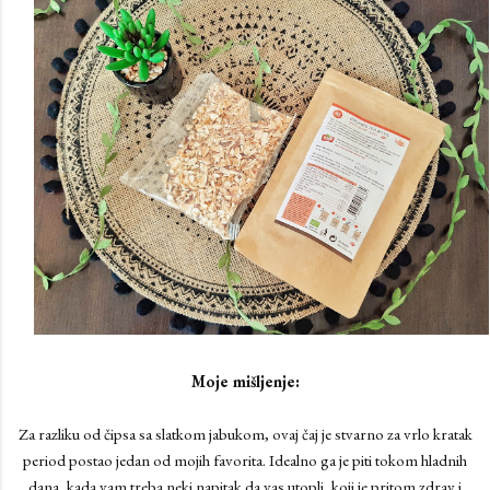
Moje mišljenje:
Za razliku od čipsa sa slatkom jabukom, ovaj čaj je stvarno za vrlo kratak
period postao jedan od mojih favorita. Idealno ga je piti tokom hladnih
dana, kada vam treba neki napitak da vas utopli, koji je pritom zdrav i