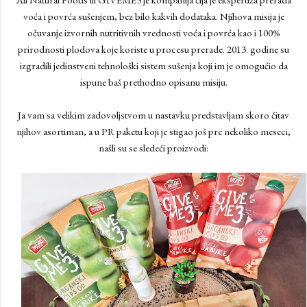
voća i povrća sušenjem, bez bilo kakvih dodataka. Njihova misija je
očuvanje izvornih nutritivnih vrednosti voća i povrća kao i 100%
prirodnosti plodova koje koriste u procesu prerade. 2013. godine su
izgradili jedinstveni tehnološki sistem sušenja koji im je omogućio da
ispune baš prethodno opisanu misiju.
Ja vam sa velikim zadovoljstvom u nastavku predstavljam skoro čitav
njihov asortiman, a u PR paketu koji je stigao još pre nekoliko meseci,
našli su se sledeći proizvodi: