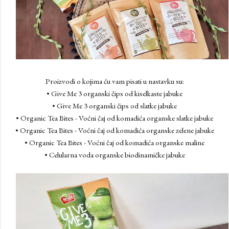
Proizvodi o kojima ću vam pisati u nastavku su:
• Give Me 3 organski čips od kiselkaste jabuke
• Give Me 3 organski čips od slatke jabuke
• Organic Tea Bites - Voćni čaj od komadića organske slatke jabuke
• Organic Tea Bites - Voćni čaj od komadića organske zelene jabuke
• Organic Tea Bites - Voćni čaj od komadića organske maline
• Celularna voda organske biodinamičke jabuke