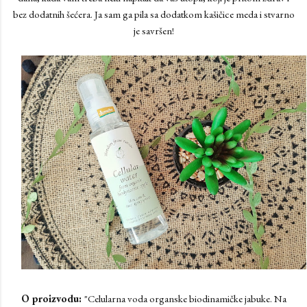
bez dodatnih šećera. Ja sam ga pila sa dodatkom kašičice meda i stvarno
je savršen!
O proizvodu:
"Celularna voda organske biodinamičke jabuke. Na