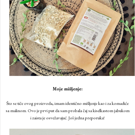
Moje mišljenje:
Što se tiče ovog proizvoda, imam identično mišljenje kao i za komadiće
sa malinom. Ovo je prvi put da sam probala čaj sa kiselkastom jabukom
i zaista je osvežavajuć. Još jedna preporuka!