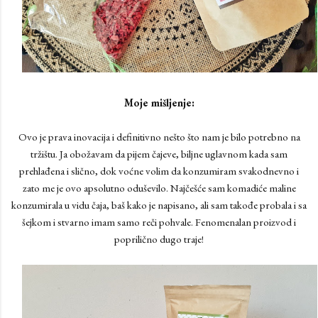
Moje mišljenje:
Ovo je prava inovacija i definitivno nešto što nam je bilo potrebno na
tržištu. Ja obožavam da pijem čajeve, biljne uglavnom kada sam
prehlađena i slično, dok voćne volim da konzumiram svakodnevno i
zato me je ovo apsolutno oduševilo. Najčešće sam komadiće maline
konzumirala u vidu čaja, baš kako je napisano, ali sam takođe probala i sa
šejkom i stvarno imam samo reči pohvale. Fenomenalan proizvod i
poprilično dugo traje!