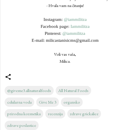
- Hvala vam na čitanju!
Instagram:
@iammilitza
Facebook page:
Iammilitza
Pinterest:
@iammilitza
E-mail: milicastanisicms@gmail.com
Voli vas vaša,
Milica.
@giveme3.allnaturalfoods
All Natural Foods
celularna voda
Give Me 3
organsko
prirodna kozmetika
recenzija
zdrave grickalice
zdrave poslastice