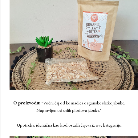
O proizvodu:
"Voćni čaj od komadića organske slatke jabuke.
Napravljen od celih plodova jabuke."
Upotreba: identična kao kod ostalih čajeva iz ove kategorije.