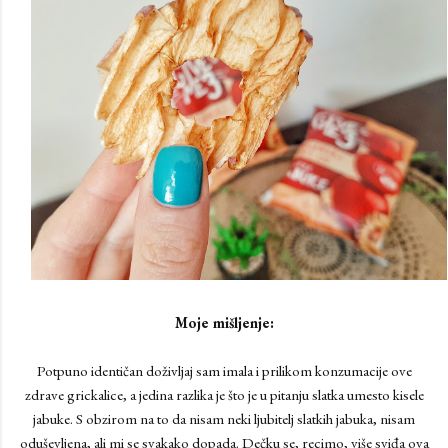
Moje mišljenje:
Potpuno identičan doživljaj sam imala i prilikom konzumacije ove
zdrave grickalice, a jedina razlika je što je u pitanju slatka umesto kisele
jabuke. S obzirom na to da nisam neki ljubitelj slatkih jabuka, nisam
oduševljena, ali mi se svakako dopada. Dečku se, recimo, više sviđa ova