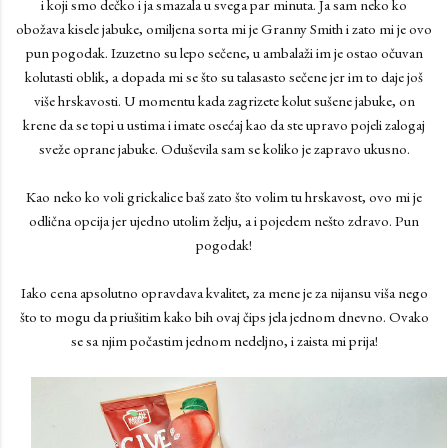
i koji smo dečko i ja smazala u svega par minuta. Ja sam neko ko
obožava kisele jabuke, omiljena sorta mi je Granny Smith i zato mi je ovo
pun pogodak. Izuzetno su lepo sečene, u ambalaži im je ostao očuvan
kolutasti oblik, a dopada mi se što su talasasto sečene jer im to daje još
više hrskavosti. U momentu kada zagrizete kolut sušene jabuke, on
krene da se topi u ustima i imate osećaj kao da ste upravo pojeli zalogaj
sveže oprane jabuke. Oduševila sam se koliko je zapravo ukusno.
Kao neko ko voli grickalice baš zato što volim tu hrskavost, ovo mi je
odlična opcija jer ujedno utolim želju, a i pojedem nešto zdravo. Pun
pogodak!
Iako cena apsolutno opravdava kvalitet, za mene je za nijansu viša nego
što to mogu da priušitim kako bih ovaj čips jela jednom dnevno. Ovako
se sa njim počastim jednom nedeljno, i zaista mi prija!