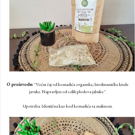
O proizvodu:
"Voćni čaj od komadića organske, biodinamičke kisele
javuke. Napravljen od celih plodova jabuke."
Upotreba: Identična kao kod komadića sa malinom.