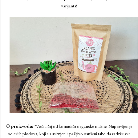
varijanta!
O proizvodu:
"Voćni čaj od komadića organske maline. Napravljen je
od celih plodova, koji su usitnjeni i pažljivo osušeni tako da zadrže sve