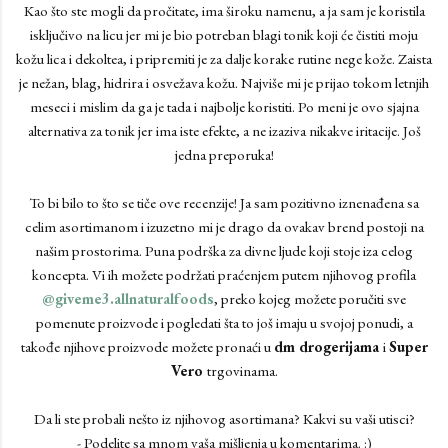
Kao što ste mogli da pročitate, ima široku namenu, a ja sam je koristila
isključivo na licu jer mi je bio potreban blagi tonik koji će čistiti moju
kožu lica i dekoltea, i pripremiti je za dalje korake rutine nege kože. Zaista
je nežan, blag, hidrira i osvežava kožu. Najviše mi je prijao tokom letnjih
meseci i mislim da ga je tada i najbolje koristiti. Po meni je ovo sjajna
alternativa za tonik jer ima iste efekte, a ne izaziva nikakve iritacije. Još
jedna preporuka!
To bi bilo to što se tiče ove recenzije! Ja sam pozitivno iznenađena sa
celim asortimanom i izuzetno mi je drago da ovakav brend postoji na
našim prostorima. Puna podrška za divne ljude koji stoje iza celog
koncepta. Vi ih možete podržati praćenjem putem njihovog profila
@giveme3.allnaturalfoods
, preko kojeg možete poručiti sve
pomenute proizvode i pogledati šta to još imaju u svojoj ponudi, a
takođe njihove proizvode možete pronaći u
dm drogerijama
i
Super
Vero
trgovinama.
Da li ste probali nešto iz njihovog asortimana? Kakvi su vaši utisci?
- Podelite sa mnom vaša mišljenja u komentarima. :)