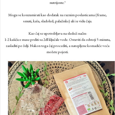
nutrijente."
Mogu se konzumirati kao dodatak na raznim poslasticama (frame,
smuti, kaša, sladoled, palačinke) ali i u vidu čaja.
Kao čaj se upotrebljava na sledeći način:
1-2 kašičice mase preliti sa 2dl ključale vode. Ostaviti da odstoji 5 minuta,
zasladiti po želji. Nakon toga čaj procediti, a natopljene komadiće voća
možete pojesti.