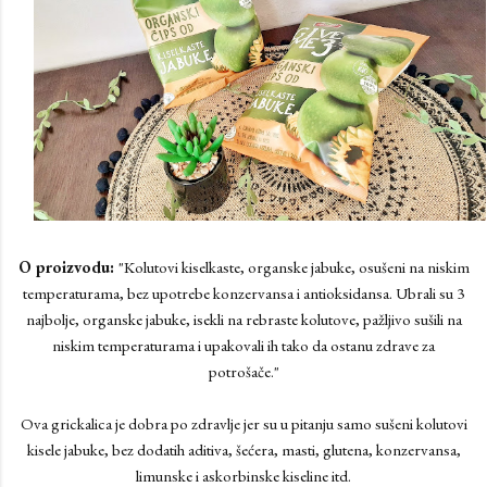
O proizvodu:
"Kolutovi kiselkaste, organske jabuke, osušeni na niskim
temperaturama, bez upotrebe konzervansa i antioksidansa. Ubrali su 3
najbolje, organske jabuke, isekli na rebraste kolutove, pažljivo sušili na
niskim temperaturama i upakovali ih tako da ostanu zdrave za
potrošače."
Ova grickalica je dobra po zdravlje jer su u pitanju samo sušeni kolutovi
kisele jabuke, bez dodatih aditiva, šećera, masti, glutena, konzervansa,
limunske i askorbinske kiseline itd.