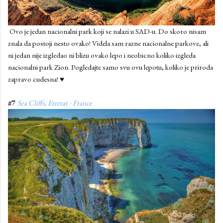
Ovo je jedan nacionalni park koji se nalazi u SAD-u. Do skoro nisam
znala da postoji nesto ovako! Videla sam razne nacionalne parkove, ali
ni jedan nije izgledao ni blizu ovako lepo i neobicno koliko izgleda
nacionalni park Zion. Pogledajte samo svu ovu lepotu, koliko je priroda
zapravo cudesna! ♥
#7
Sea Cliffs, Etretat - France