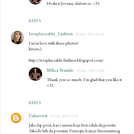
Hvala ti Jovana, slažem se. <33
REPLY
Irreplaceable_fashion
29 July, 2015 16:58
I'm in love with these photos!
kisses;)
http://irreplaceable-fashion.blogspot.com/
Milica Stanišić
29 July, 2015 23:08
Thank you so much. I'm glad that you like it.
<33
REPLY
Unknown
29 July, 2015 21:01
Jako lep post, kao i mesta koje bi ti zelela da posetis.
Takođe bih da posetim Veneciju, koja je fascinantnog