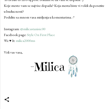
Koje mesto vam se najvise dopada? Koja mesta biste vi voleli da posetite
u buducnosti?
Podelite sa mnom vasa misljenja u komentarima. :*
Instagram:
@milicastanisic00
Facebook page:
Style On First Place
We ♥ It:
milica2000ms
Voli vas vasa,