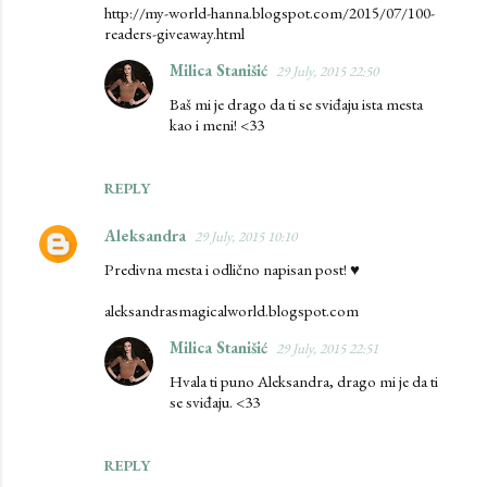
http://my-world-hanna.blogspot.com/2015/07/100-
readers-giveaway.html
Milica Stanišić
29 July, 2015 22:50
Baš mi je drago da ti se sviđaju ista mesta
kao i meni! <33
REPLY
Aleksandra
29 July, 2015 10:10
Predivna mesta i odlično napisan post! ♥
aleksandrasmagicalworld.blogspot.com
Milica Stanišić
29 July, 2015 22:51
Hvala ti puno Aleksandra, drago mi je da ti
se sviđaju. <33
REPLY