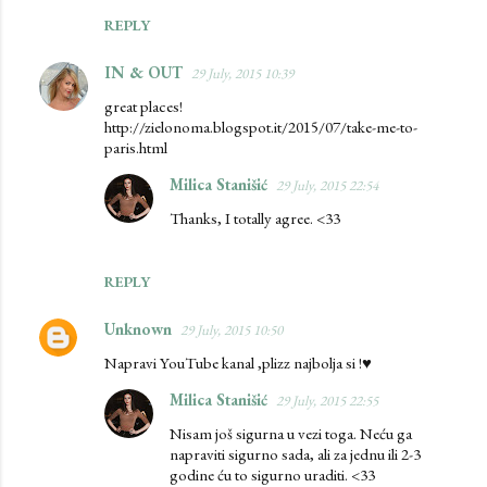
REPLY
IN & OUT
29 July, 2015 10:39
great places!
http://zielonoma.blogspot.it/2015/07/take-me-to-
paris.html
Milica Stanišić
29 July, 2015 22:54
Thanks, I totally agree. <33
REPLY
Unknown
29 July, 2015 10:50
Napravi YouTube kanal ,plizz najbolja si !♥
Milica Stanišić
29 July, 2015 22:55
Nisam još sigurna u vezi toga. Neću ga
napraviti sigurno sada, ali za jednu ili 2-3
godine ću to sigurno uraditi. <33