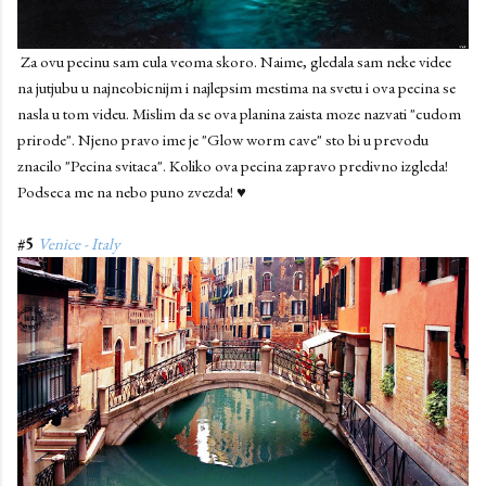
Za ovu pecinu sam cula veoma skoro. Naime, gledala sam neke videe
na jutjubu u najneobicnijm i najlepsim mestima na svetu i ova pecina se
nasla u tom videu. Mislim da se ova planina zaista moze nazvati "cudom
prirode". Njeno pravo ime je "Glow worm cave" sto bi u prevodu
znacilo "Pecina svitaca". Koliko ova pecina zapravo predivno izgleda!
Podseca me na nebo puno zvezda! ♥
#5
Venice - Italy