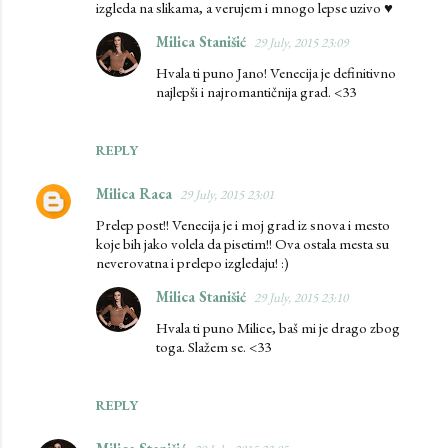
izgleda na slikama, a verujem i mnogo lepse uzivo ♥
Milica Stanišić
29 July, 2015 23:09
Hvala ti puno Jano! Venecija je definitivno
najlepši i najromantičnija grad. <33
REPLY
Milica Raca
29 July, 2015 23:01
Prelep post!! Venecija je i moj grad iz snova i mesto
koje bih jako volela da pisetim!! Ova ostala mesta su
neverovatna i prelepo izgledaju! :)
Milica Stanišić
29 July, 2015 23:10
Hvala ti puno Milice, baš mi je drago zbog
toga. Slažem se. <33
REPLY