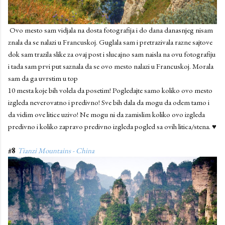
Ovo mesto sam vidjala na dosta fotografija i do dana danasnjeg nisam
znala da se nalazi u Francuskoj. Guglala sam i pretrazivala razne sajtove
dok sam trazila slike za ovaj post i slucajno sam naisla na ovu fotografiju
i tada sam prvi put saznala da se ovo mesto nalazi u Francuskoj. Morala
sam da ga uvrstim u top
10 mesta koje bih volela da posetim! Pogledajte samo koliko ovo mesto
izgleda neverovatno i predivno! Sve bih dala da mogu da odem tamo i
da vidim ove litice uzivo! Ne mogu ni da zamislim koliko ovo izgleda
predivno i koliko zapravo predivno izgleda pogled sa ovih litica/stena. ♥
#8
Tianzi Mountains - China