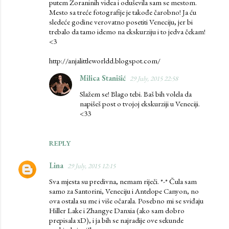
putem Zoraninih videa i oduševila sam se mestom.
Mesto sa treće fotografije je takođe čarobno! Ja ću
sledeće godine verovatno posetiti Veneciju, jer bi
trebalo da tamo idemo na ekskurziju i to jedva čekam!
<3
http://anjalittleworldd.blogspot.com/
Milica Stanišić
29 July, 2015 22:58
Slažem se! Blago tebi. Baš bih volela da
napišeš post o tvojoj ekskurziji u Veneciji.
<33
REPLY
Lina
29 July, 2015 12:15
Sva mjesta su predivna, nemam riječi. *-* Čula sam
samo za Santorini, Veneciju i Antelope Canyon, no
ova ostala su me i više očarala. Posebno mi se sviđaju
Hiller Lake i Zhangye Danxia (ako sam dobro
prepisala xD), i ja bih se najradije ove sekunde