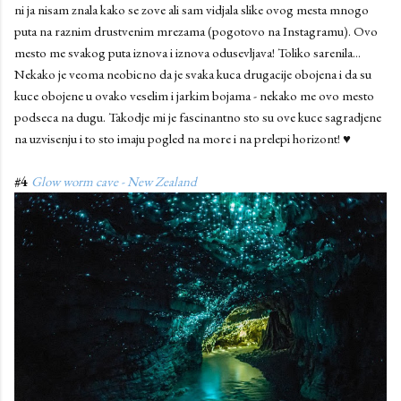
ni ja nisam znala kako se zove ali sam vidjala slike ovog mesta mnogo
puta na raznim drustvenim mrezama (pogotovo na Instagramu). Ovo
mesto me svakog puta iznova i iznova odusevljava! Toliko sarenila...
Nekako je veoma neobicno da je svaka kuca drugacije obojena i da su
kuce obojene u ovako veselim i jarkim bojama - nekako me ovo mesto
podseca na dugu. Takodje mi je fascinantno sto su ove kuce sagradjene
na uzvisenju i to sto imaju pogled na more i na prelepi horizont! ♥
#4
Glow worm cave - New Zealand