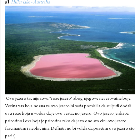
#1
Hiller lake - Australia
Ovo jezero tacnije zovu "roze jezero" zbog njegove neverovatne boje.
Vecina vas koja ne zna za ovo jezero bi sada pomislila da su ljudi dodali
ovu roze boju u vodu i da je ovo vestacno jezero. Ovo jezero je skroz
prirodno i ova boja je prirodna tako da je to ono sto cini ovo jezero
fascinantim i neobicnim. Definitivno bi volela da posetim ovo jezero sto
pre! :)