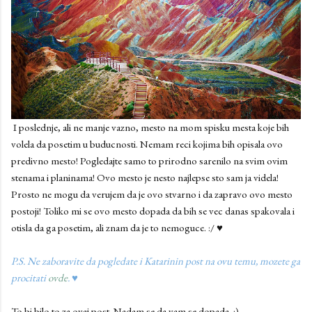
I poslednje, ali ne manje vazno, mesto na mom spisku mesta koje bih
volela da posetim u buducnosti. Nemam reci kojima bih opisala ovo
predivno mesto! Pogledajte samo to prirodno sarenilo na svim ovim
stenama i planinama! Ovo mesto je nesto najlepse sto sam ja videla!
Prosto ne mogu da verujem da je ovo stvarno i da zapravo ovo mesto
postoji! Toliko mi se ovo mesto dopada da bih se vec danas spakovala i
otisla da ga posetim, ali znam da je to nemoguce. :/ ♥
P.S. Ne zaboravite da pogledate i Katarinin post na ovu temu, mozete ga
procitati
ovde
. ♥
To bi bilo to za ovaj post. Nadam se da vam se dopada. :)