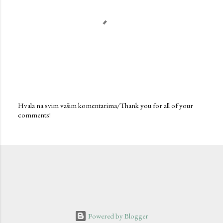
Hvala na svim vašim komentarima/Thank you for all of your
comments!
P
o
s
t
a
C
o
m
m
e
n
Powered by Blogger
t