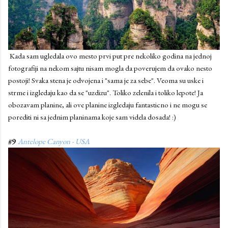
Kada sam ugledala ovo mesto prvi put pre nekoliko godina na jednoj
fotografiji na nekom sajtu nisam mogla da poverujem da ovako nesto
postoji! Svaka stena je odvojena i "sama je za sebe". Veoma su uske i
strme i izgledaju kao da se "uzdizu". Toliko zelenila i toliko lepote! Ja
obozavam planine, ali ove planine izgledaju fantasticno i ne mogu se
porediti ni sa jednim planinama koje sam videla dosada! :)
#9
Antelope Canyon - USA