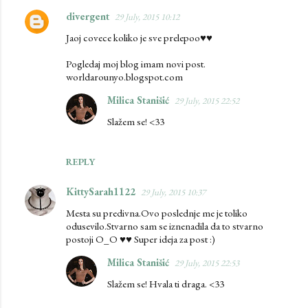
divergent
29 July, 2015 10:12
Jaoj covece koliko je sve prelepoo♥♥
Pogledaj moj blog imam novi post.
worldarounyo.blogspot.com
Milica Stanišić
29 July, 2015 22:52
Slažem se! <33
REPLY
KittySarah1122
29 July, 2015 10:37
Mesta su predivna.Ovo poslednje me je toliko
odusevilo.Stvarno sam se iznenadila da to stvarno
postoji O_O ♥♥ Super ideja za post :)
Milica Stanišić
29 July, 2015 22:53
Slažem se! Hvala ti draga. <33