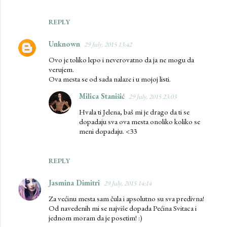
REPLY
Unknown
29 July, 2015 13:42
Ovo je toliko lepo i neverovatno da ja ne mogu da
verujem.
Ova mesta se od sada nalaze i u mojoj listi.
Milica Stanišić
29 July, 2015 23:03
Hvala ti Jelena, baš mi je drago da ti se
dopadaju sva ova mesta onoliko koliko se
meni dopadaju. <33
REPLY
Jasmina Dimitri
29 July, 2015 14:14
Za većinu mesta sam čula i apsolutno su sva predivna!
Od navedenih mi se najviše dopada Pećina Svitaca i
jednom moram da je posetim! :)