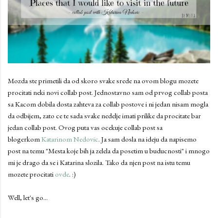
Mozda ste primetili da od skoro svake srede na ovom blogu mozete
procitati neki novi collab post. Jednostavno sam od prvog collab posta
sa Kacom dobila dosta zahteva za collab postove i ni jedan nisam mogla
da odbijem, zato ce te sada svake nedelje imati prilike da procitate bar
jedan collab post. Ovog puta vas ocekuje collab post sa
blogerkom
Katarinom Nedovic
. Ja sam dosla na ideju da napisemo
post na temu "Mesta koje bih ja zelela da posetim u buducnosti" i mnogo
mi je drago da se i Katarina slozila. Tako da njen post na istu temu
mozete procitati
ovde
. :)
Well, let's go...