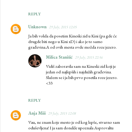
REPLY
Unknown
29 July, 2015 12:05
Ja bih volela da posetim Kineski zid u Kini (pa gde će
drugde biti nego u Kini xD) i ako je to samo
građevina.A od ovih mesta ovde možda roze jezero.
Milica Stanišić
29 July, 2015 22:56
Vidiš zaboravila sam na Kineski zid koji je
jedan od najlepših i najdužih građevina.
Slažem se i ja bih prvo posetila roze jezero.
<33
REPLY
Anja Miii
29 July, 2015 12:08
Vau, ne znam koje mesto je od kog lepše, stvarno sam
oduševljena! I ja sam donekle upoznala Asprovaltu