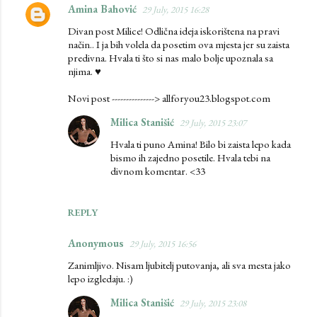
Amina Bahović
29 July, 2015 16:28
Divan post Milice! Odlična ideja iskorištena na pravi
način.. I ja bih volela da posetim ova mjesta jer su zaista
predivna. Hvala ti što si nas malo bolje upoznala sa
njima. ♥
Novi post ---------------> allforyou23.blogspot.com
Milica Stanišić
29 July, 2015 23:07
Hvala ti puno Amina! Bilo bi zaista lepo kada
bismo ih zajedno posetile. Hvala tebi na
divnom komentar. <33
REPLY
Anonymous
29 July, 2015 16:56
Zanimljivo. Nisam ljubitelj putovanja, ali sva mesta jako
lepo izgledaju. :)
Milica Stanišić
29 July, 2015 23:08