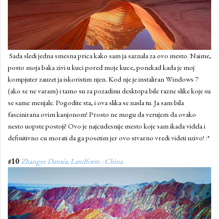
Sada sledi jedna smesna prica kako sam ja saznala za ovo mesto. Naime,
posto moja baka zivi u kuci pored moje kuce, ponekad kada je moj
kompjuter zauzet ja iskoristim njen. Kod nje je instaliran Windows 7
(ako se ne varam) i tamo su za pozadinu desktopa bile razne slike koje su
se same menjale. Pogodite sta, i ova slika se nasla tu. Ja sam bila
fascinirana ovim kanjonom! Prosto ne mogu da verujem da ovako
nesto uopste postoji! Ovo je najcudesnije mesto koje sam ikada videla i
definitivno cu morati da ga posetim jer ovo stvarno vredi videti uzivo! :*
#10
Zhangye Danxia, Landform - China