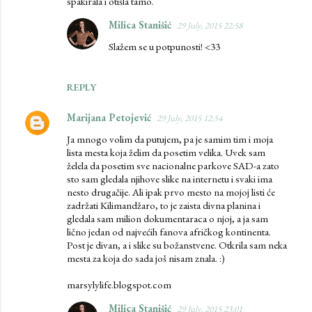
spakirala i otišla tamo.
Milica Stanišić
29 July, 2015 22:58
Slažem se u potpunosti! <33
REPLY
Marijana Petojević
29 July, 2015 12:54
Ja mnogo volim da putujem, pa je samim tim i moja
lista mesta koja želim da posetim velika. Uvek sam
želela da posetim sve nacionalne parkove SAD-a zato
sto sam gledala njihove slike na internetu i svaki ima
nesto drugačije. Ali ipak prvo mesto na mojoj listi će
zadržati Kilimandžaro, to je zaista divna planina i
gledala sam milion dokumentaraca o njoj, a ja sam
lično jedan od najvećih fanova afričkog kontinenta.
Post je divan, a i slike su božanstvene. Otkrila sam neka
mesta za koja do sada još nisam znala. :)
marsylylife.blogspot.com
Milica Stanišić
29 July, 2015 23:01