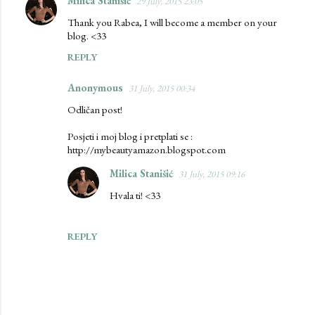
Milica Stanišić
29 July, 2015 23:05
Thank you Rabea, I will become a member on your
blog. <33
REPLY
Anonymous
31 July, 2015 00:34
Odličan post!
Posjeti i moj blog i pretplati se :
http://mybeautyamazon.blogspot.com
Milica Stanišić
31 July, 2015 09:16
Hvala ti! <33
REPLY