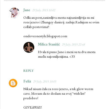
Jane
29 July, 2015 10:02
C
Odlican post,zanimljiva mesta najzanimljivija su mi
o
roze jezero i Zhangey danix tj. zadnje.Radujem se svim
m
collab postovima!!
m
oneloveonestyle.blogspot.com
e
Milica Stanišić
29 July, 2015 22:48
n
Hvala ti puno Jano i meni su ta dva mesta
t
među najomiljenijima. <33
s
REPLY
Feliz
29 July, 2015 10:03
Nikad nisam čula za rozo jezero, a tek glow worm
cave. Moram da to dodam na svoj "wish list"
predobro!
GIVEAWAY!