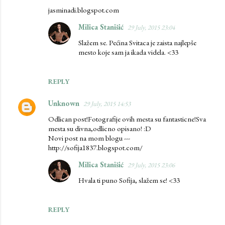
jasminadi.blogspot.com
Milica Stanišić
29 July, 2015 23:04
Slažem se. Pećina Svitaca je zaista najlepše
mesto koje sam ja ikada videla. <33
REPLY
Unknown
29 July, 2015 14:53
Odlican post!Fotografije ovih mesta su fantasticne!Sva
mesta su divna,odlicno opisano! :D
Novi post na mom blogu ---
http://sofija1837.blogspot.com/
Milica Stanišić
29 July, 2015 23:06
Hvala ti puno Sofija, slažem se! <33
REPLY