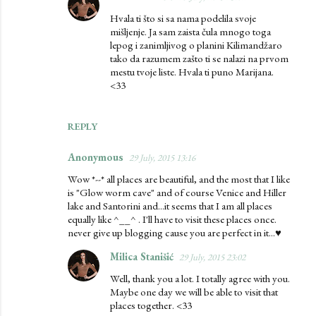
Hvala ti što si sa nama podelila svoje
mišljenje. Ja sam zaista čula mnogo toga
lepog i zanimljivog o planini Kilimandžaro
tako da razumem zašto ti se nalazi na prvom
mestu tvoje liste. Hvala ti puno Marijana.
<33
REPLY
Anonymous
29 July, 2015 13:16
Wow *--* all places are beautiful, and the most that I like
is "Glow worm cave" and of course Venice and Hiller
lake and Santorini and...it seems that I am all places
equally like ^__^ . I'll have to visit these places once.
never give up blogging cause you are perfect in it...♥
Milica Stanišić
29 July, 2015 23:02
Well, thank you a lot. I totally agree with you.
Maybe one day we will be able to visit that
places together. <33