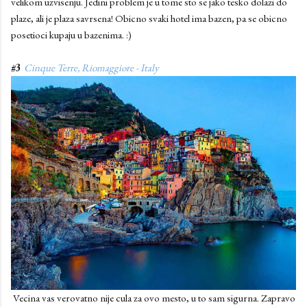
velikom uzvisenju. Jedini problem je u tome sto se jako tesko dolazi do
plaze, ali je plaza savrsena! Obicno svaki hotel ima bazen, pa se obicno
posetioci kupaju u bazenima. :)
#3
Cinque Terre, Riomaggiore - Italy
Vecina vas verovatno nije cula za ovo mesto, u to sam sigurna. Zapravo