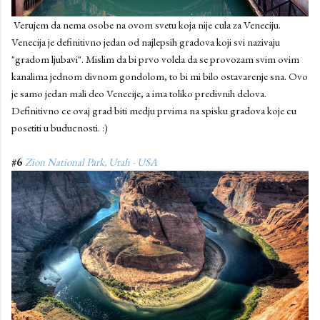
Verujem da nema osobe na ovom svetu koja nije cula za Veneciju.
Venecija je definitivno jedan od najlepsih gradova koji svi nazivaju
"gradom ljubavi". Mislim da bi prvo volela da se provozam svim ovim
kanalima jednom divnom gondolom, to bi mi bilo ostavarenje sna. Ovo
je samo jedan mali deo Venecije, a ima toliko predivnih delova.
Definitivno ce ovaj grad biti medju prvima na spisku gradova koje cu
posetiti u buducnosti. :)
#6
Zion National Park, Utah - USA