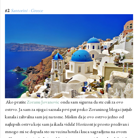
#2
Santorini - Greece
Ako pratite
Zoranu Jovanovic
onda sam sigurna da ste culi za ovo
ostrvo. Ja sam za njega i saznala prvi put preko Zoraninog bloga i jutjub
kanala i zahvalna sam joj na tome. Mislim da je ovo ostrvo jedno od
najlepsih ostrva koje sam ja ikada videla! Horizont je prosto predivan i
mnogo mi se dopada sto su vecina hotela i kuca sagradjena na ovom