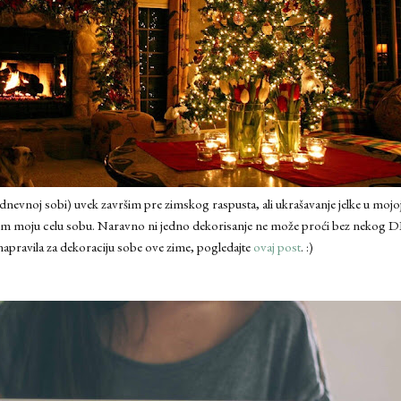
 u dnevnoj sobi) uvek završim pre zimskog raspusta, ali ukrašavanje jelke u mojo
im moju celu sobu. Naravno ni jedno dekorisanje ne može proći bez nekog DIY 
 napravila za dekoraciju sobe ove zime, pogledajte
ovaj post
. :)