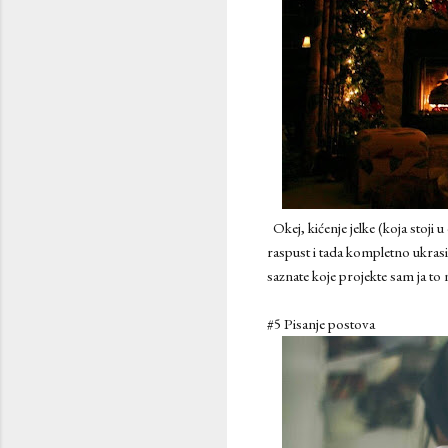
Okej, kićenje jelke (koja stoji
raspust i tada kompletno ukras
saznate koje projekte sam ja to
#5 Pisanje postova