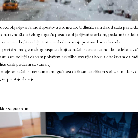
spored objavljivanja mojih postova promenio. Odlučila sam da od sada pa na da
je naravno škola i zbog toga ću postove objavljivati utorkom, petkom i nedel
metati i da ćete i dalje nastaviti da čitate moje postove kao i do sada.
o prvi deo mog zimskog raspusta koji će nažalost trajati samo do nedelje, a v
ostu sam odlučila da vam pokažem nekoliko stvarčica koje ja obožavam da radi
iku da ih podelim sa vama. :)
 moje jer nažalost nemam tu mogućnost da ih sama uslikam s obzirom da sve fo
ne prestaje da veje.
okice sa puterom