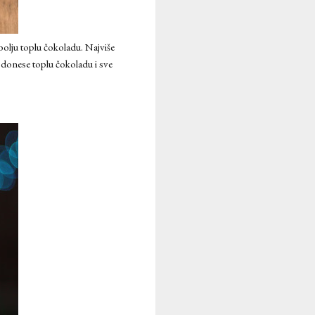
olju toplu čokoladu. Najviše
donese toplu čokoladu i sve