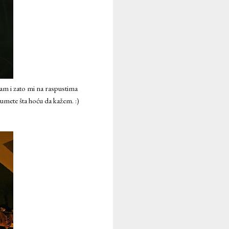
am i zato mi na raspustima
zumete šta hoću da kažem. :)