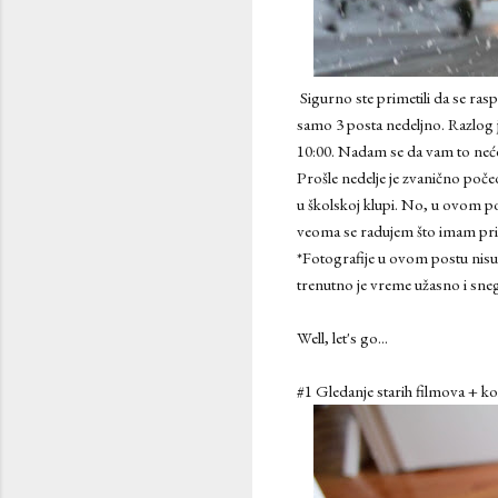
Sigurno ste primetili da se ra
samo 3 posta nedeljno. Razlog 
10:00. Nadam se da vam to neće s
Prošle nedelje je zvanično poče
u školskoj klupi. No, u ovom p
veoma se radujem što imam pril
*Fotografije u ovom postu nisu
trenutno je vreme užasno i sneg 
Well, let's go...
#1 Gledanje starih filmova + k