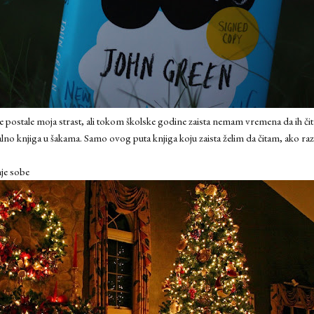
 postale moja strast, ali tokom školske godine zaista nemam vremena da ih čit
talno knjiga u šakama. Samo ovog puta knjiga koju zaista želim da čitam, ako ra
nje sobe