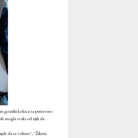
im gomilu kokica sa puterom i
ih mogla svaki od njih da
ajde da se volimo", "Žikina