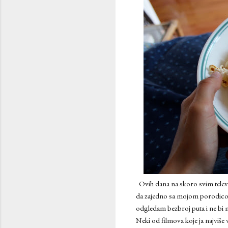
Ovih dana na skoro svim televi
da zajedno sa mojom porodicom 
odgledam bezbroj puta i ne bi m
Neki od filmova koje ja najviše 