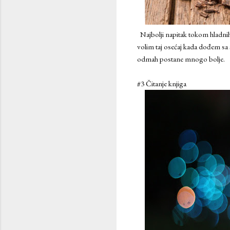
Najbolji napitak tokom hladnih
volim taj osećaj kada dođem sa
odmah postane mnogo bolje.
#3 Čitanje knjiga