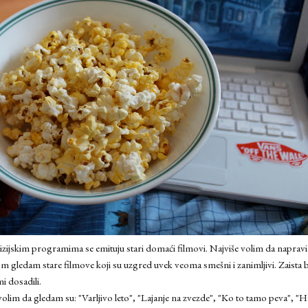
zijskim programima se emituju stari domaći filmovi. Najviše volim da naprav
gledam stare filmove koji su uzgred uvek veoma smešni i zanimljivi. Zaista b
i dosadili.
volim da gledam su: "Varljivo leto", "Lajanje na zvezde", "Ko to tamo peva", "H