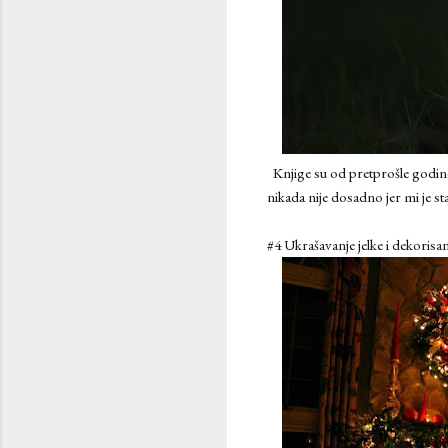
Knjige su od pretprošle godine
nikada nije dosadno jer mi je s
#4 Ukrašavanje jelke i dekorisa