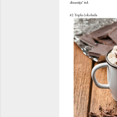
dinastija" itd.
#2 Topla čokolada