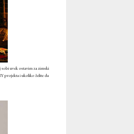
j sobi uvek ostavim za zimski
projekta i ukoliko želite da