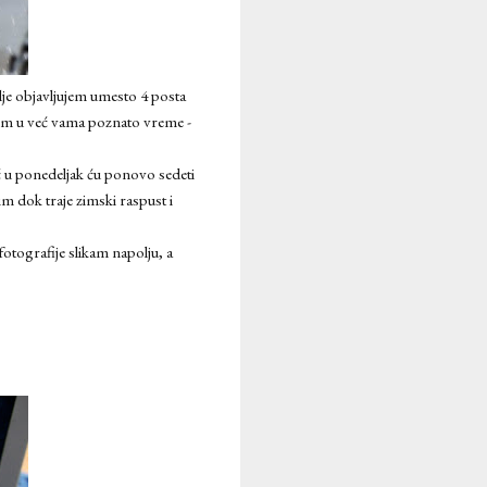
lje objavljujem umesto 4 posta
jom u već vama poznato vreme -
eć u ponedeljak ću ponovo sedeti
m dok traje zimski raspust i
tografije slikam napolju, a