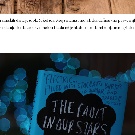
 zimskih dana je topla čokolada. Moja mama i moja baka definitivno prave najb
 sankanja i kada sam sva mokra i kada mi je hladno i onda mi moja mama/baka 