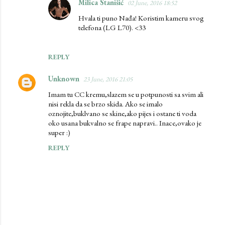
Milica Stanišić
02 June, 2016 18:52
Hvala ti puno Nađa! Koristim kameru svog
telefona (LG L70). <33
REPLY
Unknown
23 June, 2016 21:05
Imam tu CC kremu,slazem se u potpunosti sa svim ali
nisi rekla da se brzo skida. Ako se imalo
oznojite,buklvano se skine,ako pijes i ostane ti voda
oko usana bukvalno se frape napravi.. Inace,ovako je
super :)
REPLY