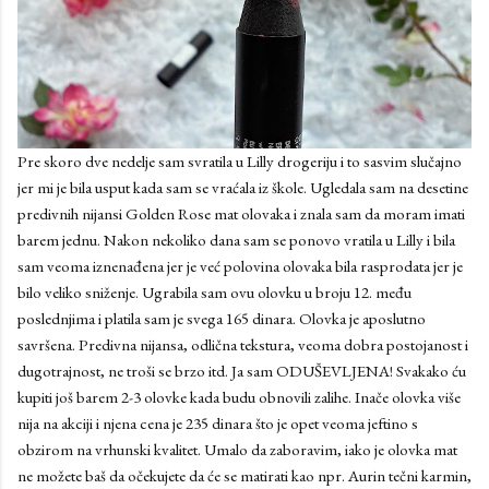
Pre skoro dve nedelje sam svratila u Lilly drogeriju i to sasvim slučajno
jer mi je bila usput kada sam se vraćala iz škole. Ugledala sam na desetine
predivnih nijansi Golden Rose mat olovaka i znala sam da moram imati
barem jednu. Nakon nekoliko dana sam se ponovo vratila u Lilly i bila
sam veoma iznenađena jer je već polovina olovaka bila rasprodata jer je
bilo veliko sniženje. Ugrabila sam ovu olovku u broju 12. među
poslednjima i platila sam je svega 165 dinara. Olovka je aposlutno
savršena. Predivna nijansa, odlična tekstura, veoma dobra postojanost i
dugotrajnost, ne troši se brzo itd. Ja sam ODUŠEVLJENA! Svakako ću
kupiti još barem 2-3 olovke kada budu obnovili zalihe. Inače olovka više
nija na akciji i njena cena je 235 dinara što je opet veoma jeftino s
obzirom na vrhunski kvalitet. Umalo da zaboravim, iako je olovka mat
ne možete baš da očekujete da će se matirati kao npr. Aurin tečni karmin,