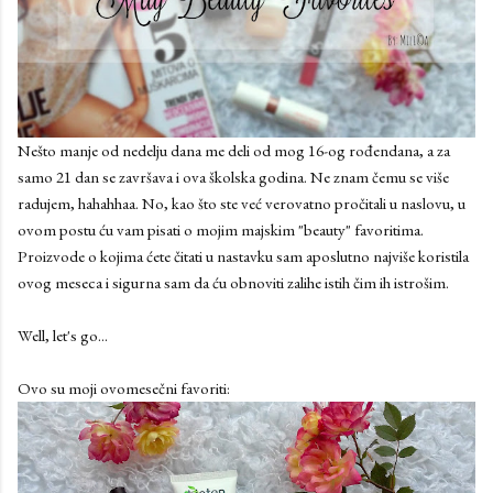
Nešto manje od nedelju dana me deli od mog 16-og rođendana, a za
samo 21 dan se završava i ova školska godina. Ne znam čemu se više
radujem, hahahhaa. No, kao što ste već verovatno pročitali u naslovu, u
ovom postu ću vam pisati o mojim majskim "beauty" favoritima.
Proizvode o kojima ćete čitati u nastavku sam aposlutno najviše koristila
ovog meseca i sigurna sam da ću obnoviti zalihe istih čim ih istrošim.
Well, let's go...
Ovo su moji ovomesečni favoriti: