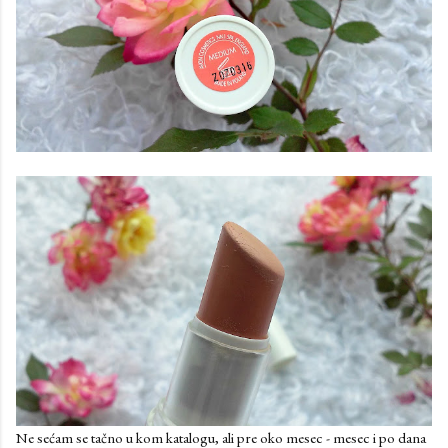
Ne sećam se tačno u kom katalogu, ali pre oko mesec - mesec i po dana