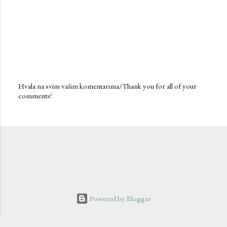
Hvala na svim vašim komentarima/Thank you for all of your
comments!
P
o
s
t
a
C
o
m
m
e
n
Powered by Blogger
t