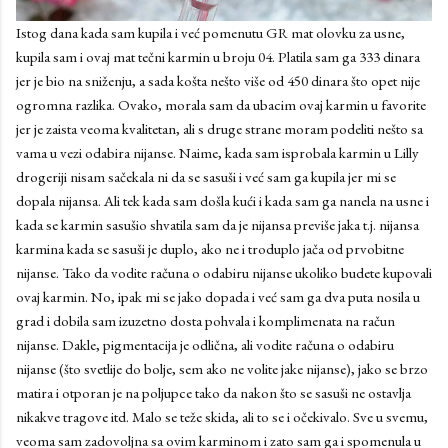
Istog dana kada sam kupila i već pomenutu GR mat olovku za usne,
kupila sam i ovaj mat tečni karmin u broju 04. Platila sam ga 333 dinara
jer je bio na sniženju, a sada košta nešto više od 450 dinara što opet nije
ogromna razlika. Ovako, morala sam da ubacim ovaj karmin u favorite
jer je zaista veoma kvalitetan, ali s druge strane moram podeliti nešto sa
vama u vezi odabira nijanse. Naime, kada sam isprobala karmin u Lilly
drogeriji nisam sačekala ni da se sasuši i već sam ga kupila jer mi se
dopala nijansa. Ali tek kada sam došla kući i kada sam ga nanela na usne i
kada se karmin sasušio shvatila sam da je nijansa previše jaka t.j. nijansa
karmina kada se sasuši je duplo, ako ne i troduplo jača od prvobitne
nijanse. Tako da vodite računa o odabiru nijanse ukoliko budete kupovali
ovaj karmin. No, ipak mi se jako dopada i već sam ga dva puta nosila u
grad i dobila sam izuzetno dosta pohvala i komplimenata na račun
nijanse. Dakle, pigmentacija je odlična, ali vodite računa o odabiru
nijanse (što svetlije do bolje, sem ako ne volite jake nijanse), jako se brzo
matira i otporan je na poljupce tako da nakon što se sasuši ne ostavlja
nikakve tragove itd. Malo se teže skida, ali to se i očekivalo. Sve u svemu,
veoma sam zadovoljna sa ovim karminom i zato sam ga i spomenula u