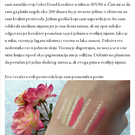
sam naručila ovaj ColorTrend korektor u stiku iz AVON-a. Čini mi se da
sam ga platila negde oko 200 dinara što je stvarno jeftino s obzirom na
sam kvalitet proizvoda. Jedinu grešku koju sam napravila je to što sam
odabrala medium nijansu jer je ona dosta tamna, ali mi opet nekako
odgovara jer korektor pomešam sa još jednim u svetlijoj nijansi. Iako je
u stiku, veoma je lagane teksture i veoma se lako nanosi. Prikriva sve
nedostatke i to u jednom sloju. Veoma je dugotrajan, ne useca se u one
sitne linijice ispod oka i pigmentacija mu je odlična. Definitivno planiram
da poručim još jedan sledećeg meseca, ali ovoga puta u svetlijoj nijansi.
Evo i svačeva svih proizvoda koje sam pomenula u postu: