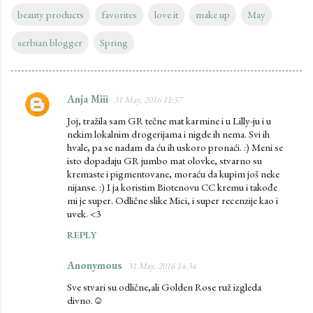
beauty products
favorites
love it
make up
May
serbian blogger
Spring
Anja Miii
31 May, 2016 11:37
C
Joj, tražila sam GR tečne mat karmine i u Lilly-ju i u
o
nekim lokalnim drogerijama i nigde ih nema. Svi ih
m
hvale, pa se nadam da ću ih uskoro pronaći. :) Meni se
isto dopadaju GR jumbo mat olovke, stvarno su
m
kremaste i pigmentovane, moraću da kupim još neke
e
nijanse. :) I ja koristim Biotenovu CC kremu i takođe
mi je super. Odlične slike Mici, i super recenzije kao i
n
uvek. <3
t
REPLY
s
Anonymous
31 May, 2016 14:34
Sve stvari su odlične,ali Golden Rose ruž izgleda
divno.☺