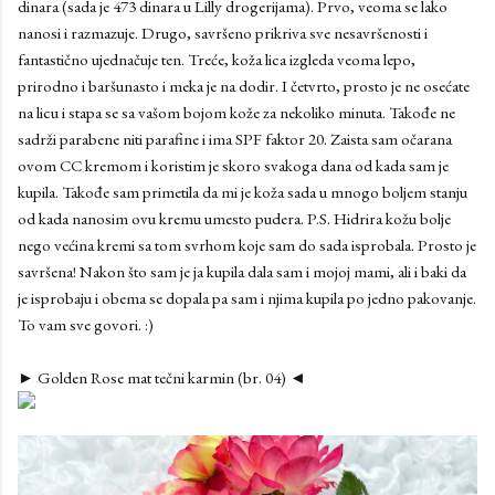
dinara (sada je 473 dinara u Lilly drogerijama). Prvo, veoma se lako
nanosi i razmazuje. Drugo, savršeno prikriva sve nesavršenosti i
fantastično ujednačuje ten. Treće, koža lica izgleda veoma lepo,
prirodno i baršunasto i meka je na dodir. I četvrto, prosto je ne osećate
na licu i stapa se sa vašom bojom kože za nekoliko minuta. Takođe ne
sadrži parabene niti parafine i ima SPF faktor 20. Zaista sam očarana
ovom CC kremom i koristim je skoro svakoga dana od kada sam je
kupila. Takođe sam primetila da mi je koža sada u mnogo boljem stanju
od kada nanosim ovu kremu umesto pudera. P.S. Hidrira kožu bolje
nego većina kremi sa tom svrhom koje sam do sada isprobala. Prosto je
savršena! Nakon što sam je ja kupila dala sam i mojoj mami, ali i baki da
je isprobaju i obema se dopala pa sam i njima kupila po jedno pakovanje.
To vam sve govori. :)
► Golden Rose mat tečni karmin (br. 04) ◄