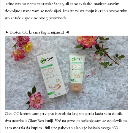
jednostavno nema teoretske šanse, ali će se svakako matirati sasvim
dovoljno i usne vam se neće sijati. Imaete zaista moju iskrenu preporuku
što se tiče kupovine ovog proizvoda.
► Bioten CC krema (light nijansa) ◄
Ovu CC kremu sam prvi put isprobala krajem aprila kada sam dobila
dva uzorka u GlamBox kutiji. Već na prvo nanošenje sam se oduševila pa
sam morala da kupim i full size pakovanje koje je koštalo svega 433