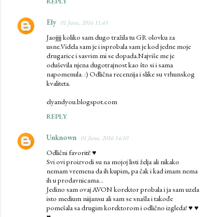
REPLY
Ely
01 June, 2016 11:45
Jaojjjj koliko sam dugo tražila tu GR olovku za
usne.Videla sam je i isprobala sam je kod jedne moje
drugarice i sasvim mi se dopada.Najviše me je
oduševila njena dugotrajnost kao što si i sama
napomenula. :) Odlična recenzija i slike su vrhunskog
kvaliteta.
elyandyou.blogspot.com
REPLY
Unknown
01 June, 2016 14:10
Odlični favoriti! ♥
Svi ovi proizvodi su na mojoj listi želja ali nikako
nemam vremena da ih kupim, pa čak i kad imam nema
ih u prodavnicama...
Jedino sam ovaj AVON korektor probala i ja sam uzela
isto medium niijansu ali sam se snašla i takođe
pomešala sa drugim korektorom i odlično izgleda! ♥ ♥
♥