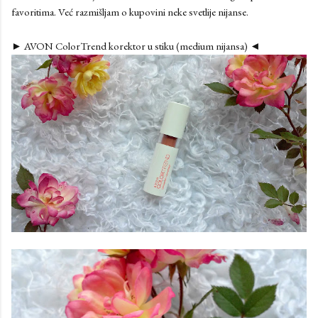
favoritima. Već razmišljam o kupovini neke svetlije nijanse.
► AVON ColorTrend korektor u stiku (medium nijansa) ◄