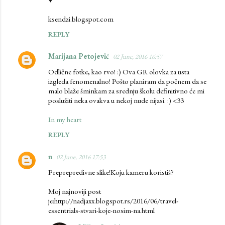
ksendzi.blogspot.com
REPLY
Marijana Petojević
02 June, 2016 16:57
Odlične fotke, kao rvo! :) Ova GR olovka za usta
izgleda fenomenalno! Pošto planiram da počnem da se
malo blaže šminkam za srednju školu definitivno će mi
poslužiti neka ovakva u nekoj nude nijasi. :) <33
In my heart
REPLY
n
02 June, 2016 17:53
Preprepredivne slike!Koju kameru koristiš?
Moj najnoviji post
je:http://nadjaxx.blogspot.rs/2016/06/travel-
essentrials-stvari-koje-nosim-na.html