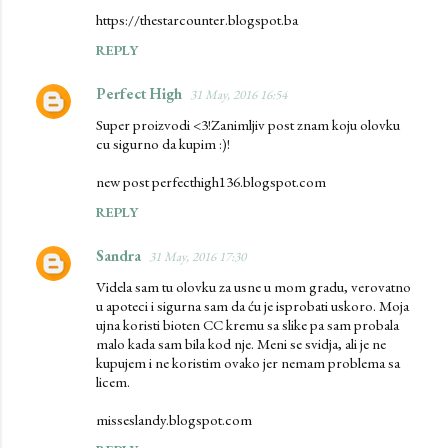
https://thestarcounter.blogspot.ba
REPLY
Perfect High
31 May, 2016 16:54
Super proizvodi <3!Zanimljiv post znam koju olovku
cu sigurno da kupim :)!
new post perfecthigh136.blogspot.com
REPLY
Sandra
31 May, 2016 17:30
Videla sam tu olovku za usne u mom gradu, verovatno
u apoteci i sigurna sam da ću je isprobati uskoro. Moja
ujna koristi bioten CC kremu sa slike pa sam probala
malo kada sam bila kod nje. Meni se svidja, ali je ne
kupujem i ne koristim ovako jer nemam problema sa
licem.
misseslandy.blogspot.com