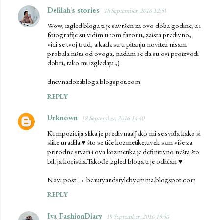
Delilah's stories
18 September, 2016 12:51
Wow, izgled bloga ti je savršen za ovo doba godine, a i
fotografije su vidim u tom fazonu, zaista predivno,
vidi se tvoj trud, a kada su u pitanju noviteti nisam
probala ništa od ovoga, nadam se da su ovi proizvodi
dobri, tako mi izgledaju ;)
dnevnadozabloga.blogspot.com
REPLY
Unknown
18 September, 2016 14:40
Kompozicija slika je predivnaa!Jako mi se sviđa kako si
slike uradila ♥ što se tiče kozmetike,uvek sam više za
prirodne stvari i ova kozmetika je definitivno nešta što
bih ja koristila.Takođe izgled bloga ti je odličan ♥
Novi post → beautyandstylebyemma.blogspot.com
REPLY
Iva FashionDiary
18 September, 2016 15:56