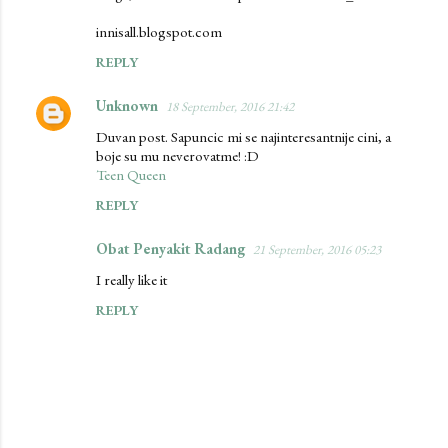
innisall.blogspot.com
REPLY
Unknown
18 September, 2016 21:42
Duvan post. Sapuncic mi se najinteresantnije cini, a
boje su mu neverovatme! :D
Teen Queen
REPLY
Obat Penyakit Radang
21 September, 2016 05:23
I really like it
REPLY