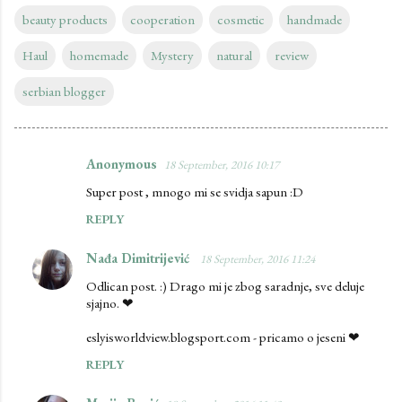
beauty products
cooperation
cosmetic
handmade
Haul
homemade
Mystery
natural
review
serbian blogger
Anonymous
18 September, 2016 10:17
C
Super post , mnogo mi se svidja sapun :D
o
REPLY
m
m
Nađa Dimitrijević
18 September, 2016 11:24
e
Odlican post. :) Drago mi je zbog saradnje, sve deluje
n
sjajno. ❤
t
eslyisworldview.blogsport.com - pricamo o jeseni ❤
s
REPLY