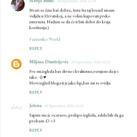
Marija Bunić
18 September, 2016 11:49
Stvari se čine baš dobre, šteta šta taj brend nisam
vidjela u Hrvatskoj, a ne volim kupovati preko
interneta. Nadam se da će ti biti dobri do kraja
korištenja:)
Fantastiko World
REPLY
Miljana Dimitrijevic
18 September, 2016 12:21
Sve mi izgleda bas divno i kvalitetno,verujem da je i
tako. ☺♥
Novi izgled bloga ti je jako lep,bas mi se svidja.
REPLY
Jelena
18 September, 2016 12:24
Sapun me je ocaraoo, prelepo izgleda, zelela bih da ga
probam :D <3
REPLY