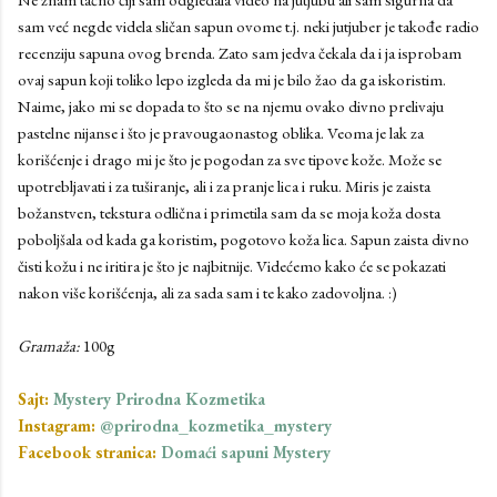
sam već negde videla sličan sapun ovome t.j. neki jutjuber je takođe radio
recenziju sapuna ovog brenda. Zato sam jedva čekala da i ja isprobam
ovaj sapun koji toliko lepo izgleda da mi je bilo žao da ga iskoristim.
Naime, jako mi se dopada to što se na njemu ovako divno prelivaju
pastelne nijanse i što je pravougaonastog oblika. Veoma je lak za
korišćenje i drago mi je što je pogodan za sve tipove kože. Može se
upotrebljavati i za tuširanje, ali i za pranje lica i ruku. Miris je zaista
božanstven, tekstura odlična i primetila sam da se moja koža dosta
poboljšala od kada ga koristim, pogotovo koža lica. Sapun zaista divno
čisti kožu i ne iritira je što je najbitnije. Videćemo kako će se pokazati
nakon više korišćenja, ali za sada sam i te kako zadovoljna. :)
Gramaža:
100g
Sajt:
Mystery Prirodna Kozmetika
Instagram:
@prirodna_kozmetika_mystery
Facebook stranica:
Domaći sapuni Mystery