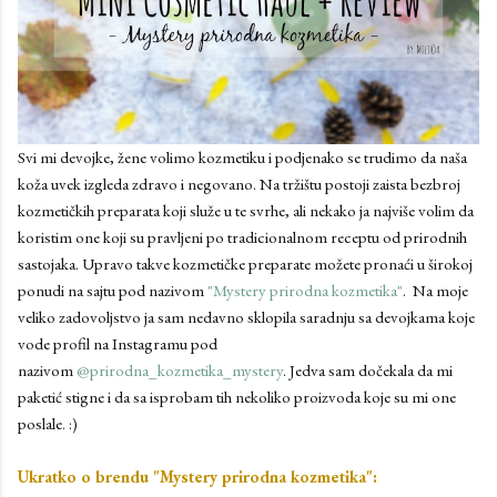
Svi mi devojke, žene volimo kozmetiku i podjenako se trudimo da naša
koža uvek izgleda zdravo i negovano. Na tržištu postoji zaista bezbroj
kozmetičkih preparata koji služe u te svrhe, ali nekako ja najviše volim da
koristim one koji su pravljeni po tradicionalnom receptu od prirodnih
sastojaka. Upravo takve kozmetičke preparate možete pronaći u širokoj
ponudi na sajtu pod nazivom
"Mystery prirodna kozmetika"
. Na moje
veliko zadovoljstvo ja sam nedavno sklopila saradnju sa devojkama koje
vode profil na Instagramu pod
nazivom
@prirodna_kozmetika_mystery
. Jedva sam dočekala da mi
paketić stigne i da sa isprobam tih nekoliko proizvoda koje su mi one
poslale. :)
Ukratko o brendu "Mystery prirodna kozmetika":