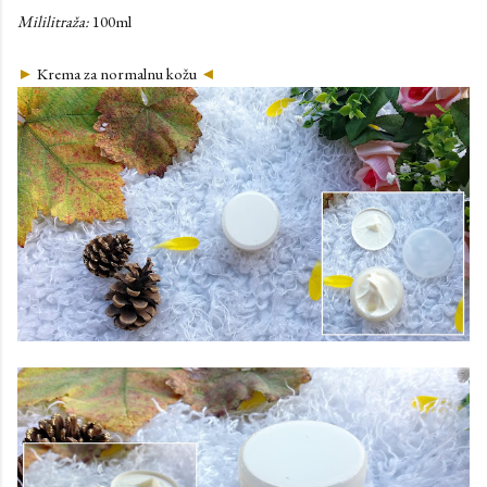
Mililitraža:
100ml
►
Krema za normalnu kožu
◄