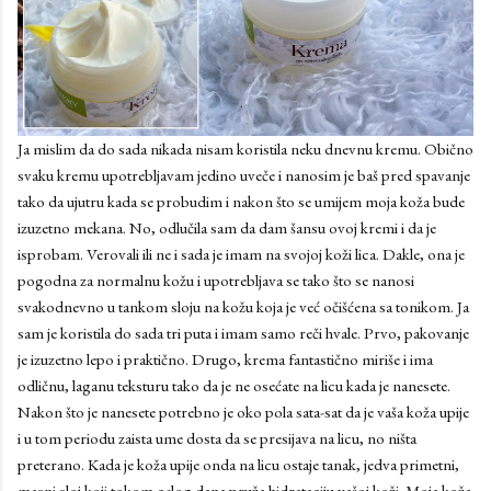
Ja mislim da do sada nikada nisam koristila neku dnevnu kremu. Obično
svaku kremu upotrebljavam jedino uveče i nanosim je baš pred spavanje
tako da ujutru kada se probudim i nakon što se umijem moja koža bude
izuzetno mekana. No, odlučila sam da dam šansu ovoj kremi i da je
isprobam. Verovali ili ne i sada je imam na svojoj koži lica. Dakle, ona je
pogodna za normalnu kožu i upotrebljava se tako što se nanosi
svakodnevno u tankom sloju na kožu koja je već očišćena sa tonikom. Ja
sam je koristila do sada tri puta i imam samo reči hvale. Prvo, pakovanje
je izuzetno lepo i praktično. Drugo, krema fantastično miriše i ima
odličnu, laganu teksturu tako da je ne osećate na licu kada je nanesete.
Nakon što je nanesete potrebno je oko pola sata-sat da je vaša koža upije
i u tom periodu zaista ume dosta da se presijava na licu, no ništa
preterano. Kada je koža upije onda na licu ostaje tanak, jedva primetni,
masni sloj koji tokom celog dana pruža hidrataciju vašoj koži. Moja koža