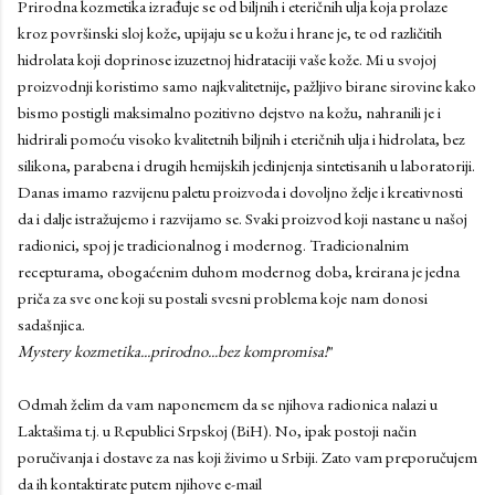
Prirodna kozmetika izrađuje se od biljnih i eteričnih ulja koja prolaze
kroz površinski sloj kože, upijaju se u kožu i hrane je, te od različitih
hidrolata koji doprinose izuzetnoj hidrataciji vaše kože. Mi u svojoj
proizvodnji koristimo samo najkvalitetnije, pažljivo birane sirovine kako
bismo postigli maksimalno pozitivno dejstvo na kožu, nahranili je i
hidrirali pomoću visoko kvalitetnih biljnih i eteričnih ulja i hidrolata, bez
silikona, parabena i drugih hemijskih jedinjenja sintetisanih u laboratoriji.
Danas imamo razvijenu paletu proizvoda i dovoljno želje i kreativnosti
da i dalje istražujemo i razvijamo se. Svaki proizvod koji nastane u našoj
radionici, spoj je tradicionalnog i modernog. Tradicionalnim
recepturama, obogaćenim duhom modernog doba, kreirana je jedna
priča za sve one koji su postali svesni problema koje nam donosi
sadašnjica.
Mystery kozmetika...prirodno...bez kompromisa!
"
Odmah želim da vam naponemem da se njihova radionica nalazi u
Laktašima t.j. u Republici Srpskoj (BiH). No, ipak postoji način
poručivanja i dostave za nas koji živimo u Srbiji. Zato vam preporučujem
da ih kontaktirate putem njihove e-mail