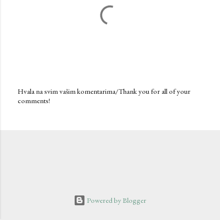
Hvala na svim vašim komentarima/Thank you for all of your
comments!
P
o
s
t
a
C
o
m
m
e
n
Powered by Blogger
t