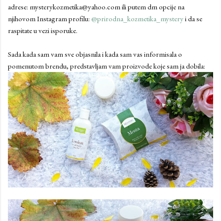
adrese: mysterykozmetika@yahoo.com ili putem dm opcije na
njihovom Instagram profilu:
@prirodna_kozmetika_mystery
i da se
raspitate u vezi isporuke.
Sada kada sam vam sve objasnila i kada sam vas informisala o
pomenutom brendu, predstavljam vam proizvode koje sam ja dobila: