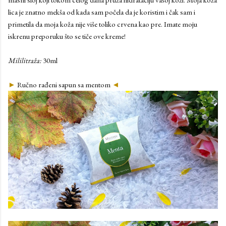
lica je znatno mekša od kada sam počela da je koristim i čak sam i
primetila da moja koža nije više toliko crvena kao pre. Imate moju
iskrenu preporuku što se tiče ove kreme!
Mililitraža:
30ml
►
Ručno rađeni sapun sa mentom
◄