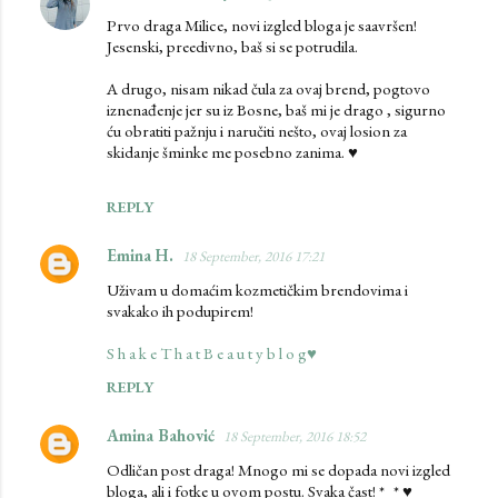
Prvo draga Milice, novi izgled bloga je saavršen!
Jesenski, preedivno, baš si se potrudila.
A drugo, nisam nikad čula za ovaj brend, pogtovo
iznenađenje jer su iz Bosne, baš mi je drago , sigurno
ću obratiti pažnju i naručiti nešto, ovaj losion za
skidanje šminke me posebno zanima. ♥
REPLY
Emina H.
18 September, 2016 17:21
Uživam u domaćim kozmetičkim brendovima i
svakako ih podupirem!
S h a k e T h a t B e a u t y b l o g♥
REPLY
Amina Bahović
18 September, 2016 18:52
Odličan post draga! Mnogo mi se dopada novi izgled
bloga, ali i fotke u ovom postu. Svaka čast! *_* ♥