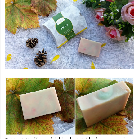
Ne znam tačno čiji sam odgledala video na jutjubu ali sam sigurna da