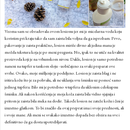
Veoma sam se obradovala ovom losionu jer mi je micelarna voda koju
koristim pri kraju tako da sam zaista bila voljna da ga isprobam. Prvo,
pakovanje je zaista praktično, losion miriše divno ali jedina mana je
možda tekstura koja je po meni pregusta. No, ipak to ne utiče na kvalitet
proizvoda koji je na vrhunskom nivou. Dakle, losion je samo potrebno
naneni na tupfer u tankom sloju - uobičajeno za svaki preparat ove
svrhe. Ovako, moje mišljenje je podeljeno. Losion je zaista blag i ne
iritira kožu što je za pohvalu, ali ne uklanja svu šminku uz pomoć samo
jednog tupfera. Bilo mi je potrebno 4 tupfera da uklonim celokupnu
šminku. Ali nakon korišćenja je moja koža zaista bila vidno sjajnija i
pritom je zaista bila meka na dodir. Takođe losion ne zateže kožu i čini je
izuzetno glatkom. To bi značilo da ovaj preprat ima i svoje prednosti, ali
i svoje mane. Ali meni se svakako izuzetno dopada bez obzira na sve i
definitivno ću ga dosta upotrebljavati.