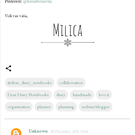
Pinterest:
@kreativnavila
Voli vas vaša,
@dear_diary_notebooks
collaboration
Dear Diary Notebooks
diary
handmade
love it
organization
planner
planning
serbian blogger
Unknown
28 December, 2016 10:44
C