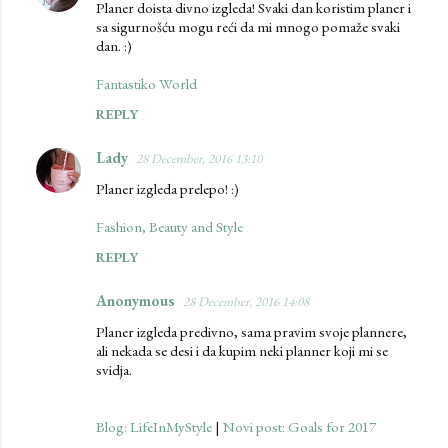
Planer doista divno izgleda! Svaki dan koristim planer i
sa sigurnošću mogu reći da mi mnogo pomaže svaki
dan. :)
Fantastiko World
REPLY
Lady
28 December, 2016 13:10
Planer izgleda prelepo! :)
Fashion, Beauty and Style
REPLY
Anonymous
28 December, 2016 14:08
Planer izgleda predivno, sama pravim svoje plannere,
ali nekada se desi i da kupim neki planner koji mi se
svidja.
Blog: LifeInMyStyle
|
Novi post: Goals for 2017