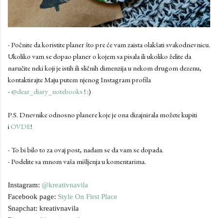
- Počnite da koristite planer što pre će vam zaista olakšati svakodnevnicu.
Ukoliko vam se dopao planer o kojem sa pisala ili ukoliko želite da
naručite neki koji je istih ili sličnih dimenzija u nekom drugom dezenu,
kontaktirajte Maju putem njenog Instagram profila
-
@dear_diary_notebooks
! :)
P.S. Dnevnike odnosno planere koje je ona dizajnirala možete kupiti
i
OVDE
!
- To bi bilo to za ovaj post, nadam se da vam se dopada.
- Podelite sa mnom vaša mišljenja u komentarima.
Instagram:
@kreativnavila
Facebook page:
Style On First Place
Snapchat: kreativnavila