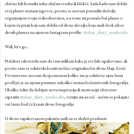
obično bih koristila neku običnu svesku ili blokče. Sada kada sam dobila
svoj planer nemam izgovor, prosto se moram potruditi da bolje
organizujem svoju svakodnevnicu, a u tome mi pomaže baš planer o
kojem ću pisati koji sam dobila od divne devojke koja nudi širok izbor
divnih planera na njenom Instagram profilu -
@dear_diary_notebooks
.
Well, let's go...
Nažalost zaboravila sam da vam uslikam kako je sve bilo upakovano, ali
prosto sam se oduševila kreativnošću i originalnošću divne Maje Zorić.
Prvenstveno moram da spomenem koliko me je oduševio njen Insta
profil jer je na njemu prisutno nekoliko stotina božanstvenih fotografija.
Ukoliko želite da dobijete novu inspiraciju ili motivaciju obavezno
zapratite
@dear_diary_notebooks
, verujte mi na reč - nećete se pokajati i
vaš Insta feed će krasiti divne fotografije.
U divno zapakovanom paketiću našli su se sledeći predmeti: