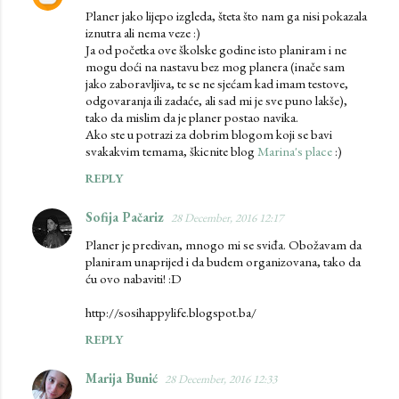
Planer jako lijepo izgleda, šteta što nam ga nisi pokazala
o
iznutra ali nema veze :)
m
Ja od početka ove školske godine isto planiram i ne
mogu doći na nastavu bez mog planera (inače sam
m
jako zaboravljiva, te se ne sjećam kad imam testove,
e
odgovaranja ili zadaće, ali sad mi je sve puno lakše),
tako da mislim da je planer postao navika.
n
Ako ste u potrazi za dobrim blogom koji se bavi
t
svakakvim temama, škicnite blog
Marina's place
:)
s
REPLY
Sofija Pačariz
28 December, 2016 12:17
Planer je predivan, mnogo mi se sviđa. Obožavam da
planiram unaprijed i da budem organizovana, tako da
ću ovo nabaviti! :D
http://sosihappylife.blogspot.ba/
REPLY
Marija Bunić
28 December, 2016 12:33