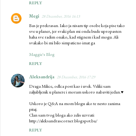
REPLY
Megi
28 December, 2016 16:13
Bas je prekrasan. Iako ja nisam tip osobe koja pise tako
sve u planer, jer svaki plan mi onda bude upropasten
haha sve radim onako, kad stignem i kad mogu. Ali
svakako bi mi bilo simpaticno imat ga
Maggie's Blog
REPLY
Aleksandrija
28 December, 2016 17:29
Draga Milice, odlca post kao i uvek. Veliki sam
zaljubljenik u planere i moram uskoro nabaviti jedan.♥
Uskoro je Q&A na mom blogu ako te nesto zanima
pitaj.
Clan sam tvog bloga ako zelis uzvrati:
http://aleksandrascorner.blogspot.ba/
REPLY