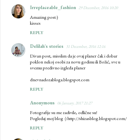
Irreplaceable_fashion
29 December, 2016 10:20
Amazing post:)
kisses
REPLY
Delilah's stories
31 December, 2016 12:16
Divan post, misslim da je ovaj planer čak i dobar
poklon nekoj osobi za novu godinu ili Božić, sve u
svemu predivno izgleda planer
dnevnadozabloga.blogspot.com
REPLY
Anonymous
06 January, 2017 21:27
Fotografije su me zadivile, odlične su!
Pogledaj moj blog :) http://shizasblog.blogspot.com/
REPLY