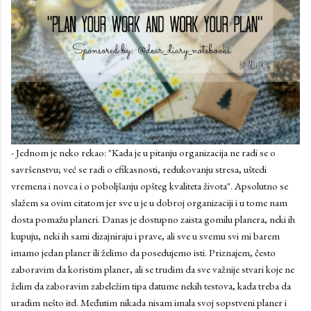
- Jednom je neko rekao: "Kada je u pitanju organizacija ne radi se o
savršenstvu; već se radi o efikasnosti, redukovanju stresa, uštedi
vremena i novca i o poboljšanju opšteg kvaliteta života". Apsolutno se
slažem sa ovim citatom jer sve u je u dobroj organizaciji i u tome nam
dosta pomažu planeri. Danas je dostupno zaista gomilu planera, neki ih
kupuju, neki ih sami dizajniraju i prave, ali sve u svemu svi mi barem
imamo jedan planer ili želimo da posedujemo isti. Priznajem, često
zaboravim da koristim planer, ali se trudim da sve važnije stvari koje ne
želim da zaboravim zabeležim tipa datume nekih testova, kada treba da
uradim nešto itd. Međutim nikada nisam imala svoj sopstveni planer i