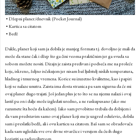
• Džepni planer/dnevnik (Pocket Journal)
• Kartica sa citatom
• Bedž
Dakle, planer koji sam ja dobila je manjeg formata t.j. dovoljno je mali da
može da stane čak i džep što ga čini veoma praktičnim jer ga svuda sa
sobom možete nositi. Dizajn je zaista predivan i podseća me na proleće
koje, iskreno, željno isčekujem jer nisam baš ljubitelj niskih temperatura,
hladnog i tmurnog vremena. Korice su izuzetno kvalitetne, kao i papiri
koji se nalaze unutra. Zaista ima dosta stranica pa sam sigurna da će mi
ovaj planer dugo trajati. Još jedan plus je to što se na njemu nalazi i ovaj
lastiš pa on i dalje može izgledati uredno, a ne raskupusano (ako me
razumete šta hoću da kažem). Iako sam prvobitno trebala da dobijem i
da vam predstavim samo ovaj planer koji me je uzgred oduševio, dobila
sam i preslatki bedž, ali i ovu karticu sa citatom. Baš sam se obradovača
kada sam ugledala sve ove divne stvarčice i verujem da ću ih dugo
koristiti sa zadovoljstvom.