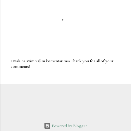
Hvala na svim vašim komentarima/Thank you for all of your
comments!
P
o
s
t
a
C
o
m
m
e
n
Powered by Blogger
t