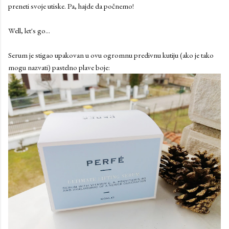
preneti svoje utiske. Pa, hajde da počnemo!
Well, let's go...
Serum je stigao upakovan u ovu ogromnu predivnu kutiju (ako je tako
mogu nazvati) pastelno plave boje: