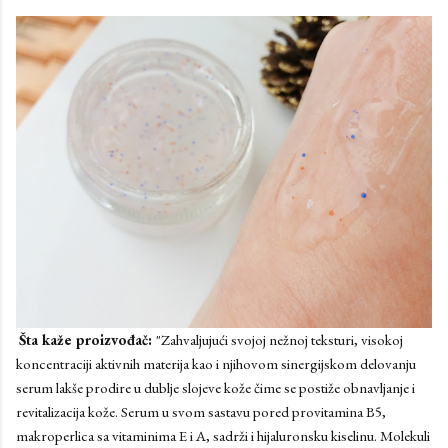
Šta kaže proizvođač:
"Zahvaljujući svojoj nežnoj teksturi, visokoj
koncentraciji aktivnih materija kao i njihovom sinergijskom delovanju
serum lakše prodire u dublje slojeve kože čime se postiže obnavljanje i
revitalizacija kože. Serum u svom sastavu pored provitamina B5,
makroperlica sa vitaminima E i A, sadrži i hijaluronsku kiselinu. Molekuli