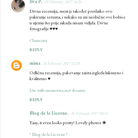
Ilva P.
25 February, 2017 16:20
C
Divna recenzija, meni je također preslatko ovo
o
pakiranje seruma, i nekako su mi neobične ove bobice
m
u njemu što prije nikada nisam vidjela. Divne
fotografije ♥♥♥
m
e
Chanceux
n
REPLY
t
mima
26 February, 2017 12:20
s
Odlična recenzija, pakovanje zaista izgleda luksuzno i
kvalitetno ♥
Die with memories,not dreams
REPLY
Blog de la Licorne.
26 February, 2017 20:15
Yaay, it even looks pretty! Lovely photos ❀
* Blog de la Licorne *