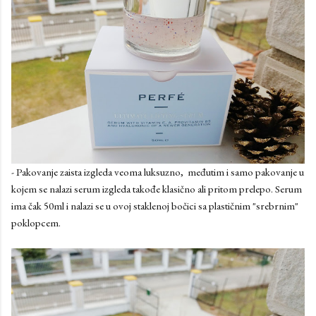
- Pakovanje zaista izgleda veoma luksuzno, međutim i samo pakovanje u
kojem se nalazi serum izgleda takođe klasično ali pritom prelepo. Serum
ima čak 50ml i nalazi se u ovoj staklenoj bočici sa plastičnim "srebrnim"
poklopcem.