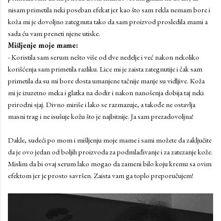
nisam primetila neki poseban efekat jer kao što sam rekla nemam bore i
koža mi je dovoljno zategnuta tako da sam proizvod prosledila mami a
sada ću vam preneti njene utiske.
Mišljenje moje mame:
- Koristila sam serum nešto više od dve nedelje i već nakon nekoliko
korišćenja sam primetila razliku. Lice mi je zaista zategnutije i čak sam
primetila da su mi bore dosta umanjene tačnije manje su vidljive. Koža
mi je izuzetno meka i glatka na dodir i nakon nanošenja dobija taj neki
prirodni sjaj. Divno miriše i lako se razmazuje, a takođe ne ostavlja
masni trag i ne isušuje kožu što je najbitnije. Ja sam prezadovoljna!
Dakle, sudeći po mom i mišljenju moje mame i sami možete da zaključite
da je ovo jedan od boljih proizvoda za podmlađivanje i za zatezanje kože.
Mislim da bi ovaj serum lako mogao da zameni bilo koju kremu sa ovim
efektom jer je prosto savršen. Zaista vam ga toplo preporučujem!