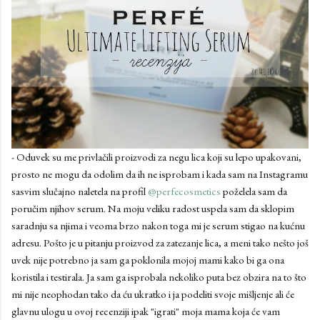
- Oduvek su me privlačili proizvodi za negu lica koji su lepo upakovani,
prosto ne mogu da odolim da ih ne isprobam i kada sam na Instagramu
sasvim slučajno naletela na profil
@perfecosmetics
poželela sam da
poručim njihov serum. Na moju veliku radost uspela sam da sklopim
saradnju sa njima i veoma brzo nakon toga mi je serum stigao na kućnu
adresu. Pošto je u pitanju proizvod za zatezanje lica, a meni tako nešto još
uvek nije potrebno ja sam ga poklonila mojoj mami kako bi ga ona
koristila i testirala. Ja sam ga isprobala nekoliko puta bez obzira na to što
mi nije neophodan tako da ću ukratko i ja podeliti svoje mišljenje ali će
glavnu ulogu u ovoj recenziji ipak "igrati" moja mama koja će vam