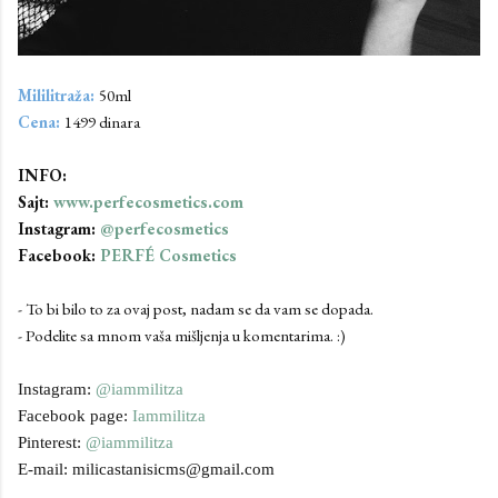
Mililitraža:
50ml
Cena:
1499 dinara
INFO:
Sajt:
www.perfecosmetics.com
Instagram:
@perfecosmetics
Facebook:
PERFÉ Cosmetics
- To bi bilo to za ovaj post, nadam se da vam se dopada.
- Podelite sa mnom vaša mišljenja u komentarima. :)
Instagram:
@iammilitza
Facebook page:
Iammilitza
Pinterest:
@iammilitza
E-mail: milicastanisicms@gmail.com