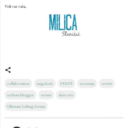
Voli vas vaša,
collaboration
nega kože
PERFÉ
recenzija
review
serbian blogger
serum
skin care
Ultimate Lifting Serum