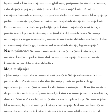
hijaluronske kiseline daju serumu glatkoću, potpomažu sintezu elastina,
zahvaljujući kojoj se postiže brzi efekat "zatezanja" kože. Posebno
razvijena formula seruma, omogućava dobru razmazivost i lako upijanje
prilikom nanošenja, čime se ostvaruje bolja hidratacija i toniranje kože.
Primena seruma utiče na poboljšanje teksture i ujednačenost tena, a
pozitivno deluje i na tretman površinskih i dubinskih bora. Serum je
namenjen za negu normalne, masne ili mešovito dehidrirane kože. Lako
se razmazuje i koža ga, zavisno od nivoa hidratacije, lagano upija."
Način primene:
Serum naneti ujutru i uveče na čistu kožu lica, i
masirati kružnim pokretima dok se serum ne upije. Serum se može
koristiti i u predelu vrata i dekoltea.
Moje mišljenje:
- Jako mi je drago da serum u stvari potiče iz Srbije odnosno da je tu
proizveden. Zaista sam zahvalna što mi je pružena prilika da ga
isprobam jer mi se čini veoma kvalitetnim i zanimljivim. Kao što možete
da primetite na fotografijama iznad, tekstura seruma je veoma neobična,
dosta je "sluzava" i sadrži sitne čestice crvene i plave boje. Serum se jako
lako nanosi, lepo razmazuje i koža ga brzo upija. Nakon par korišćenje
primetila sam da mi je koža dosta mekša i veoma glatka na dodir, ali