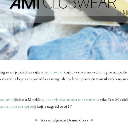
igao mi je paket sa sajta
Amiclubwear
koji je verovatno većini nepoznat pa ć
ko stvarčica koje sam poručila sa istog, ali i na kraju posta ću vam ukratko napi
teksas haljinicu
u M veličini,
crne visoko-strukirane farmerke
takođe u M veliči
prsten u srebrnoj boji
koji je uzgred broj 17.
►
Teksas haljinica/Denim dress
◄