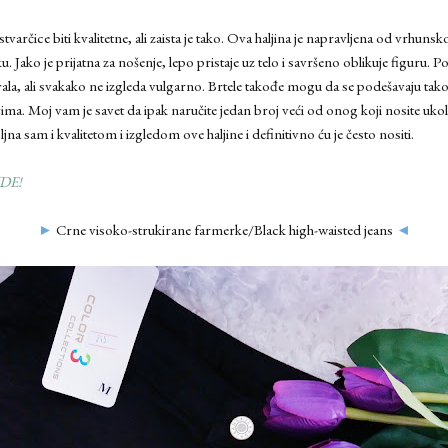
arčice biti kvalitetne, ali zaista je tako. Ova haljina je napravljena od vrhunsk
. Jako je prijatna za nošenje, lepo pristaje uz telo i savršeno oblikuje figuru. P
la, ali svakako ne izgleda vulgarno. Brtele takođe mogu da se podešavaju tak
ma. Moj vam je savet da ipak naručite jedan broj veći od onog koji nosite ukoli
na sam i kvalitetom i izgledom ove haljine i definitivno ću je često nositi.
DE
!
►
Crne visoko-strukirane farmerke/Black high-waisted jeans
◄