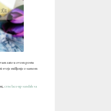
u vam zato u ovom postu
sati svoje mišljenje o samom
ni,
crne lace-up sandale sa