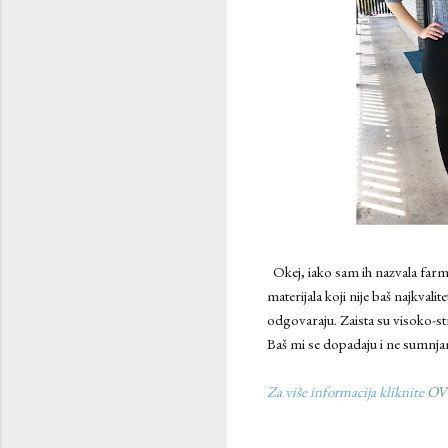
Okej, iako sam ih nazvala farm
materijala koji nije baš najkval
odgovaraju. Zaista su visoko-str
Baš mi se dopadaju i ne sumnjam
Za više informacija kliknite
OV