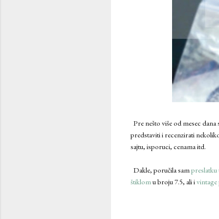
Pre nešto više od mesec dana st
predstaviti i recenzirati nekoli
sajtu, isporuci, cenama itd.
Dakle, poručila sam
preslatku 
štiklom
u broju 7.5, ali i
vintage 