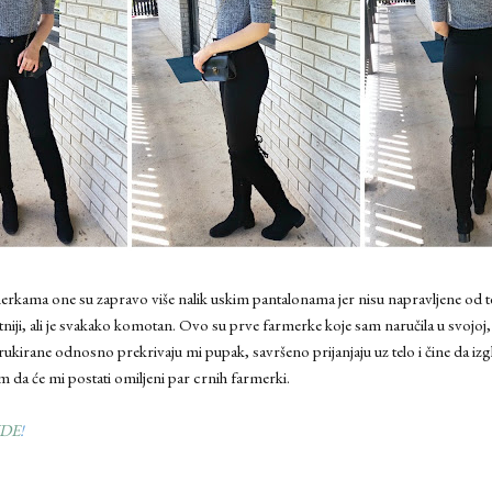
erkama one su zapravo više nalik uskim pantalonama jer nisu napravljene od
itetniji, ali je svakako komotan. Ovo su prve farmerke koje sam naručila u svojoj,
ukirane odnosno prekrivaju mi pupak, savršeno prijanjaju uz telo i čine da izgl
 da će mi postati omiljeni par crnih farmerki.
DE
!