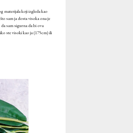
og materijala koji izgleda kao
ošto sam ja dosta visoka ona je
o da sam sigurna da bi ova
ko ste visoki kao ja (175cm) ili