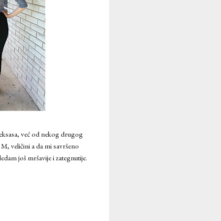
 teksasa, već od nekog drugog
 M, veličini a da mi savršeno
edam još mršavije i zategnutije.