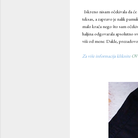
Iskreno nisam očekivala da će stv
teksas, a zapravo je nalik pamuku
malo kraća nego što sam očekiva
haljina odgovarala apsolutno svi
viši od mene. Dakle, prezadovolj
Za više informacija kliknite
OV