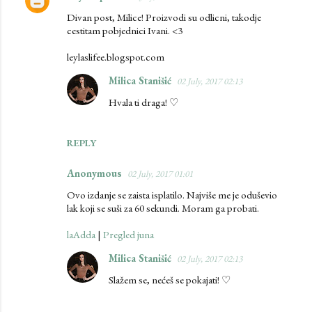
Divan post, Milice! Proizvodi su odlicni, takodje
cestitam pobjednici Ivani. <3
leylaslifee.blogspot.com
Milica Stanišić
02 July, 2017 02:13
Hvala ti draga! ♡
REPLY
Anonymous
02 July, 2017 01:01
Ovo izdanje se zaista isplatilo. Najviše me je oduševio
lak koji se suši za 60 sekundi. Moram ga probati.
laAdda
|
Pregled juna
Milica Stanišić
02 July, 2017 02:13
Slažem se, nećeš se pokajati! ♡