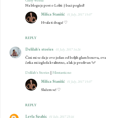
Girly world
Na blogu je post o Loliti :) baci pogled!
Milica Stanišić
01 July, 2017 15:07
Hvala ti draga! ♡
REPLY
Delilah's stories
01 July, 2017 14:26
Čini mi se da je ovo jedan od boljih glam boxova, ova
četka mi izgleda kvalitetno, a lak je predivan *o*
Delilah's Stories
|
Filmtasticno
Milica Stanišić
01 July, 2017 15:07
Slažem se! ♡
REPLY
Leyla Spahic
01 July, 2017 23:16