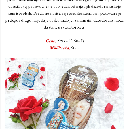
uvrstili ovaj proizvod jer je ovo jedan od najboljih dezodoransa koje
sam isprobala. Predivno miriše, nije previše intenzivan, pakovanje je
prelepo i drago mi je da je ovako malo jer samim tim dezodorans može
da stane u svaku torbicu.
Cena:
279 rsd (150ml)
Mililitraža:
50ml