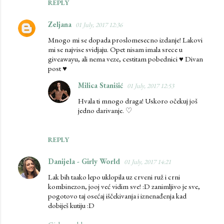
REPLY
Zeljana
01 July, 2017 12:36
Mnogo mi se dopada proslomesecno izdanje! Lakovi
mi se najvise svidjaju. Opet nisam imala srece u
giveawayu, ali nema veze, cestitam pobednici ♥ Divan
post ♥
Milica Stanišić
01 July, 2017 12:53
Hvala ti mnogo draga! Uskoro očekuj još
jedno darivanje. ♡
REPLY
Danijela - Girly World
01 July, 2017 14:21
Lak bih taako lepo uklopila uz crveni ruž i crni
kombinezon, jooj već vidim sve! :D zanimljivo je sve,
pogotovo taj osećaj iščekivanja i iznenađenja kad
dobiješ kutiju :D