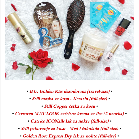
•
B.U. Golden Kiss dezodorans (travel-size)
•
•
Still maska za kosu - Keratin (full-size)
•
•
Still Copper četka za kosu
•
•
Carroten MAT LOOK zaštitna krema za lice (2 uzorka)
•
•
Catrice ICONails lak za nokte (full-size)
•
•
Still pakovanje za kosu - Med i čokolada (full-size)
•
•
Golden Rose Express Dry lak za nokte (full-size)
•