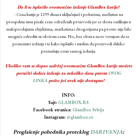
Da li se isplatilo ovomesečno izdanje GlamBox kutije?
- Cena kutije je 1299 dinara uključujući i poštarinu, međutim na
prospektu nisu pisale cene određenih proizvoda jer se dosta razlikuju u
maloprodajnim objektima, marketima i drogerijama pa prosto nije bilo
moguće odrediti ni okvirnu cenu. No, bez obzira na to verujem da se
pomenuto izdanje i te kako isplatilo i mislim da proizvodi daleko
premašuju cenu samog izdanja.
Ukoliko vam se dopao sadržaj ovomesečne GlamBox kutije možete
poručiti sledeće izdanje za nekoliko dana putem
OVOG
LINKA
pošto još uvek nije dostupno!
INFO:
Sajt:
GLAMBOX.RS
Facebook stranica:
GlamBox Srbija
Instagram:
@glambox.rs
Proglašenje pobednika proteklog
DARIVANJA
: