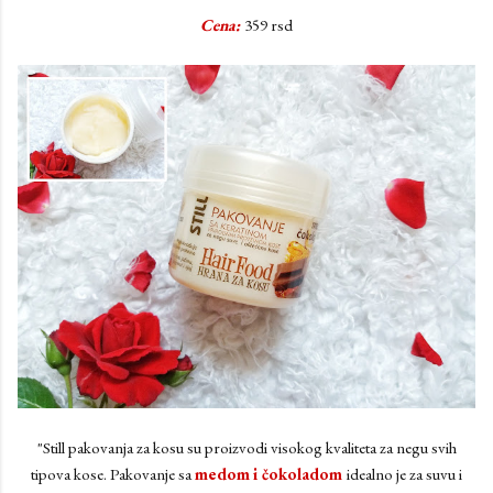
Cena:
359 rsd
"Still pakovanja za kosu su proizvodi visokog kvaliteta za negu svih
tipova kose. Pakovanje sa
medom
i čokoladom
idealno je za suvu i