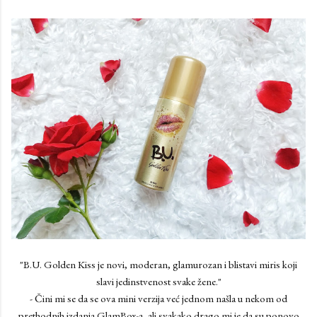
"B.U. Golden Kiss je novi, moderan, glamurozan i blistavi miris koji
slavi jedinstvenost svake žene."
- Čini mi se da se ova mini verzija već jednom našla u nekom od
prethodnih izdanja GlamBox-a, ali svakako drago mi je da su ponovo