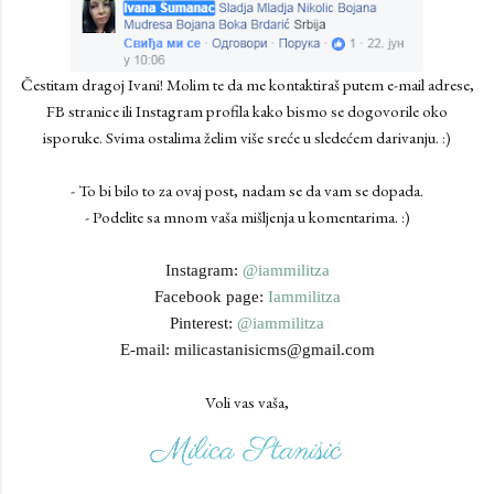
Čestitam dragoj Ivani! Molim te da me kontaktiraš putem e-mail adrese,
FB stranice ili Instagram profila kako bismo se dogovorile oko
isporuke. Svima ostalima želim više sreće u sledećem darivanju. :)
- To bi bilo to za ovaj post, nadam se da vam se dopada.
- Podelite sa mnom vaša mišljenja u komentarima. :)
Instagram:
@iammilitza
Facebook page:
Iammilitza
Pinterest:
@iammilitza
E-mail: milicastanisicms@gmail.com
Voli vas vaša,