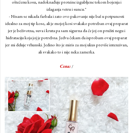
oštećenu kosu, nadoknađuje proteine izgubljene tokom bojenja i
izlaganja vetru i suncu."
- Nisam se nikada farbala i zato ovo pakovanje nije baš u potpunosti
idealno za moj tip kose, ali je mojoj kosi svakako potreban ovaj preparat
jer je beživotna, suva i kruta pa sam sigurna da će joj on pružiti negu i
hidrataciju koja joj je potrebna. Jedva čekam da isprobam ovaj preparat
jer mi deluje vrhunski. Jedino što je miris za moj ukus previše intenzivan,
ali svakako to i nije neka zamerka.
Cena:
/