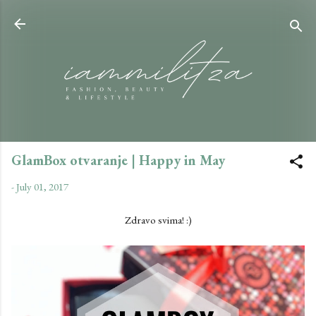
Skip to main content
GlamBox otvaranje | Happy in May
-
July 01, 2017
Zdravo svima! :)