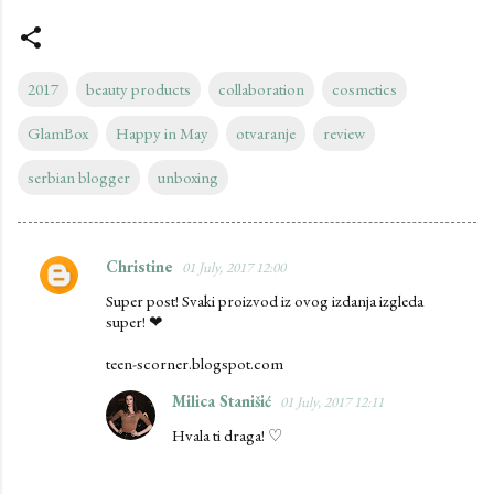
2017
beauty products
collaboration
cosmetics
GlamBox
Happy in May
otvaranje
review
serbian blogger
unboxing
Christine
01 July, 2017 12:00
C
Super post! Svaki proizvod iz ovog izdanja izgleda
o
super! ❤
m
teen-scorner.blogspot.com
m
e
Milica Stanišić
01 July, 2017 12:11
n
Hvala ti draga! ♡
t
s