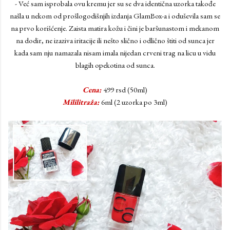
- Već sam isprobala ovu kremu jer su se dva identična uzorka takođe
našla u nekom od prošlogodišnjih izdanja GlamBox-a i oduševila sam se
na prvo korišćenje. Zaista matira kožu i čini je baršunastom i mekanom
na dodir, ne izaziva iritacije ili nešto slično i odlično štiti od sunca jer
kada sam nju namazala nisam imala nijedan crveni trag na licu u vidu
blagih opekotina od sunca.
Cena:
499 rsd (50ml)
Mililitraža:
6ml (2 uzorka po 3ml)