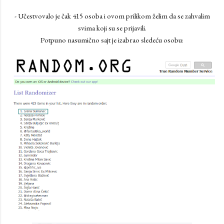
- Učestvovalo je čak 415 osoba i ovom prilikom želim da se zahvalim
svima koji su se prijavili.
Potpuno nasumično sajt je izabrao sledeću osobu: