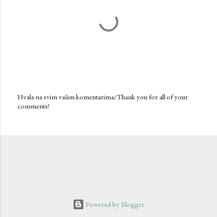
Hvala na svim vašim komentarima/Thank you for all of your
comments!
P
o
s
t
a
C
o
m
m
e
n
Powered by Blogger
t