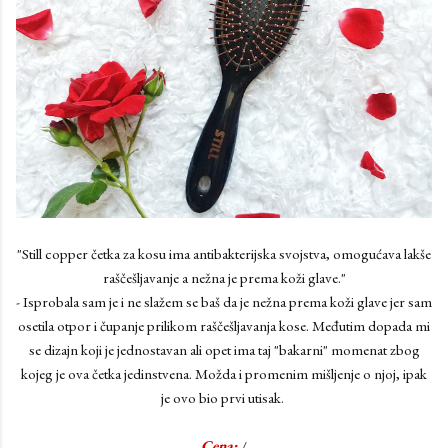
"Still copper četka za kosu ima antibakterijska svojstva, omogućava lakše
raščešljavanje a nežna je prema koži glave."
- Isprobala sam je i ne slažem se baš da je nežna prema koži glave jer sam
osetila otpor i čupanje prilikom raščešljavanja kose. Međutim dopada mi
se dizajn koji je jednostavan ali opet ima taj "bakarni" momenat zbog
kojeg je ova četka jedinstvena. Možda i promenim mišljenje o njoj, ipak
je ovo bio prvi utisak.
Cena:
/