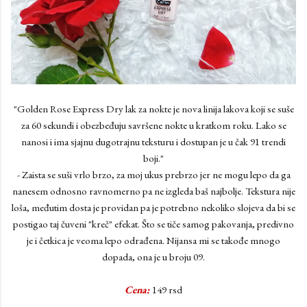
"Golden Rose Express Dry lak za nokte je nova linija lakova koji se suše
za 60 sekundi i obezbeđuju savršene nokte u kratkom roku. Lako se
nanosi i ima sjajnu dugotrajnu teksturu i dostupan je u čak 91 trendi
boji."
- Zaista se suši vrlo brzo, za moj ukus prebrzo jer ne mogu lepo da ga
nanesem odnosno ravnomerno pa ne izgleda baš najbolje. Tekstura nije
loša, međutim dosta je providan pa je potrebno nekoliko slojeva da bi se
postigao taj čuveni "kreč" efekat. Što se tiče samog pakovanja, predivno
je i četkica je veoma lepo odrađena. Nijansa mi se takođe mnogo
dopada, ona je u broju 09.
Cena:
149 rsd