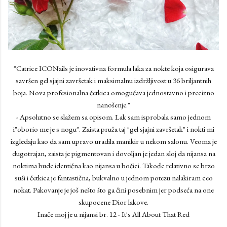
"Catrice ICONails je inovativna formula laka za nokte koja osigurava
savršen gel sjajni završetak i maksimalnu izdržljivost u 36 briljantnih
boja. Nova profesionalna četkica omogućava jednostavno i precizno
nanošenje."
- Apsolutno se slažem sa opisom. Lak sam isprobala samo jednom
i"oborio me je s nogu". Zaista pruža taj "gel sjajni završetak" i nokti mi
izgledaju kao da sam upravo uradila manikir u nekom salonu. Veoma je
dugotrajan, zaista je pigmentovan i dovoljan je jedan sloj da nijansa na
noktima bude identična kao nijansa u bočici. Takođe relativno se brzo
suši i četkica je fantastična, bukvalno u jednom potezu nalakiram ceo
nokat. Pakovanje je još nešto što ga čini posebnim jer podseća na one
skupocene Dior lakove.
Inače moj je u nijansi br. 12 - It's All About That Red