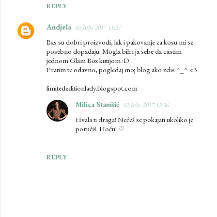
REPLY
Andjela
02 July, 2017 11:27
Bas su dobri proizvodi, lak i pakovanje za kosu mi se
posebno dopadaju. Mogla bih i ja sebe da castim
jednom Glam Box kutijom :D
Pratim te odavno, pogledaj moj blog ako zelis ^_^ <3
limitededitionlady.blogspot.com
Milica Stanišić
02 July, 2017 12:56
Hvala ti draga! Nećeš se pokajati ukoliko je
poručiš. Hoću! ♡
REPLY