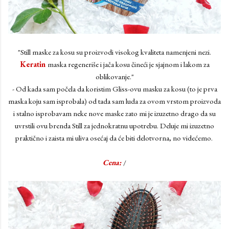
"Still maske za kosu su proizvodi visokog kvaliteta namenjeni nezi.
Keratin
maska regeneriše i jača kosu čineći je sjajnom i lakom za
oblikovanje."
- Od kada sam počela da koristim Gliss-ovu masku za kosu (to je prva
maska koju sam isprobala) od tada sam luda za ovom vrstom proizvoda
i stalno isprobavam neke nove maske zato mi je izuzetno drago da su
uvrstili ovu brenda Still za jednokratnu upotrebu. Deluje mi izuzetno
praktično i zaista mi uliva osećaj da će biti delotvorna, no videćemo.
Cena:
/