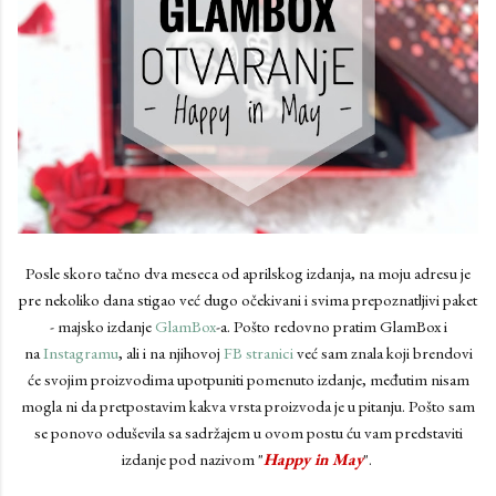
Posle skoro tačno dva meseca od aprilskog izdanja, na moju adresu je
pre nekoliko dana stigao već dugo očekivani i svima prepoznatljivi paket
- majsko izdanje
GlamBox
-a. Pošto redovno pratim GlamBox i
na
Instagramu
, ali i na njihovoj
FB stranici
već sam znala koji brendovi
će svojim proizvodima upotpuniti pomenuto izdanje, međutim nisam
mogla ni da pretpostavim kakva vrsta proizvoda je u pitanju. Pošto sam
se ponovo oduševila sa sadržajem u ovom postu ću vam predstaviti
izdanje pod nazivom "
Happy in May
".