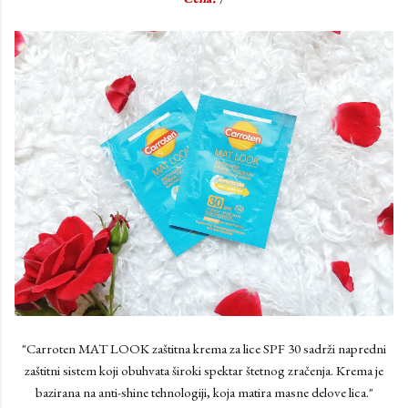
"Carroten MAT LOOK zaštitna krema za lice SPF 30 sadrži napredni
zaštitni sistem koji obuhvata široki spektar štetnog zračenja. Krema je
bazirana na anti-shine tehnologiji, koja matira masne delove lica."