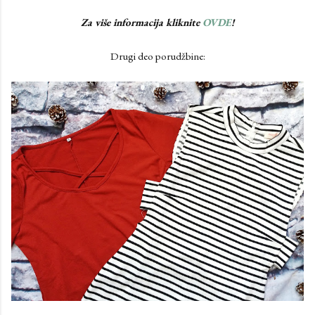
Za više informacija kliknite
OVDE
!
Drugi deo porudžbine: