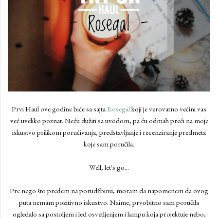
Prvi Haul ove godine biće sa sajta
Rosegal
koji je verovatno većini vas
već uveliko poznat. Neću dužiti sa uvodom, pa ću odmah preći na moje
iskustvo prilikom poručivanja, predstavljanje i recenziranje predmeta
koje sam poručila.
Well, let's go...
Pre nego što pređem na porudžbinu, moram da napomenem da ovog
puta nemam pozitivno iskustvo. Naime, prvobitno sam poručila
ogledalo sa postoljem i led osvetljenjem i lampu koja projektuje nebo,