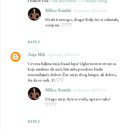
I follow you:
Visit and follow ----> Marija's blog
Milica Stanišić
02 January, 2018 14:03
Hvala ti mnogo, draga! Bolje što si odustala,
veruj mi. ♡♡♡
REPLY
Anja Miii
02 January, 2018 15:01
Crvena haljina mi je baaaš lepa! Uglavnom te stvari za
koje mislimo da neće biti ništa posebno budu
iznenađujuće dobre! Žao mi je zbog lampe, ali dobro,
šta da se radi. :D ♡♡
Milica Stanišić
02 January, 2018 17:12
Drago mi je da ti se sviđa, upravo tako!
♡♡♡
REPLY