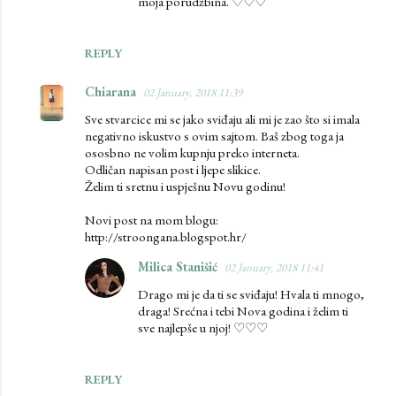
moja porudžbina. ♡♡♡
s
REPLY
Chiarana
02 January, 2018 11:39
Sve stvarcice mi se jako sviđaju ali mi je zao što si imala
negativno iskustvo s ovim sajtom. Baš zbog toga ja
ososbno ne volim kupnju preko interneta.
Odličan napisan post i ljepe slikice.
Želim ti sretnu i uspješnu Novu godinu!
Novi post na mom blogu:
http://stroongana.blogspot.hr/
Milica Stanišić
02 January, 2018 11:41
Drago mi je da ti se sviđaju! Hvala ti mnogo,
draga! Srećna i tebi Nova godina i želim ti
sve najlepše u njoj! ♡♡♡
REPLY