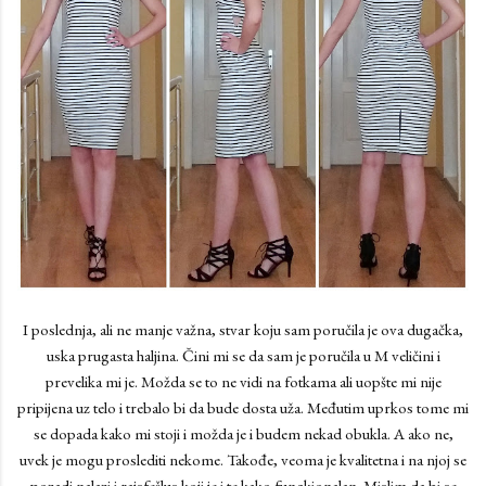
I poslednja, ali ne manje važna, stvar koju sam poručila je ova dugačka,
uska prugasta haljina. Čini mi se da sam je poručila u M veličini i
prevelika mi je. Možda se to ne vidi na fotkama ali uopšte mi nije
pripijena uz telo i trebalo bi da bude dosta uža. Međutim uprkos tome mi
se dopada kako mi stoji i možda je i budem nekad obukla. A ako ne,
uvek je mogu proslediti nekome. Takođe, veoma je kvalitetna i na njoj se
pozadi nalazi i rajsfešlus koji je i te kako funckionalan. Mislim da bi se