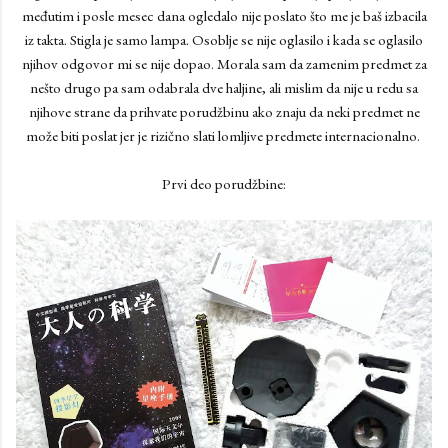
međutim i posle mesec dana ogledalo nije poslato što me je baš izbacila
iz takta. Stigla je samo lampa. Osoblje se nije oglasilo i kada se oglasilo
njihov odgovor mi se nije dopao. Morala sam da zamenim predmet za
nešto drugo pa sam odabrala dve haljine, ali mislim da nije u redu sa
njihove strane da prihvate porudžbinu ako znaju da neki predmet ne
može biti poslat jer je rizično slati lomljive predmete internacionalno.
Prvi deo porudžbine: