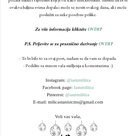
ovakva haljina svima dopala i može se nositi svakog dana, ali i može
poslužiti za neke posebne prilike.
Za više informacija kliknite
OVDE
!
P.S. Prijavite se za praznično darivanje
OVDE
!
- To bi bilo to za ovaj post, nadam se da vam se dopada.
- Podelite sa mnom vaša mišljenja u komentarima. :)
Instagram:
@iammilitza
Facebook page:
Iammilitza
Pinterest:
@iammilitza
E-mail: milicastanisicms@gmail.com
Voli vas vaša,