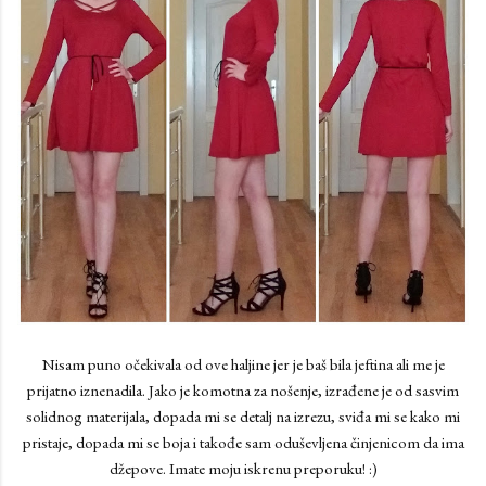
Nisam puno očekivala od ove haljine jer je baš bila jeftina ali me je
prijatno iznenadila. Jako je komotna za nošenje, izrađene je od sasvim
solidnog materijala, dopada mi se detalj na izrezu, sviđa mi se kako mi
pristaje, dopada mi se boja i takođe sam oduševljena činjenicom da ima
džepove. Imate moju iskrenu preporuku! :)