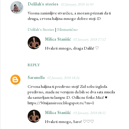
Delilah's stories
02 January, 2018 16:50
Veoma zanimljive stvarčice, a moram priznati da ti
druga, crvena haljina mnogo dobro stoji :D
Delilah's Stories
|
Filmtastično
Milica Stanišić
02 January, 2018 17:12
Hvala ti mnogo, draga Dalila! ♡
REPLY
Saranella
02 January, 2018 18:24
Crvena haljina ti predivno stoji! Zid sobe izgleda
predivno, mada ne verujem da bih se dva sata mucila
da sastavljam tu lampu :D. Odlicne fotke Mici! ♥️
https://50nijansiroze.blogspot.rs/?m=1
Milica Stanišić
03 January, 2018 08:12
Hvala ti mnogo, Saro! ♡♡♡