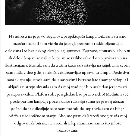
Na adresu mi je prvo stigla ova projektujuća lampa. Bila sam strašno
razočarana kad sam videla da je stigla potpuno rasklopljena t.j. u
delovima i to bez nekog detaljnijeg uputstva. Zapravo, uputstvo je bilo tu
ali delovi koji su se našli u kutiji su se razlikovali od onih prikazanih na
ilustracijama. Morala sam da tražim kako se sastavlja na jutjubu i srećom
sam našla video gde je neki čovek sastavljao upravo tu lampu. Posle dva
sata sklapanja uspela sam da je sastavim i iskreno kada sam je sklopila i
uključila u struju shvatila sam da moj trud nije bio uzaludan jer je zaista
prelepo svetlela. Plafon sobe je izgledao kao pravo nebo! Međutim već
posle par sati lampa je počela da se rastavlja sama jer je ovaj abažur
počeo da se odlepljuje tako sam morala da improvizujem da bih je
održala u identičnom stanju. Ako me pitati da li vredi svog truda moj
odgovor će biti ne, ne vredi ali je lepa zamisao samo što je loše
realizovana.