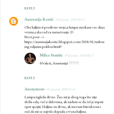
REPLY
Anastasija Kostić
02 January, 2018 20:13
Obe haljine ti predivno stoje,a lampu merkam vec duze
vreme,ceka red za narucivanje :D
Novi post -->
https://anastasijakostic.blogspot.com/2018/01/unbox
ing-zeljanin-poklon.html?
Milica Stanišić
03 January, 2018 08:12
Hvala ti, Anastasija! ♡♡♡
REPLY
Anonymous
02 January, 2018 21:16
Lampa izgleda divno. Žao mi je zbog toga što nije
došla cela, već u delovima, ali nadam se da ćeš je uspeti
opet spojiti. Haljine su divne, ali moram biti iskrena i
reći da mi se najviše dopada crvena haljina.