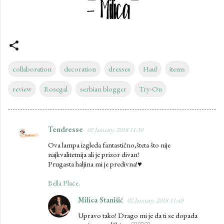
collaboration
decoration
dresses
Haul
items
review
Rosegal
serbian blogger
Try-On
Tendresse
02 January, 2018 11:30
C
Ova lampa izgleda fantastično,šteta što nije
o
najkvalitetnija ali je prizor divan!
m
Prugasta haljina mi je predivna!♥
m
Bella Place.
e
Milica Stanišić
02 January, 2018 11:40
n
Upravo tako! Drago mi je da ti se dopada
t