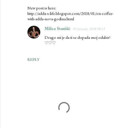
New post is here:
http://adda-s-life.blogspot.com/2018/01/on-coffee-
with-adda-nova-godina.html
Milica Stanišić
03 January, 2018 08:13
Drago mi je da ti se dopada moj odabir!
♡♡♡
REPLY