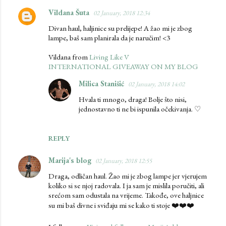
Vildana Šuta
02 January, 2018 12:34
Divan haul, haljinice su prelijepe! A žao mi je zbog
lampe, baš sam planirala da je naručim! <3
Vildana from
Living Like V
INTERNATIONAL GIVEAWAY ON MY BLOG
Milica Stanišić
02 January, 2018 14:02
Hvala ti mnogo, draga! Bolje što nisi,
jednostavno ti ne bi ispunila očekivanja. ♡
REPLY
Marija's blog
02 January, 2018 12:55
Draga, odličan haul. Žao mi je zbog lampe jer vjerujem
koliko si se njoj radovala. I ja sam je mislila poručiti, ali
srećom sam odustala na vrijeme. Takođe, ove haljnice
su mi baš divne i sviđaju mi se kako ti stoje ❤️❤️❤️