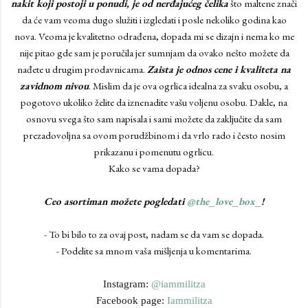
nakit koji postoji u ponudi, je od nerđajućeg čelika
što maltene znači
da će vam veoma dugo služiti i izgledati i posle nekoliko godina kao
nova. Veoma je kvalitetno odrađena, dopada mi se dizajn i nema ko me
nije pitao gde sam je poručila jer sumnjam da ovako nešto možete da
nađete u drugim prodavnicama.
Zaista je odnos cene i kvaliteta na
zavidnom nivou
. Mislim da je ova ogrlica idealna za svaku osobu, a
pogotovo ukoliko želite da iznenadite vašu voljenu osobu. Dakle, na
osnovu svega što sam napisala i sami možete da zaključite da sam
prezadovoljna sa ovom porudžbinom i da vrlo rado i često nosim
prikazanu i pomenutu ogrlicu.
Kako se vama dopada?
Ceo asortiman možete pogledati
@the_love_box_
!
- To bi bilo to za ovaj post, nadam se da vam se dopada.
- Podelite sa mnom vaša mišljenja u komentarima.
Instagram:
@iammilitza
Facebook page:
Iammilitza