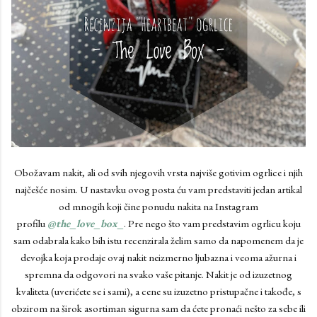
Obožavam nakit, ali od svih njegovih vrsta najviše gotivim ogrlice i njih
najčešće nosim. U nastavku ovog posta ću vam predstaviti jedan artikal
od mnogih koji čine ponudu nakita na Instagram
profilu
@the_love_box_
. Pre nego što vam predstavim ogrlicu koju
sam odabrala kako bih istu recenzirala želim samo da napomenem da je
devojka koja prodaje ovaj nakit neizmerno ljubazna i veoma ažurna i
spremna da odgovori na svako vaše pitanje. Nakit je od izuzetnog
kvaliteta (uverićete se i sami), a cene su izuzetno pristupačne i takođe, s
obzirom na širok asortiman sigurna sam da ćete pronaći nešto za sebe ili