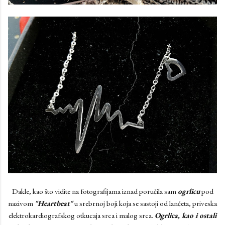
Dakle, kao što vidite na fotografijama iznad poručila sam
ogrlicu
pod
nazivom
"Heartbeat"
u srebrnoj boji koja se sastoji od lančeta, priveska
elektrokardiografskog otkucaja srca i malog srca.
Ogrlica, kao i ostali