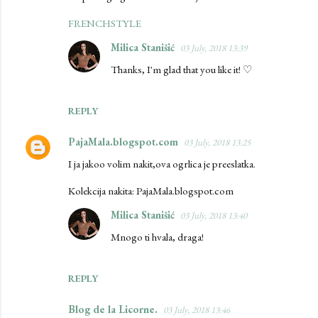
m
FRENCHSTYLE
m
e
Milica Stanišić
03 July, 2018 13:39
n
Thanks, I'm glad that you like it! ♡
t
s
REPLY
PajaMala.blogspot.com
03 July, 2018 13:25
I ja jakoo volim nakit,ova ogrlica je preeslatka.
Kolekcija nakita: PajaMala.blogspot.com
Milica Stanišić
03 July, 2018 13:40
Mnogo ti hvala, draga!
REPLY
Blog de la Licorne.
03 July, 2018 13:46