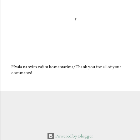
Hvala na svim vašim komentarima/Thank you for all of your
comments!
P
o
s
t
a
C
o
m
m
e
n
Powered by Blogger
t