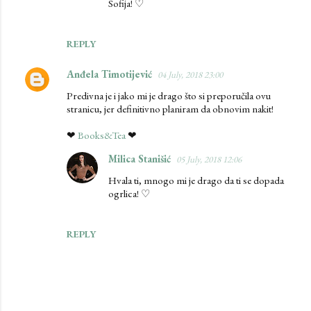
Sofija! ♡
REPLY
Anđela Timotijević
04 July, 2018 23:00
Predivna je i jako mi je drago što si preporučila ovu
stranicu, jer definitivno planiram da obnovim nakit!
❤
Books&Tea
❤
Milica Stanišić
05 July, 2018 12:06
Hvala ti, mnogo mi je drago da ti se dopada
ogrlica! ♡
REPLY