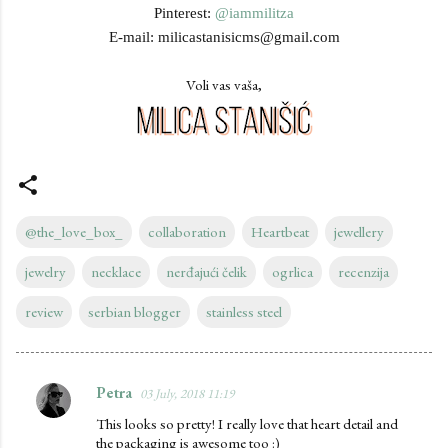
Pinterest:
@iammilitza
E-mail: milicastanisicms@gmail.com
Voli vas vaša,
@the_love_box_
collaboration
Heartbeat
jewellery
jewelry
necklace
nerđajući čelik
ogrlica
recenzija
review
serbian blogger
stainless steel
Petra
03 July, 2018 11:19
C
This looks so pretty! I really love that heart detail and
o
the packaging is awesome too :)