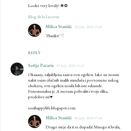
Looks very lovely! ❀✿
Blog de la Licorne
Milica Stanišić
03 July, 2018 13:48
Thanks! ♡
REPLY
Sofija Pačariz
03 July, 2018 15:25
Okaaaay, zaljubljena sam u ovu ogrlicu. Iako ne nosim
nakit osim običnih malih minđuša i povremeno nekog
chokera, ovu ogrlicu nosila bih iste sekunde.
Fenomenalna je. A moram pohvaliti i tvoje slike,
predobre su!♥
sosihappylife.blogspot.com
Milica Stanišić
04 July, 2018 07:40
Drago mi je da ti se dopada! Mnogo ti hvala,