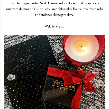
za sebi dragu osobu. Svaki komad nakita dolazi upakovan i zato
smatram da može da bude i idealan poklon ukoliko uskoro imate neke
rođendane i slične proslave.
Well, let's go...