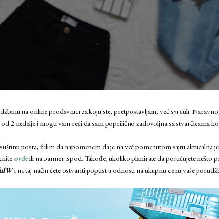
inu na online prodavnici za koju ste, pretpostavljam, već svi čuli. Naravno, 
 od 2 nedelje i mogu vam reći da sam poprilično zadovoljna sa stvarčicama ko
uštinu posta, želim da napomenem da je na već pomenutom sajtu aktuealna jed
iknite
ovde
ili na banner ispod. Takođe, ukoliko planirate da poručujete nešto pre
fulW
i na taj način ćete ostvariti popust u odnosu na ukupnu cenu vaše porudž