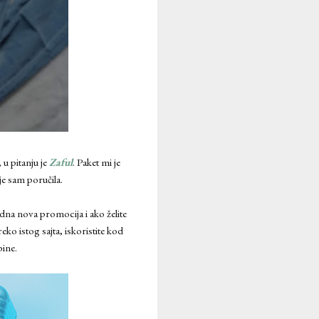
u pitanju je
Zaful
. Paket mi je
je sam poručila.
na nova promocija i ako želite
ko istog sajta, iskoristite kod
bine.