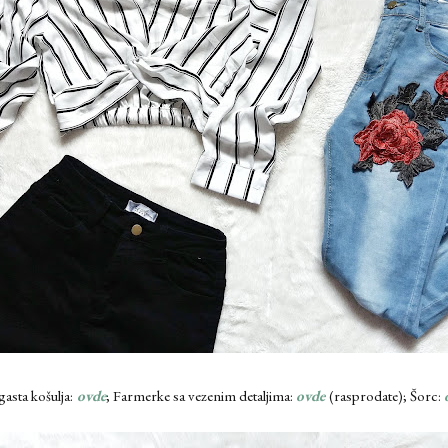
asta košulja:
ovde
; Farmerke sa vezenim detaljima:
ovde
(rasprodate); Šorc: