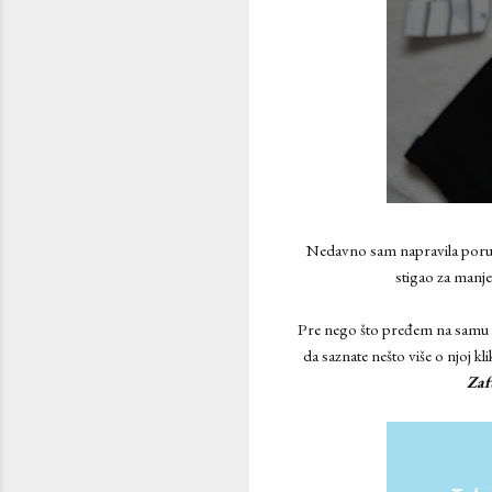
Nedavno sam napravila porudžb
stigao za manje
Pre nego što pređem na samu s
da saznate nešto više o njoj kl
Za