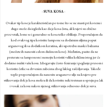
-
SUVA KOSA
-
Ovakav tip kose je karakterističan po tome što se ne masti pri korenu i
dugo može da izgleda kao da je kosa čista, ali krajevi su obično
procvetali, lome se i generalno se kosa teško oblikuje. Preporučujem da
kod ovakvog tipa koristite šampone sa dodatnim uljima poput
arganovog ili sa dodatkom keratina, ali i upotrebu maski i balzama
(možete ih nanositi celom dužinom kose). Međutim, pazite da ne
preterate sa šamponom i nemojte koristiti veliku količinu istog jer će
dodatno isušiti vašu kosu. Izbegavajte često feniranje i peglanje presom i
koristite četke sa drvenim zubcima zbog lakšeg raščeljavanja. Takođe
toplo preporučujem da nanosite araganovo ulje na krajeve pre
stilizovanja dok je kosa mokra ili da koristite neki tretman u spreju pa čak
i vosak za kosu nakon njenog stilizovanja odnosno dok je suva.