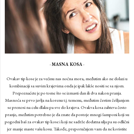
-
MASNA KOSA
-
Ovakav tip kose je za većinu nas noćna mora, međutim ako ne dolazi u
kombinaciji sa suvim krajevima onda je ipak lakše nositi se sa njom.
Prepoznaćete je po tome što se izmasti dan ili dva nakon pranja.
Masnoća se prvo javlja na korenu t.j. temenu, međutim čestim češljanjem
se prenosi na celu dlaku pa sve do krajeva. Ovakva kosa zahteva često
pranje, međutim potrebno je da znate da postoje mnogi šamponi koji su
pogodni baš za ovakav tip kose i koji ne sadrže dodatna ulja pa su odlični
jer manje maste vašu kosu. Takođe, preporučujem vam da ne koristite