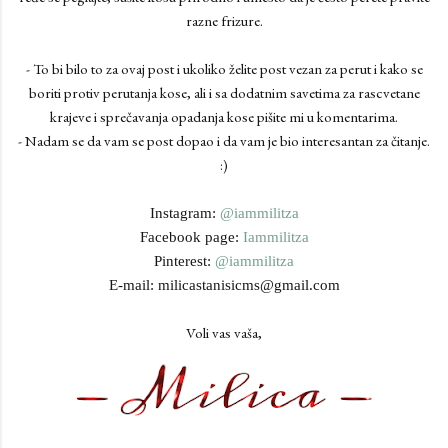
razne frizure.
- To bi bilo to za ovaj post i ukoliko želite post vezan za perut i kako se
boriti protiv perutanja kose, ali i sa dodatnim savetima za rascvetane
krajeve i sprečavanja opadanja kose pišite mi u komentarima.
- Nadam se da vam se post dopao i da vam je bio interesantan za čitanje.
:)
Instagram:
@iammilitza
Facebook page:
Iammilitza
Pinterest:
@iammilitza
E-mail: milicastanisicms@gmail.com
Voli vas vaša,