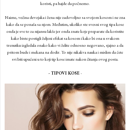
koristi, pa hajde da počnemo.
Naime, većina devojaka i žena nije zadovoljno sa svojom kosom i ne zna
kako da se ponaša sa njom. Međutim, ukoliko ste svesni svog tipa kose
onda je sve to za nijansu lakše jer onda znate koje preparate da koristite
kako biste postigli željeni efekat sa kosom i kako bi ona u svakom
trenutku izgledala onako kako vi želite odnosno negovano, sjajno a da
pritom bude i mekana na dodir. To nije nikakva nauka i mislim da ćete
svi biti upućeni u to koji tip kose imate nakon čitanja ovog posta.
- TIPOVI KOSE
-