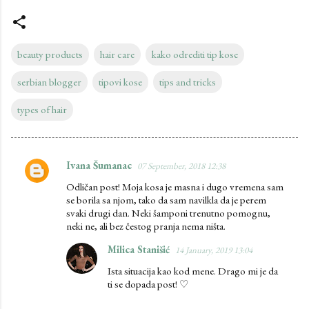
beauty products
hair care
kako odrediti tip kose
serbian blogger
tipovi kose
tips and tricks
types of hair
Ivana Šumanac
07 September, 2018 12:38
C
Odličan post! Moja kosa je masna i dugo vremena sam
o
se borila sa njom, tako da sam navilkla da je perem
m
svaki drugi dan. Neki šamponi trenutno pomognu,
neki ne, ali bez čestog pranja nema ništa.
m
e
Milica Stanišić
14 January, 2019 13:04
n
Ista situacija kao kod mene. Drago mi je da
ti se dopada post! ♡
t
s