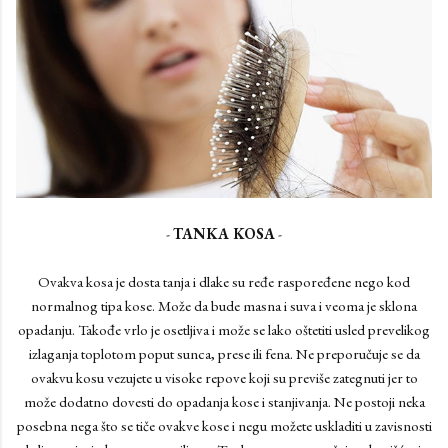
-
TANKA KOSA
-
Ovakva kosa je dosta tanja i dlake su ređe raspoređene nego kod
normalnog tipa kose. Može da bude masna i suva i veoma je sklona
opadanju. Takođe vrlo je osetljiva i može se lako oštetiti usled prevelikog
izlaganja toplotom poput sunca, prese ili fena. Ne preporučuje se da
ovakvu kosu vezujete u visoke repove koji su previše zategnuti jer to
može dodatno dovesti do opadanja kose i stanjivanja. Ne postoji neka
posebna nega što se tiče ovakve kose i negu možete uskladiti u zavisnosti