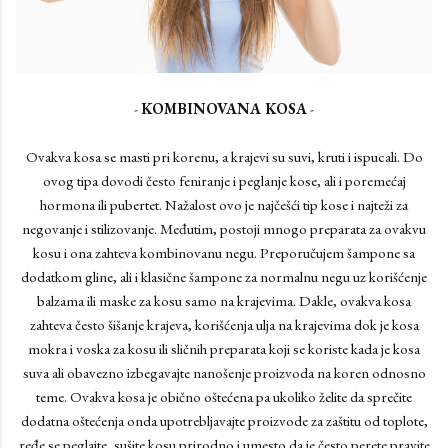
-
KOMBINOVANA KOSA
-
Ovakva kosa se masti pri korenu, a krajevi su suvi, kruti i ispucali. Do
ovog tipa dovodi često feniranje i peglanje kose, ali i poremećaj
hormona ili pubertet. Nažalost ovo je najčešći tip kose i najteži za
negovanje i stilizovanje. Međutim, postoji mnogo preparata za ovakvu
kosu i ona zahteva kombinovanu negu. Preporučujem šampone sa
dodatkom gline, ali i klasične šampone za normalnu negu uz korišćenje
balzama ili maske za kosu samo na krajevima. Dakle, ovakva kosa
zahteva često šišanje krajeva, korišćenja ulja na krajevima dok je kosa
mokra i voska za kosu ili sličnih preparata koji se koriste kada je kosa
suva ali obavezno izbegavajte nanošenje proizvoda na koren odnosno
teme. Ovakva kosa je obično oštećena pa ukoliko želite da sprečite
dodatna oštećenja onda upotrebljavajte proizvode za zaštitu od toplote,
ređe se peglajte, sušite kosu prirodno i umesto da je često perete pravite