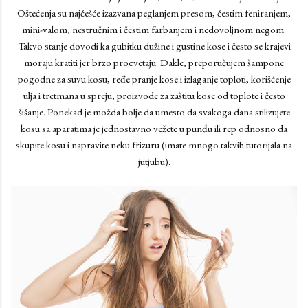
Oštećenja su najčešće izazvana peglanjem presom, čestim feniranjem,
mini-valom, nestručnim i čestim farbanjem i nedovoljnom negom.
Takvo stanje dovodi ka gubitku dužine i gustine kose i često se krajevi
moraju kratiti jer brzo procvetaju. Dakle, preporučujem šampone
pogodne za suvu kosu, ređe pranje kose i izlaganje toploti, korišćenje
ulja i tretmana u spreju, proizvode za zaštitu kose od toplote i često
šišanje. Ponekad je možda bolje da umesto da svakoga dana stilizujete
kosu sa aparatima je jednostavno vežete u punđu ili rep odnosno da
skupite kosu i napravite neku frizuru (imate mnogo takvih tutorijala na
jutjubu).