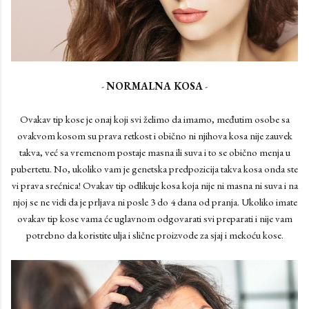
-
NORMALNA KOSA
-
Ovakav tip kose je onaj koji svi želimo da imamo, međutim osobe sa
ovakvom kosom su prava retkost i obično ni njihova kosa nije zauvek
takva, već sa vremenom postaje masna ili suva i to se obično menja u
pubertetu. No, ukoliko vam je genetska predpozicija takva kosa onda ste
vi prava srećnica! Ovakav tip odlikuje kosa koja nije ni masna ni suva i na
njoj se ne vidi da je prljava ni posle 3 do 4 dana od pranja. Ukoliko imate
ovakav tip kose vama će uglavnom odgovarati svi preparati i nije vam
potrebno da koristite ulja i slične proizvode za sjaj i mekoću kose.