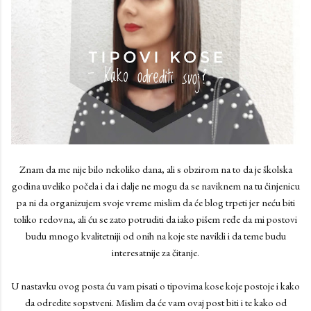
Znam da me nije bilo nekoliko dana, ali s obzirom na to da je školska
godina uveliko počela i da i dalje ne mogu da se naviknem na tu činjenicu
pa ni da organizujem svoje vreme mislim da će blog trpeti jer neću biti
toliko redovna, ali ću se zato potruditi da iako pišem ređe da mi postovi
budu mnogo kvalitetniji od onih na koje ste navikli i da teme budu
interesatnije za čitanje.
U nastavku ovog posta ću vam pisati o tipovima kose koje postoje i kako
da odredite sopstveni. Mislim da će vam ovaj post biti i te kako od