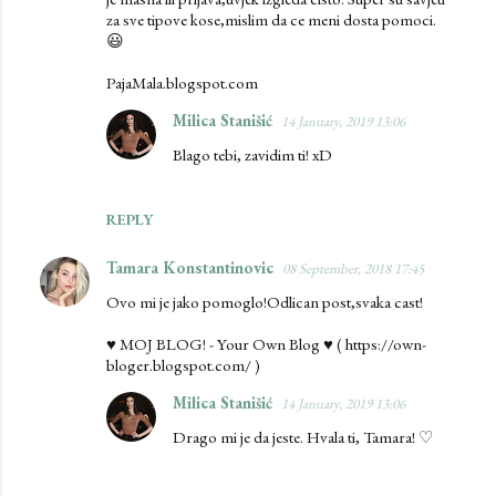
za sve tipove kose,mislim da ce meni dosta pomoci.
😃
PajaMala.blogspot.com
Milica Stanišić
14 January, 2019 13:06
Blago tebi, zavidim ti! xD
REPLY
Tamara Konstantinovic
08 September, 2018 17:45
Ovo mi je jako pomoglo!Odlican post,svaka cast!
♥ MOJ BLOG! - Your Own Blog ♥ ( https://own-
bloger.blogspot.com/ )
Milica Stanišić
14 January, 2019 13:06
Drago mi je da jeste. Hvala ti, Tamara! ♡