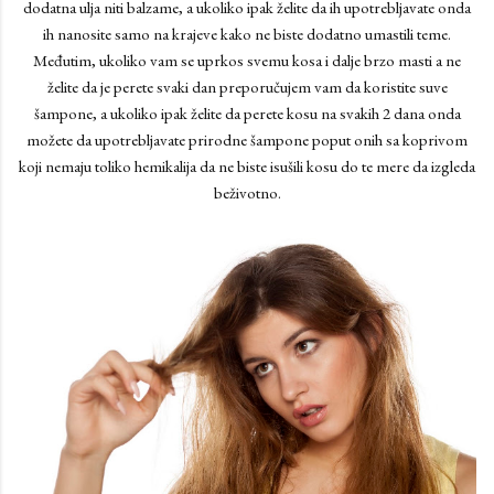
dodatna ulja niti balzame, a ukoliko ipak želite da ih upotrebljavate onda
ih nanosite samo na krajeve kako ne biste dodatno umastili teme.
Međutim, ukoliko vam se uprkos svemu kosa i dalje brzo masti a ne
želite da je perete svaki dan preporučujem vam da koristite suve
šampone, a ukoliko ipak želite da perete kosu na svakih 2 dana onda
možete da upotrebljavate prirodne šampone poput onih sa koprivom
koji nemaju toliko hemikalija da ne biste isušili kosu do te mere da izgleda
beživotno.