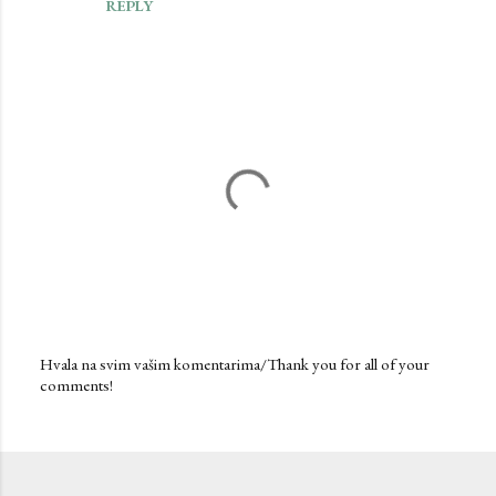
REPLY
Hvala na svim vašim komentarima/Thank you for all of your
comments!
P
o
s
t
a
C