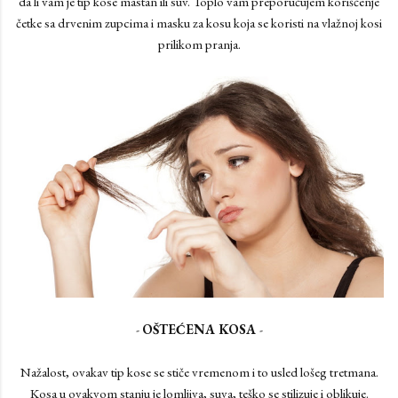
da li vam je tip kose mastan ili suv. Toplo vam preporučujem korišćenje
četke sa drvenim zupcima i masku za kosu koja se koristi na vlažnoj kosi
prilikom pranja.
-
OŠTEĆENA KOSA
-
Nažalost, ovakav tip kose se stiče vremenom i to usled lošeg tretmana.
Kosa u ovakvom stanju je lomljiva, suva, teško se stilizuje i oblikuje.