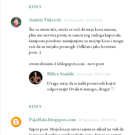
REPLY
Anđela Vukčević
08 September, 2018 10:46
Što se mene tiče, može se reći da mi je kosa masna,
plus me nervira perut, te sam iz tog razloga kupovala
šampone posebno namijenjene za moj tip kose i mogu
reći da su mi jako pomogli. Odličan i jako koristan
post. :)
sweet-dreams-14.blogspot.com - novi post
Milica Stanišić
14 January, 2019 13:04
Drago mi je da si našla proizvode koji ti
odgovaraju! Hvala ti mnogo, draga! ♡
REPLY
PajaMala.blogspot.com
08 September, 2018 12:24
Super post. Moja losa je suva i zaista se nikad ne vidi da
je masna ili prljava,uvjek izgleda cisto. Super su savjeti