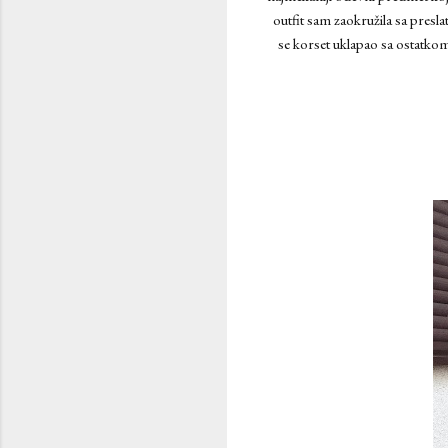
outfit sam zaokružila sa pres
se korset uklapao sa ostatko