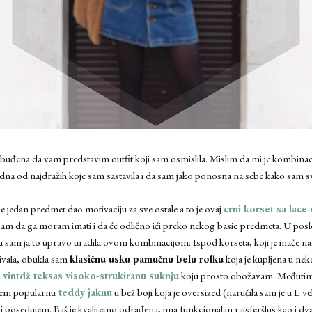
buđena da vam predstavim outfit koji sam osmislila. Mislim da mi je kombinaci
dna od najdražih koje sam sastavila i da sam jako ponosna na sebe kako sam sv
 jedan predmet dao motivaciju za sve ostale a to je ovaj
crni korset sa lace
sam da ga moram imati i da će odlično ići preko nekog basic predmeta. U posl
da sam ja to upravo uradila ovom kombinacijom. Ispod korseta, koji je inače nar
kivala, obukla sam
klasičnu usku pamučnu belu rolku
koja je kupljena u ne
u
vintdž teksas visoko-strukiranu suknju
koju prosto obožavam. Međutim, 
nem popularnu
teddy jaknu
u bež boji koja je oversized (naručila sam je u L veli
 posedujem. Baš je kvalitetno odrađena, ima funkcionalan rajsferšlus kao i dva 