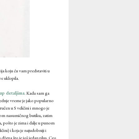
ja koju ću vam predstaviti u
e uklopila.
-up detaljima
. Kada sam ga
ednje vreme je jako popularno
učen u S veličini i mnogo je
kom nasumičnog butiku, zatim
pošto je zima i dalje u punom
čini) i koja je najudobniji i
džepa što je još jedan plus. Ceo