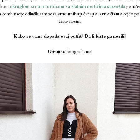
latkom
okruglom crnom torbicom sa zlatnim motivima sazvežđa
poručen
m kombinacije odlučila sam se za
crne unihop čarape
i
crne čizme
koje u po
često nosim.
Kako se vama dopada ovaj outfit? Da li biste ga nosili?
Uživajte u fotografijama!