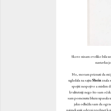
Skoro nisam ovoliko bila uz
nastavku je
No, moram priznati da mi je
ugledala na sajtu
Shein
znala 
spojiti nespojivo a mislim 
kvalitetniji nego što sam oče
sam pomenutu bluzu upasala 
jeku odlučila sam da ogr
najmekaniji odevni predmet koji