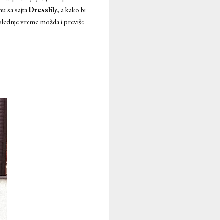
u sa sajta
Dresslily
, a kako bi
slednje vreme možda i previše